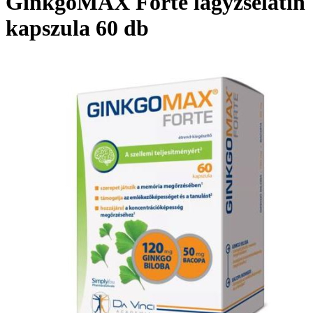
GinkgoMAX Forte lágyzselatin
kapszula 60 db