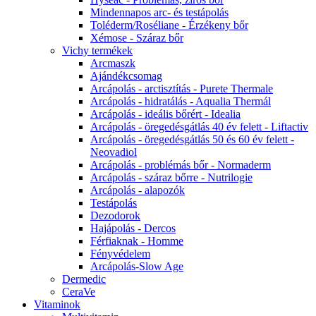
Mindennapos arc- és testápolás
Toléderm/Roséliane - Érzékeny bőr
Xémose - Száraz bőr
Vichy termékek
Arcmaszk
Ajándékcsomag
Arcápolás - arctisztítás - Purete Thermale
Arcápolás - hidratálás - Aqualia Thermál
Arcápolás - ideális bőrért - Idealia
Arcápolás - öregedésgátlás 40 év felett - Liftactiv
Arcápolás - öregedésgátlás 50 és 60 év felett -
Neovadiol
Arcápolás - problémás bőr - Normaderm
Arcápolás - száraz bőrre - Nutrilogie
Arcápolás - alapozók
Testápolás
Dezodorok
Hajápolás - Dercos
Férfiaknak - Homme
Fényvédelem
Arcápolás-Slow Age
Dermedic
CeraVe
Vitaminok