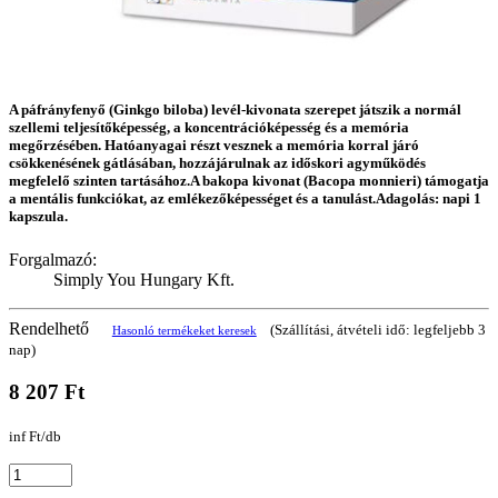
A páfrányfenyő (Ginkgo biloba) levél-kivonata szerepet játszik a normál
szellemi teljesítőképesség, a koncentrációképesség és a memória
megőrzésében. Hatóanyagai részt vesznek a memória korral járó
csökkenésének gátlásában, hozzájárulnak az időskori agyműködés
megfelelő szinten tartásához.A bakopa kivonat (Bacopa monnieri) támogatja
a mentális funkciókat, az emlékezőképességet és a tanulást.Adagolás: napi 1
kapszula.
Forgalmazó:
Simply You Hungary Kft.
Rendelhető
(Szállítási, átvételi idő: legfeljebb 3
Hasonló termékeket keresek
nap)
8 207 Ft
inf Ft/db