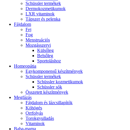
Schüssler termékek
Dermokozmetikumok
LXR vitaminok
Tápszer és pelenka
Fájdalom
Fej
Fog
Menstruációs
Mozgásszervi
Külsőleg
Belsőleg
Sportoláshoz
Homeopátia
Egykomponensű készítmények
Schüssler termékek
Schüssler kozmetikumok
Schüssler sók
Összetett készítmények
Megfázás
Fájdalom és lázcsillapítók
Köhögés
Orrfolyás
Torokgyulladás
Vitaminok
Baba-mama