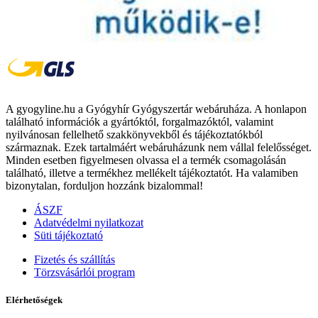
A gyogyline.hu a Gyógyhír Gyógyszertár webáruháza. A honlapon
található információk a gyártóktól, forgalmazóktól, valamint
nyilvánosan fellelhető szakkönyvekből és tájékoztatókból
származnak. Ezek tartalmáért webáruházunk nem vállal felelősséget.
Minden esetben figyelmesen olvassa el a termék csomagolásán
található, illetve a termékhez mellékelt tájékoztatót. Ha valamiben
bizonytalan, forduljon hozzánk bizalommal!
ÁSZF
Adatvédelmi nyilatkozat
Süti tájékoztató
Fizetés és szállítás
Törzsvásárlói program
Elérhetőségek