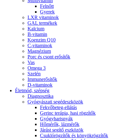
Multivitamin
Felnőtt
Gyerek
LXR vitaminok
GAL termékek
Kalcium
B-vitamin
Koenzim Q10
C-vitaminok
Magnézium
Porc és csont erősítők
Vas
Omega 3
Szelén
Immunerősítők
D-vitaminok
Életmód, szépség
Diagnosztika
Gyógyászati segédeszközök
Fekvőbeteg-ellátás
Gerinc terápia, hasi rögzítők
Gyógyharisnyák
Hőmérők, lázmérők
Járást segítő eszközök
Csuklórögzítők és könyökrögzítők