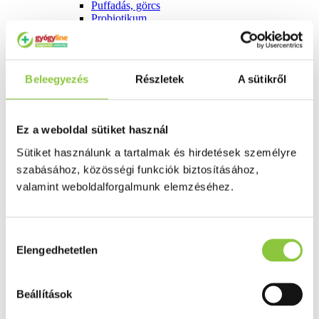
Puffadás, görcs
Probiotikum
Gyomorégés, savtúltenges
Máj és epe betegség
Emésztést elősegítő
Érzékszervek
Beleegyezés
Részletek
A sütikről
Szem
Orr
Fül
Húgyutak
Ez a weboldal sütiket használ
Női problémák
Betétek, tamponok
Sütiket használunk a tartalmak és hirdetések személyre
Klimax
szabásához, közösségi funkciók biztosításához,
Terhességi tesztek
Fogamzásgátlás, síkosítók, potencia
valamint weboldalforgalmunk elemzéséhez.
Fertőzések, hüvelyflóra helyreállítás
Inkontinencia
Férfi problémák
Hozzájárulás
Prosztata
Potencia
Elengedhetetlen
kiválasztása
Szív és érrrendszer
Aranyér
Visszér
Beállítások
Koleszterinszint csökkentők, omega 3
Vérnyomás és szív gyógyszerei