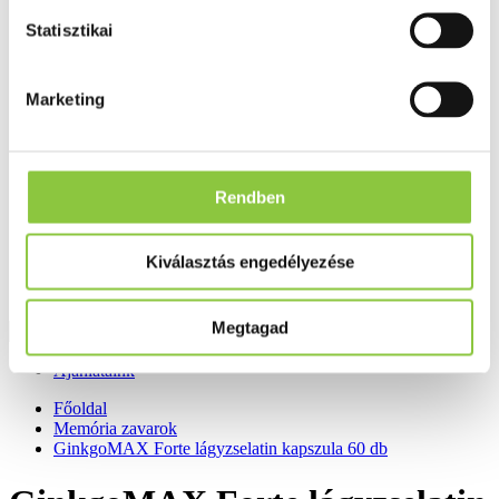
Fog és szájápolás
Statisztikai
Í́nygyulladás
Fogkrém
Szájvíz
Fogkefe
Marketing
Fogselyem
Műfogsor ápolás
Fogfehérítés
Fogköztisztító
Teák
Rendben
É́lvezeti
Gyógyteák
Könyvek
Kiválasztás engedélyezése
Egészség ajándékba
Tápszer
Megtagad
Ajánlataink
Főoldal
Memória zavarok
GinkgoMAX Forte lágyzselatin kapszula 60 db