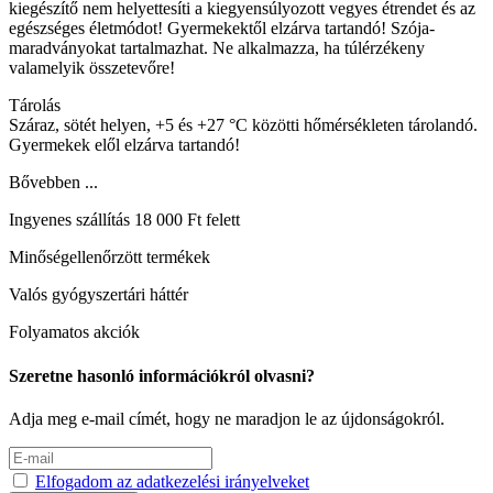
kiegészítő nem helyettesíti a kiegyensúlyozott vegyes étrendet és az
egészséges életmódot! Gyermekektől elzárva tartandó! Szója-
maradványokat tartalmazhat. Ne alkalmazza, ha túlérzékeny
valamelyik összetevőre!
Tárolás
Száraz, sötét helyen, +5 és +27 °C közötti hőmérsékleten tárolandó.
Gyermekek elől elzárva tartandó!
Bővebben ...
Ingyenes szállítás 18 000 Ft felett
Minőségellenőrzött termékek
Valós gyógyszertári háttér
Folyamatos akciók
Szeretne hasonló információkról olvasni?
Adja meg e-mail címét, hogy ne maradjon le az újdonságokról.
Elfogadom az adatkezelési irányelveket