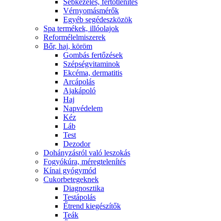
Sebkezelés, fertőtlenítés
Vérnyomásmérők
Egyéb segédeszközök
Spa termékek, illóolajok
Reformélelmiszerek
Bőr, haj, köröm
Gombás fertőzések
Szépségvitaminok
Ekcéma, dermatitis
Arcápolás
Ajakápoló
Haj
Napvédelem
Kéz
Láb
Test
Dezodor
Dohányzásról való leszokás
Fogyókúra, méregtelenítés
Kínai gyógymód
Cukorbetegeknek
Diagnosztika
Testápolás
É́trend kiegészítők
Teák