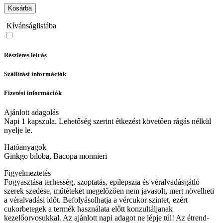
Kosárba
Kívánságlistába
Részletes leírás
Szállítási információk
Fizetési információk
Ajánlott adagolás
Napi 1 kapszula. Lehetőség szerint étkezést követően rágás nélkül
nyelje le.
Hatóanyagok
Ginkgo biloba, Bacopa monnieri
Figyelmeztetés
Fogyasztása terhesség, szoptatás, epilepszia és véralvadásgátló
szerek szedése, műtéteket megelőzően nem javasolt, mert növelheti
a véralvadási időt. Befolyásolhatja a vércukor szintet, ezért
cukorbetegek a termék használata előtt konzultáljanak
kezelőorvosukkal. Az ajánlott napi adagot ne lépje túl! Az étrend-