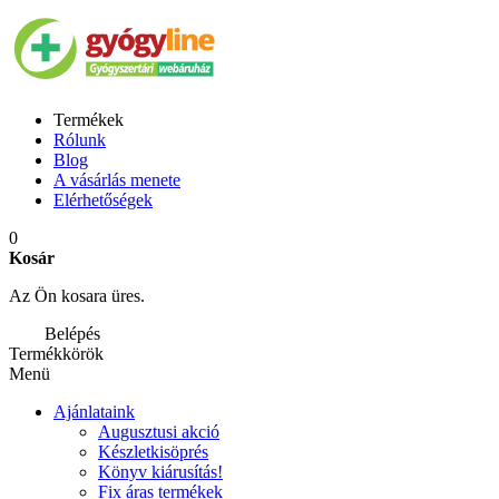
Termékek
Rólunk
Blog
A vásárlás menete
Elérhetőségek
0
Kosár
Az Ön kosara üres.
Belépés
Termékkörök
Menü
Ajánlataink
Augusztusi akció
Készletkisöprés
Könyv kiárusítás!
Fix áras termékek