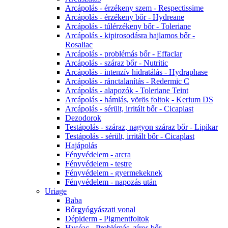
Arcápolás - érzékeny szem - Respectissime
Arcápolás - érzékeny bőr - Hydreane
Arcápolás - túlérzékeny bőr - Toleriane
Arcápolás - kipirosodásra hajlamos bőr -
Rosaliac
Arcápolás - problémás bőr - Effaclar
Arcápolás - száraz bőr - Nutritic
Arcápolás - intenzív hidratálás - Hydraphase
Arcápolás - ránctalanítás - Redermic C
Arcápolás - alapozók - Toleriane Teint
Arcápolás - hámlás, vörös foltok - Kerium DS
Arcápolás - sérült, irritált bőr - Cicaplast
Dezodorok
Testápolás - száraz, nagyon száraz bőr - Lipikar
Testápolás - sérült, irritált bőr - Cicaplast
Hajápolás
Fényvédelem - arcra
Fényvédelem - testre
Fényvédelem - gyermekeknek
Fényvédelem - napozás után
Uriage
Baba
Bőrgyógyászati vonal
Dépiderm - Pigmentfoltok
Hyséac - Problémás, zíros bőr