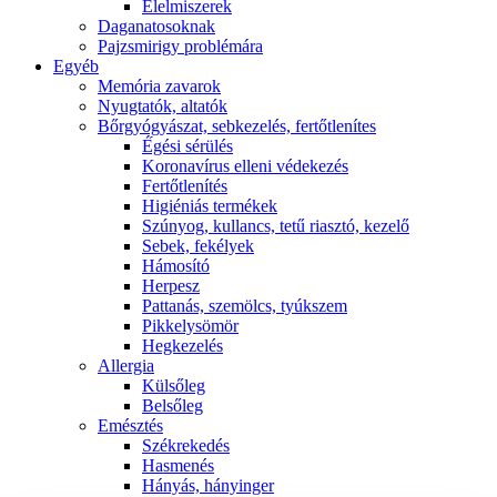
É́lelmiszerek
Daganatosoknak
Pajzsmirigy problémára
Egyéb
Memória zavarok
Nyugtatók, altatók
Bőrgyógyászat, sebkezelés, fertőtlenítes
É́gési sérülés
Koronavírus elleni védekezés
Fertőtlenítés
Higiéniás termékek
Szúnyog, kullancs, tetű riasztó, kezelő
Sebek, fekélyek
Hámosító
Herpesz
Pattanás, szemölcs, tyúkszem
Pikkelysömör
Hegkezelés
Allergia
Külsőleg
Belsőleg
Emésztés
Székrekedés
Hasmenés
Hányás, hányinger