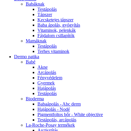
Babáknak
Testápolás
Tápszer
Kecsketejes tápszer
Baba ápolás, gyógyítás
Vitaminok, pelenkák
Fájdalom csillapítók
Mamáknak
Testápolás
Terhes vitaminok
Dermo patika
Babé
Akne
Arcápolás
Fényvédelem
Gyermek
Hajápolás
Testápolás
Bioderma
Babaápolás - Abc derm
Hajápolás - Nodé
Pigmentfoltos bőr - White objective
Testápolás, arcápolás
La-Roche-Posay termékek
Arctisztítás