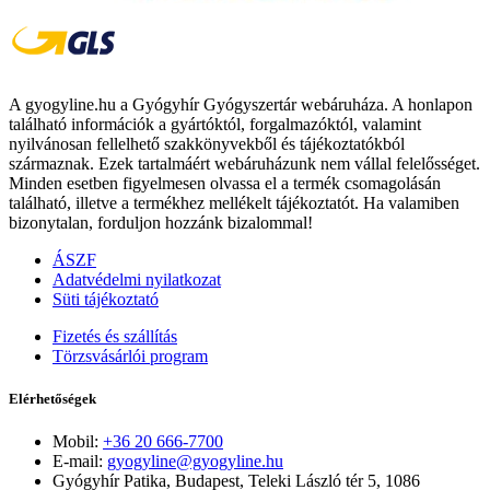
A gyogyline.hu a Gyógyhír Gyógyszertár webáruháza. A honlapon
található információk a gyártóktól, forgalmazóktól, valamint
nyilvánosan fellelhető szakkönyvekből és tájékoztatókból
származnak. Ezek tartalmáért webáruházunk nem vállal felelősséget.
Minden esetben figyelmesen olvassa el a termék csomagolásán
található, illetve a termékhez mellékelt tájékoztatót. Ha valamiben
bizonytalan, forduljon hozzánk bizalommal!
ÁSZF
Adatvédelmi nyilatkozat
Süti tájékoztató
Fizetés és szállítás
Törzsvásárlói program
Elérhetőségek
Mobil:
+36 20 666-7700
E-mail:
gyogyline@gyogyline.hu
Gyógyhír Patika, Budapest, Teleki László tér 5, 1086