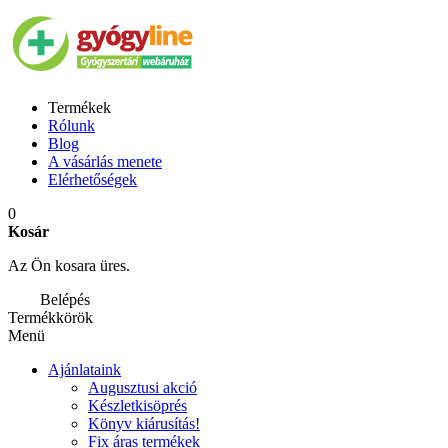
Termékek
Rólunk
Blog
A vásárlás menete
Elérhetőségek
0
Kosár
Az Ön kosara üres.
Belépés
Termékkörök
Menü
Ajánlataink
Augusztusi akció
Készletkisöprés
Könyv kiárusítás!
Fix áras termékek