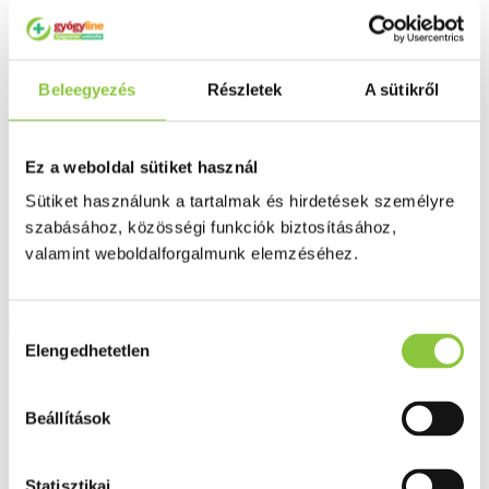
Fog és szájápolás
Í́nygyulladás
Fogkrém
Szájvíz
Beleegyezés
Fogkefe
Részletek
A sütikről
Fogselyem
Műfogsor ápolás
Fogfehérítés
Ez a weboldal sütiket használ
Fogköztisztító
Teák
Sütiket használunk a tartalmak és hirdetések személyre
É́lvezeti
Gyógyteák
szabásához, közösségi funkciók biztosításához,
Könyvek
valamint weboldalforgalmunk elemzéséhez.
Egészség ajándékba
Tápszer
Hozzájárulás
Elengedhetetlen
kiválasztása
Ajánlataink
Főoldal
Beállítások
Külsőleg
Futuro Comfort Lift Könyökrögzítő L-méret, 28,0-30,5 cm, 1
db
Statisztikai