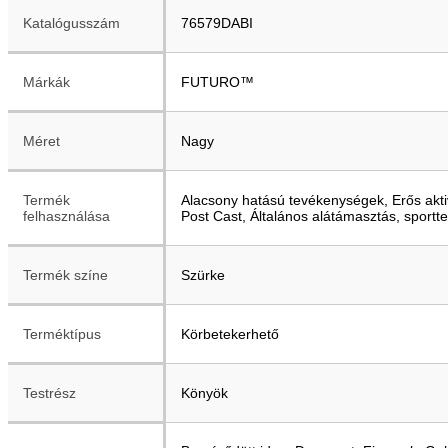
Katalógusszám
76579DABI
Márkák
FUTURO™
Méret
Nagy
Termék
Alacsony hatású tevékenységek, Erős akti
felhasználása
Post Cast, Általános alátámasztás, sport
Termék színe
Szürke
Terméktípus
Körbetekerhető
Testrész
Könyök