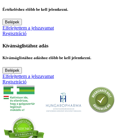
Értékeléshez előbb be kell jelentkezni.
Belépek
Elfelejtettem a jelszavamat
Regisztráció
Kívánságlistához adás
Kívánságlistához adáshoz előbb be kell jelentkezni.
Belépek
Elfelejtettem a jelszavamat
Regisztráció