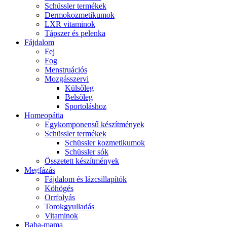
Schüssler termékek
Dermokozmetikumok
LXR vitaminok
Tápszer és pelenka
Fájdalom
Fej
Fog
Menstruációs
Mozgásszervi
Külsőleg
Belsőleg
Sportoláshoz
Homeopátia
Egykomponensű készítmények
Schüssler termékek
Schüssler kozmetikumok
Schüssler sók
Összetett készítmények
Megfázás
Fájdalom és lázcsillapítók
Köhögés
Orrfolyás
Torokgyulladás
Vitaminok
Baba-mama