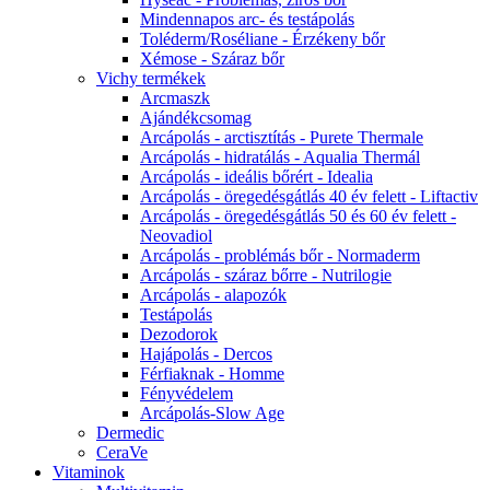
Mindennapos arc- és testápolás
Toléderm/Roséliane - Érzékeny bőr
Xémose - Száraz bőr
Vichy termékek
Arcmaszk
Ajándékcsomag
Arcápolás - arctisztítás - Purete Thermale
Arcápolás - hidratálás - Aqualia Thermál
Arcápolás - ideális bőrért - Idealia
Arcápolás - öregedésgátlás 40 év felett - Liftactiv
Arcápolás - öregedésgátlás 50 és 60 év felett -
Neovadiol
Arcápolás - problémás bőr - Normaderm
Arcápolás - száraz bőrre - Nutrilogie
Arcápolás - alapozók
Testápolás
Dezodorok
Hajápolás - Dercos
Férfiaknak - Homme
Fényvédelem
Arcápolás-Slow Age
Dermedic
CeraVe
Vitaminok