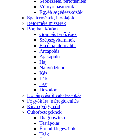
Sebkezelés, fertőtlenítés
Vérnyomásmérők
Egyéb segédeszközök
Spa termékek, illóolajok
Reformélelmiszerek
Bőr, haj, köröm
Gombás fertőzések
Szépségvitaminok
Ekcéma, dermatitis
Arcápolás
Ajakápoló
Haj
Napvédelem
Kéz
Láb
Test
Dezodor
Dohányzásról való leszokás
Fogyókúra, méregtelenítés
Kínai gyógymód
Cukorbetegeknek
Diagnosztika
Testápolás
É́trend kiegészítők
Teák