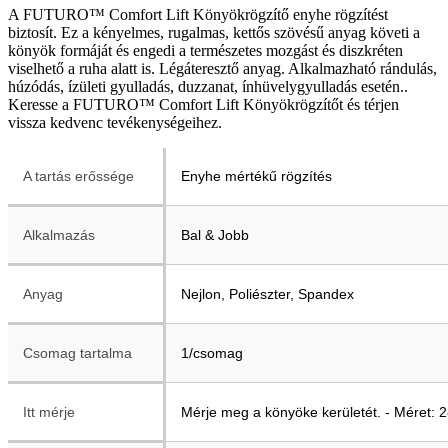
A FUTURO™ Comfort Lift Könyökrögzítő enyhe rögzítést
biztosít. Ez a kényelmes, rugalmas, kettős szövésű anyag követi a
könyök formáját és engedi a természetes mozgást és diszkréten
viselhető a ruha alatt is. Légáteresztő anyag. Alkalmazható rándulás,
húzódás, ízületi gyulladás, duzzanat, ínhüvelygyulladás esetén..
Keresse a FUTURO™ Comfort Lift Könyökrögzítőt és térjen
vissza kedvenc tevékenységeihez.
A tartás erőssége
Enyhe mértékű rögzítés
Alkalmazás
Bal & Jobb
Anyag
Nejlon, Poliészter, Spandex
Csomag tartalma
1/csomag
Itt mérje
Mérje meg a könyöke kerületét. - Méret: 2