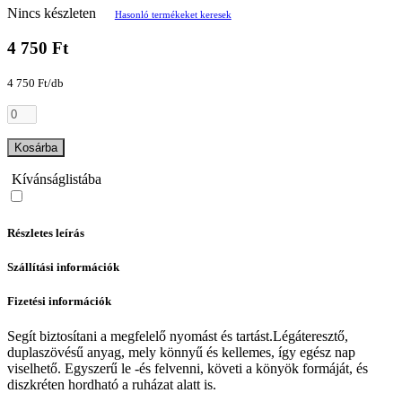
Nincs készleten
Hasonló termékeket keresek
4 750 Ft
4 750 Ft/db
Kosárba
Kívánságlistába
Részletes leírás
Szállítási információk
Fizetési információk
Segít biztosítani a megfelelő nyomást és tartást.Légáteresztő,
duplaszövésű anyag, mely könnyű és kellemes, így egész nap
viselhető. Egyszerű le -és felvenni, követi a könyök formáját, és
diszkréten hordható a ruházat alatt is.