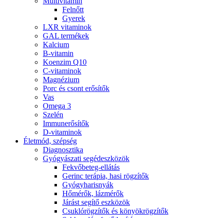
Multivitamin
Felnőtt
Gyerek
LXR vitaminok
GAL termékek
Kalcium
B-vitamin
Koenzim Q10
C-vitaminok
Magnézium
Porc és csont erősítők
Vas
Omega 3
Szelén
Immunerősítők
D-vitaminok
Életmód, szépség
Diagnosztika
Gyógyászati segédeszközök
Fekvőbeteg-ellátás
Gerinc terápia, hasi rögzítők
Gyógyharisnyák
Hőmérők, lázmérők
Járást segítő eszközök
Csuklórögzítők és könyökrögzítők