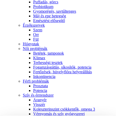
Puffadás, görcs
Probiotikum
Gyomorégés, savtúltenges
Máj és epe betegség
Emésztést elősegítő
Érzékszervek
Szem
Orr
Fül
Húgyutak
Női problémák
Betétek, tamponok
Klimax
Terhességi tesztek
Fogamzásgátlás, síkosítók, potencia
Fertőzések, hüvelyflóra helyreállítás
Inkontinencia
Férfi problémák
Prosztata
Potencia
Szív és érrrendszer
Aranyér
Visszér
Koleszterinszint csökkentők, omega 3
Vérnyomás és szív gyógyszerei