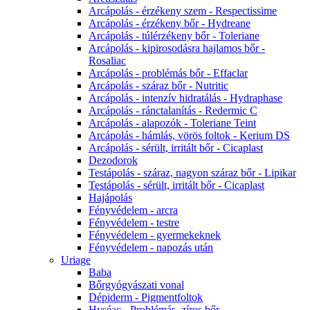
Arcápolás - érzékeny szem - Respectissime
Arcápolás - érzékeny bőr - Hydreane
Arcápolás - túlérzékeny bőr - Toleriane
Arcápolás - kipirosodásra hajlamos bőr -
Rosaliac
Arcápolás - problémás bőr - Effaclar
Arcápolás - száraz bőr - Nutritic
Arcápolás - intenzív hidratálás - Hydraphase
Arcápolás - ránctalanítás - Redermic C
Arcápolás - alapozók - Toleriane Teint
Arcápolás - hámlás, vörös foltok - Kerium DS
Arcápolás - sérült, irritált bőr - Cicaplast
Dezodorok
Testápolás - száraz, nagyon száraz bőr - Lipikar
Testápolás - sérült, irritált bőr - Cicaplast
Hajápolás
Fényvédelem - arcra
Fényvédelem - testre
Fényvédelem - gyermekeknek
Fényvédelem - napozás után
Uriage
Baba
Bőrgyógyászati vonal
Dépiderm - Pigmentfoltok
Hyséac - Problémás, zíros bőr