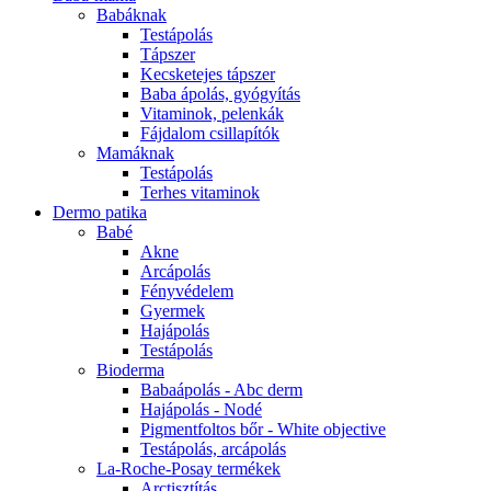
Babáknak
Testápolás
Tápszer
Kecsketejes tápszer
Baba ápolás, gyógyítás
Vitaminok, pelenkák
Fájdalom csillapítók
Mamáknak
Testápolás
Terhes vitaminok
Dermo patika
Babé
Akne
Arcápolás
Fényvédelem
Gyermek
Hajápolás
Testápolás
Bioderma
Babaápolás - Abc derm
Hajápolás - Nodé
Pigmentfoltos bőr - White objective
Testápolás, arcápolás
La-Roche-Posay termékek
Arctisztítás