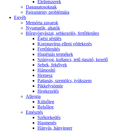
É́lelmiszerek
Daganatosoknak
Pajzsmirigy problémára
Egyéb
Memória zavarok
Nyugtatók, altatók
Bőrgyógyászat, sebkezelés, fertőtlenítes
É́gési sérülés
Koronavírus elleni védekezés
Fertőtlenítés
Higiéniás termékek
Szúnyog, kullancs, tetű riasztó, kezelő
Sebek, fekélyek
Hámosító
Herpesz
Pattanás, szemölcs, tyúkszem
Pikkelysömör
Hegkezelés
Allergia
Külsőleg
Belsőleg
Emésztés
Székrekedés
Hasmenés
Hányás, hányinger