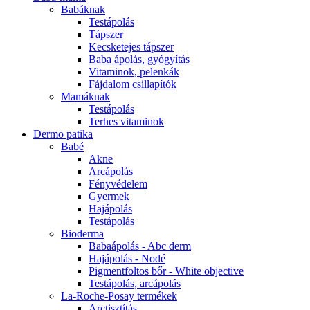
Babáknak
Testápolás
Tápszer
Kecsketejes tápszer
Baba ápolás, gyógyítás
Vitaminok, pelenkák
Fájdalom csillapítók
Mamáknak
Testápolás
Terhes vitaminok
Dermo patika
Babé
Akne
Arcápolás
Fényvédelem
Gyermek
Hajápolás
Testápolás
Bioderma
Babaápolás - Abc derm
Hajápolás - Nodé
Pigmentfoltos bőr - White objective
Testápolás, arcápolás
La-Roche-Posay termékek
Arctisztítás