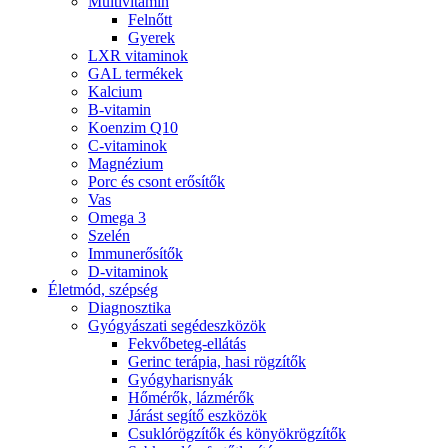
Multivitamin
Felnőtt
Gyerek
LXR vitaminok
GAL termékek
Kalcium
B-vitamin
Koenzim Q10
C-vitaminok
Magnézium
Porc és csont erősítők
Vas
Omega 3
Szelén
Immunerősítők
D-vitaminok
Életmód, szépség
Diagnosztika
Gyógyászati segédeszközök
Fekvőbeteg-ellátás
Gerinc terápia, hasi rögzítők
Gyógyharisnyák
Hőmérők, lázmérők
Járást segítő eszközök
Csuklórögzítők és könyökrögzítők