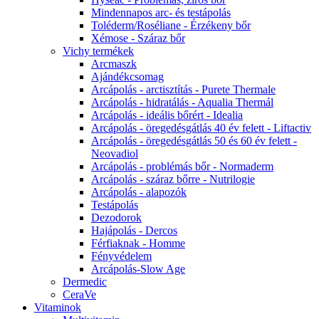
Mindennapos arc- és testápolás
Toléderm/Roséliane - Érzékeny bőr
Xémose - Száraz bőr
Vichy termékek
Arcmaszk
Ajándékcsomag
Arcápolás - arctisztítás - Purete Thermale
Arcápolás - hidratálás - Aqualia Thermál
Arcápolás - ideális bőrért - Idealia
Arcápolás - öregedésgátlás 40 év felett - Liftactiv
Arcápolás - öregedésgátlás 50 és 60 év felett -
Neovadiol
Arcápolás - problémás bőr - Normaderm
Arcápolás - száraz bőrre - Nutrilogie
Arcápolás - alapozók
Testápolás
Dezodorok
Hajápolás - Dercos
Férfiaknak - Homme
Fényvédelem
Arcápolás-Slow Age
Dermedic
CeraVe
Vitaminok