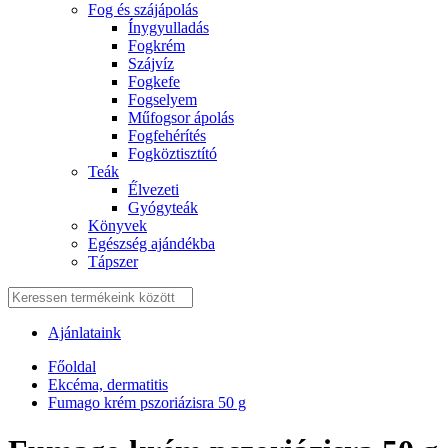
Fog és szájápolás
Í́nygyulladás
Fogkrém
Szájvíz
Fogkefe
Fogselyem
Műfogsor ápolás
Fogfehérítés
Fogköztisztító
Teák
É́lvezeti
Gyógyteák
Könyvek
Egészség ajándékba
Tápszer
Ajánlataink
Főoldal
Ekcéma, dermatitis
Fumago krém pszoriázisra 50 g