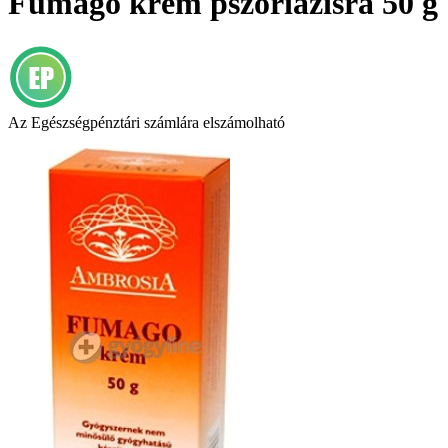
Fumago krém pszoriázisra 50 g
Az Egészségpénztári számlára elszámolható