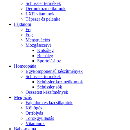
Schüssler termékek
Dermokozmetikumok
LXR vitaminok
Tápszer és pelenka
Fájdalom
Fej
Fog
Menstruációs
Mozgásszervi
Külsőleg
Belsőleg
Sportoláshoz
Homeopátia
Egykomponensű készítmények
Schüssler termékek
Schüssler kozmetikumok
Schüssler sók
Összetett készítmények
Megfázás
Fájdalom és lázcsillapítók
Köhögés
Orrfolyás
Torokgyulladás
Vitaminok
Baba-mama