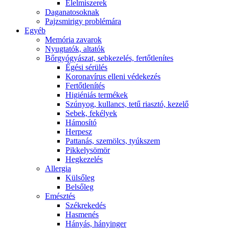
É́lelmiszerek
Daganatosoknak
Pajzsmirigy problémára
Egyéb
Memória zavarok
Nyugtatók, altatók
Bőrgyógyászat, sebkezelés, fertőtlenítes
É́gési sérülés
Koronavírus elleni védekezés
Fertőtlenítés
Higiéniás termékek
Szúnyog, kullancs, tetű riasztó, kezelő
Sebek, fekélyek
Hámosító
Herpesz
Pattanás, szemölcs, tyúkszem
Pikkelysömör
Hegkezelés
Allergia
Külsőleg
Belsőleg
Emésztés
Székrekedés
Hasmenés
Hányás, hányinger