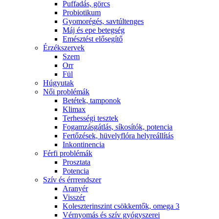
Puffadás, görcs
Probiotikum
Gyomorégés, savtúltenges
Máj és epe betegség
Emésztést elősegítő
Érzékszervek
Szem
Orr
Fül
Húgyutak
Női problémák
Betétek, tamponok
Klimax
Terhességi tesztek
Fogamzásgátlás, síkosítók, potencia
Fertőzések, hüvelyflóra helyreállítás
Inkontinencia
Férfi problémák
Prosztata
Potencia
Szív és érrrendszer
Aranyér
Visszér
Koleszterinszint csökkentők, omega 3
Vérnyomás és szív gyógyszerei