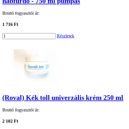
habfürdő - 750 ml pumpás
Bruttó fogyasztói ár:
1 716 Ft
Részletek
(Roval) Kék toll univerzális krém 250 ml
Bruttó fogyasztói ár:
2 102 Ft