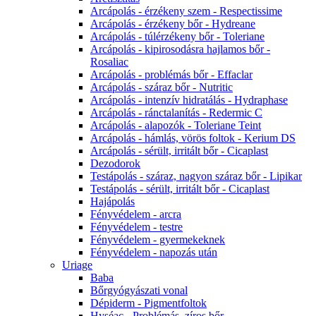
Arcápolás - érzékeny szem - Respectissime
Arcápolás - érzékeny bőr - Hydreane
Arcápolás - túlérzékeny bőr - Toleriane
Arcápolás - kipirosodásra hajlamos bőr -
Rosaliac
Arcápolás - problémás bőr - Effaclar
Arcápolás - száraz bőr - Nutritic
Arcápolás - intenzív hidratálás - Hydraphase
Arcápolás - ránctalanítás - Redermic C
Arcápolás - alapozók - Toleriane Teint
Arcápolás - hámlás, vörös foltok - Kerium DS
Arcápolás - sérült, irritált bőr - Cicaplast
Dezodorok
Testápolás - száraz, nagyon száraz bőr - Lipikar
Testápolás - sérült, irritált bőr - Cicaplast
Hajápolás
Fényvédelem - arcra
Fényvédelem - testre
Fényvédelem - gyermekeknek
Fényvédelem - napozás után
Uriage
Baba
Bőrgyógyászati vonal
Dépiderm - Pigmentfoltok
Hyséac - Problémás, zíros bőr