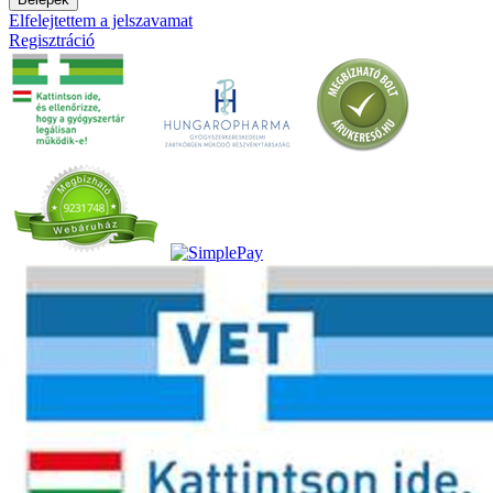
Elfelejtettem a jelszavamat
Regisztráció