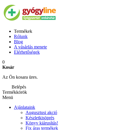
Termékek
Rólunk
Blog
A vásárlás menete
Elérhetőségek
0
Kosár
Az Ön kosara üres.
Belépés
Termékkörök
Menü
Ajánlataink
Augusztusi akció
Készletkisöprés
Könyv kiárusítás!
Fix áras termékek