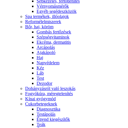
Sebkezelés, fertőtlenítés
Vérnyomásmérők
Egyéb segédeszközök
Spa termékek, illóolajok
Reformélelmiszerek
Bőr, haj, köröm
Gombás fertőzések
Szépségvitaminok
Ekcéma, dermatitis
Arcápolás
Ajakápoló
Haj
Napvédelem
Kéz
Láb
Test
Dezodor
Dohányzásról való leszokás
Fogyókúra, méregtelenítés
Kínai gyógymód
Cukorbetegeknek
Diagnosztika
Testápolás
É́trend kiegészítők
Teák