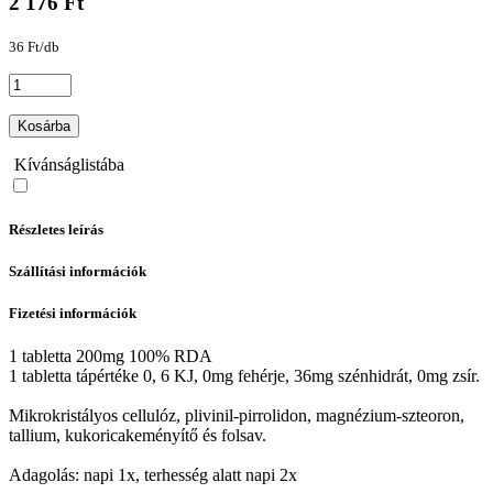
2 176 Ft
36 Ft/db
Kosárba
Kívánságlistába
Részletes leírás
Szállítási információk
Fizetési információk
1 tabletta 200mg 100% RDA
1 tabletta tápértéke 0, 6 KJ, 0mg fehérje, 36mg szénhidrát, 0mg zsír.
Mikrokristályos cellulóz, plivinil-pirrolidon, magnézium-szteoron,
tallium, kukoricakeményítő és folsav.
Adagolás: napi 1x, terhesség alatt napi 2x