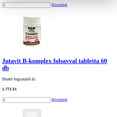
Részletek
Jutavit B-komplex folsavval tabletta 60
db
Bruttó fogyasztói ár:
1 775 Ft
Részletek