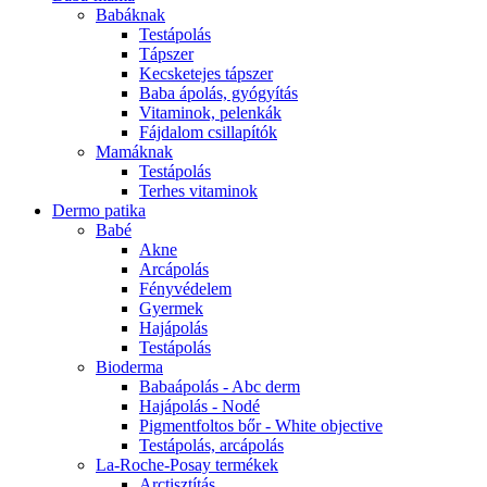
Babáknak
Testápolás
Tápszer
Kecsketejes tápszer
Baba ápolás, gyógyítás
Vitaminok, pelenkák
Fájdalom csillapítók
Mamáknak
Testápolás
Terhes vitaminok
Dermo patika
Babé
Akne
Arcápolás
Fényvédelem
Gyermek
Hajápolás
Testápolás
Bioderma
Babaápolás - Abc derm
Hajápolás - Nodé
Pigmentfoltos bőr - White objective
Testápolás, arcápolás
La-Roche-Posay termékek
Arctisztítás