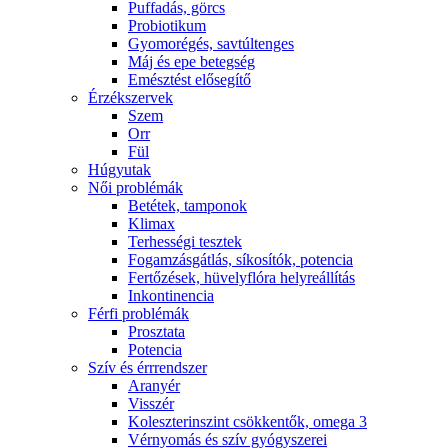
Puffadás, görcs
Probiotikum
Gyomorégés, savtúltenges
Máj és epe betegség
Emésztést elősegítő
Érzékszervek
Szem
Orr
Fül
Húgyutak
Női problémák
Betétek, tamponok
Klimax
Terhességi tesztek
Fogamzásgátlás, síkosítók, potencia
Fertőzések, hüvelyflóra helyreállítás
Inkontinencia
Férfi problémák
Prosztata
Potencia
Szív és érrrendszer
Aranyér
Visszér
Koleszterinszint csökkentők, omega 3
Vérnyomás és szív gyógyszerei