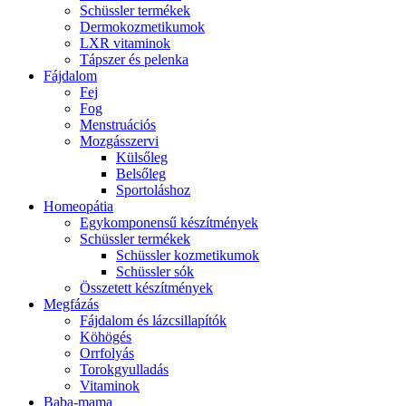
Schüssler termékek
Dermokozmetikumok
LXR vitaminok
Tápszer és pelenka
Fájdalom
Fej
Fog
Menstruációs
Mozgásszervi
Külsőleg
Belsőleg
Sportoláshoz
Homeopátia
Egykomponensű készítmények
Schüssler termékek
Schüssler kozmetikumok
Schüssler sók
Összetett készítmények
Megfázás
Fájdalom és lázcsillapítók
Köhögés
Orrfolyás
Torokgyulladás
Vitaminok
Baba-mama