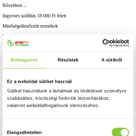
Bővebben ...
Ingyenes szállítás 18 000 Ft felett
Minőségellenőrzött termékek
Valós gyógyszertári háttér
Folyamatos akciók
Beleegyezés
Részletek
A sütikről
Ezek is érdekelhetik Önt
Ez a weboldal sütiket használ
Sütiket használunk a tartalmak és hirdetések személyre
szabásához, közösségi funkciók biztosításához,
valamint weboldalforgalmunk elemzéséhez.
Hozzájárulás
Elengedhetetlen
kiválasztása