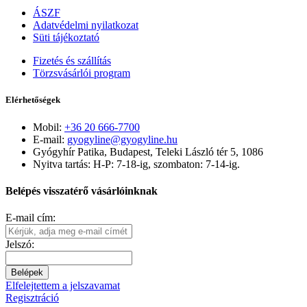
ÁSZF
Adatvédelmi nyilatkozat
Süti tájékoztató
Fizetés és szállítás
Törzsvásárlói program
Elérhetőségek
Mobil:
+36 20 666-7700
E-mail:
gyogyline@gyogyline.hu
Gyógyhír Patika, Budapest, Teleki László tér 5, 1086
Nyitva tartás: H-P: 7-18-ig, szombaton: 7-14-ig.
Belépés visszatérő vásárlóinknak
E-mail cím:
Jelszó:
Belépek
Elfelejtettem a jelszavamat
Regisztráció