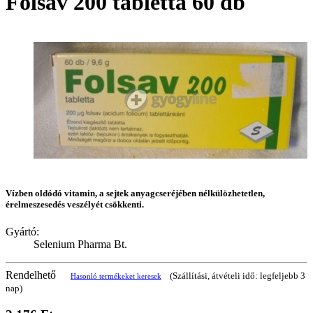
Folsav 200 tabletta 60 db
Vízben oldódó vitamin, a sejtek anyagcseréjében nélkülözhetetlen,
érelmeszesedés veszélyét csökkenti.
Gyártó:
Selenium Pharma Bt.
Rendelhető
(Szállítási, átvételi idő: legfeljebb 3
Hasonló termékeket keresek
nap)