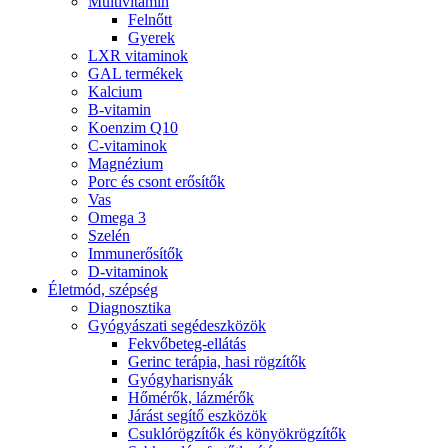
Multivitamin
Felnőtt
Gyerek
LXR vitaminok
GAL termékek
Kalcium
B-vitamin
Koenzim Q10
C-vitaminok
Magnézium
Porc és csont erősítők
Vas
Omega 3
Szelén
Immunerősítők
D-vitaminok
Életmód, szépség
Diagnosztika
Gyógyászati segédeszközök
Fekvőbeteg-ellátás
Gerinc terápia, hasi rögzítők
Gyógyharisnyák
Hőmérők, lázmérők
Járást segítő eszközök
Csuklórögzítők és könyökrögzítők