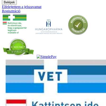
Belépek
Elfelejtettem a jelszavamat
Regisztráció