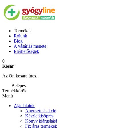
Termékek
Rólunk
Blog
A vásárlás menete
Elérhetőségek
0
Kosár
Az Ön kosara üres.
Belépés
Termékkörök
Menü
Ajánlataink
Augusztusi akció
Készletkisöprés
Könyv kiárusítás!
Fix áras termékek