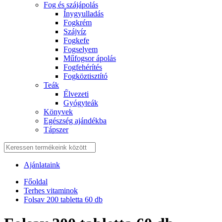
Fog és szájápolás
Í́nygyulladás
Fogkrém
Szájvíz
Fogkefe
Fogselyem
Műfogsor ápolás
Fogfehérítés
Fogköztisztító
Teák
É́lvezeti
Gyógyteák
Könyvek
Egészség ajándékba
Tápszer
Ajánlataink
Főoldal
Terhes vitaminok
Folsav 200 tabletta 60 db