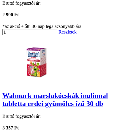
Bruttó fogyasztói ár:
2 990 Ft
*az akció előtti 30 nap legalacsonyabb ára
Részletek
Walmark marslakócskák inulinnal
tabletta erdei gyümölcs ízű 30 db
Bruttó fogyasztói ár:
3 357 Ft