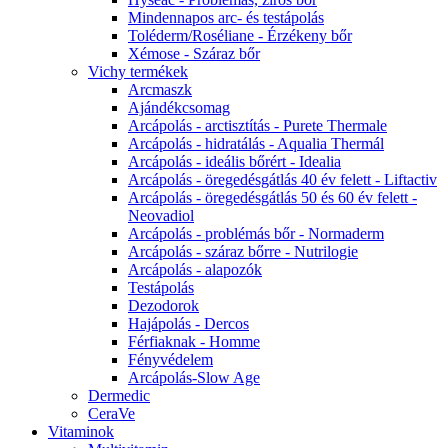
Mindennapos arc- és testápolás
Toléderm/Roséliane - Érzékeny bőr
Xémose - Száraz bőr
Vichy termékek
Arcmaszk
Ajándékcsomag
Arcápolás - arctisztítás - Purete Thermale
Arcápolás - hidratálás - Aqualia Thermál
Arcápolás - ideális bőrért - Idealia
Arcápolás - öregedésgátlás 40 év felett - Liftactiv
Arcápolás - öregedésgátlás 50 és 60 év felett -
Neovadiol
Arcápolás - problémás bőr - Normaderm
Arcápolás - száraz bőrre - Nutrilogie
Arcápolás - alapozók
Testápolás
Dezodorok
Hajápolás - Dercos
Férfiaknak - Homme
Fényvédelem
Arcápolás-Slow Age
Dermedic
CeraVe
Vitaminok