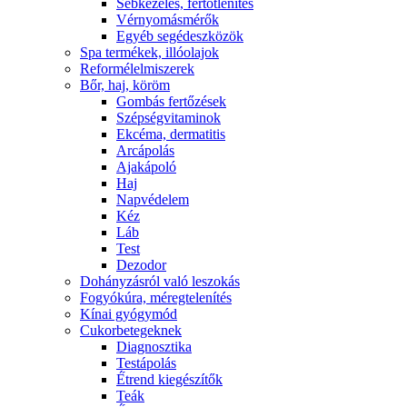
Sebkezelés, fertőtlenítés
Vérnyomásmérők
Egyéb segédeszközök
Spa termékek, illóolajok
Reformélelmiszerek
Bőr, haj, köröm
Gombás fertőzések
Szépségvitaminok
Ekcéma, dermatitis
Arcápolás
Ajakápoló
Haj
Napvédelem
Kéz
Láb
Test
Dezodor
Dohányzásról való leszokás
Fogyókúra, méregtelenítés
Kínai gyógymód
Cukorbetegeknek
Diagnosztika
Testápolás
É́trend kiegészítők
Teák