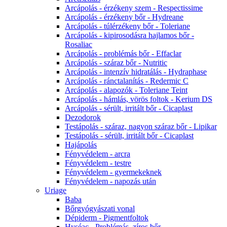
Arcápolás - érzékeny szem - Respectissime
Arcápolás - érzékeny bőr - Hydreane
Arcápolás - túlérzékeny bőr - Toleriane
Arcápolás - kipirosodásra hajlamos bőr -
Rosaliac
Arcápolás - problémás bőr - Effaclar
Arcápolás - száraz bőr - Nutritic
Arcápolás - intenzív hidratálás - Hydraphase
Arcápolás - ránctalanítás - Redermic C
Arcápolás - alapozók - Toleriane Teint
Arcápolás - hámlás, vörös foltok - Kerium DS
Arcápolás - sérült, irritált bőr - Cicaplast
Dezodorok
Testápolás - száraz, nagyon száraz bőr - Lipikar
Testápolás - sérült, irritált bőr - Cicaplast
Hajápolás
Fényvédelem - arcra
Fényvédelem - testre
Fényvédelem - gyermekeknek
Fényvédelem - napozás után
Uriage
Baba
Bőrgyógyászati vonal
Dépiderm - Pigmentfoltok
Hyséac - Problémás, zíros bőr