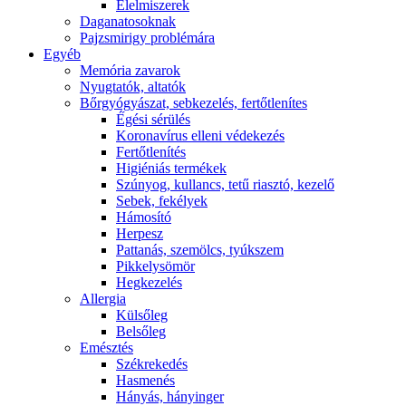
É́lelmiszerek
Daganatosoknak
Pajzsmirigy problémára
Egyéb
Memória zavarok
Nyugtatók, altatók
Bőrgyógyászat, sebkezelés, fertőtlenítes
É́gési sérülés
Koronavírus elleni védekezés
Fertőtlenítés
Higiéniás termékek
Szúnyog, kullancs, tetű riasztó, kezelő
Sebek, fekélyek
Hámosító
Herpesz
Pattanás, szemölcs, tyúkszem
Pikkelysömör
Hegkezelés
Allergia
Külsőleg
Belsőleg
Emésztés
Székrekedés
Hasmenés
Hányás, hányinger