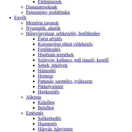
É́lelmiszerek
Daganatosoknak
Pajzsmirigy problémára
Egyéb
Memória zavarok
Nyugtatók, altatók
Bőrgyógyászat, sebkezelés, fertőtlenítes
É́gési sérülés
Koronavírus elleni védekezés
Fertőtlenítés
Higiéniás termékek
Szúnyog, kullancs, tetű riasztó, kezelő
Sebek, fekélyek
Hámosító
Herpesz
Pattanás, szemölcs, tyúkszem
Pikkelysömör
Hegkezelés
Allergia
Külsőleg
Belsőleg
Emésztés
Székrekedés
Hasmenés
Hányás, hányinger