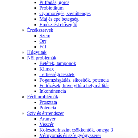
Puffadás, görcs
Probiotikum
Gyomorégés, savtúltenges
Máj és epe betegség
Emésztést elősegítő
Érzékszervek
Szem
Orr
Fül
Húgyutak
Női problémák
Betétek, tamponok
Klimax
Terhességi tesztek
Fogamzásgátlás, síkosítók, potencia
Fertőzések, hüvelyflóra helyreállítás
Inkontinencia
Férfi problémák
Prosztata
Potencia
Szív és érrrendszer
Aranyér
Visszér
Koleszterinszint csökkentők, omega 3
Vérnyomás és szív gyógyszerei