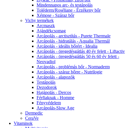
Mindennapos arc- és testápolás
Toléderm/Roséliane - Érzékeny bőr
Xémose - Száraz bőr
Vichy termékek
Arcmaszk
Ajándékcsomag
Arcápolás - arctisztítás - Purete Thermale
Arcápolás - hidratálás - Aqualia Thermál
Arcápolás - ideális bőrért - Idealia
Arcápolás - öregedésgátlás 40 év felett - Liftactiv
Arcápolás - öregedésgátlás 50 és 60 év felett -
Neovadiol
Arcápolás - problémás bőr - Normaderm
Arcápolás - száraz bőrre - Nutrilogie
Arcápolás - alapozók
Testápolás
Dezodorok
Hajápolás - Dercos
Férfiaknak - Homme
Fényvédelem
Arcápolás-Slow Age
Dermedic
CeraVe
Vitaminok