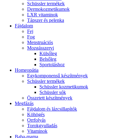
Schüssler termékek
Dermokozmetikumok
LXR vitaminok
Tápszer és pelenka
Fájdalom
Fej
Fog
Menstruációs
Mozgásszervi
Külsőleg
Belsőleg
Sportoláshoz
Homeopátia
Egykomponensű készítmények
Schüssler termékek
Schüssler kozmetikumok
Schüssler sók
Összetett készítmények
Megfázás
Fájdalom és lázcsillapítók
Köhögés
Orrfolyás
Torokgyulladás
Vitaminok
Baba-mama