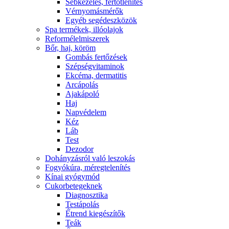
Sebkezelés, fertőtlenítés
Vérnyomásmérők
Egyéb segédeszközök
Spa termékek, illóolajok
Reformélelmiszerek
Bőr, haj, köröm
Gombás fertőzések
Szépségvitaminok
Ekcéma, dermatitis
Arcápolás
Ajakápoló
Haj
Napvédelem
Kéz
Láb
Test
Dezodor
Dohányzásról való leszokás
Fogyókúra, méregtelenítés
Kínai gyógymód
Cukorbetegeknek
Diagnosztika
Testápolás
É́trend kiegészítők
Teák