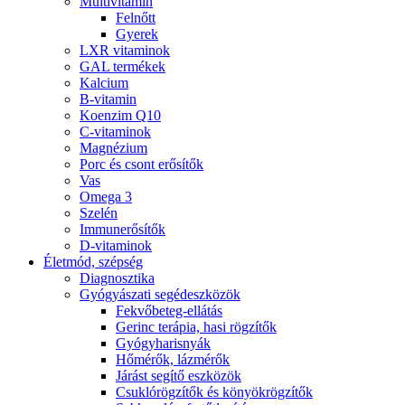
Multivitamin
Felnőtt
Gyerek
LXR vitaminok
GAL termékek
Kalcium
B-vitamin
Koenzim Q10
C-vitaminok
Magnézium
Porc és csont erősítők
Vas
Omega 3
Szelén
Immunerősítők
D-vitaminok
Életmód, szépség
Diagnosztika
Gyógyászati segédeszközök
Fekvőbeteg-ellátás
Gerinc terápia, hasi rögzítők
Gyógyharisnyák
Hőmérők, lázmérők
Járást segítő eszközök
Csuklórögzítők és könyökrögzítők