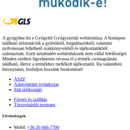
A gyogyline.hu a Gyógyhír Gyógyszertár webáruháza. A honlapon
található információk a gyártóktól, forgalmazóktól, valamint
nyilvánosan fellelhető szakkönyvekből és tájékoztatókból
származnak. Ezek tartalmáért webáruházunk nem vállal felelősséget.
Minden esetben figyelmesen olvassa el a termék csomagolásán
található, illetve a termékhez mellékelt tájékoztatót. Ha valamiben
bizonytalan, forduljon hozzánk bizalommal!
ÁSZF
Adatvédelmi nyilatkozat
Süti tájékoztató
Fizetés és szállítás
Törzsvásárlói program
Elérhetőségek
Mobil:
+36 20 666-7700