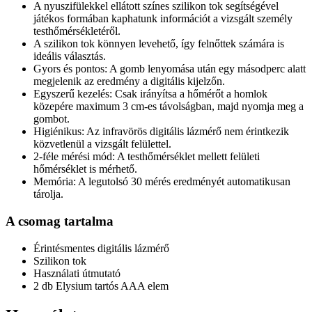
A nyuszifülekkel ellátott színes szilikon tok segítségével
játékos formában kaphatunk információt a vizsgált személy
testhőmérsékletéről.
A szilikon tok könnyen levehető, így felnőttek számára is
ideális választás.
Gyors és pontos: A gomb lenyomása után egy másodperc alatt
megjelenik az eredmény a digitális kijelzőn.
Egyszerű kezelés: Csak irányítsa a hőmérőt a homlok
közepére maximum 3 cm-es távolságban, majd nyomja meg a
gombot.
Higiénikus: Az infravörös digitális lázmérő nem érintkezik
közvetlenül a vizsgált felülettel.
2-féle mérési mód: A testhőmérséklet mellett felületi
hőmérséklet is mérhető.
Memória: A legutolsó 30 mérés eredményét automatikusan
tárolja.
A csomag tartalma
Érintésmentes digitális lázmérő
Szilikon tok
Használati útmutató
2 db Elysium tartós AAA elem