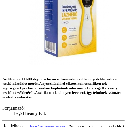
Az Elysium TP600 digitális lázmérő használatával könnyedebbé válik a
testhőmérséklet mérés. A nyuszifülekkel ellátott színes szilikon tok
segítségével játékos formában kaphatunk információt a vizsgált személy
testhőmérsékletéről. A szilikon tok könnyen levehető, így felnőttek számára
is ideális választás.
Forgalmazó:
Legal Beauty Kft.
Rendelhető
(Szállítási, átvételi idő: legfeljebb 3
Hasonló termékeket keresek