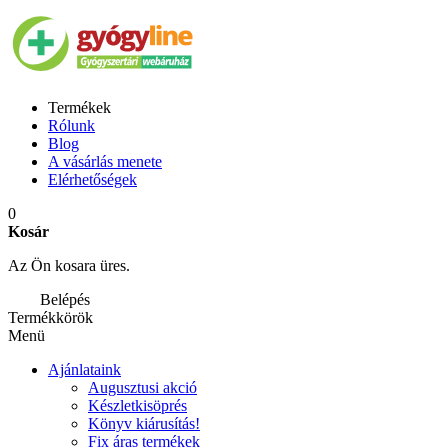
Termékek
Rólunk
Blog
A vásárlás menete
Elérhetőségek
0
Kosár
Az Ön kosara üres.
Belépés
Termékkörök
Menü
Ajánlataink
Augusztusi akció
Készletkisöprés
Könyv kiárusítás!
Fix áras termékek