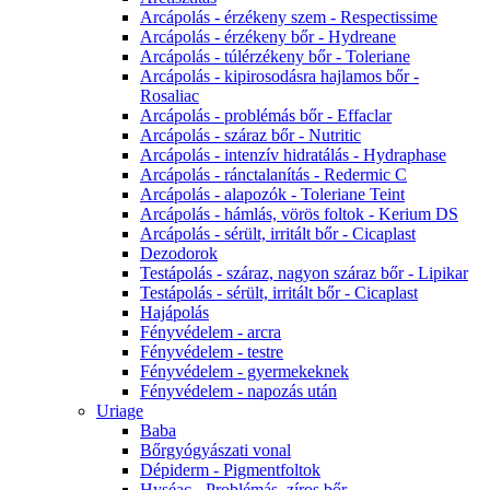
Arcápolás - érzékeny szem - Respectissime
Arcápolás - érzékeny bőr - Hydreane
Arcápolás - túlérzékeny bőr - Toleriane
Arcápolás - kipirosodásra hajlamos bőr -
Rosaliac
Arcápolás - problémás bőr - Effaclar
Arcápolás - száraz bőr - Nutritic
Arcápolás - intenzív hidratálás - Hydraphase
Arcápolás - ránctalanítás - Redermic C
Arcápolás - alapozók - Toleriane Teint
Arcápolás - hámlás, vörös foltok - Kerium DS
Arcápolás - sérült, irritált bőr - Cicaplast
Dezodorok
Testápolás - száraz, nagyon száraz bőr - Lipikar
Testápolás - sérült, irritált bőr - Cicaplast
Hajápolás
Fényvédelem - arcra
Fényvédelem - testre
Fényvédelem - gyermekeknek
Fényvédelem - napozás után
Uriage
Baba
Bőrgyógyászati vonal
Dépiderm - Pigmentfoltok
Hyséac - Problémás, zíros bőr