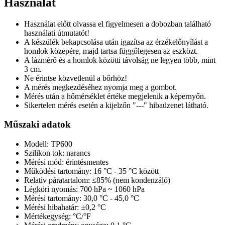
Használat
Használat előtt olvassa el figyelmesen a dobozban található
használati útmutatót!
A készülék bekapcsolása után igazítsa az érzékelőnyílást a
homlok közepére, majd tartsa függőlegesen az eszközt.
A lázmérő és a homlok közötti távolság ne legyen több, mint
3 cm.
Ne érintse közvetlenül a bőrhöz!
A mérés megkezdéséhez nyomja meg a gombot.
Mérés után a hőmérséklet értéke megjelenik a képernyőn.
Sikertelen mérés esetén a kijelzőn "---" hibaüzenet látható.
Műszaki adatok
Modell: TP600
Szilikon tok: narancs
Mérési mód: érintésmentes
Működési tartomány: 16 °C - 35 °C között
Relatív páratartalom: ≤85% (nem kondenzáló)
Légköri nyomás: 700 hPa ~ 1060 hPa
Mérési tartomány: 30,0 °C - 45,0 °C
Mérési hibahatár: ±0,2 °C
Mértékegység: °C/°F