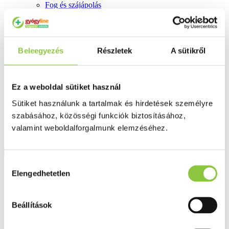
Fog és szájápolás
Í́nygyulladás
Fogkrém
Szájvíz
Fogkefe
Beleegyezés
Részletek
A sütikről
Fogselyem
Műfogsor ápolás
Fogfehérítés
Fogköztisztító
Ez a weboldal sütiket használ
Teák
É́lvezeti
Sütiket használunk a tartalmak és hirdetések személyre
Gyógyteák
szabásához, közösségi funkciók biztosításához,
Könyvek
Egészség ajándékba
valamint weboldalforgalmunk elemzéséhez.
Tápszer
Hozzájárulás
Ajánlataink
Elengedhetetlen
kiválasztása
Főoldal
Hőmérők, lázmérők
Beállítások
Elysium TP600 érintésmentes infravörös digitális lázmérő
narancssárga szilikon tokkal, 1 db