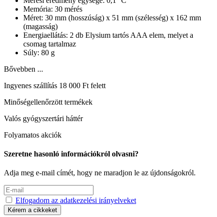
Mérési eredmény egysége: 0,1 °C
Memória: 30 mérés
Méret: 30 mm (hosszúság) x 51 mm (szélesség) x 162 mm
(magasság)
Energiaellátás: 2 db Elysium tartós AAA elem, melyet a
csomag tartalmaz
Súly: 80 g
Bővebben ...
Ingyenes szállítás 18 000 Ft felett
Minőségellenőrzött termékek
Valós gyógyszertári háttér
Folyamatos akciók
Szeretne hasonló információkról olvasni?
Adja meg e-mail címét, hogy ne maradjon le az újdonságokról.
Elfogadom az adatkezelési irányelveket
Kérem a cikkeket