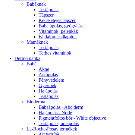
Babáknak
Testápolás
Tápszer
Kecsketejes tápszer
Baba ápolás, gyógyítás
Vitaminok, pelenkák
Fájdalom csillapítók
Mamáknak
Testápolás
Terhes vitaminok
Dermo patika
Babé
Akne
Arcápolás
Fényvédelem
Gyermek
Hajápolás
Testápolás
Bioderma
Babaápolás - Abc derm
Hajápolás - Nodé
Pigmentfoltos bőr - White objective
Testápolás, arcápolás
La-Roche-Posay termékek
Arctisztítás