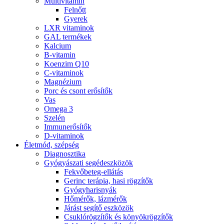
Multivitamin
Felnőtt
Gyerek
LXR vitaminok
GAL termékek
Kalcium
B-vitamin
Koenzim Q10
C-vitaminok
Magnézium
Porc és csont erősítők
Vas
Omega 3
Szelén
Immunerősítők
D-vitaminok
Életmód, szépség
Diagnosztika
Gyógyászati segédeszközök
Fekvőbeteg-ellátás
Gerinc terápia, hasi rögzítők
Gyógyharisnyák
Hőmérők, lázmérők
Járást segítő eszközök
Csuklórögzítők és könyökrögzítők