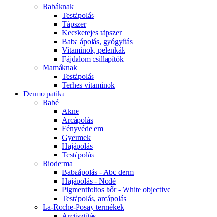
Babáknak
Testápolás
Tápszer
Kecsketejes tápszer
Baba ápolás, gyógyítás
Vitaminok, pelenkák
Fájdalom csillapítók
Mamáknak
Testápolás
Terhes vitaminok
Dermo patika
Babé
Akne
Arcápolás
Fényvédelem
Gyermek
Hajápolás
Testápolás
Bioderma
Babaápolás - Abc derm
Hajápolás - Nodé
Pigmentfoltos bőr - White objective
Testápolás, arcápolás
La-Roche-Posay termékek
Arctisztítás