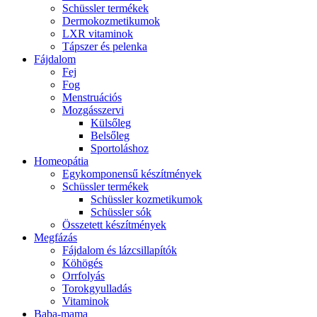
Schüssler termékek
Dermokozmetikumok
LXR vitaminok
Tápszer és pelenka
Fájdalom
Fej
Fog
Menstruációs
Mozgásszervi
Külsőleg
Belsőleg
Sportoláshoz
Homeopátia
Egykomponensű készítmények
Schüssler termékek
Schüssler kozmetikumok
Schüssler sók
Összetett készítmények
Megfázás
Fájdalom és lázcsillapítók
Köhögés
Orrfolyás
Torokgyulladás
Vitaminok
Baba-mama