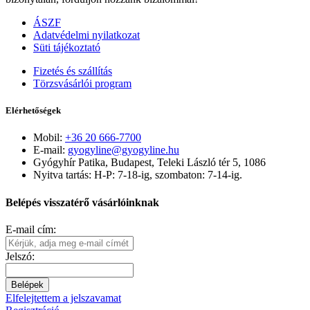
ÁSZF
Adatvédelmi nyilatkozat
Süti tájékoztató
Fizetés és szállítás
Törzsvásárlói program
Elérhetőségek
Mobil:
+36 20 666-7700
E-mail:
gyogyline@gyogyline.hu
Gyógyhír Patika, Budapest, Teleki László tér 5, 1086
Nyitva tartás: H-P: 7-18-ig, szombaton: 7-14-ig.
Belépés visszatérő vásárlóinknak
E-mail cím:
Jelszó:
Belépek
Elfelejtettem a jelszavamat