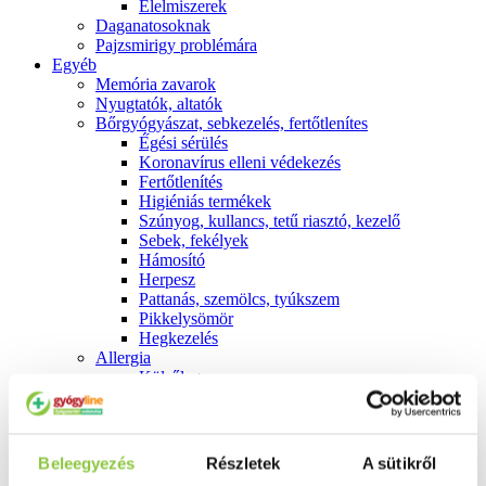
É́lelmiszerek
Daganatosoknak
Pajzsmirigy problémára
Egyéb
Memória zavarok
Nyugtatók, altatók
Bőrgyógyászat, sebkezelés, fertőtlenítes
É́gési sérülés
Koronavírus elleni védekezés
Fertőtlenítés
Higiéniás termékek
Szúnyog, kullancs, tetű riasztó, kezelő
Sebek, fekélyek
Hámosító
Herpesz
Pattanás, szemölcs, tyúkszem
Pikkelysömör
Hegkezelés
Allergia
Külsőleg
Belsőleg
Emésztés
Székrekedés
Hasmenés
Beleegyezés
Részletek
A sütikről
Hányás, hányinger