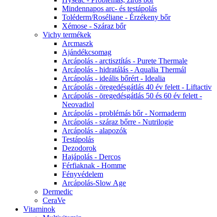
Mindennapos arc- és testápolás
Toléderm/Roséliane - Érzékeny bőr
Xémose - Száraz bőr
Vichy termékek
Arcmaszk
Ajándékcsomag
Arcápolás - arctisztítás - Purete Thermale
Arcápolás - hidratálás - Aqualia Thermál
Arcápolás - ideális bőrért - Idealia
Arcápolás - öregedésgátlás 40 év felett - Liftactiv
Arcápolás - öregedésgátlás 50 és 60 év felett -
Neovadiol
Arcápolás - problémás bőr - Normaderm
Arcápolás - száraz bőrre - Nutrilogie
Arcápolás - alapozók
Testápolás
Dezodorok
Hajápolás - Dercos
Férfiaknak - Homme
Fényvédelem
Arcápolás-Slow Age
Dermedic
CeraVe
Vitaminok