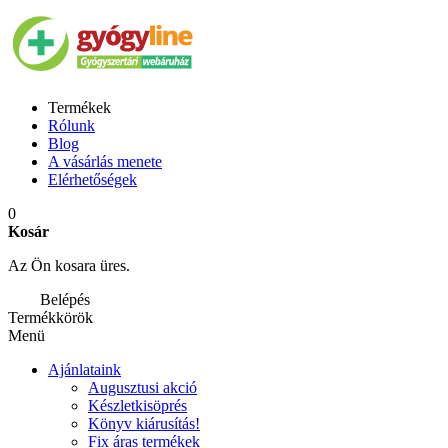
Termékek
Rólunk
Blog
A vásárlás menete
Elérhetőségek
0
Kosár
Az Ön kosara üres.
Belépés
Termékkörök
Menü
Ajánlataink
Augusztusi akció
Készletkisöprés
Könyv kiárusítás!
Fix áras termékek