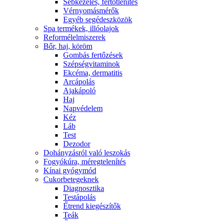
Sebkezelés, fertőtlenítés
Vérnyomásmérők
Egyéb segédeszközök
Spa termékek, illóolajok
Reformélelmiszerek
Bőr, haj, köröm
Gombás fertőzések
Szépségvitaminok
Ekcéma, dermatitis
Arcápolás
Ajakápoló
Haj
Napvédelem
Kéz
Láb
Test
Dezodor
Dohányzásról való leszokás
Fogyókúra, méregtelenítés
Kínai gyógymód
Cukorbetegeknek
Diagnosztika
Testápolás
É́trend kiegészítők
Teák