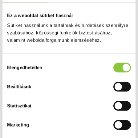
Puffadás, görcs
Probiotikum
Gyomorégés, savtúltenges
Ez a weboldal sütiket használ
Máj és epe betegség
Emésztést elősegítő
Sütiket használunk a tartalmak és hirdetések személyre
Érzékszervek
szabásához, közösségi funkciók biztosításához,
Szem
valamint weboldalforgalmunk elemzéséhez.
Orr
Fül
Húgyutak
Női problémák
Hozzájárulás
Betétek, tamponok
Elengedhetetlen
kiválasztása
Klimax
Terhességi tesztek
Fogamzásgátlás, síkosítók, potencia
Fertőzések, hüvelyflóra helyreállítás
Beállítások
Inkontinencia
Férfi problémák
Prosztata
Statisztikai
Potencia
Szív és érrrendszer
Aranyér
Visszér
Marketing
Koleszterinszint csökkentők, omega 3
Vérnyomás és szív gyógyszerei