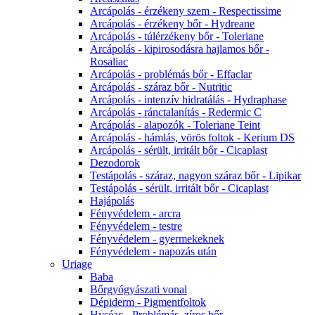
Arcápolás - érzékeny szem - Respectissime
Arcápolás - érzékeny bőr - Hydreane
Arcápolás - túlérzékeny bőr - Toleriane
Arcápolás - kipirosodásra hajlamos bőr -
Rosaliac
Arcápolás - problémás bőr - Effaclar
Arcápolás - száraz bőr - Nutritic
Arcápolás - intenzív hidratálás - Hydraphase
Arcápolás - ránctalanítás - Redermic C
Arcápolás - alapozók - Toleriane Teint
Arcápolás - hámlás, vörös foltok - Kerium DS
Arcápolás - sérült, irritált bőr - Cicaplast
Dezodorok
Testápolás - száraz, nagyon száraz bőr - Lipikar
Testápolás - sérült, irritált bőr - Cicaplast
Hajápolás
Fényvédelem - arcra
Fényvédelem - testre
Fényvédelem - gyermekeknek
Fényvédelem - napozás után
Uriage
Baba
Bőrgyógyászati vonal
Dépiderm - Pigmentfoltok
Hyséac - Problémás, zíros bőr