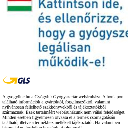
A gyogyline.hu a Gyógyhír Gyógyszertár webáruháza. A honlapon
található információk a gyártóktól, forgalmazóktól, valamint
nyilvánosan fellelhető szakkönyvekből és tájékoztatókból
származnak. Ezek tartalmáért webáruházunk nem vállal felelősséget.
Minden esetben figyelmesen olvassa el a termék csomagolásán
található, illetve a termékhez mellékelt tájékoztatót. Ha valamiben
bizonytalan, forduljon hozzánk bizalommal!