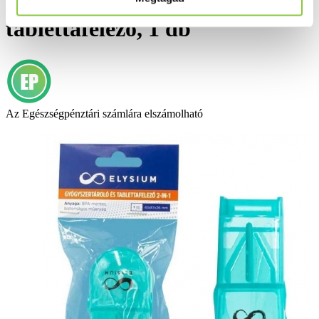
Elysium gyógyszertároló és
tablettafelező, 1 db
Az Egészségpénztári számlára elszámolható