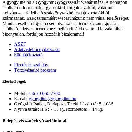
A gyogyline.hu a Gyógyhír Gyógyszertár webáruháza. A honlapon
található információk a gyártóktól, forgalmazóktól, valamint
nyilvánosan fellelhető szakkönyvekből és tájékoztatókból
származnak. Ezek tartalmáért webáruházunk nem vállal felelősséget.
Minden esetben figyelmesen olvassa el a termék csomagolásán
található, illetve a termékhez mellékelt tájékoztatót. Ha valamiben
bizonytalan, forduljon hozzánk bizalommal!
ÁSZF
Adatvédelmi nyilatkozat
Süti tájékoztató
Fizetés és szállítás
Törzsvásárlói program
Elérhetőségek
Mobil:
+36 20 666-7700
E-mail:
gyogyline@gyogyline.hu
Gyógyhír Patika, Budapest, Teleki László tér 5, 1086
Nyitva tartás: H-P: 7-18-ig, szombaton: 7-14-ig.
Belépés visszatérő vásárlóinknak