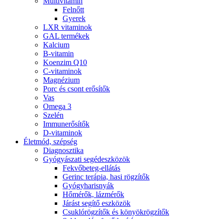
Multivitamin
Felnőtt
Gyerek
LXR vitaminok
GAL termékek
Kalcium
B-vitamin
Koenzim Q10
C-vitaminok
Magnézium
Porc és csont erősítők
Vas
Omega 3
Szelén
Immunerősítők
D-vitaminok
Életmód, szépség
Diagnosztika
Gyógyászati segédeszközök
Fekvőbeteg-ellátás
Gerinc terápia, hasi rögzítők
Gyógyharisnyák
Hőmérők, lázmérők
Járást segítő eszközök
Csuklórögzítők és könyökrögzítők