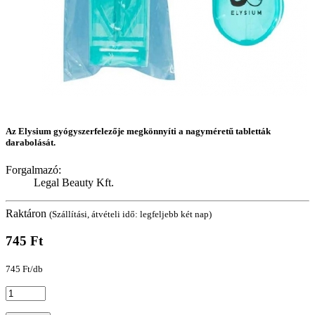
Az Elysium gyógyszerfelezője megkönnyíti a nagyméretű tabletták
darabolását.
Forgalmazó:
Legal Beauty Kft.
Raktáron
(Szállítási, átvételi idő: legfeljebb két nap)
745 Ft
745 Ft/db