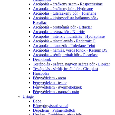
Arcápolás - érzékeny szem - Respectissime
Arcápolás - érzékeny bőr - Hydreane
Arcápolás - túlérzékeny bőr - Toleriane
Arcápolás - kipirosodásra hajlamos bőr -
Rosaliac
Arcápolás - problémás bőr - Effaclar
Arcápolás - száraz bőr - Nutritic
Arcápolás - intenzív hidratálás - Hydraphase
Arcápolás - ránctalanítás - Redermic C
Arcápolás - alapozók - Toleriane Teint
Arcápolás - hámlás, vörös foltok - Kerium DS
Arcápolás - sérült, irritált bőr - Cicaplast
Dezodorok
Testápolás - száraz, nagyon száraz bőr - Lipikar
Testápolás - sérült, irritált bőr - Cicaplast
Hajápolás
Fényvédelem - arcra
Fényvédelem - testre
Fényvédelem - gyermekeknek
Fényvédelem - napozás után
Uriage
Baba
Bőrgyógyászati vonal
Dépiderm - Pigmentfoltok
Hyséac - Problémás, zíros bőr