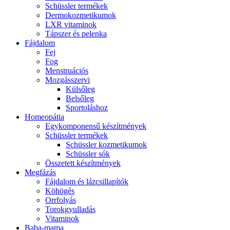
Schüssler termékek
Dermokozmetikumok
LXR vitaminok
Tápszer és pelenka
Fájdalom
Fej
Fog
Menstruációs
Mozgásszervi
Külsőleg
Belsőleg
Sportoláshoz
Homeopátia
Egykomponensű készítmények
Schüssler termékek
Schüssler kozmetikumok
Schüssler sók
Összetett készítmények
Megfázás
Fájdalom és lázcsillapítók
Köhögés
Orrfolyás
Torokgyulladás
Vitaminok
Baba-mama