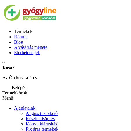
Termékek
Rólunk
Blog
A vásárlás menete
Elérhetőségek
0
Kosár
Az Ön kosara üres.
Belépés
Termékkörök
Menü
Ajánlataink
Augusztusi akció
Készletkisöprés
Könyv kiárusítás!
Fix áras termékek