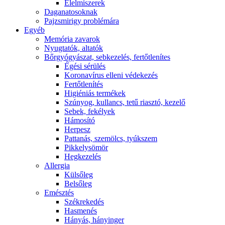
É́lelmiszerek
Daganatosoknak
Pajzsmirigy problémára
Egyéb
Memória zavarok
Nyugtatók, altatók
Bőrgyógyászat, sebkezelés, fertőtlenítes
É́gési sérülés
Koronavírus elleni védekezés
Fertőtlenítés
Higiéniás termékek
Szúnyog, kullancs, tetű riasztó, kezelő
Sebek, fekélyek
Hámosító
Herpesz
Pattanás, szemölcs, tyúkszem
Pikkelysömör
Hegkezelés
Allergia
Külsőleg
Belsőleg
Emésztés
Székrekedés
Hasmenés
Hányás, hányinger