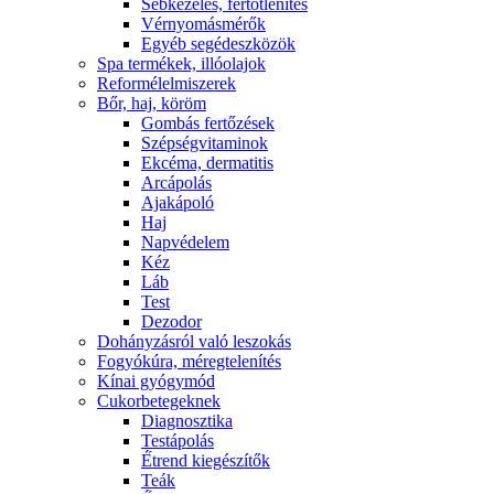
Sebkezelés, fertőtlenítés
Vérnyomásmérők
Egyéb segédeszközök
Spa termékek, illóolajok
Reformélelmiszerek
Bőr, haj, köröm
Gombás fertőzések
Szépségvitaminok
Ekcéma, dermatitis
Arcápolás
Ajakápoló
Haj
Napvédelem
Kéz
Láb
Test
Dezodor
Dohányzásról való leszokás
Fogyókúra, méregtelenítés
Kínai gyógymód
Cukorbetegeknek
Diagnosztika
Testápolás
É́trend kiegészítők
Teák