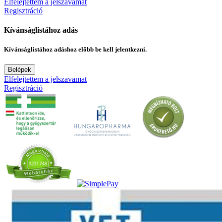
Elfelejtettem a jelszavamat
Regisztráció
Kívánságlistához adás
Kívánságlistához adáshoz előbb be kell jelentkezni.
Belépek
Elfelejtettem a jelszavamat
Regisztráció