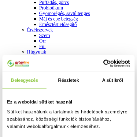
Puffadás, görcs
Probiotikum
Gyomorégés, savtúltenges
Máj és epe betegség
Emésztést elősegítő
Érzékszervek
Szem
Orr
Fül
Húgyutak
Női problémák
Betétek, tamponok
Klimax
Terhességi tesztek
Fogamzásgátlás, síkosítók, potencia
Beleegyezés
Részletek
A sütikről
Fertőzések, hüvelyflóra helyreállítás
Inkontinencia
Férfi problémák
Prosztata
Ez a weboldal sütiket használ
Potencia
Sütiket használunk a tartalmak és hirdetések személyre
Szív és érrrendszer
Aranyér
szabásához, közösségi funkciók biztosításához,
Visszér
valamint weboldalforgalmunk elemzéséhez.
Koleszterinszint csökkentők, omega 3
Vérnyomás és szív gyógyszerei