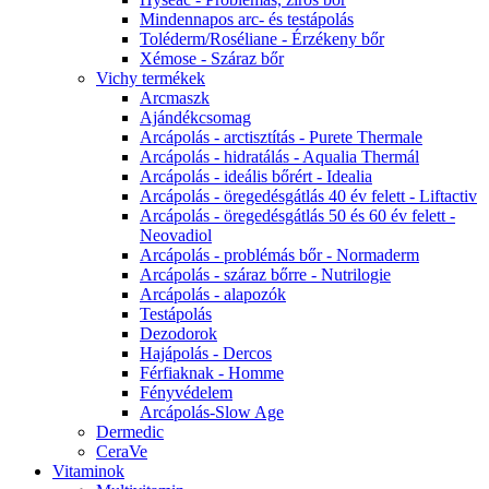
Mindennapos arc- és testápolás
Toléderm/Roséliane - Érzékeny bőr
Xémose - Száraz bőr
Vichy termékek
Arcmaszk
Ajándékcsomag
Arcápolás - arctisztítás - Purete Thermale
Arcápolás - hidratálás - Aqualia Thermál
Arcápolás - ideális bőrért - Idealia
Arcápolás - öregedésgátlás 40 év felett - Liftactiv
Arcápolás - öregedésgátlás 50 és 60 év felett -
Neovadiol
Arcápolás - problémás bőr - Normaderm
Arcápolás - száraz bőrre - Nutrilogie
Arcápolás - alapozók
Testápolás
Dezodorok
Hajápolás - Dercos
Férfiaknak - Homme
Fényvédelem
Arcápolás-Slow Age
Dermedic
CeraVe
Vitaminok