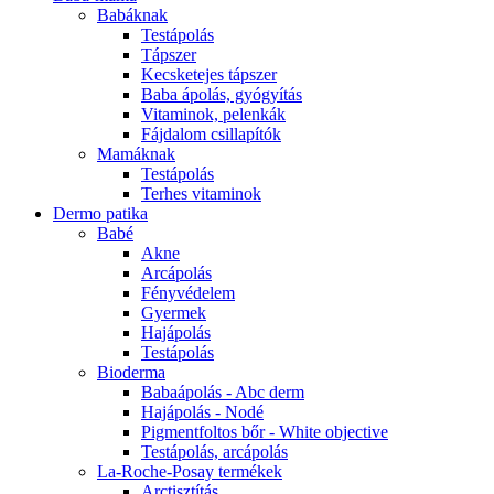
Babáknak
Testápolás
Tápszer
Kecsketejes tápszer
Baba ápolás, gyógyítás
Vitaminok, pelenkák
Fájdalom csillapítók
Mamáknak
Testápolás
Terhes vitaminok
Dermo patika
Babé
Akne
Arcápolás
Fényvédelem
Gyermek
Hajápolás
Testápolás
Bioderma
Babaápolás - Abc derm
Hajápolás - Nodé
Pigmentfoltos bőr - White objective
Testápolás, arcápolás
La-Roche-Posay termékek
Arctisztítás