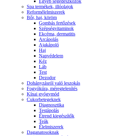
Egyéb segédeszközök
Spa termékek, illóolajok
Reformélelmiszerek
Bőr, haj, köröm
Gombás fertőzések
Szépségvitaminok
Ekcéma, dermatitis
Arcápolás
Ajakápoló
Haj
Napvédelem
Kéz
Láb
Test
Dezodor
Dohányzásról való leszokás
Fogyókúra, méregtelenítés
Kínai gyógymód
Cukorbetegeknek
Diagnosztika
Testápolás
É́trend kiegészítők
Teák
É́lelmiszerek
Daganatosoknak