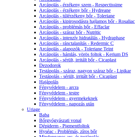
Arcápolás - érzékeny szem - Respectissime
Arcápolás - érzékeny bőr - Hydreane
Arcápolás - túlérzékeny bőr - Toleriane
Arcápolás - kipirosodásra hajlamos bőr - Rosaliac
Arcápolás - problémás bőr - Effaclar
Arcápolás - száraz bőr - Nutritic
Arcápolás - intenzív hidratálás - Hydraphase
Arcápolás - ránctalanítás - Redermic C
Arcápolás - alapozók - Toleriane Teint
Arcápolás - hámlás, vörös foltok - Kerium DS
Arcápolás - sérült, irritált bőr - Cicaplast
Dezodorok
Testápolás - száraz, nagyon száraz bőr - Lipikar
Testápolás - sérült, irritált bőr - Cicaplast
Hajápolás
Fényvédelem - arcra
Fényvédelem - testre
Fényvédelem - gyermekeknek
Fényvédelem - napozás után
Uriage
Baba
Bőrgyógyászati vonal
Dépiderm - Pigmentfoltok
Hyséac - Problémás, zíros bőr
Mindennapos arc- és testápolás