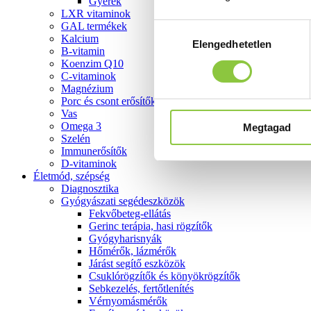
Gyerek
LXR vitaminok
GAL termékek
Hozzájárulás
Kalcium
Elengedhetetlen
kiválasztása
B-vitamin
Koenzim Q10
C-vitaminok
Magnézium
Porc és csont erősítők
Vas
Omega 3
Megtagad
Szelén
Immunerősítők
D-vitaminok
Életmód, szépség
Diagnosztika
Gyógyászati segédeszközök
Fekvőbeteg-ellátás
Gerinc terápia, hasi rögzítők
Gyógyharisnyák
Hőmérők, lázmérők
Járást segítő eszközök
Csuklórögzítők és könyökrögzítők
Sebkezelés, fertőtlenítés
Vérnyomásmérők