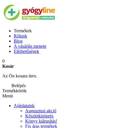
Termékek
Rólunk
Blog
A vásárlás menete
Elérhetőségek
0
Kosár
Az Ön kosara üres.
Belépés
Termékkörök
Menü
Ajánlataink
Augusztusi akció
Készletkisöprés
Könyv kiárusítás!
Fix áras termékek