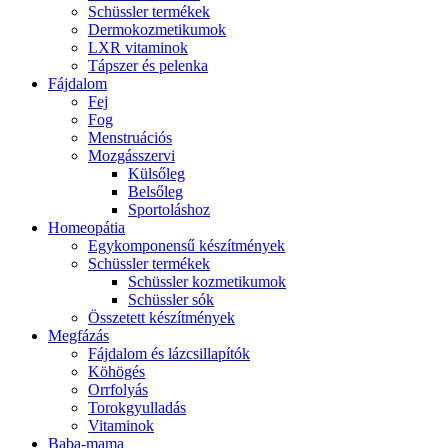
Schüssler termékek
Dermokozmetikumok
LXR vitaminok
Tápszer és pelenka
Fájdalom
Fej
Fog
Menstruációs
Mozgásszervi
Külsőleg
Belsőleg
Sportoláshoz
Homeopátia
Egykomponensű készítmények
Schüssler termékek
Schüssler kozmetikumok
Schüssler sók
Összetett készítmények
Megfázás
Fájdalom és lázcsillapítók
Köhögés
Orrfolyás
Torokgyulladás
Vitaminok
Baba-mama