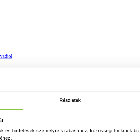
ovadiol
Részletek
ál
mak és hirdetések személyre szabásához, közösségi funkciók biz
séhez.