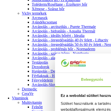
Toléderm/Roséliane - Érzékeny bőr
Xémose - Száraz bőr
Vichy termékek
Arcmaszk
Ajándékcsomag
Arcápolás - arctisztítás - Purete Thermale
Arcápolás - hidratálás - Aqualia Thermál
Arcápolás - ideális bőrért - Idealia
Arcápolás - öregedésgátlás 40 év felett - Liftactiv
Arcápolás - öregedésgátlás 50 és 60 év felett - Ne
Arcápolás - problémás bőr - Normaderm
Arcápolás - száraz bőrre - Nutrilogie
Arcápolás - alapozók
Testápolás
Dezodorok
Hajápolás - Dercos
Férfiaknak - Homme
Beleegyezés
Fényvédelem
Arcápolás-Slow Age
Dermedic
CeraVe
Ez a weboldal sütiket haszn
Vitaminok
Multivitamin
Sütiket használunk a tartal
Felnőtt
weboldalforgalmunk elemzé