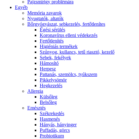
Pajzsmirigy problémára
Egyéb
Memória zavarok
Nyugtatók, altatók
Bőrgyógyászat, sebkezelés, fertőtlenítes
É́gési sérülés
Koronavírus elleni védekezés
Fertőtlenítés
Higiéniás termékek
Szúnyog, kullancs, tetű riasztó, kezelő
Sebek, fekélyek
Hámosító
Herpesz
Pattanás, szemölcs, tyúkszem
Pikkelysömör
Hegkezelés
Allergia
Külsőleg
Belsőleg
Emésztés
Székrekedés
Hasmenés
Hányás, hányinger
Puffadás, görcs
Probiotikum