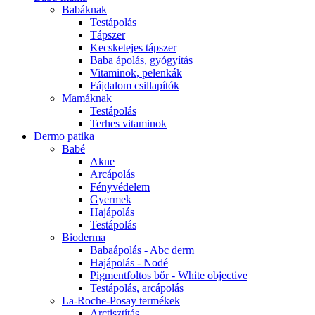
Babáknak
Testápolás
Tápszer
Kecsketejes tápszer
Baba ápolás, gyógyítás
Vitaminok, pelenkák
Fájdalom csillapítók
Mamáknak
Testápolás
Terhes vitaminok
Dermo patika
Babé
Akne
Arcápolás
Fényvédelem
Gyermek
Hajápolás
Testápolás
Bioderma
Babaápolás - Abc derm
Hajápolás - Nodé
Pigmentfoltos bőr - White objective
Testápolás, arcápolás
La-Roche-Posay termékek
Arctisztítás