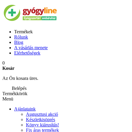
Termékek
Rólunk
Blog
A vásárlás menete
Elérhetőségek
0
Kosár
Az Ön kosara üres.
Belépés
Termékkörök
Menü
Ajánlataink
Augusztusi akció
Készletkisöprés
Könyv kiárusítás!
Fix áras termékek