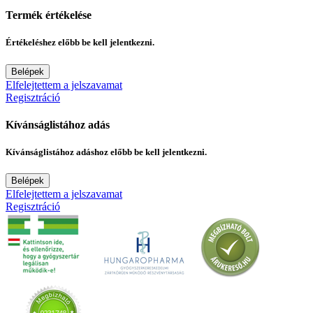
Termék értékelése
Értékeléshez előbb be kell jelentkezni.
Belépek
Elfelejtettem a jelszavamat
Regisztráció
Kívánságlistához adás
Kívánságlistához adáshoz előbb be kell jelentkezni.
Belépek
Elfelejtettem a jelszavamat
Regisztráció