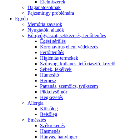
É́lelmiszerek
Daganatosoknak
Pajzsmirigy problémára
Egyéb
Memória zavarok
Nyugtatók, altatók
Bőrgyógyászat, sebkezelés, fertőtlenítes
É́gési sérülés
Koronavírus elleni védekezés
Fertőtlenítés
Higiéniás termékek
Szúnyog, kullancs, tetű riasztó, kezelő
Sebek, fekélyek
Hámosító
Herpesz
Pattanás, szemölcs, tyúkszem
Pikkelysömör
Hegkezelés
Allergia
Külsőleg
Belsőleg
Emésztés
Székrekedés
Hasmenés
Hányás, hányinger