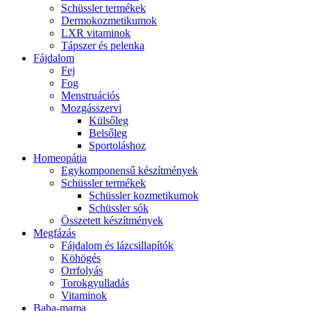
Schüssler termékek
Dermokozmetikumok
LXR vitaminok
Tápszer és pelenka
Fájdalom
Fej
Fog
Menstruációs
Mozgásszervi
Külsőleg
Belsőleg
Sportoláshoz
Homeopátia
Egykomponensű készítmények
Schüssler termékek
Schüssler kozmetikumok
Schüssler sók
Összetett készítmények
Megfázás
Fájdalom és lázcsillapítók
Köhögés
Orrfolyás
Torokgyulladás
Vitaminok
Baba-mama