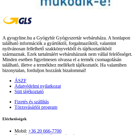
A gyogyline.hu a Gyógyhír Gyógyszertár webáruháza. A honlapon
található információk a gyártóktól, forgalmazóktól, valamint
nyilvánosan fellelhető szakkönyvekből és tájékoztatókból
származnak. Ezek tartalmáért webáruházunk nem vállal felelősséget.
Minden esetben figyelmesen olvassa el a termék csomagolásán
található, illetve a termékhez mellékelt tájékoztatót. Ha valamiben
bizonytalan, forduljon hozzánk bizalommal!
ÁSZF
Adatvédelmi nyilatkozat
Süti tájékoztató
Fizetés és szállítás
Törzsvásárlói program
Elérhetőségek
Mobil:
+36 20 666-7700