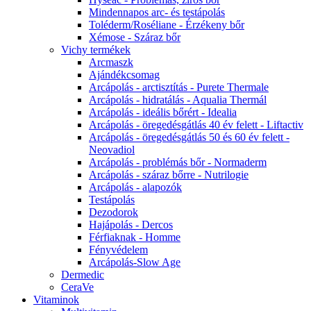
Mindennapos arc- és testápolás
Toléderm/Roséliane - Érzékeny bőr
Xémose - Száraz bőr
Vichy termékek
Arcmaszk
Ajándékcsomag
Arcápolás - arctisztítás - Purete Thermale
Arcápolás - hidratálás - Aqualia Thermál
Arcápolás - ideális bőrért - Idealia
Arcápolás - öregedésgátlás 40 év felett - Liftactiv
Arcápolás - öregedésgátlás 50 és 60 év felett -
Neovadiol
Arcápolás - problémás bőr - Normaderm
Arcápolás - száraz bőrre - Nutrilogie
Arcápolás - alapozók
Testápolás
Dezodorok
Hajápolás - Dercos
Férfiaknak - Homme
Fényvédelem
Arcápolás-Slow Age
Dermedic
CeraVe
Vitaminok