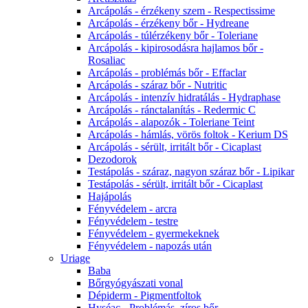
Arcápolás - érzékeny szem - Respectissime
Arcápolás - érzékeny bőr - Hydreane
Arcápolás - túlérzékeny bőr - Toleriane
Arcápolás - kipirosodásra hajlamos bőr -
Rosaliac
Arcápolás - problémás bőr - Effaclar
Arcápolás - száraz bőr - Nutritic
Arcápolás - intenzív hidratálás - Hydraphase
Arcápolás - ránctalanítás - Redermic C
Arcápolás - alapozók - Toleriane Teint
Arcápolás - hámlás, vörös foltok - Kerium DS
Arcápolás - sérült, irritált bőr - Cicaplast
Dezodorok
Testápolás - száraz, nagyon száraz bőr - Lipikar
Testápolás - sérült, irritált bőr - Cicaplast
Hajápolás
Fényvédelem - arcra
Fényvédelem - testre
Fényvédelem - gyermekeknek
Fényvédelem - napozás után
Uriage
Baba
Bőrgyógyászati vonal
Dépiderm - Pigmentfoltok
Hyséac - Problémás, zíros bőr