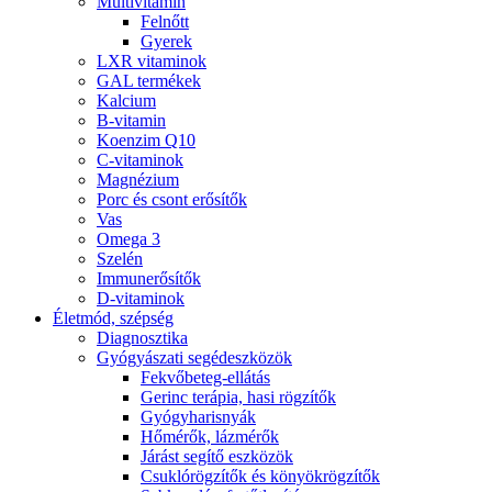
Multivitamin
Felnőtt
Gyerek
LXR vitaminok
GAL termékek
Kalcium
B-vitamin
Koenzim Q10
C-vitaminok
Magnézium
Porc és csont erősítők
Vas
Omega 3
Szelén
Immunerősítők
D-vitaminok
Életmód, szépség
Diagnosztika
Gyógyászati segédeszközök
Fekvőbeteg-ellátás
Gerinc terápia, hasi rögzítők
Gyógyharisnyák
Hőmérők, lázmérők
Járást segítő eszközök
Csuklórögzítők és könyökrögzítők