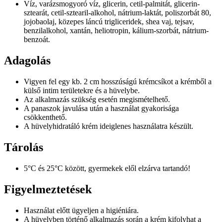
Víz, varázsmogyoró víz, glicerin, cetil-palmitát, glicerin-
sztearát, cetil-sztearil-alkohol, nátrium-laktát, poliszorbát 80,
jojobaolaj, közepes láncú trigliceridek, shea vaj, tejsav,
benzilalkohol, xantán, heliotropin, kálium-szorbát, nátrium-
benzoát.
Adagolás
Vigyen fel egy kb. 2 cm hosszúságú krémcsíkot a krémből a
külső intim területekre és a hüvelybe.
Az alkalmazás szükség esetén megismételhető.
A panaszok javulása után a használat gyakorisága
csökkenthető.
A hüvelyhidratáló krém ideiglenes használatra készült.
Tárolás
5°C és 25°C között, gyermekek elől elzárva tartandó!
Figyelmeztetések
Használat előtt ügyeljen a higiéniára.
A hüvelyben történő alkalmazás során a krém kifolyhat a