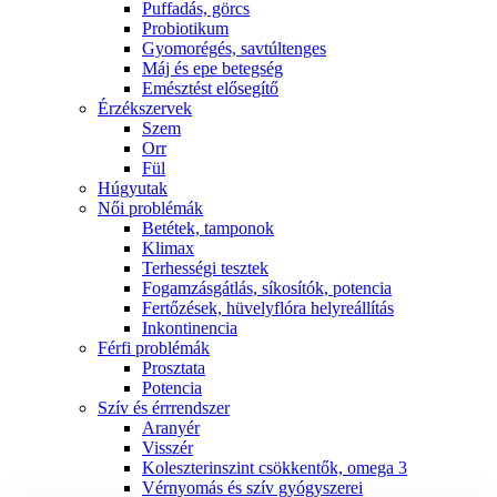
Puffadás, görcs
Probiotikum
Gyomorégés, savtúltenges
Máj és epe betegség
Emésztést elősegítő
Érzékszervek
Szem
Orr
Fül
Húgyutak
Női problémák
Betétek, tamponok
Klimax
Terhességi tesztek
Fogamzásgátlás, síkosítók, potencia
Fertőzések, hüvelyflóra helyreállítás
Inkontinencia
Férfi problémák
Prosztata
Potencia
Szív és érrrendszer
Aranyér
Visszér
Koleszterinszint csökkentők, omega 3
Vérnyomás és szív gyógyszerei