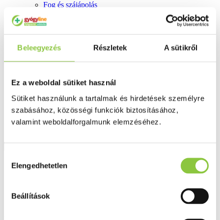
Fog és szájápolás
Í́nygyulladás
Fogkrém
Szájvíz
Fogkefe
Beleegyezés
Részletek
A sütikről
Fogselyem
Műfogsor ápolás
Fogfehérítés
Fogköztisztító
Ez a weboldal sütiket használ
Teák
É́lvezeti
Sütiket használunk a tartalmak és hirdetések személyre
Gyógyteák
szabásához, közösségi funkciók biztosításához,
Könyvek
Egészség ajándékba
valamint weboldalforgalmunk elemzéséhez.
Tápszer
Hozzájárulás
Ajánlataink
Elengedhetetlen
kiválasztása
Főoldal
Fertőzések, hüvelyflóra helyreállítás
Beállítások
DuoFemin hüvelyhidratáló krém, 50 ml