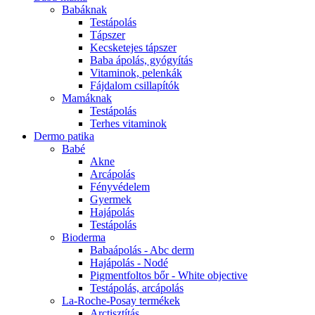
Babáknak
Testápolás
Tápszer
Kecsketejes tápszer
Baba ápolás, gyógyítás
Vitaminok, pelenkák
Fájdalom csillapítók
Mamáknak
Testápolás
Terhes vitaminok
Dermo patika
Babé
Akne
Arcápolás
Fényvédelem
Gyermek
Hajápolás
Testápolás
Bioderma
Babaápolás - Abc derm
Hajápolás - Nodé
Pigmentfoltos bőr - White objective
Testápolás, arcápolás
La-Roche-Posay termékek
Arctisztítás