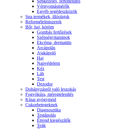
Sebkezelés, fertőtlenítés
Vérnyomásmérők
Egyéb segédeszközök
Spa termékek, illóolajok
Reformélelmiszerek
Bőr, haj, köröm
Gombás fertőzések
Szépségvitaminok
Ekcéma, dermatitis
Arcápolás
Ajakápoló
Haj
Napvédelem
Kéz
Láb
Test
Dezodor
Dohányzásról való leszokás
Fogyókúra, méregtelenítés
Kínai gyógymód
Cukorbetegeknek
Diagnosztika
Testápolás
É́trend kiegészítők
Teák