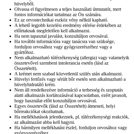
hüvelyből.
Olvassa el figyelmesen a teljes használati útmutatót, mert
fontos információkat tartalmaz az Ön számára.
Ez az orvostechnikai eszköz vény nélkül kapható.
A lehető legjobb kezelési eredmény elérése érdekében az
előírtaknak megfelelően kell alkalmazni.
Ha nem tapasztal javulást, konzultáljon orvosával.
Ha további információra vagy tanácsra van szüksége,
forduljon orvosához vagy gyógyszerészéhez vagy a
gyártóhoz.
Nem alkalmazható túlérzékenység (allergia) vagy valamelyik
összetevővel szembeni intolerancia esetén (lásd az
Összetételt).
A krémet nem szabad közvetlenül szülés után alkalmazni.
Hüvelyi fertőzés vagy sérült bőr esetén sem alkalmazható a
hüvelyhidratáló krém.
Nem áll rendelkezésre információ a terhesség és szoptatás
alatti alkalmazás korlátozásával kapcsolatban, ezért javasolt,
hogy használat előtt konzultáljon orvosával.
Egyes összetevők (lásd az Összetételt) átmeneti, helyi
bőrreakciókat okozhatnak.
Ha mellékhatások jelentkeznek, pl. túlérzékenységi reakciók,
az alkalmazást abba kell hagyni.
Ha bármilyen mellékhatást észlel, forduljon orvosához vagy
gyógyszerészéhez.