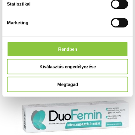
DuoFemin hüvelyhidratáló
Statisztikai
krém, 50 ml
Marketing
Az Egészségpénztári számlára elszámolható
Rendben
Kiválasztás engedélyezése
Megtagad