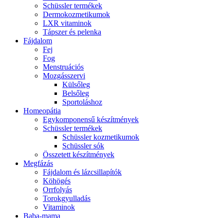
Schüssler termékek
Dermokozmetikumok
LXR vitaminok
Tápszer és pelenka
Fájdalom
Fej
Fog
Menstruációs
Mozgásszervi
Külsőleg
Belsőleg
Sportoláshoz
Homeopátia
Egykomponensű készítmények
Schüssler termékek
Schüssler kozmetikumok
Schüssler sók
Összetett készítmények
Megfázás
Fájdalom és lázcsillapítók
Köhögés
Orrfolyás
Torokgyulladás
Vitaminok
Baba-mama