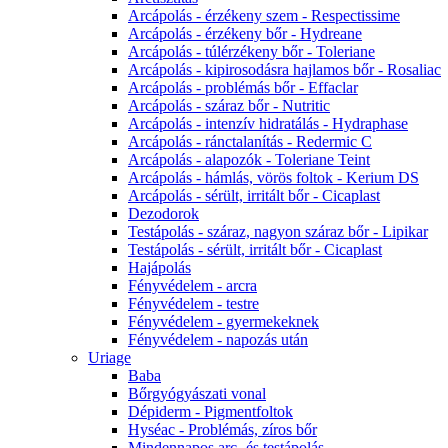
Arcápolás - érzékeny szem - Respectissime
Arcápolás - érzékeny bőr - Hydreane
Arcápolás - túlérzékeny bőr - Toleriane
Arcápolás - kipirosodásra hajlamos bőr - Rosaliac
Arcápolás - problémás bőr - Effaclar
Arcápolás - száraz bőr - Nutritic
Arcápolás - intenzív hidratálás - Hydraphase
Arcápolás - ránctalanítás - Redermic C
Arcápolás - alapozók - Toleriane Teint
Arcápolás - hámlás, vörös foltok - Kerium DS
Arcápolás - sérült, irritált bőr - Cicaplast
Dezodorok
Testápolás - száraz, nagyon száraz bőr - Lipikar
Testápolás - sérült, irritált bőr - Cicaplast
Hajápolás
Fényvédelem - arcra
Fényvédelem - testre
Fényvédelem - gyermekeknek
Fényvédelem - napozás után
Uriage
Baba
Bőrgyógyászati vonal
Dépiderm - Pigmentfoltok
Hyséac - Problémás, zíros bőr
Mindennapos arc- és testápolás