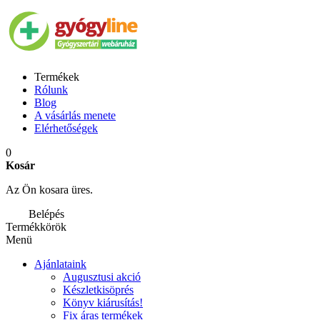
Termékek
Rólunk
Blog
A vásárlás menete
Elérhetőségek
0
Kosár
Az Ön kosara üres.
Belépés
Termékkörök
Menü
Ajánlataink
Augusztusi akció
Készletkisöprés
Könyv kiárusítás!
Fix áras termékek