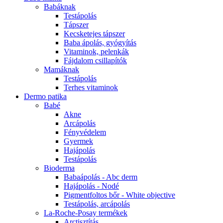
Babáknak
Testápolás
Tápszer
Kecsketejes tápszer
Baba ápolás, gyógyítás
Vitaminok, pelenkák
Fájdalom csillapítók
Mamáknak
Testápolás
Terhes vitaminok
Dermo patika
Babé
Akne
Arcápolás
Fényvédelem
Gyermek
Hajápolás
Testápolás
Bioderma
Babaápolás - Abc derm
Hajápolás - Nodé
Pigmentfoltos bőr - White objective
Testápolás, arcápolás
La-Roche-Posay termékek
Arctisztítás