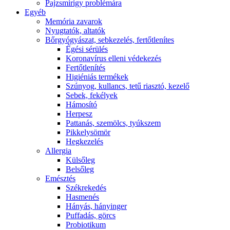
Pajzsmirigy problémára
Egyéb
Memória zavarok
Nyugtatók, altatók
Bőrgyógyászat, sebkezelés, fertőtlenítes
É́gési sérülés
Koronavírus elleni védekezés
Fertőtlenítés
Higiéniás termékek
Szúnyog, kullancs, tetű riasztó, kezelő
Sebek, fekélyek
Hámosító
Herpesz
Pattanás, szemölcs, tyúkszem
Pikkelysömör
Hegkezelés
Allergia
Külsőleg
Belsőleg
Emésztés
Székrekedés
Hasmenés
Hányás, hányinger
Puffadás, görcs
Probiotikum