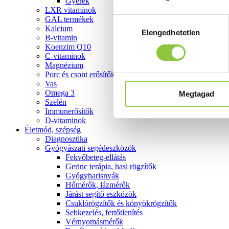
Gyerek
LXR vitaminok
GAL termékek
Hozzájárulás
Kalcium
Elengedhetetlen
kiválasztása
B-vitamin
Koenzim Q10
C-vitaminok
Magnézium
Porc és csont erősítők
Vas
Omega 3
Megtagad
Szelén
Immunerősítők
D-vitaminok
Életmód, szépség
Diagnosztika
Gyógyászati segédeszközök
Fekvőbeteg-ellátás
Gerinc terápia, hasi rögzítők
Gyógyharisnyák
Hőmérők, lázmérők
Járást segítő eszközök
Csuklórögzítők és könyökrögzítők
Sebkezelés, fertőtlenítés
Vérnyomásmérők