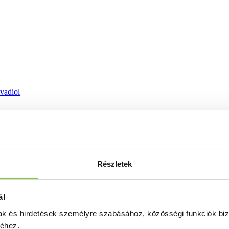
ovadiol
Részletek
ál
mak és hirdetések személyre szabásához, közösségi funkciók biz
séhez.