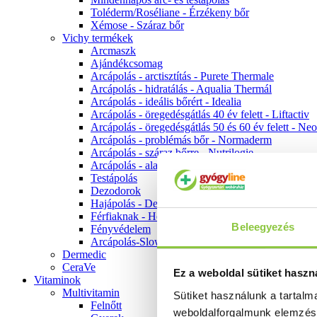
Toléderm/Roséliane - Érzékeny bőr
Xémose - Száraz bőr
Vichy termékek
Arcmaszk
Ajándékcsomag
Arcápolás - arctisztítás - Purete Thermale
Arcápolás - hidratálás - Aqualia Thermál
Arcápolás - ideális bőrért - Idealia
Arcápolás - öregedésgátlás 40 év felett - Liftactiv
Arcápolás - öregedésgátlás 50 és 60 év felett - Ne
Arcápolás - problémás bőr - Normaderm
Arcápolás - száraz bőrre - Nutrilogie
Arcápolás - alapozók
Testápolás
Dezodorok
Hajápolás - Dercos
Férfiaknak - Homme
Beleegyezés
Fényvédelem
Arcápolás-Slow Age
Dermedic
CeraVe
Ez a weboldal sütiket haszn
Vitaminok
Multivitamin
Sütiket használunk a tartal
Felnőtt
weboldalforgalmunk elemzé