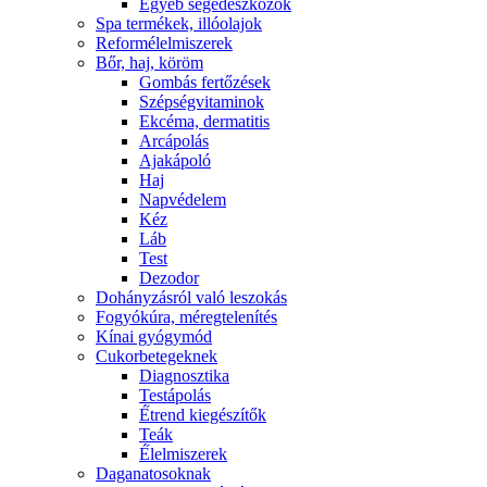
Egyéb segédeszközök
Spa termékek, illóolajok
Reformélelmiszerek
Bőr, haj, köröm
Gombás fertőzések
Szépségvitaminok
Ekcéma, dermatitis
Arcápolás
Ajakápoló
Haj
Napvédelem
Kéz
Láb
Test
Dezodor
Dohányzásról való leszokás
Fogyókúra, méregtelenítés
Kínai gyógymód
Cukorbetegeknek
Diagnosztika
Testápolás
É́trend kiegészítők
Teák
É́lelmiszerek
Daganatosoknak