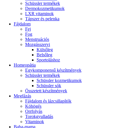
Schüssler termékek
Dermokozmetikumok
LXR vitaminok
Tápszer és pelenka
Fájdalom
Fej
Fog
Menstruációs
Mozgásszervi
Külsőleg
Belsőleg
Sportoláshoz
Homeopátia
Egykomponensű készítmények
Schüssler termékek
Schüssler kozmetikumok
Schüssler sók
Összetett készítmények
Megfázás
Fájdalom és lázcsillapítók
Köhögés
Orrfolyás
Torokgyulladás
Vitaminok
Baba-mama