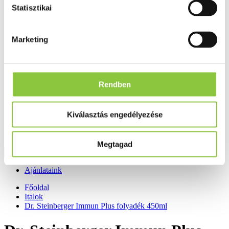
Fog és szájápolás
Statisztikai
Í́nygyulladás
Fogkrém
Szájvíz
Marketing
Fogkefe
Fogselyem
Műfogsor ápolás
Fogfehérítés
Fogköztisztító
Rendben
Teák
É́lvezeti
Gyógyteák
Kiválasztás engedélyezése
Könyvek
Egészség ajándékba
Tápszer
Megtagad
Ajánlataink
Főoldal
Italok
Dr. Steinberger Immun Plus folyadék 450ml