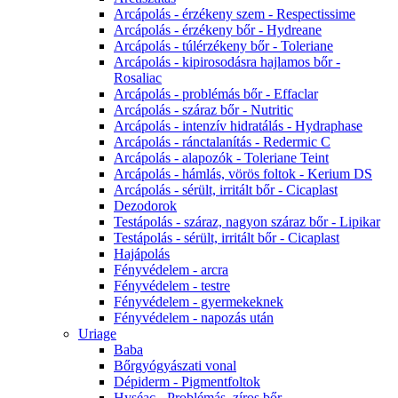
Arcápolás - érzékeny szem - Respectissime
Arcápolás - érzékeny bőr - Hydreane
Arcápolás - túlérzékeny bőr - Toleriane
Arcápolás - kipirosodásra hajlamos bőr -
Rosaliac
Arcápolás - problémás bőr - Effaclar
Arcápolás - száraz bőr - Nutritic
Arcápolás - intenzív hidratálás - Hydraphase
Arcápolás - ránctalanítás - Redermic C
Arcápolás - alapozók - Toleriane Teint
Arcápolás - hámlás, vörös foltok - Kerium DS
Arcápolás - sérült, irritált bőr - Cicaplast
Dezodorok
Testápolás - száraz, nagyon száraz bőr - Lipikar
Testápolás - sérült, irritált bőr - Cicaplast
Hajápolás
Fényvédelem - arcra
Fényvédelem - testre
Fényvédelem - gyermekeknek
Fényvédelem - napozás után
Uriage
Baba
Bőrgyógyászati vonal
Dépiderm - Pigmentfoltok
Hyséac - Problémás, zíros bőr