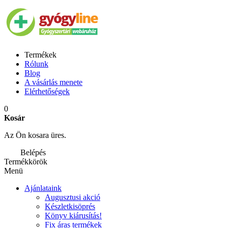
Termékek
Rólunk
Blog
A vásárlás menete
Elérhetőségek
0
Kosár
Az Ön kosara üres.
Belépés
Termékkörök
Menü
Ajánlataink
Augusztusi akció
Készletkisöprés
Könyv kiárusítás!
Fix áras termékek