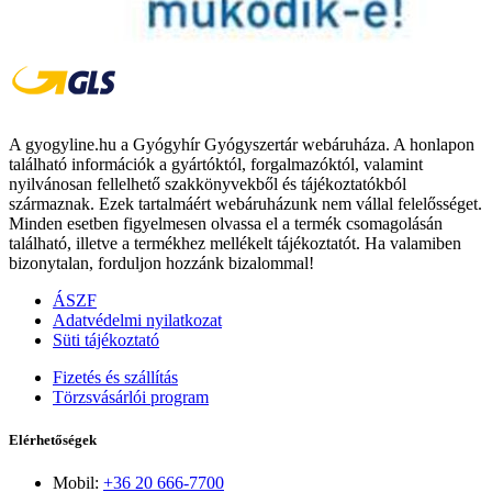
A gyogyline.hu a Gyógyhír Gyógyszertár webáruháza. A honlapon
található információk a gyártóktól, forgalmazóktól, valamint
nyilvánosan fellelhető szakkönyvekből és tájékoztatókból
származnak. Ezek tartalmáért webáruházunk nem vállal felelősséget.
Minden esetben figyelmesen olvassa el a termék csomagolásán
található, illetve a termékhez mellékelt tájékoztatót. Ha valamiben
bizonytalan, forduljon hozzánk bizalommal!
ÁSZF
Adatvédelmi nyilatkozat
Süti tájékoztató
Fizetés és szállítás
Törzsvásárlói program
Elérhetőségek
Mobil:
+36 20 666-7700