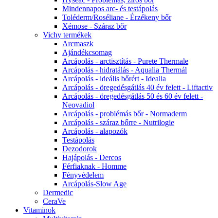
Mindennapos arc- és testápolás
Toléderm/Roséliane - Érzékeny bőr
Xémose - Száraz bőr
Vichy termékek
Arcmaszk
Ajándékcsomag
Arcápolás - arctisztítás - Purete Thermale
Arcápolás - hidratálás - Aqualia Thermál
Arcápolás - ideális bőrért - Idealia
Arcápolás - öregedésgátlás 40 év felett - Liftactiv
Arcápolás - öregedésgátlás 50 és 60 év felett -
Neovadiol
Arcápolás - problémás bőr - Normaderm
Arcápolás - száraz bőrre - Nutrilogie
Arcápolás - alapozók
Testápolás
Dezodorok
Hajápolás - Dercos
Férfiaknak - Homme
Fényvédelem
Arcápolás-Slow Age
Dermedic
CeraVe
Vitaminok