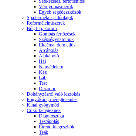
Sebkezelés, fertőtlenítés
Vérnyomásmérők
Egyéb segédeszközök
Spa termékek, illóolajok
Reformélelmiszerek
Bőr, haj, köröm
Gombás fertőzések
Szépségvitaminok
Ekcéma, dermatitis
Arcápolás
Ajakápoló
Haj
Napvédelem
Kéz
Láb
Test
Dezodor
Dohányzásról való leszokás
Fogyókúra, méregtelenítés
Kínai gyógymód
Cukorbetegeknek
Diagnosztika
Testápolás
É́trend kiegészítők
Teák