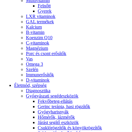
Multivitamin
Felnőtt
Gyerek
LXR vitaminok
GAL termékek
Kalcium
B-vitamin
Koenzim Q10
C-vitaminok
Magnézium
Porc és csont erősítők
Vas
Omega 3
Szelén
Immunerősítők
D-vitaminok
Életmód, szépség
Diagnosztika
Gyógyászati segédeszközök
Fekvőbeteg-ellátás
Gerinc terápia, hasi rögzítők
Gyógyharisnyák
Hőmérők, lázmérők
Járást segítő eszközök
Csuklórögzítők és könyökrögzítők