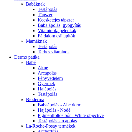
Babáknak
Testápolás
Tápszer
Kecsketejes tápszer
Baba ápolás, gyógyítás
Vitaminok, pelenkák
Fájdalom csillapítók
Mamáknak
Testápolás
Terhes vitaminok
Dermo patika
Babé
Akne
Arcápolás
Fényvédelem
Gyermek
Hajápolás
Testápolás
Bioderma
Babaápolás - Abc derm
Hajápolás - Nodé
Pigmentfoltos bőr - White objective
Testápolás, arcápolás
La-Roche-Posay termékek
Arctisztítás