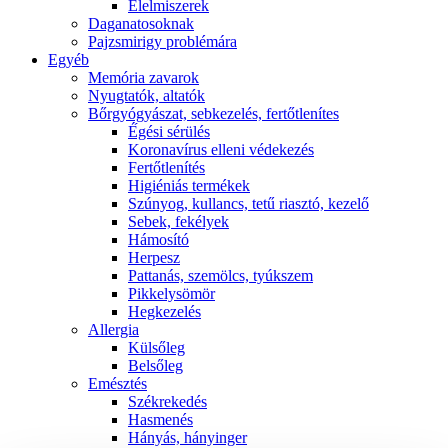
É́lelmiszerek
Daganatosoknak
Pajzsmirigy problémára
Egyéb
Memória zavarok
Nyugtatók, altatók
Bőrgyógyászat, sebkezelés, fertőtlenítes
É́gési sérülés
Koronavírus elleni védekezés
Fertőtlenítés
Higiéniás termékek
Szúnyog, kullancs, tetű riasztó, kezelő
Sebek, fekélyek
Hámosító
Herpesz
Pattanás, szemölcs, tyúkszem
Pikkelysömör
Hegkezelés
Allergia
Külsőleg
Belsőleg
Emésztés
Székrekedés
Hasmenés
Hányás, hányinger