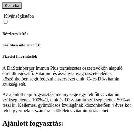
Kosárba
Kívánságlistába
Részletes leírás
Szállítási információk
Fizetési információk
A Dr.Steinberger Immun Plus természetes összetevőkön alapuló
étrendkiegészítő. Vitamin- és ásványianyag összetételének
köszönhetően segít fedezni a szervezet cink, C- és D3-vitamin
szükségletét.
Az ajánlott napi fogyasztási mennyisége egy felnőtt C-vitamin
szükségletének 100%-át, cink és D3-vitamin szükségletének 50%-át
teszi ki. Kellemes, gyümölcsös ízvilágának köszönhetően 4 éves kor
felett gyermekek számára is tökéletes vitaminforrás lehet.
Ajánlott fogyasztás: