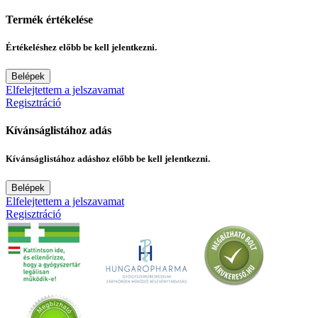
Termék értékelése
Értékeléshez előbb be kell jelentkezni.
Belépek
Elfelejtettem a jelszavamat
Regisztráció
Kívánságlistához adás
Kívánságlistához adáshoz előbb be kell jelentkezni.
Belépek
Elfelejtettem a jelszavamat
Regisztráció