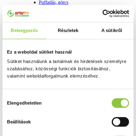
Puffadás, görcs
Probiotikum
Gyomorégés, savtúltenges
Máj és epe betegség
Emésztést elősegítő
Érzékszervek
Beleegyezés
Részletek
A sütikről
Szem
Orr
Fül
Húgyutak
Ez a weboldal sütiket használ
Női problémák
Sütiket használunk a tartalmak és hirdetések személyre
Betétek, tamponok
Klimax
szabásához, közösségi funkciók biztosításához,
Terhességi tesztek
valamint weboldalforgalmunk elemzéséhez.
Fogamzásgátlás, síkosítók, potencia
Fertőzések, hüvelyflóra helyreállítás
Inkontinencia
Férfi problémák
Hozzájárulás
Prosztata
Elengedhetetlen
kiválasztása
Potencia
Szív és érrrendszer
Aranyér
Beállítások
Visszér
Koleszterinszint csökkentők, omega 3
Vérnyomás és szív gyógyszerei