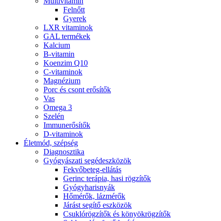
Multivitamin
Felnőtt
Gyerek
LXR vitaminok
GAL termékek
Kalcium
B-vitamin
Koenzim Q10
C-vitaminok
Magnézium
Porc és csont erősítők
Vas
Omega 3
Szelén
Immunerősítők
D-vitaminok
Életmód, szépség
Diagnosztika
Gyógyászati segédeszközök
Fekvőbeteg-ellátás
Gerinc terápia, hasi rögzítők
Gyógyharisnyák
Hőmérők, lázmérők
Járást segítő eszközök
Csuklórögzítők és könyökrögzítők