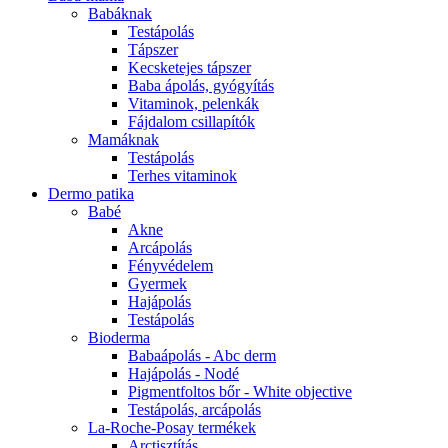
Babáknak
Testápolás
Tápszer
Kecsketejes tápszer
Baba ápolás, gyógyítás
Vitaminok, pelenkák
Fájdalom csillapítók
Mamáknak
Testápolás
Terhes vitaminok
Dermo patika
Babé
Akne
Arcápolás
Fényvédelem
Gyermek
Hajápolás
Testápolás
Bioderma
Babaápolás - Abc derm
Hajápolás - Nodé
Pigmentfoltos bőr - White objective
Testápolás, arcápolás
La-Roche-Posay termékek
Arctisztítás