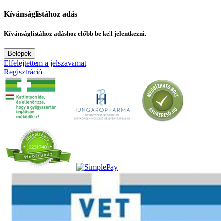
Kívánságlistához adás
Kívánságlistához adáshoz előbb be kell jelentkezni.
Belépek
Elfelejtettem a jelszavamat
Regisztráció