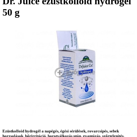
Dr. Juice ezüstkolloid hydrogél
50 g
Ezüstkolloid hydrogél a napégés, égési sérülések, rovarcsípés, sebek
horzsolások, bőrirritáció, borotválkozás után, gyantázás, szőrtelenítés,