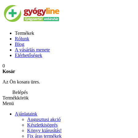
Termékek
Rólunk
Blog
A vásárlás menete
Elérhetőségek
0
Kosár
Az Ön kosara üres.
Belépés
Termékkörök
Menü
Ajánlataink
Augusztusi akció
Készletkisöprés
Könyv kiárusítás!
Fix áras termékek