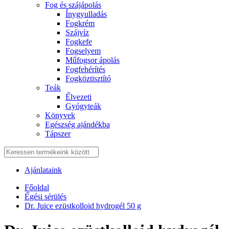
Fog és szájápolás
Í́nygyulladás
Fogkrém
Szájvíz
Fogkefe
Fogselyem
Műfogsor ápolás
Fogfehérítés
Fogköztisztító
Teák
É́lvezeti
Gyógyteák
Könyvek
Egészség ajándékba
Tápszer
Ajánlataink
Főoldal
É́gési sérülés
Dr. Juice ezüstkolloid hydrogél 50 g