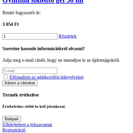
Gyntima síkosító gél 50 ml
Bruttó fogyasztói ár:
3 054 Ft
Részletek
Szeretne hasonló információkról olvasni?
Adja meg e-mail címét, hogy ne maradjon le az újdonságokról.
Elfogadom az adatkezelési irányelveket
Kérem a cikkeket
Termék értékelése
Értékeléshez előbb be kell jelentkezni.
Belépek
Elfelejtettem a jelszavamat
Regisztráció