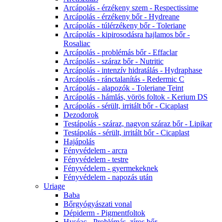
Arcápolás - érzékeny szem - Respectissime
Arcápolás - érzékeny bőr - Hydreane
Arcápolás - túlérzékeny bőr - Toleriane
Arcápolás - kipirosodásra hajlamos bőr -
Rosaliac
Arcápolás - problémás bőr - Effaclar
Arcápolás - száraz bőr - Nutritic
Arcápolás - intenzív hidratálás - Hydraphase
Arcápolás - ránctalanítás - Redermic C
Arcápolás - alapozók - Toleriane Teint
Arcápolás - hámlás, vörös foltok - Kerium DS
Arcápolás - sérült, irritált bőr - Cicaplast
Dezodorok
Testápolás - száraz, nagyon száraz bőr - Lipikar
Testápolás - sérült, irritált bőr - Cicaplast
Hajápolás
Fényvédelem - arcra
Fényvédelem - testre
Fényvédelem - gyermekeknek
Fényvédelem - napozás után
Uriage
Baba
Bőrgyógyászati vonal
Dépiderm - Pigmentfoltok
Hyséac - Problémás, zíros bőr