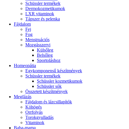
Schüssler termékek
Dermokozmetikumok
LXR vitaminok
Tápszer és pelenka
Fájdalom
Fej
Fog
Menstruációs
Mozgásszervi
Külsőleg
Belsőleg
Sportoláshoz
Homeopátia
Egykomponensű készítmények
Schüssler termékek
Schüssler kozmetikumok
Schüssler sók
Összetett készítmények
Megfázás
Fájdalom és lázcsillapítók
Köhögés
Orrfolyás
Torokgyulladás
Vitaminok
Baba-mama