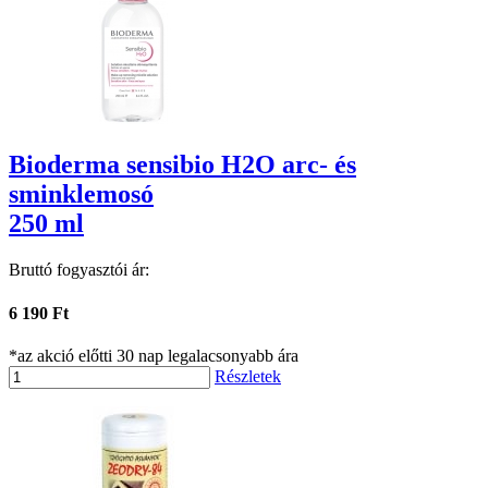
Bioderma sensibio H2O arc- és
sminklemosó
250 ml
Bruttó fogyasztói ár:
6 190 Ft
*az akció előtti 30 nap legalacsonyabb ára
Részletek