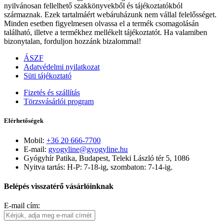
nyilvánosan fellelhető szakkönyvekből és tájékoztatókból
származnak. Ezek tartalmáért webáruházunk nem vállal felelősséget.
Minden esetben figyelmesen olvassa el a termék csomagolásán
található, illetve a termékhez mellékelt tájékoztatót. Ha valamiben
bizonytalan, forduljon hozzánk bizalommal!
ÁSZF
Adatvédelmi nyilatkozat
Süti tájékoztató
Fizetés és szállítás
Törzsvásárlói program
Elérhetőségek
Mobil:
+36 20 666-7700
E-mail:
gyogyline@gyogyline.hu
Gyógyhír Patika, Budapest, Teleki László tér 5, 1086
Nyitva tartás: H-P: 7-18-ig, szombaton: 7-14-ig.
Belépés visszatérő vásárlóinknak
E-mail cím: