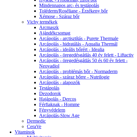
Mindennapos arc- és testápolás
Toléderm/Roséliane - Érzékeny bőr
Xémose - Száraz bőr
Vichy termékek
Arcmaszk
Ajándékcsomag
Arcápolás - arctisztítás - Purete Thermale
Arcápolás - hidratálás - Aqualia Thermál
Arcápolás - ideális bőrért - Idealia
Arcápolás - öregedésgátlás 40 év felett - Liftactiv
Arcápolás - öregedésgátlás 50 és 60 év felett -
Neovadiol
Arcápolás - problémás bőr - Normaderm
Arcápolás - száraz bőrre - Nutrilogie
Arcápolás - alapozók
Testápolás
Dezodorok
Hajápolás - Dercos
Férfiaknak - Homme
Fényvédelem
Arcápolás-Slow Age
Dermedic
CeraVe
Vitaminok