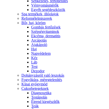
Sebkezelés, fertőtlenítés
Vérnyomásmérők
Egyéb segédeszközök
Spa termékek, illóolajok
Reformélelmiszerek
Bőr, haj, köröm
Gombás fertőzések
Szépségvitaminok
Ekcéma, dermatitis
Arcápolás
Ajakápoló
Haj
Napvédelem
Kéz
Láb
Test
Dezodor
Dohányzásról való leszokás
Fogyókúra, méregtelenítés
Kínai gyógymód
Cukorbetegeknek
Diagnosztika
Testápolás
É́trend kiegészítők
Teák