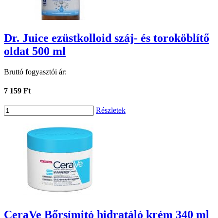
Dr. Juice ezüstkolloid száj- és toroköblítő
oldat 500 ml
Bruttó fogyasztói ár:
7 159 Ft
Részletek
CeraVe Bőrsímitó hidratáló krém 340 ml