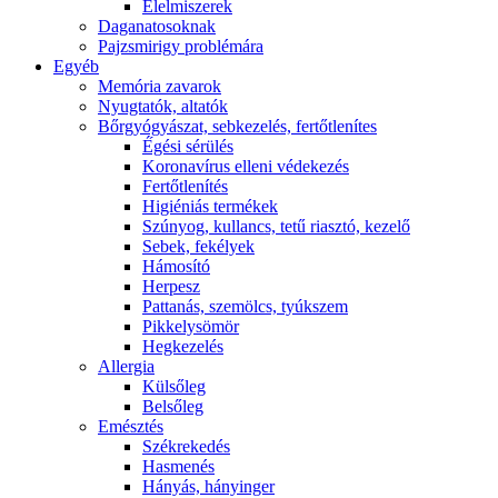
É́lelmiszerek
Daganatosoknak
Pajzsmirigy problémára
Egyéb
Memória zavarok
Nyugtatók, altatók
Bőrgyógyászat, sebkezelés, fertőtlenítes
É́gési sérülés
Koronavírus elleni védekezés
Fertőtlenítés
Higiéniás termékek
Szúnyog, kullancs, tetű riasztó, kezelő
Sebek, fekélyek
Hámosító
Herpesz
Pattanás, szemölcs, tyúkszem
Pikkelysömör
Hegkezelés
Allergia
Külsőleg
Belsőleg
Emésztés
Székrekedés
Hasmenés
Hányás, hányinger