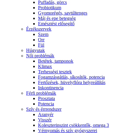
Puffadás, görcs
Probiotikum
Gyomorégés, savtúltenges
Máj és epe betegség
Emésztést elősegítő
Érzékszervek
Szem
Orr
Fül
Húgyutak
Női problémák
Betétek, tamponok
Klimax
Terhességi tesztek
Fogamzásgátlás, síkosítók, potencia
Fertőzések, hüvelyflóra helyreállítás
Inkontinencia
Férfi problémák
Prosztata
Potencia
Szív és érrrendszer
Aranyér
Visszér
Koleszterinszint csökkentők, omega 3
Vérnyomás és szív gyógyszerei