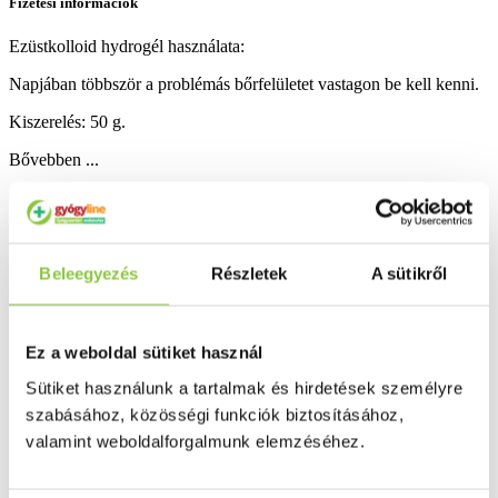
Fizetési információk
Ezüstkolloid hydrogél használata:
Napjában többször a problémás bőrfelületet vastagon be kell kenni.
Kiszerelés: 50 g.
Bővebben ...
Ingyenes szállítás 18 000 Ft felett
Minőségellenőrzött termékek
Valós gyógyszertári háttér
Beleegyezés
Részletek
A sütikről
Folyamatos akciók
Ez a weboldal sütiket használ
Ezek is érdekelhetik Önt
Sütiket használunk a tartalmak és hirdetések személyre
szabásához, közösségi funkciók biztosításához,
valamint weboldalforgalmunk elemzéséhez.