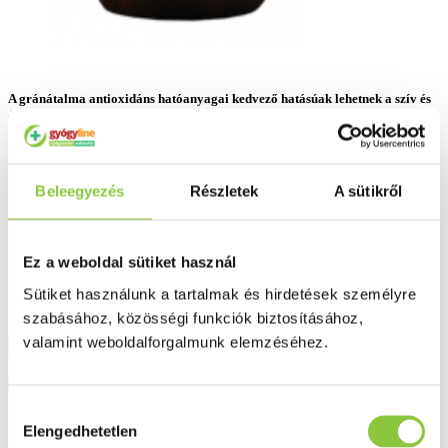
A gránátalma antioxidáns hatóanyagai kedvező hatásúak lehetnek a szív és
érrendszer, valamint az erek egészségére.
Gyártó:
Dr. Herz
Beleegyezés
Részletek
A sütikről
Rendelhető
(Szállítási, átvételi idő: legfeljebb 3
Hasonló termékeket keresek
nap)
Ez a weboldal sütiket használ
5 554 Ft
Sütiket használunk a tartalmak és hirdetések személyre
93 Ft/db
szabásához, közösségi funkciók biztosításához,
valamint weboldalforgalmunk elemzéséhez.
Kosárba
Hozzájárulás
Kívánságlistába
Elengedhetetlen
kiválasztása