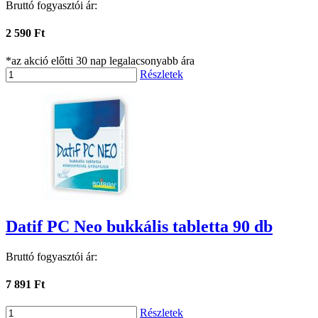
Bruttó fogyasztói ár:
2 590 Ft
*az akció előtti 30 nap legalacsonyabb ára
Részletek
Datif PC Neo bukkális tabletta 90 db
Bruttó fogyasztói ár:
7 891 Ft
Részletek