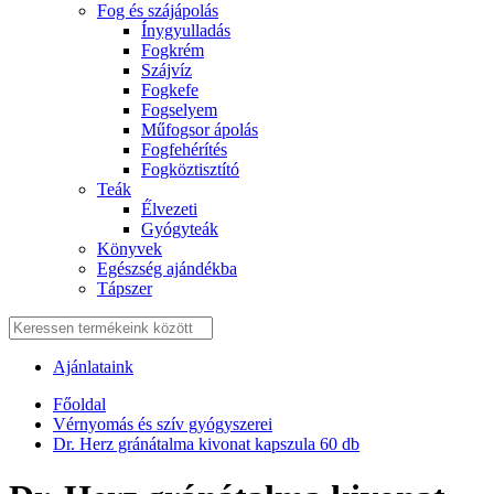
Fog és szájápolás
Í́nygyulladás
Fogkrém
Szájvíz
Fogkefe
Fogselyem
Műfogsor ápolás
Fogfehérítés
Fogköztisztító
Teák
É́lvezeti
Gyógyteák
Könyvek
Egészség ajándékba
Tápszer
Ajánlataink
Főoldal
Vérnyomás és szív gyógyszerei
Dr. Herz gránátalma kivonat kapszula 60 db