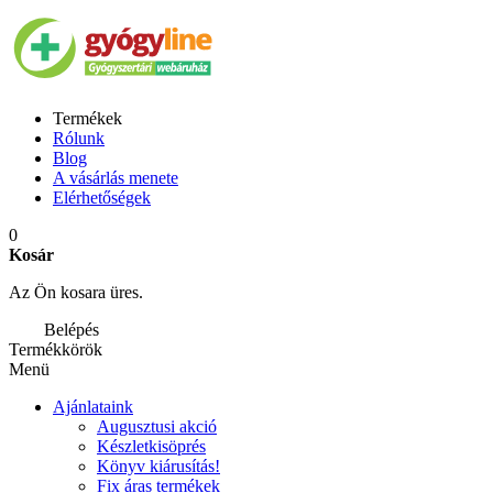
Termékek
Rólunk
Blog
A vásárlás menete
Elérhetőségek
0
Kosár
Az Ön kosara üres.
Belépés
Termékkörök
Menü
Ajánlataink
Augusztusi akció
Készletkisöprés
Könyv kiárusítás!
Fix áras termékek