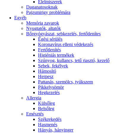
É́lelmiszerek
Daganatosoknak
Pajzsmirigy problémára
Egyéb
Memória zavarok
Nyugtatók, altatók
Bőrgyógyászat, sebkezelés, fertőtlenítes
É́gési sérülés
Koronavírus elleni védekezés
Fertőtlenítés
Higiéniás termékek
Szúnyog, kullancs, tetű riasztó, kezelő
Sebek, fekélyek
Hámosító
Herpesz
Pattanás, szemölcs, tyúkszem
Pikkelysömör
Hegkezelés
Allergia
Külsőleg
Belsőleg
Emésztés
Székrekedés
Hasmenés
Hányás, hányinger