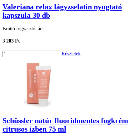
Valeriana relax lágyzselatin nyugtató
kapszula 30 db
Bruttó fogyasztói ár:
3 203 Ft
Részletek
Schüssler natúr fluoridmentes fogkrém
citrusos ízben 75 ml