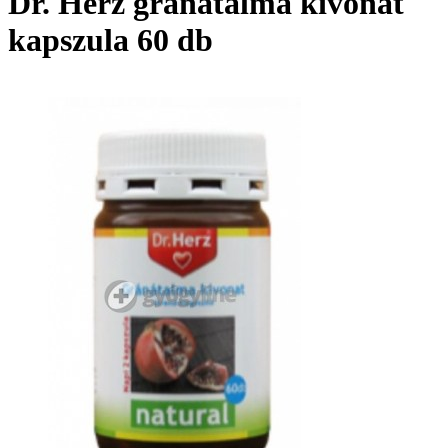
Dr. Herz gránátalma kivonat
kapszula 60 db