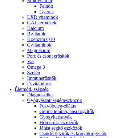
Multivitamin
Felnőtt
Gyerek
LXR vitaminok
GAL termékek
Kalcium
B-vitamin
Koenzim Q10
C-vitaminok
Magnézium
Porc és csont erősítők
Vas
Omega 3
Szelén
Immunerősítők
D-vitaminok
Életmód, szépség
Diagnosztika
Gyógyászati segédeszközök
Fekvőbeteg-ellátás
Gerinc terápia, hasi rögzítők
Gyógyharisnyák
Hőmérők, lázmérők
Járást segítő eszközök
Csuklórögzítők és könyökrögzítők