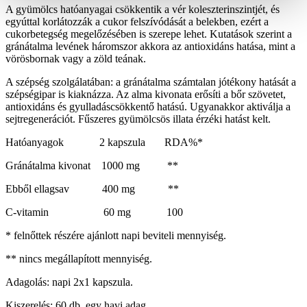
A gyümölcs hatóanyagai csökkentik a vér koleszterinszintjét, és
egyúttal korlátozzák a cukor felszívódását a belekben, ezért a
cukorbetegség megelőzésében is szerepe lehet. Kutatások szerint a
gránátalma levének háromszor akkora az antioxidáns hatása, mint a
vörösbornak vagy a zöld teának.
A szépség szolgálatában: a gránátalma számtalan jótékony hatását a
szépségipar is kiaknázza. Az alma kivonata erősíti a bőr szövetet,
antioxidáns és gyulladáscsökkentő hatású. Ugyanakkor aktiválja a
sejtregenerációt. Fűszeres gyümölcsös illata érzéki hatást kelt.
Hatóanyagok 2 kapszula RDA%*
Gránátalma kivonat 1000 mg **
Ebből ellagsav 400 mg **
C-vitamin 60 mg 100
* felnőttek részére ajánlott napi beviteli mennyiség.
** nincs megállapított mennyiség.
Adagolás: napi 2x1 kapszula.
Kiszerelés: 60 db, egy havi adag.