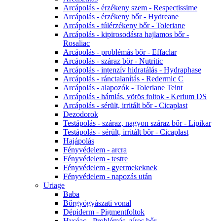
Arcápolás - érzékeny szem - Respectissime
Arcápolás - érzékeny bőr - Hydreane
Arcápolás - túlérzékeny bőr - Toleriane
Arcápolás - kipirosodásra hajlamos bőr -
Rosaliac
Arcápolás - problémás bőr - Effaclar
Arcápolás - száraz bőr - Nutritic
Arcápolás - intenzív hidratálás - Hydraphase
Arcápolás - ránctalanítás - Redermic C
Arcápolás - alapozók - Toleriane Teint
Arcápolás - hámlás, vörös foltok - Kerium DS
Arcápolás - sérült, irritált bőr - Cicaplast
Dezodorok
Testápolás - száraz, nagyon száraz bőr - Lipikar
Testápolás - sérült, irritált bőr - Cicaplast
Hajápolás
Fényvédelem - arcra
Fényvédelem - testre
Fényvédelem - gyermekeknek
Fényvédelem - napozás után
Uriage
Baba
Bőrgyógyászati vonal
Dépiderm - Pigmentfoltok
Hyséac - Problémás, zíros bőr