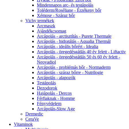
Mindennapos arc- és testápolás
Toléderm/Roséliane - Érzékeny bőr
Xémose - Száraz bőr
Vichy termékek
Arcmaszk
Ajándékcsomag
Arcápolás - arctisztítás - Purete Thermale
Arcápolás - hidratálás - Aqualia Thermál
Arcápolás - ideális bőrért - Idealia
Arcápolás - öregedésgátlás 40 év felett - Liftactiv
Arcápolás - öregedésgátlás 50 és 60 év felett -
Neovadiol
Arcápolás - problémás bőr - Normaderm
Arcápolás - száraz bőrre - Nutrilogie
Arcápolás - alapozók
Testápolás
Dezodorok
Hajápolás - Dercos
Férfiaknak - Homme
Fényvédelem
Arcápolás-Slow Age
Dermedic
CeraVe
Vitaminok