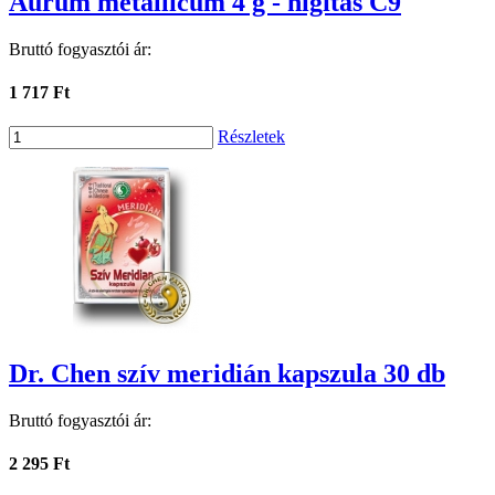
Aurum metallicum 4 g - hígítás C9
Bruttó fogyasztói ár:
1 717 Ft
Részletek
Dr. Chen szív meridián kapszula 30 db
Bruttó fogyasztói ár:
2 295 Ft