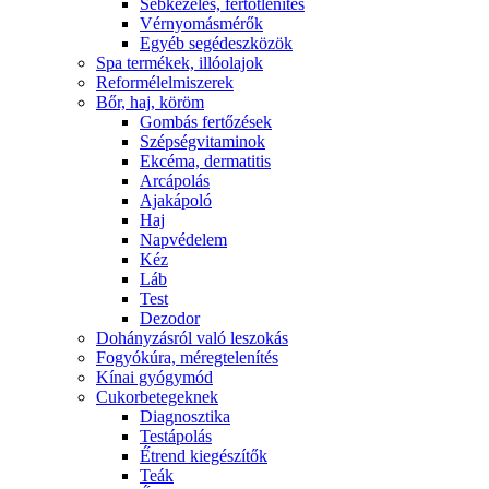
Sebkezelés, fertőtlenítés
Vérnyomásmérők
Egyéb segédeszközök
Spa termékek, illóolajok
Reformélelmiszerek
Bőr, haj, köröm
Gombás fertőzések
Szépségvitaminok
Ekcéma, dermatitis
Arcápolás
Ajakápoló
Haj
Napvédelem
Kéz
Láb
Test
Dezodor
Dohányzásról való leszokás
Fogyókúra, méregtelenítés
Kínai gyógymód
Cukorbetegeknek
Diagnosztika
Testápolás
É́trend kiegészítők
Teák