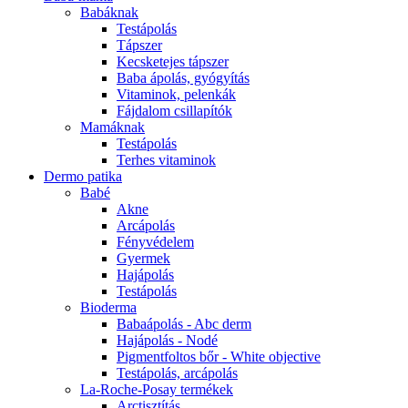
Babáknak
Testápolás
Tápszer
Kecsketejes tápszer
Baba ápolás, gyógyítás
Vitaminok, pelenkák
Fájdalom csillapítók
Mamáknak
Testápolás
Terhes vitaminok
Dermo patika
Babé
Akne
Arcápolás
Fényvédelem
Gyermek
Hajápolás
Testápolás
Bioderma
Babaápolás - Abc derm
Hajápolás - Nodé
Pigmentfoltos bőr - White objective
Testápolás, arcápolás
La-Roche-Posay termékek
Arctisztítás