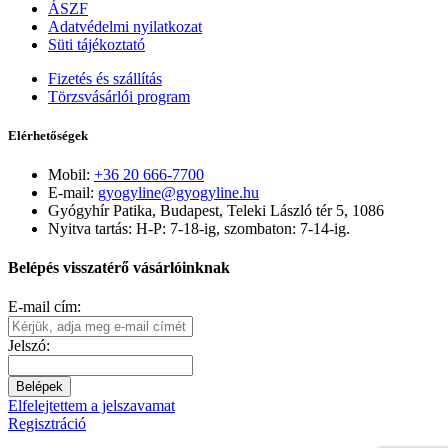
ÁSZF
Adatvédelmi nyilatkozat
Süti tájékoztató
Fizetés és szállítás
Törzsvásárlói program
Elérhetőségek
Mobil:
+36 20 666-7700
E-mail:
gyogyline@gyogyline.hu
Gyógyhír Patika, Budapest, Teleki László tér 5, 1086
Nyitva tartás: H-P: 7-18-ig, szombaton: 7-14-ig.
Belépés visszatérő vásárlóinknak
E-mail cím:
Jelszó:
Belépek
Elfelejtettem a jelszavamat
Regisztráció