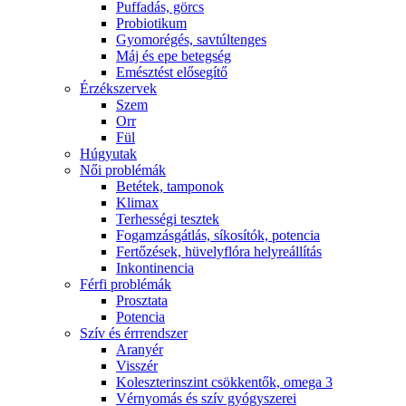
Puffadás, görcs
Probiotikum
Gyomorégés, savtúltenges
Máj és epe betegség
Emésztést elősegítő
Érzékszervek
Szem
Orr
Fül
Húgyutak
Női problémák
Betétek, tamponok
Klimax
Terhességi tesztek
Fogamzásgátlás, síkosítók, potencia
Fertőzések, hüvelyflóra helyreállítás
Inkontinencia
Férfi problémák
Prosztata
Potencia
Szív és érrrendszer
Aranyér
Visszér
Koleszterinszint csökkentők, omega 3
Vérnyomás és szív gyógyszerei