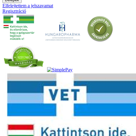
Elfelejtettem a jelszavamat
Regisztráció