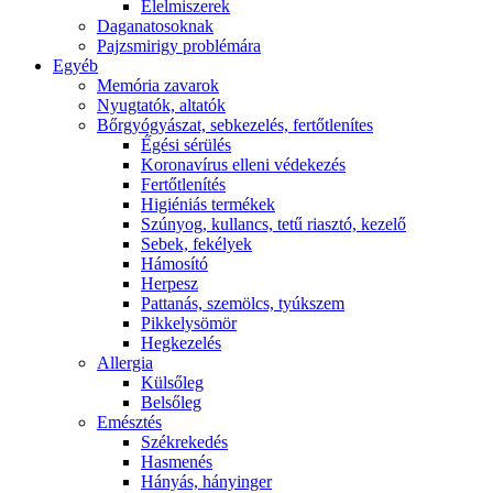
É́lelmiszerek
Daganatosoknak
Pajzsmirigy problémára
Egyéb
Memória zavarok
Nyugtatók, altatók
Bőrgyógyászat, sebkezelés, fertőtlenítes
É́gési sérülés
Koronavírus elleni védekezés
Fertőtlenítés
Higiéniás termékek
Szúnyog, kullancs, tetű riasztó, kezelő
Sebek, fekélyek
Hámosító
Herpesz
Pattanás, szemölcs, tyúkszem
Pikkelysömör
Hegkezelés
Allergia
Külsőleg
Belsőleg
Emésztés
Székrekedés
Hasmenés
Hányás, hányinger