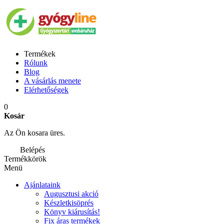
Termékek
Rólunk
Blog
A vásárlás menete
Elérhetőségek
0
Kosár
Az Ön kosara üres.
Belépés
Termékkörök
Menü
Ajánlataink
Augusztusi akció
Készletkisöprés
Könyv kiárusítás!
Fix áras termékek