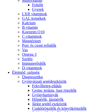
Multivitamin
Felnőtt
Gyerek
LXR vitaminok
GAL termékek
Kalcium
B-vitamin
Koenzim Q10
C-vitaminok
Magnézium
Porc és csont erősítők
Vas
Omega 3
Szelén
Immunerősítők
D-vitaminok
Életmód, szépség
Diagnosztika
Gyógyászati segédeszközök
Fekvőbeteg-ellátás
Gerinc terápia, hasi rögzítők
Gyógyharisnyák
Hőmérők, lázmérők
Járást segítő eszközök
Csuklórögzítők és könyökrögzítők