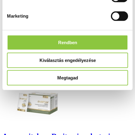
Marketing
Fabianni mályva testsúlycsökkentő tea 20
filter
Rendben
Bruttó fogyasztói ár:
1 713 Ft
Kiválasztás engedélyezése
Részletek
Megtagad