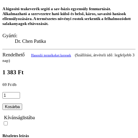
A lúgosító teakeverék segíti a sav-bázis egyensúly fenntartását.
Alkalmazható a szervezetre ható külső és belső, káros, savasító hatások
ellensúlyozására. A természetes növényi rostok serkentik a felhalmozódott
salakanyagok eltávozását.
Gyártó:
Dr. Chen Patika
Rendelhető
(Szállítási, átvételi idő: legfeljebb 3
Hasonló termékeket keresek
nap)
1 383 Ft
69 Ft/db
Kosárba
Kívánságlistába
Részletes leírás