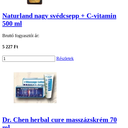
Naturland nagy svédcsepp + C-vitamin
500 ml
Bruttó fogyasztói ár:
5 227 Ft
Részletek
Dr. Chen herbal cure masszázskrém 70
ml