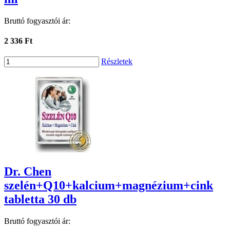
Bruttó fogyasztói ár:
2 336 Ft
Részletek
Dr. Chen
szelén+Q10+kalcium+magnézium+cink
tabletta 30 db
Bruttó fogyasztói ár: