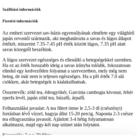
Szállítási információk
Fizetési információk
Az emberi szervezet sav-bázis egyensúlyának elmélete egy világhírű
japán orvostól származik, aki meghatározta a savas és lúgos állapot
értékét, miszerint 7.35-7.45 pH érték között lúgos, 7.35 pH alatt
savas közegről beszélünk.
A lúgos szervezet egészséges és ellenálló a betegségekkel szemben.
Ha ez az érték hosszabb ideig a savas irányba tolódik, fokozatosan
elindul egy kedvezőtlen folyamat a szervezetben, mely még nem
beteg, de már nem is teljesen egészséges. Ha a pH érték 7.0 alá
csökken, akár betegségek is kialakulhatnak.
Összetevők: zöld tea, édesgyökér, Garcinia cambogia kivonat, fehér
eperfa levél, japán zöld tea, búzafű, árpafű.
Felhasználási javaslat: A tea filtert öntse le 2,5-3 dl (csészényi)
forrásban lévő vízzel, hagyja állni 15-20 percig. Naponta 2-3 csésze
tea elfogyasztása javasolt. Ajánlott 3-4 hétig folyamatosan
alkalmazni, majd egy-két nap szünet után folytatni.
Kiszerelés: 2 g x 20 filter.