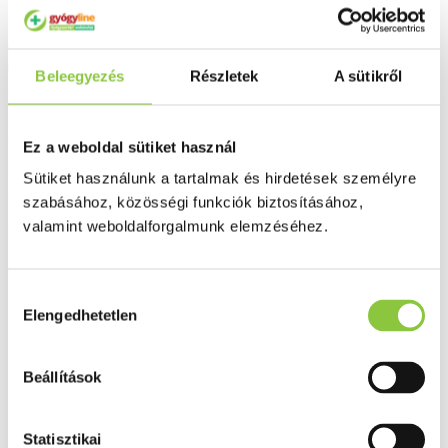
Az étrend-kiegészítő nem helyettesíti a kiegyensúlyozott vegyes
étrendet és az egészséges életmódot. Ne lépje túl az ajánlott napi
adagot! Gyermekek elől elzárva tartandó!
Beleegyezés
Részletek
A sütikről
Bővebben ...
Ingyenes szállítás 18 000 Ft felett
Ez a weboldal sütiket használ
Minőségellenőrzött termékek
Sütiket használunk a tartalmak és hirdetések személyre
Valós gyógyszertári háttér
szabásához, közösségi funkciók biztosításához,
valamint weboldalforgalmunk elemzéséhez.
Folyamatos akciók
Ezek is érdekelhetik Önt
Hozzájárulás
Elengedhetetlen
kiválasztása
Beállítások
Statisztikai