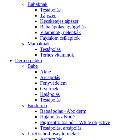
Babáknak
Testápolás
Tápszer
Kecsketejes tápszer
Baba ápolás, gyógyítás
Vitaminok, pelenkák
Fájdalom csillapítók
Mamáknak
Testápolás
Terhes vitaminok
Dermo patika
Babé
Akne
Arcápolás
Fényvédelem
Gyermek
Hajápolás
Testápolás
Bioderma
Babaápolás - Abc derm
Hajápolás - Nodé
Pigmentfoltos bőr - White objective
Testápolás, arcápolás
La-Roche-Posay termékek
Arctisztítás