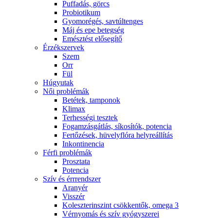
Puffadás, görcs
Probiotikum
Gyomorégés, savtúltenges
Máj és epe betegség
Emésztést elősegítő
Érzékszervek
Szem
Orr
Fül
Húgyutak
Női problémák
Betétek, tamponok
Klimax
Terhességi tesztek
Fogamzásgátlás, síkosítók, potencia
Fertőzések, hüvelyflóra helyreállítás
Inkontinencia
Férfi problémák
Prosztata
Potencia
Szív és érrrendszer
Aranyér
Visszér
Koleszterinszint csökkentők, omega 3
Vérnyomás és szív gyógyszerei