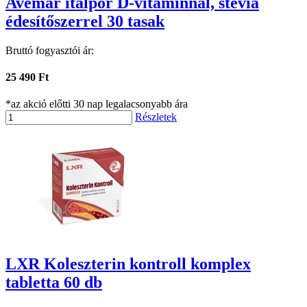
Avemar italpor D-vitaminnal, stevia
édesítőszerrel 30 tasak
Bruttó fogyasztói ár:
25 490 Ft
*az akció előtti 30 nap legalacsonyabb ára
Részletek
LXR Koleszterin kontroll komplex
tabletta 60 db