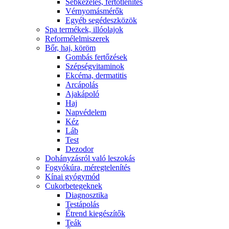
Sebkezelés, fertőtlenítés
Vérnyomásmérők
Egyéb segédeszközök
Spa termékek, illóolajok
Reformélelmiszerek
Bőr, haj, köröm
Gombás fertőzések
Szépségvitaminok
Ekcéma, dermatitis
Arcápolás
Ajakápoló
Haj
Napvédelem
Kéz
Láb
Test
Dezodor
Dohányzásról való leszokás
Fogyókúra, méregtelenítés
Kínai gyógymód
Cukorbetegeknek
Diagnosztika
Testápolás
É́trend kiegészítők
Teák