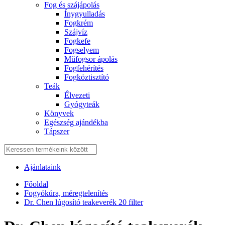
Fog és szájápolás
Í́nygyulladás
Fogkrém
Szájvíz
Fogkefe
Fogselyem
Műfogsor ápolás
Fogfehérítés
Fogköztisztító
Teák
É́lvezeti
Gyógyteák
Könyvek
Egészség ajándékba
Tápszer
Ajánlataink
Főoldal
Fogyókúra, méregtelenítés
Dr. Chen lúgosító teakeverék 20 filter