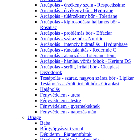
Arcápolás - érzékeny szem - Respectissime
Arcápolás - érzékeny bőr - Hydreane
Arcápolás - túlérzékeny bőr - Toleriane
Arcápolás - kipirosodásra hajlamos bőr -
Rosaliac
Arcápolás - problémás bőr - Effaclar
Arcápolás - száraz bőr - Nutritic
Arcápolás - intenzív hidratálás - Hydraphase
Arcápolás - ránctalanítás - Redermic C
Arcápolás - alapozók - Toleriane Teint
Arcápolás - hámlás, vörös foltok - Kerium DS
Arcápolás - sérült, irritált bőr - Cicaplast
Dezodorok
Testápolás - száraz, nagyon száraz bőr - Lipikar
Testápolás - sérült, irritált bőr - Cicaplast
Hajápolás
Fényvédelem - arcra
Fényvédelem - testre
Fényvédelem - gyermekeknek
Fényvédelem - napozás után
Uriage
Baba
Bőrgyógyászati vonal
Dépiderm - Pigmentfoltok
Hyséac - Problémás, zíros bőr