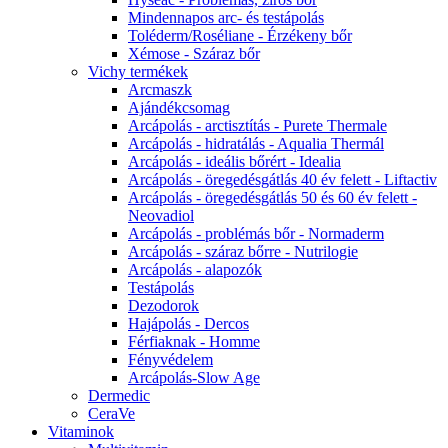
Mindennapos arc- és testápolás
Toléderm/Roséliane - Érzékeny bőr
Xémose - Száraz bőr
Vichy termékek
Arcmaszk
Ajándékcsomag
Arcápolás - arctisztítás - Purete Thermale
Arcápolás - hidratálás - Aqualia Thermál
Arcápolás - ideális bőrért - Idealia
Arcápolás - öregedésgátlás 40 év felett - Liftactiv
Arcápolás - öregedésgátlás 50 és 60 év felett -
Neovadiol
Arcápolás - problémás bőr - Normaderm
Arcápolás - száraz bőrre - Nutrilogie
Arcápolás - alapozók
Testápolás
Dezodorok
Hajápolás - Dercos
Férfiaknak - Homme
Fényvédelem
Arcápolás-Slow Age
Dermedic
CeraVe
Vitaminok