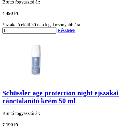
Bruttó fogyasztói ár:
4 490 Ft
*az akció előtti 30 nap legalacsonyabb ára
Részletek
Schüssler age protection night éjszakai
ránctalanító krém 50 ml
Bruttó fogyasztói ár:
7 190 Ft