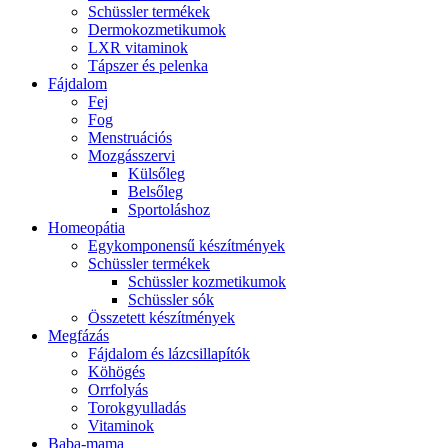
Schüssler termékek
Dermokozmetikumok
LXR vitaminok
Tápszer és pelenka
Fájdalom
Fej
Fog
Menstruációs
Mozgásszervi
Külsőleg
Belsőleg
Sportoláshoz
Homeopátia
Egykomponensű készítmények
Schüssler termékek
Schüssler kozmetikumok
Schüssler sók
Összetett készítmények
Megfázás
Fájdalom és lázcsillapítók
Köhögés
Orrfolyás
Torokgyulladás
Vitaminok
Baba-mama