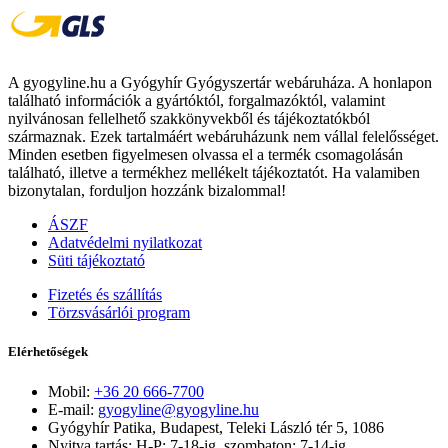
A gyogyline.hu a Gyógyhír Gyógyszertár webáruháza. A honlapon
található információk a gyártóktól, forgalmazóktól, valamint
nyilvánosan fellelhető szakkönyvekből és tájékoztatókból
származnak. Ezek tartalmáért webáruházunk nem vállal felelősséget.
Minden esetben figyelmesen olvassa el a termék csomagolásán
található, illetve a termékhez mellékelt tájékoztatót. Ha valamiben
bizonytalan, forduljon hozzánk bizalommal!
ÁSZF
Adatvédelmi nyilatkozat
Süti tájékoztató
Fizetés és szállítás
Törzsvásárlói program
Elérhetőségek
Mobil:
+36 20 666-7700
E-mail:
gyogyline@gyogyline.hu
Gyógyhír Patika, Budapest, Teleki László tér 5, 1086
Nyitva tartás: H-P: 7-18-ig, szombaton: 7-14-ig.