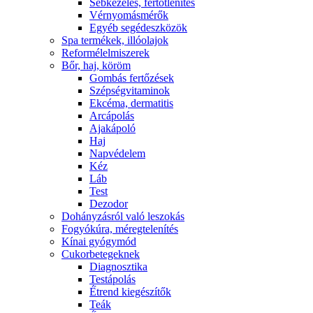
Sebkezelés, fertőtlenítés
Vérnyomásmérők
Egyéb segédeszközök
Spa termékek, illóolajok
Reformélelmiszerek
Bőr, haj, köröm
Gombás fertőzések
Szépségvitaminok
Ekcéma, dermatitis
Arcápolás
Ajakápoló
Haj
Napvédelem
Kéz
Láb
Test
Dezodor
Dohányzásról való leszokás
Fogyókúra, méregtelenítés
Kínai gyógymód
Cukorbetegeknek
Diagnosztika
Testápolás
É́trend kiegészítők
Teák