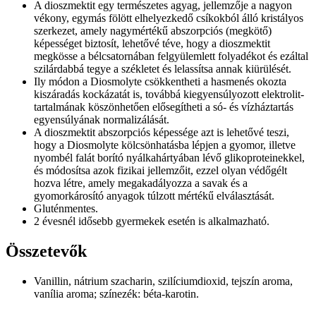
A dioszmektit egy természetes agyag, jellemzője a nagyon
vékony, egymás fölött elhelyezkedő csíkokból álló kristályos
szerkezet, amely nagymértékű abszorpciós (megkötő)
képességet biztosít, lehetővé téve, hogy a dioszmektit
megkösse a bélcsatornában felgyülemlett folyadékot és ezáltal
szilárdabbá tegye a székletet és lelassítsa annak kiürülését.
Ily módon a Diosmolyte csökkentheti a hasmenés okozta
kiszáradás kockázatát is, továbbá kiegyensúlyozott elektrolit­
tartalmának köszönhetően elősegítheti a só- és vízháztartás
egyensúlyának normalizálását.
A dioszmektit abszorpciós képessége azt is lehetővé teszi,
hogy a Diosmolyte kölcsönhatásba lépjen a gyomor, illetve
nyombél falát borító nyálkahártyában lévő glikoproteinekkel,
és módosítsa azok fizikai jellemzőit, ezzel olyan védőgélt
hozva létre, amely megakadályozza a savak és a
gyomorkárosító anyagok túlzott mértékű elválasztását.
Gluténmentes.
2 évesnél idősebb gyermekek esetén is alkalmazható.
Összetevők
Vanillin, nátrium szacharin, szilícium­dioxid, tejszín aroma,
vanília aroma; színezék: béta-karotin.