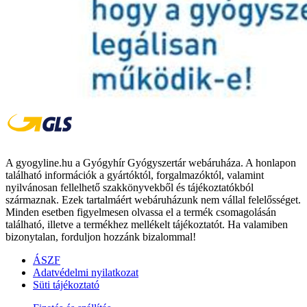
A gyogyline.hu a Gyógyhír Gyógyszertár webáruháza. A honlapon
található információk a gyártóktól, forgalmazóktól, valamint
nyilvánosan fellelhető szakkönyvekből és tájékoztatókból
származnak. Ezek tartalmáért webáruházunk nem vállal felelősséget.
Minden esetben figyelmesen olvassa el a termék csomagolásán
található, illetve a termékhez mellékelt tájékoztatót. Ha valamiben
bizonytalan, forduljon hozzánk bizalommal!
ÁSZF
Adatvédelmi nyilatkozat
Süti tájékoztató