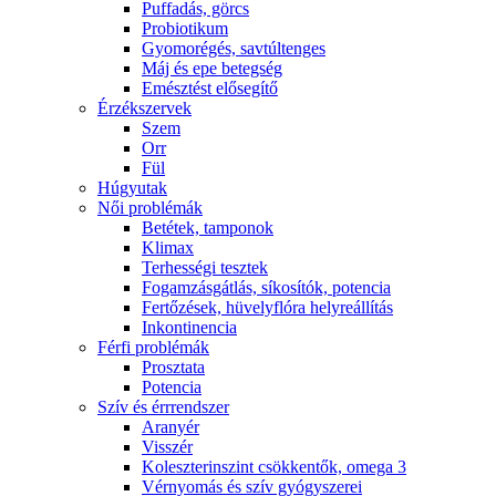
Puffadás, görcs
Probiotikum
Gyomorégés, savtúltenges
Máj és epe betegség
Emésztést elősegítő
Érzékszervek
Szem
Orr
Fül
Húgyutak
Női problémák
Betétek, tamponok
Klimax
Terhességi tesztek
Fogamzásgátlás, síkosítók, potencia
Fertőzések, hüvelyflóra helyreállítás
Inkontinencia
Férfi problémák
Prosztata
Potencia
Szív és érrrendszer
Aranyér
Visszér
Koleszterinszint csökkentők, omega 3
Vérnyomás és szív gyógyszerei