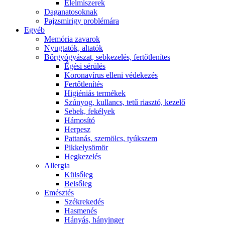
É́lelmiszerek
Daganatosoknak
Pajzsmirigy problémára
Egyéb
Memória zavarok
Nyugtatók, altatók
Bőrgyógyászat, sebkezelés, fertőtlenítes
É́gési sérülés
Koronavírus elleni védekezés
Fertőtlenítés
Higiéniás termékek
Szúnyog, kullancs, tetű riasztó, kezelő
Sebek, fekélyek
Hámosító
Herpesz
Pattanás, szemölcs, tyúkszem
Pikkelysömör
Hegkezelés
Allergia
Külsőleg
Belsőleg
Emésztés
Székrekedés
Hasmenés
Hányás, hányinger