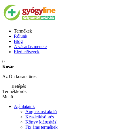
Termékek
Rólunk
Blog
A vásárlás menete
Elérhetőségek
0
Kosár
Az Ön kosara üres.
Belépés
Termékkörök
Menü
Ajánlataink
Augusztusi akció
Készletkisöprés
Könyv kiárusítás!
Fix áras termékek