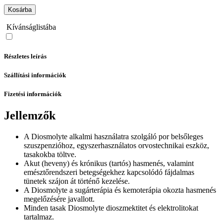
Kosárba
Kívánságlistába
Részletes leírás
Szállítási információk
Fizetési információk
Jellemzők
A Diosmolyte alkalmi használatra szolgáló por belsőleges
szuszpenzióhoz, egyszerhasználatos orvostechnikai eszköz,
tasakokba töltve.
Akut (heveny) és krónikus (tartós) hasmenés, valamint
emésztőrendszeri betegségekhez kapcsolódó fájdalmas
tünetek szájon át történő kezelése.
A Diosmolyte a sugárterápia és kemoterápia okozta hasmenés
megelőzésére javallott.
Minden tasak Diosmolyte dioszmektitet és elektrolitokat
tartalmaz.