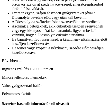
bizonyos szájon át szedett gyógyszerek emésztőrendszerből
történő felszívódását.
Ezért az egyéb, szájon át szedett gyógyszereket jóval a
Diosmolyte bevétele előtt vagy után kell bevenni.
A Diosmolyte-t székrekedésben szenvedők nem szedhetik.
Azoknak a betegeknek, akik cukorbetegségben szenvednek
vagy egy bizonyos diétát kell tartaniuk, figyelembe kell
venniük, hogy a Diosmolyte cukrokat tartalmaz.
Ha bármilyen gyógyszert szed, a készítmény alkalmazása előtt
beszéljen kezelőorvosával.
Ha terhes vagy szoptat, a készítmény szedése előtt beszéljen
kezelőorvosával.
Bővebben ...
Ingyenes szállítás 18 000 Ft felett
Minőségellenőrzött termékek
Valós gyógyszertári háttér
Folyamatos akciók
Szeretne hasonló információkról olvasni?