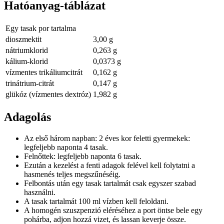
Hatóanyag-táblázat
Egy tasak por tartalma
dioszmektit
3,00 g
nátrium­klorid
0,263 g
kálium-klorid
0,0373 g
vízmentes trikálium­citrát
0,162 g
trinátrium-citrát
0,147 g
glükóz (vízmentes dextróz)
1,982 g
Adagolás
Az első három napban: 2 éves kor feletti gyermekek:
legfeljebb naponta 4 tasak.
Felnőttek: legfeljebb naponta 6 tasak.
Ezután a kezelést a fenti adagok felével kell folytatni a
hasmenés teljes megszűnéséig.
Felbontás után egy tasak tartalmát csak egyszer szabad
használni.
A tasak tartalmát 100 ml vízben kell feloldani.
A homogén szuszpenzió eléréséhez a port öntse bele egy
pohárba, adjon hozzá vizet, és lassan keverje össze.