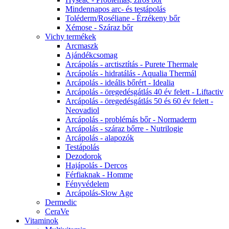
Mindennapos arc- és testápolás
Toléderm/Roséliane - Érzékeny bőr
Xémose - Száraz bőr
Vichy termékek
Arcmaszk
Ajándékcsomag
Arcápolás - arctisztítás - Purete Thermale
Arcápolás - hidratálás - Aqualia Thermál
Arcápolás - ideális bőrért - Idealia
Arcápolás - öregedésgátlás 40 év felett - Liftactiv
Arcápolás - öregedésgátlás 50 és 60 év felett -
Neovadiol
Arcápolás - problémás bőr - Normaderm
Arcápolás - száraz bőrre - Nutrilogie
Arcápolás - alapozók
Testápolás
Dezodorok
Hajápolás - Dercos
Férfiaknak - Homme
Fényvédelem
Arcápolás-Slow Age
Dermedic
CeraVe
Vitaminok