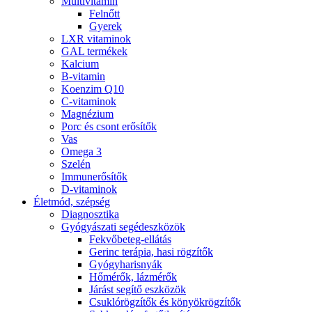
Multivitamin
Felnőtt
Gyerek
LXR vitaminok
GAL termékek
Kalcium
B-vitamin
Koenzim Q10
C-vitaminok
Magnézium
Porc és csont erősítők
Vas
Omega 3
Szelén
Immunerősítők
D-vitaminok
Életmód, szépség
Diagnosztika
Gyógyászati segédeszközök
Fekvőbeteg-ellátás
Gerinc terápia, hasi rögzítők
Gyógyharisnyák
Hőmérők, lázmérők
Járást segítő eszközök
Csuklórögzítők és könyökrögzítők