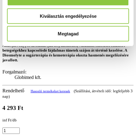
Kiválasztás engedélyezése
Megtagad
Akut (heveny) és krónikus (tartós) hasmenés, valamint emésztőrendszeri
betegségekhez kapcsolódó fájdalmas tünetek szájon át történő kezelése. A
Diosmolyte a sugárterápia és kemoterápia okozta hasmenés megelőzésére
javallott.
Forgalmazó:
Globimed kft.
Rendelhető
(Szállítási, átvételi idő: legfeljebb 3
Hasonló termékeket keresek
nap)
4 293 Ft
inf Ft/db