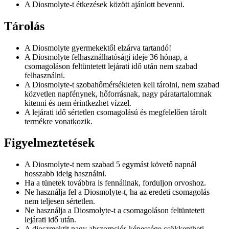
A Diosmolyte-t étkezések között ajánlott bevenni.
Tárolás
A Diosmolyte gyermekektől elzárva tartandó!
A Diosmolyte felhasználhatósági ideje 36 hónap, a
csomagoláson feltüntetett lejárati idő után nem szabad
felhasználni.
A Diosmolyte-t szobahőmérsékleten kell tárolni, nem szabad
közvetlen napfénynek, hőforrásnak, nagy páratartalomnak
kitenni és nem érintkezhet vízzel.
A lejárati idő sértetlen csomagolású és megfelelően tárolt
termékre vonatkozik.
Figyelmeztetések
A Diosmolyte-t nem szabad 5 egymást követő napnál
hosszabb ideig használni.
Ha a tünetek továbbra is fennállnak, forduljon orvoshoz.
Ne használja fel a Diosmolyte-t, ha az eredeti csomagolás
nem teljesen sértetlen.
Ne használja a Diosmolyte-t a csomagoláson feltüntetett
lejárati idő után.
A dioszmektit nagy abszorpciós képessége csökkentheti