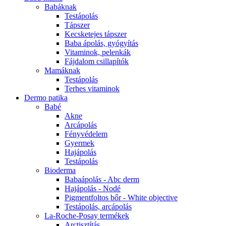
Babáknak
Testápolás
Tápszer
Kecsketejes tápszer
Baba ápolás, gyógyítás
Vitaminok, pelenkák
Fájdalom csillapítók
Mamáknak
Testápolás
Terhes vitaminok
Dermo patika
Babé
Akne
Arcápolás
Fényvédelem
Gyermek
Hajápolás
Testápolás
Bioderma
Babaápolás - Abc derm
Hajápolás - Nodé
Pigmentfoltos bőr - White objective
Testápolás, arcápolás
La-Roche-Posay termékek
Arctisztítás