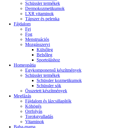
Schüssler termékek
Dermokozmetikumok
LXR vitaminok
Tápszer és pelenka
Fájdalom
Fej
Fog
Menstruációs
Mozgásszervi
Külsőleg
Belsőleg
Sportoláshoz
Homeopátia
Egykomponensű készítmények
Schüssler termékek
Schüssler kozmetikumok
Schüssler sók
Összetett készítmények
Megfázás
Fájdalom és lázcsillapítók
Köhögés
Orrfolyás
Torokgyulladás
Vitaminok
Baba-mama