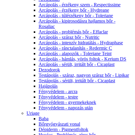
Arcápolás - érzékeny szem - Respectissime
Arcápolás - érzékeny bőr - Hydreane
Arcápolás - túlérzékeny bőr - Toleriane
Arcápolás - kipirosodásra hajlamos bőr -
Rosaliac
Arcápolás - problémás bőr - Effaclar
Arcápolás - száraz bőr - Nutritic
Arcápolás - intenzív hidratálás - Hydraphase
Arcápolás - ránctalanítás - Redermic C
Arcápolás - alapozók - Toleriane Teint
Arcápolás - hámlás, vörös foltok - Kerium DS
Arcápolás - sérült, irritált bőr - Cicaplast
Dezodorok
Testápolás - száraz, nagyon száraz bőr - Lipikar
Testápolás - sérült, irritált bőr - Cicaplast
Hajápolás
Fényvédelem - arcra
Fényvédelem - testre
Fényvédelem - gyermekeknek
Fényvédelem - napozás után
Uriage
Baba
Bőrgyógyászati vonal
Dépiderm - Pigmentfoltok
Hyséac - Problémás, zíros bőr