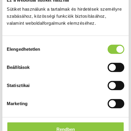
Diosmolyte belsőleges por 12x
Sütiket használunk a tartalmak és hirdetések személyre
szabásához, közösségi funkciók biztosításához,
valamint weboldalforgalmunk elemzéséhez.
Az Egészségpénztári számlára elszámolható
Hozzájárulás
Elengedhetetlen
kiválasztása
Beállítások
Statisztikai
Marketing
Rendben