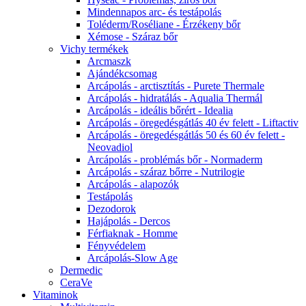
Mindennapos arc- és testápolás
Toléderm/Roséliane - Érzékeny bőr
Xémose - Száraz bőr
Vichy termékek
Arcmaszk
Ajándékcsomag
Arcápolás - arctisztítás - Purete Thermale
Arcápolás - hidratálás - Aqualia Thermál
Arcápolás - ideális bőrért - Idealia
Arcápolás - öregedésgátlás 40 év felett - Liftactiv
Arcápolás - öregedésgátlás 50 és 60 év felett -
Neovadiol
Arcápolás - problémás bőr - Normaderm
Arcápolás - száraz bőrre - Nutrilogie
Arcápolás - alapozók
Testápolás
Dezodorok
Hajápolás - Dercos
Férfiaknak - Homme
Fényvédelem
Arcápolás-Slow Age
Dermedic
CeraVe
Vitaminok