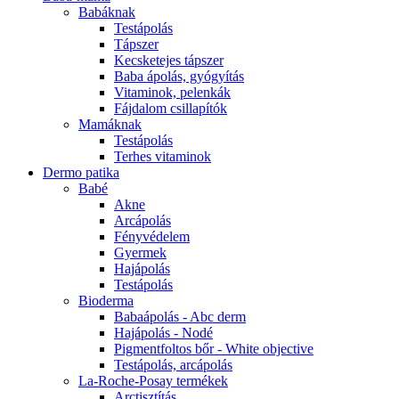
Babáknak
Testápolás
Tápszer
Kecsketejes tápszer
Baba ápolás, gyógyítás
Vitaminok, pelenkák
Fájdalom csillapítók
Mamáknak
Testápolás
Terhes vitaminok
Dermo patika
Babé
Akne
Arcápolás
Fényvédelem
Gyermek
Hajápolás
Testápolás
Bioderma
Babaápolás - Abc derm
Hajápolás - Nodé
Pigmentfoltos bőr - White objective
Testápolás, arcápolás
La-Roche-Posay termékek
Arctisztítás