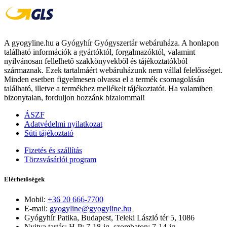
A gyogyline.hu a Gyógyhír Gyógyszertár webáruháza. A honlapon
található információk a gyártóktól, forgalmazóktól, valamint
nyilvánosan fellelhető szakkönyvekből és tájékoztatókból
származnak. Ezek tartalmáért webáruházunk nem vállal felelősséget.
Minden esetben figyelmesen olvassa el a termék csomagolásán
található, illetve a termékhez mellékelt tájékoztatót. Ha valamiben
bizonytalan, forduljon hozzánk bizalommal!
ÁSZF
Adatvédelmi nyilatkozat
Süti tájékoztató
Fizetés és szállítás
Törzsvásárlói program
Elérhetőségek
Mobil:
+36 20 666-7700
E-mail:
gyogyline@gyogyline.hu
Gyógyhír Patika, Budapest, Teleki László tér 5, 1086
Nyitva tartás: H-P: 7-18-ig, szombaton: 7-14-ig.