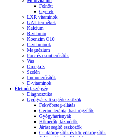
Multivitamin
Felnőtt
Gyerek
LXR vitaminok
GAL termékek
Kalcium
B-vitamin
Koenzim Q10
C-vitaminok
Magnézium
Porc és csont erősítők
Vas
Omega 3
Szelén
Immunerősítők
D-vitaminok
Életmód, szépség
Diagnosztika
Gyógyászati segédeszközök
Fekvőbeteg-ellátás
Gerinc terápia, hasi rögzítők
Gyógyharisnyák
Hőmérők, lázmérők
Járást segítő eszközök
Csuklórögzítők és könyökrögzítők