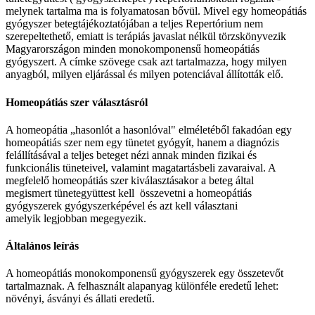
melynek tartalma ma is folyamatosan bővül. Mivel egy homeopátiás
gyógyszer betegtájékoztatójában a teljes Repertórium nem
szerepeltethető, emiatt is terápiás javaslat nélkül törzskönyvezik
Magyarországon minden monokomponensű homeopátiás
gyógyszert. A címke szövege csak azt tartalmazza, hogy milyen
anyagból, milyen eljárással és milyen potenciával állították elő.
Homeopátiás szer választásról
A homeopátia „hasonlót a hasonlóval" elméletéből fakadóan egy
homeopátiás szer nem egy tünetet gyógyít, hanem a diagnózis
felállításával a teljes beteget nézi annak minden fizikai és
funkcionális tüneteivel, valamint magatartásbeli zavaraival. A
megfelelő homeopátiás szer kiválasztásakor a beteg által
megismert tünetegyüttest kell összevetni a homeopátiás
gyógyszerek gyógyszerképével és azt kell választani
amelyik legjobban megegyezik.
Általános leírás
A homeopátiás monokomponensű gyógyszerek egy összetevőt
tartalmaznak. A felhasznált alapanyag különféle eredetű lehet:
növényi, ásványi és állati eredetű.