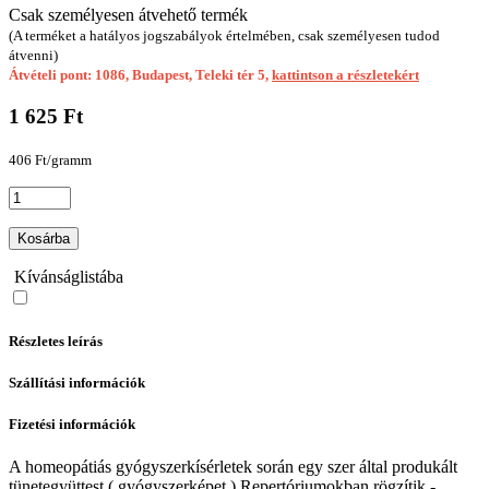
Csak személyesen átvehető termék
(A terméket a hatályos jogszabályok értelmében, csak személyesen tudod
átvenni)
Átvételi pont: 1086, Budapest, Teleki tér 5,
kattintson a részletekért
1 625 Ft
406 Ft/gramm
Kosárba
Kívánságlistába
Részletes leírás
Szállítási információk
Fizetési információk
A homeopátiás gyógyszerkísérletek során egy szer által produkált
tünetegyüttest ( gyógyszerképet ) Repertóriumokban rögzítik -