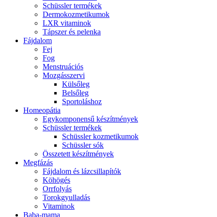
Schüssler termékek
Dermokozmetikumok
LXR vitaminok
Tápszer és pelenka
Fájdalom
Fej
Fog
Menstruációs
Mozgásszervi
Külsőleg
Belsőleg
Sportoláshoz
Homeopátia
Egykomponensű készítmények
Schüssler termékek
Schüssler kozmetikumok
Schüssler sók
Összetett készítmények
Megfázás
Fájdalom és lázcsillapítók
Köhögés
Orrfolyás
Torokgyulladás
Vitaminok
Baba-mama