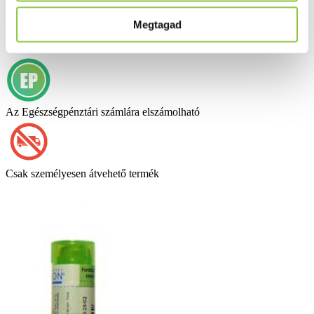
Dioscorea villosa 4 g - hígítás
C30
Megtagad
Az Egészségpénztári számlára elszámolható
Csak személyesen átvehető termék