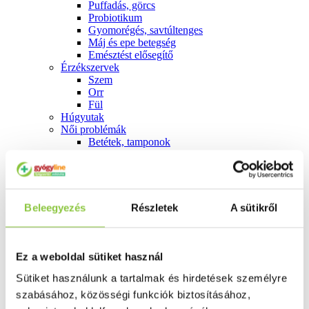
Puffadás, görcs
Probiotikum
Gyomorégés, savtúltenges
Máj és epe betegség
Emésztést elősegítő
Érzékszervek
Szem
Orr
Fül
Húgyutak
Női problémák
Betétek, tamponok
Klimax
Terhességi tesztek
Fogamzásgátlás, síkosítók, potencia
Fertőzések, hüvelyflóra helyreállítás
Inkontinencia
Beleegyezés
Részletek
A sütikről
Férfi problémák
Prosztata
Potencia
Szív és érrrendszer
Ez a weboldal sütiket használ
Aranyér
Sütiket használunk a tartalmak és hirdetések személyre
Visszér
Koleszterinszint csökkentők, omega 3
szabásához, közösségi funkciók biztosításához,
Vérnyomás és szív gyógyszerei