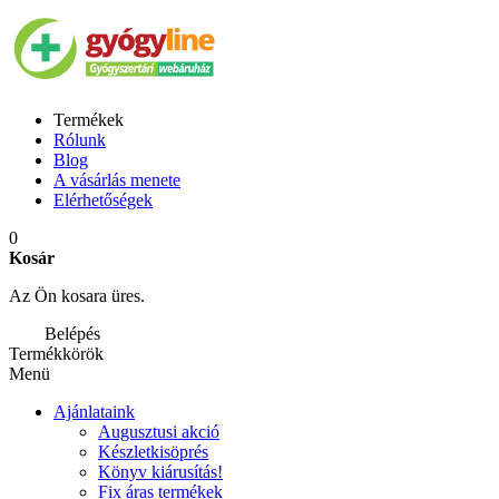
Termékek
Rólunk
Blog
A vásárlás menete
Elérhetőségek
0
Kosár
Az Ön kosara üres.
Belépés
Termékkörök
Menü
Ajánlataink
Augusztusi akció
Készletkisöprés
Könyv kiárusítás!
Fix áras termékek