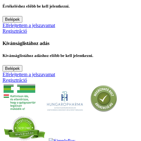
Értékeléshez előbb be kell jelentkezni.
Belépek
Elfelejtettem a jelszavamat
Regisztráció
Kívánságlistához adás
Kívánságlistához adáshoz előbb be kell jelentkezni.
Belépek
Elfelejtettem a jelszavamat
Regisztráció