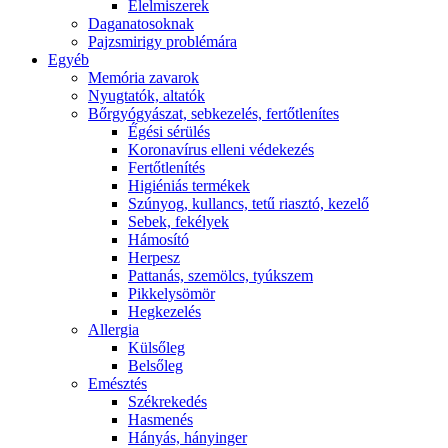
É́lelmiszerek
Daganatosoknak
Pajzsmirigy problémára
Egyéb
Memória zavarok
Nyugtatók, altatók
Bőrgyógyászat, sebkezelés, fertőtlenítes
É́gési sérülés
Koronavírus elleni védekezés
Fertőtlenítés
Higiéniás termékek
Szúnyog, kullancs, tetű riasztó, kezelő
Sebek, fekélyek
Hámosító
Herpesz
Pattanás, szemölcs, tyúkszem
Pikkelysömör
Hegkezelés
Allergia
Külsőleg
Belsőleg
Emésztés
Székrekedés
Hasmenés
Hányás, hányinger