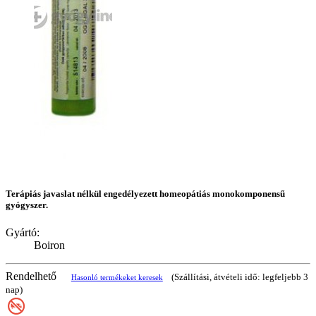
Terápiás javaslat nélkül engedélyezett homeopátiás monokomponensű
gyógyszer.
Gyártó:
Boiron
Rendelhető
(Szállítási, átvételi idő: legfeljebb 3
Hasonló termékeket keresek
nap)