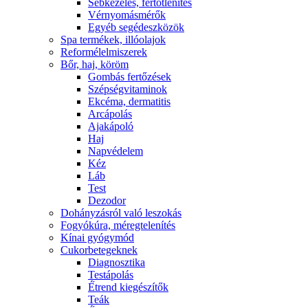
Sebkezelés, fertőtlenítés
Vérnyomásmérők
Egyéb segédeszközök
Spa termékek, illóolajok
Reformélelmiszerek
Bőr, haj, köröm
Gombás fertőzések
Szépségvitaminok
Ekcéma, dermatitis
Arcápolás
Ajakápoló
Haj
Napvédelem
Kéz
Láb
Test
Dezodor
Dohányzásról való leszokás
Fogyókúra, méregtelenítés
Kínai gyógymód
Cukorbetegeknek
Diagnosztika
Testápolás
É́trend kiegészítők
Teák