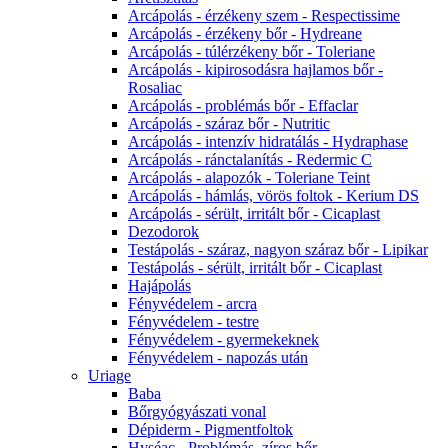
Arcápolás - érzékeny szem - Respectissime
Arcápolás - érzékeny bőr - Hydreane
Arcápolás - túlérzékeny bőr - Toleriane
Arcápolás - kipirosodásra hajlamos bőr -
Rosaliac
Arcápolás - problémás bőr - Effaclar
Arcápolás - száraz bőr - Nutritic
Arcápolás - intenzív hidratálás - Hydraphase
Arcápolás - ránctalanítás - Redermic C
Arcápolás - alapozók - Toleriane Teint
Arcápolás - hámlás, vörös foltok - Kerium DS
Arcápolás - sérült, irritált bőr - Cicaplast
Dezodorok
Testápolás - száraz, nagyon száraz bőr - Lipikar
Testápolás - sérült, irritált bőr - Cicaplast
Hajápolás
Fényvédelem - arcra
Fényvédelem - testre
Fényvédelem - gyermekeknek
Fényvédelem - napozás után
Uriage
Baba
Bőrgyógyászati vonal
Dépiderm - Pigmentfoltok
Hyséac - Problémás, zíros bőr