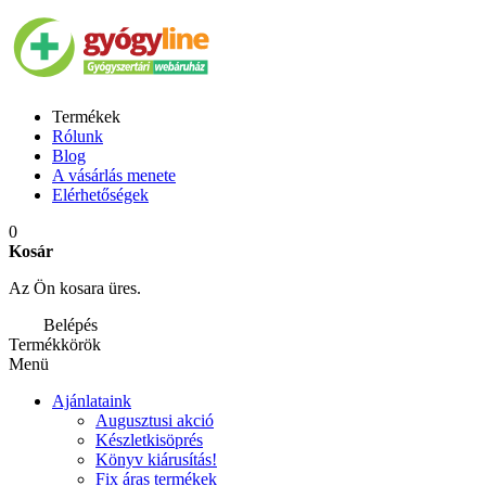
Termékek
Rólunk
Blog
A vásárlás menete
Elérhetőségek
0
Kosár
Az Ön kosara üres.
Belépés
Termékkörök
Menü
Ajánlataink
Augusztusi akció
Készletkisöprés
Könyv kiárusítás!
Fix áras termékek