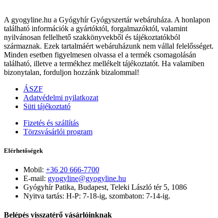
A gyogyline.hu a Gyógyhír Gyógyszertár webáruháza. A honlapon
található információk a gyártóktól, forgalmazóktól, valamint
nyilvánosan fellelhető szakkönyvekből és tájékoztatókból
származnak. Ezek tartalmáért webáruházunk nem vállal felelősséget.
Minden esetben figyelmesen olvassa el a termék csomagolásán
található, illetve a termékhez mellékelt tájékoztatót. Ha valamiben
bizonytalan, forduljon hozzánk bizalommal!
ÁSZF
Adatvédelmi nyilatkozat
Süti tájékoztató
Fizetés és szállítás
Törzsvásárlói program
Elérhetőségek
Mobil:
+36 20 666-7700
E-mail:
gyogyline@gyogyline.hu
Gyógyhír Patika, Budapest, Teleki László tér 5, 1086
Nyitva tartás: H-P: 7-18-ig, szombaton: 7-14-ig.
Belépés visszatérő vásárlóinknak