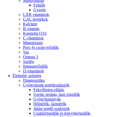
Multivitamin
Felnőtt
Gyerek
LXR vitaminok
GAL termékek
Kalcium
B-vitamin
Koenzim Q10
C-vitaminok
Magnézium
Porc és csont erősítők
Vas
Omega 3
Szelén
Immunerősítők
D-vitaminok
Életmód, szépség
Diagnosztika
Gyógyászati segédeszközök
Fekvőbeteg-ellátás
Gerinc terápia, hasi rögzítők
Gyógyharisnyák
Hőmérők, lázmérők
Járást segítő eszközök
Csuklórögzítők és könyökrögzítők