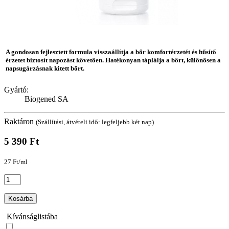
A gondosan fejlesztett formula visszaállítja a bőr komfortérzetét és hűsítő
érzetet biztosít napozást követően. Hatékonyan táplálja a bőrt, különösen a
napsugárzásnak kitett bőrt.
Gyártó:
Biogened SA
Raktáron
(Szállítási, átvételi idő: legfeljebb két nap)
5 390 Ft
27 Ft/ml
Kosárba
Kívánságlistába