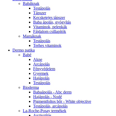
Babáknak
Testápolás
Tápszer
Kecsketejes tápszer
Baba ápolás, gyógyítás
Vitaminok, pelenkák
Fájdalom csillapítók
Mamáknak
Testápolás
Terhes vitaminok
Dermo patika
Babé
Akne
Arcápolás
Fényvédelem
Gyermek
Hajápolás
Testápolás
Bioderma
Babaápolás - Abc derm
Hajápolás - Nodé
Pigmentfoltos bőr - White objective
Testápolás, arcápolás
La-Roche-Posay termékek
Arctisztítás