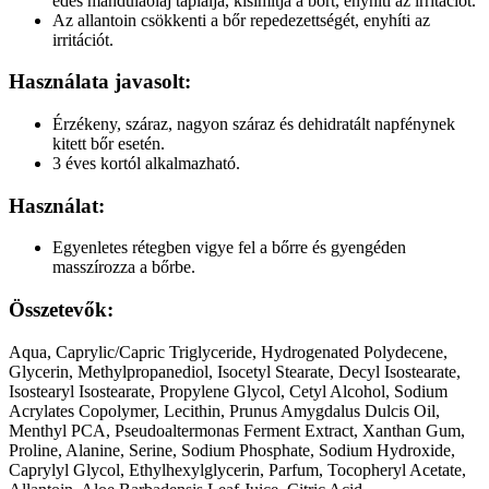
édes mandulaolaj táplálja, kisimítja a bőrt, enyhíti az irritációt.
Az allantoin csökkenti a bőr repedezettségét, enyhíti az
irritációt.
Használata javasolt:
Érzékeny, száraz, nagyon száraz és dehidratált napfénynek
kitett bőr esetén.
3 éves kortól alkalmazható.
Használat:
Egyenletes rétegben vigye fel a bőrre és gyengéden
masszírozza a bőrbe.
Összetevők:
Aqua, Caprylic/Capric Triglyceride, Hydrogenated Polydecene,
Glycerin, Methylpropanediol, Isocetyl Stearate, Decyl Isostearate,
Isostearyl Isostearate, Propylene Glycol, Cetyl Alcohol, Sodium
Acrylates Copolymer, Lecithin, Prunus Amygdalus Dulcis Oil,
Menthyl PCA, Pseudoaltermonas Ferment Extract, Xanthan Gum,
Proline, Alanine, Serine, Sodium Phosphate, Sodium Hydroxide,
Caprylyl Glycol, Ethylhexylglycerin, Parfum, Tocopheryl Acetate,