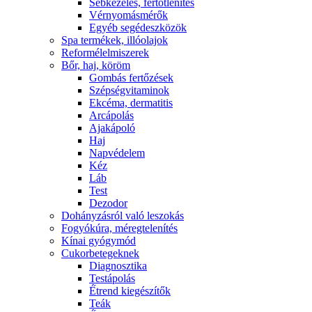
Sebkezelés, fertőtlenítés
Vérnyomásmérők
Egyéb segédeszközök
Spa termékek, illóolajok
Reformélelmiszerek
Bőr, haj, köröm
Gombás fertőzések
Szépségvitaminok
Ekcéma, dermatitis
Arcápolás
Ajakápoló
Haj
Napvédelem
Kéz
Láb
Test
Dezodor
Dohányzásról való leszokás
Fogyókúra, méregtelenítés
Kínai gyógymód
Cukorbetegeknek
Diagnosztika
Testápolás
É́trend kiegészítők
Teák