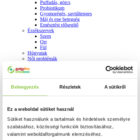
Puffadás, görcs
Probiotikum
Gyomorégés, savtúltenges
Máj és epe betegség
Emésztést elősegítő
Érzékszervek
Szem
Orr
Fül
Húgyutak
Női problémák
Betétek, tamponok
Klimax
Terhességi tesztek
Fogamzásgátlás, síkosítók, potencia
Fertőzések, hüvelyflóra helyreállítás
Beleegyezés
Részletek
A sütikről
Inkontinencia
Férfi problémák
Prosztata
Ez a weboldal sütiket használ
Potencia
Szív és érrrendszer
Sütiket használunk a tartalmak és hirdetések személyre
Aranyér
Visszér
szabásához, közösségi funkciók biztosításához,
Koleszterinszint csökkentők, omega 3
valamint weboldalforgalmunk elemzéséhez.
Vérnyomás és szív gyógyszerei