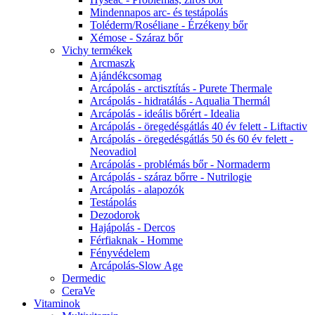
Mindennapos arc- és testápolás
Toléderm/Roséliane - Érzékeny bőr
Xémose - Száraz bőr
Vichy termékek
Arcmaszk
Ajándékcsomag
Arcápolás - arctisztítás - Purete Thermale
Arcápolás - hidratálás - Aqualia Thermál
Arcápolás - ideális bőrért - Idealia
Arcápolás - öregedésgátlás 40 év felett - Liftactiv
Arcápolás - öregedésgátlás 50 és 60 év felett -
Neovadiol
Arcápolás - problémás bőr - Normaderm
Arcápolás - száraz bőrre - Nutrilogie
Arcápolás - alapozók
Testápolás
Dezodorok
Hajápolás - Dercos
Férfiaknak - Homme
Fényvédelem
Arcápolás-Slow Age
Dermedic
CeraVe
Vitaminok