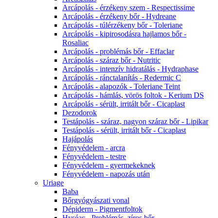
Arcápolás - érzékeny szem - Respectissime
Arcápolás - érzékeny bőr - Hydreane
Arcápolás - túlérzékeny bőr - Toleriane
Arcápolás - kipirosodásra hajlamos bőr -
Rosaliac
Arcápolás - problémás bőr - Effaclar
Arcápolás - száraz bőr - Nutritic
Arcápolás - intenzív hidratálás - Hydraphase
Arcápolás - ránctalanítás - Redermic C
Arcápolás - alapozók - Toleriane Teint
Arcápolás - hámlás, vörös foltok - Kerium DS
Arcápolás - sérült, irritált bőr - Cicaplast
Dezodorok
Testápolás - száraz, nagyon száraz bőr - Lipikar
Testápolás - sérült, irritált bőr - Cicaplast
Hajápolás
Fényvédelem - arcra
Fényvédelem - testre
Fényvédelem - gyermekeknek
Fényvédelem - napozás után
Uriage
Baba
Bőrgyógyászati vonal
Dépiderm - Pigmentfoltok
Hyséac - Problémás, zíros bőr