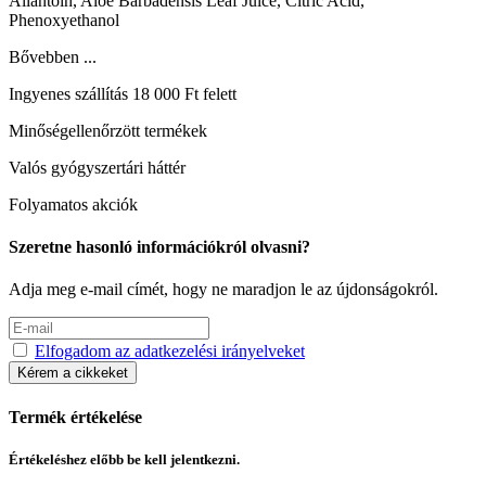
Allantoin, Aloe Barbadensis Leaf Juice, Citric Acid,
Phenoxyethanol
Bővebben ...
Ingyenes szállítás 18 000 Ft felett
Minőségellenőrzött termékek
Valós gyógyszertári háttér
Folyamatos akciók
Szeretne hasonló információkról olvasni?
Adja meg e-mail címét, hogy ne maradjon le az újdonságokról.
Elfogadom az adatkezelési irányelveket
Kérem a cikkeket
Termék értékelése
Értékeléshez előbb be kell jelentkezni.