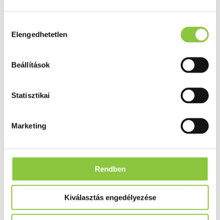
Fog és szájápolás
Í́nygyulladás
Fogkrém
Hozzájárulás
Szájvíz
Elengedhetetlen
kiválasztása
Fogkefe
Fogselyem
Műfogsor ápolás
Beállítások
Fogfehérítés
Fogköztisztító
Teák
É́lvezeti
Statisztikai
Gyógyteák
Könyvek
Egészség ajándékba
Marketing
Tápszer
Ajánlataink
Rendben
Főoldal
Dermedic
Kiválasztás engedélyezése
Dermedic Sunbrella Napozás utáni hűsítő lotion 200 ml