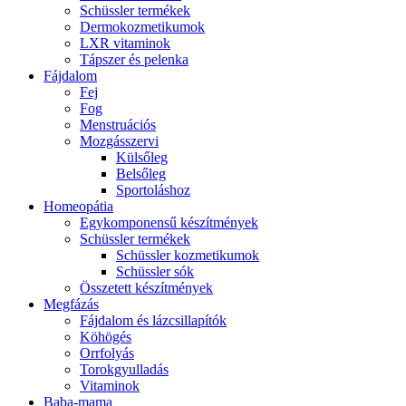
Schüssler termékek
Dermokozmetikumok
LXR vitaminok
Tápszer és pelenka
Fájdalom
Fej
Fog
Menstruációs
Mozgásszervi
Külsőleg
Belsőleg
Sportoláshoz
Homeopátia
Egykomponensű készítmények
Schüssler termékek
Schüssler kozmetikumok
Schüssler sók
Összetett készítmények
Megfázás
Fájdalom és lázcsillapítók
Köhögés
Orrfolyás
Torokgyulladás
Vitaminok
Baba-mama