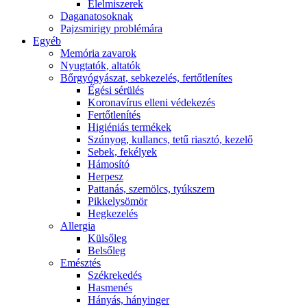
É́lelmiszerek
Daganatosoknak
Pajzsmirigy problémára
Egyéb
Memória zavarok
Nyugtatók, altatók
Bőrgyógyászat, sebkezelés, fertőtlenítes
É́gési sérülés
Koronavírus elleni védekezés
Fertőtlenítés
Higiéniás termékek
Szúnyog, kullancs, tetű riasztó, kezelő
Sebek, fekélyek
Hámosító
Herpesz
Pattanás, szemölcs, tyúkszem
Pikkelysömör
Hegkezelés
Allergia
Külsőleg
Belsőleg
Emésztés
Székrekedés
Hasmenés
Hányás, hányinger