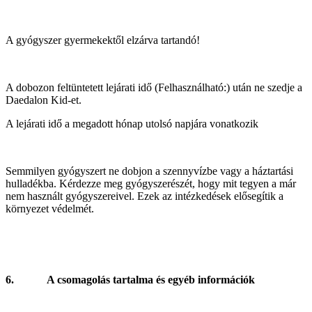
A gyógyszer gyermekektől elzárva tartandó!
A dobozon feltüntetett lejárati idő (Felhasználható:) után ne szedje a
Daedalon Kid‑et.
A lejárati idő a megadott hónap utolsó napjára vonatkozik
Semmilyen gyógyszert ne dobjon a szennyvízbe vagy a háztartási
hulladékba. Kérdezze meg gyógyszerészét, hogy mit tegyen a már
nem használt gyógyszereivel. Ezek az intézkedések elősegítik a
környezet védelmét.
6. A csomagolás tartalma és egyéb információk