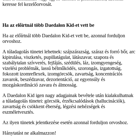
keresse fel kezelőorvosát.
Ha az előírtnál több Daedalon Kid-et vett be
Ha az előírtnál több Daedalon Kid-et vett be, azonnal forduljon
orvoshoz.
A túladagolás tünetei lehetnek: szájszárazság, száraz és forró bőr, arc
kipirulása, viszketés, pupillatágulat, látászavar, szapora és
szabálytalan szívverés, fejfájás, szédülés, láz, izomgyengeség,
vizelési problémák, lassú bélműködés, szorongás, izgatottság,
fokozott izomreflexek, izomgörcsök, zavartság, koncentrációs
zavarok, beszédzavar, dezorientáció, az egyensúly és
mozgáskordináció zavara és álmosság.
A Daedalon Kid igen nagy adagjainak bevétele után kialakulhatnak
a túladagolás tünetei: görcsök, érzékcsalódások (hallucinációk),
zavartság és csökkent éberség, légzési nehézségek és
eszméletvesztés.
Az ilyen tünetek jelentkezése esetén azonnal forduljon orvoshoz.
Hánytatást ne alkalmazzon!