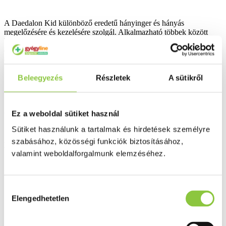
A Daedalon Kid különböző eredetű hányinger és hányás
megelőzésére és kezelésére szolgál. Alkalmazható többek között
bármely jármű kiváltotta utazási betegségben, különféle hányingert
okozó eszközös vizsgálatok előtt, vagy szédüléssel is járó középfül-
eredetű émelygéskor (például Ménier-szindróma).
Beleegyezés
Részletek
A sütikről
2. Tudnivalók az Daedalon Kid alkalmazása előtt
Ez a weboldal sütiket használ
Sütiket használunk a tartalmak és hirdetések személyre
szabásához, közösségi funkciók biztosításához,
Ne szedje a Daedalon
Kid-et
valamint weboldalforgalmunk elemzéséhez.
­ ha allergiás a dimenhidrinátra vagy a gyógyszer (6.
pontban felsorolt) egyéb összetevőjére;
Hozzájárulás
­ görcsös állapotokban (eklampszia, epilepszia);
Elengedhetetlen
kiválasztása
­ vese- és májkárosodás esetén;
­ zöldhályog (zárt zugú glaukóma) esetén;