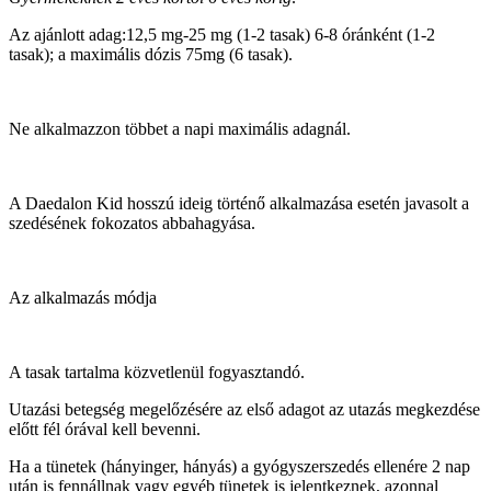
Az ajánlott adag:12,5
mg-25 mg (1-2 tasak) 6-8 óránként (1-2
tasak); a maximális dózis 75mg (6 tasak).
Ne alkalmazzon többet a napi maximális adagnál.
A Daedalon Kid hosszú ideig történő alkalmazása esetén javasolt a
szedésének fokozatos abbahagyása.
Az alkalmazás módja
A tasak tartalma közvetlenül fogyasztandó.
Utazási betegség megelőzésére az első adagot az utazás megkezdése
előtt fél órával kell bevenni.
Ha a tünetek (hányinger, hányás) a gyógyszerszedés ellenére 2 nap
után is fennállnak vagy egyéb tünetek is jelentkeznek, azonnal