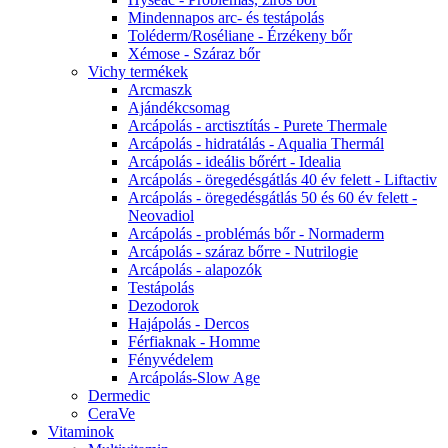
Mindennapos arc- és testápolás
Toléderm/Roséliane - Érzékeny bőr
Xémose - Száraz bőr
Vichy termékek
Arcmaszk
Ajándékcsomag
Arcápolás - arctisztítás - Purete Thermale
Arcápolás - hidratálás - Aqualia Thermál
Arcápolás - ideális bőrért - Idealia
Arcápolás - öregedésgátlás 40 év felett - Liftactiv
Arcápolás - öregedésgátlás 50 és 60 év felett -
Neovadiol
Arcápolás - problémás bőr - Normaderm
Arcápolás - száraz bőrre - Nutrilogie
Arcápolás - alapozók
Testápolás
Dezodorok
Hajápolás - Dercos
Férfiaknak - Homme
Fényvédelem
Arcápolás-Slow Age
Dermedic
CeraVe
Vitaminok