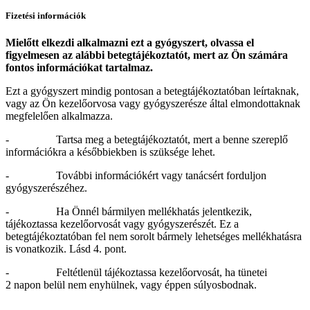
Fizetési információk
Mielőtt elkezdi alkalmazni ezt a gyógyszert,
olvassa el
figyelmesen az alábbi betegtájékoztatót, mert az Ön számára
fontos információkat tartalmaz.
Ezt a gyógyszert mindig pontosan a betegtájékoztatóban leírtaknak,
vagy az Ön kezelőorvosa vagy gyógyszerésze által elmondottaknak
megfelelően alkalmazza.
- Tartsa meg a betegtájékoztatót, mert a benne szereplő
információkra a későbbiekben is szüksége lehet.
- További információkért vagy tanácsért forduljon
gyógyszerészéhez.
- Ha Önnél bármilyen mellékhatás jelentkezik,
tájékoztassa kezelőorvosát vagy gyógyszerészét. Ez a
betegtájékoztatóban fel nem sorolt bármely lehetséges mellékhatásra
is vonatkozik. Lásd 4. pont.
- Feltétlenül tájékoztassa kezelőorvosát, ha tünetei
2 napon belül nem enyhülnek, vagy éppen súlyosbodnak.