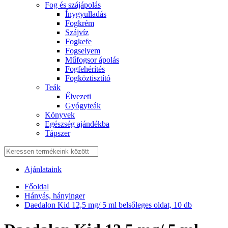
Fog és szájápolás
Í́nygyulladás
Fogkrém
Szájvíz
Fogkefe
Fogselyem
Műfogsor ápolás
Fogfehérítés
Fogköztisztító
Teák
É́lvezeti
Gyógyteák
Könyvek
Egészség ajándékba
Tápszer
Ajánlataink
Főoldal
Hányás, hányinger
Daedalon Kid 12,5 mg/ 5 ml belsőleges oldat, 10 db