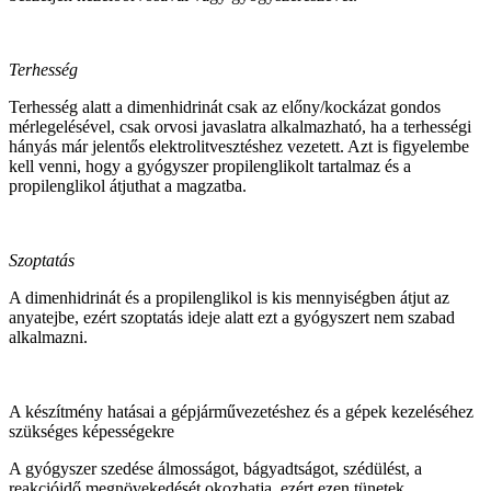
Terhesség
Terhesség alatt a dimenhidrinát csak az előny/kockázat gondos
mérlegelésével, csak orvosi javaslatra alkalmazható, ha a terhességi
hányás már jelentős elektrolitvesztéshez vezetett. Azt is figyelembe
kell venni, hogy a gyógyszer propilenglikolt tartalmaz és a
propilenglikol átjuthat a magzatba.
Szoptatás
A dimenhidrinát és a propilenglikol is kis mennyiségben átjut az
anyatejbe, ezért szoptatás ideje alatt ezt a gyógyszert nem szabad
alkalmazni.
A készítmény hatásai a gépjárművezetéshez és a gépek kezeléséhez
szükséges képességekre
A gyógyszer szedése álmosságot, bágyadtságot, szédülést, a
reakcióidő megnövekedését okozhatja, ezért ezen tünetek