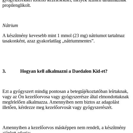
propilenglikolt.
Nátrium
A készítmény kevesebb mint 1 mmol (23 mg) nátriumot tartalmaz
tasakonként, azaz gyakorlatilag „nátriummentes”.
3. Hogyan kell alkalmazni a Daedalon Kid‑et?
Ezt a gyógyszert mindig pontosan a betegtájékoztatóban leírtaknak,
vagy az Ön kezelőorvosa vagy gyógyszerésze által elmondottaknak
megfelelően alkalmazza. Amennyiben nem biztos az adagolást
illetően, kérdezze meg kezelőorvosát vagy gyógyszerészét.
Amennyiben a kezelőorvos másképpen nem rendeli, a készítmény
ajánlott adagja: