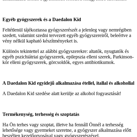
Egyéb gyógyszerek és a Daedalon Kid
Feltétlenül tájékoztassa gyógyszerészét a jelenleg vagy nemrégiben
szedett, valamint szedni tervezett egyéb gyógyszereiről, beleértve a
vény nélkül kapható készítményeket is.
Különös tekintettel az alábbi gyógyszerekre: altatók, nyugtatók és
egyéb pszichiátriai gyógyszerek, epilepszia elleni szerek, Parkinson-
kór elleni gyógyszerek, görcsoldók, egyes antibiotikumok.
A Daedalon Kid egyidejű alkalmazása étellel, itallal és alkohollal
A Daedalon Kid szedése alatt kerülje az alkohol fogyasztását!
Termékenység, terhesség és szoptatás
Ha Ön terhes vagy szoptat, illetve ha fennáll Önnél a terhesség
lehetősége vagy gyermeket szeretne, a gyógyszer alkalmazása előtt
beszéljen kezelőorvosával vagy gyógyszerészével.