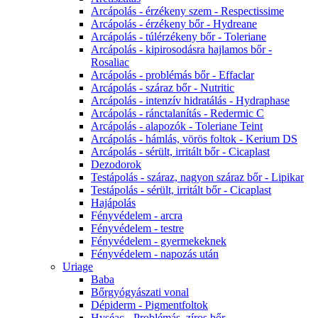
Arcápolás - érzékeny szem - Respectissime
Arcápolás - érzékeny bőr - Hydreane
Arcápolás - túlérzékeny bőr - Toleriane
Arcápolás - kipirosodásra hajlamos bőr -
Rosaliac
Arcápolás - problémás bőr - Effaclar
Arcápolás - száraz bőr - Nutritic
Arcápolás - intenzív hidratálás - Hydraphase
Arcápolás - ránctalanítás - Redermic C
Arcápolás - alapozók - Toleriane Teint
Arcápolás - hámlás, vörös foltok - Kerium DS
Arcápolás - sérült, irritált bőr - Cicaplast
Dezodorok
Testápolás - száraz, nagyon száraz bőr - Lipikar
Testápolás - sérült, irritált bőr - Cicaplast
Hajápolás
Fényvédelem - arcra
Fényvédelem - testre
Fényvédelem - gyermekeknek
Fényvédelem - napozás után
Uriage
Baba
Bőrgyógyászati vonal
Dépiderm - Pigmentfoltok
Hyséac - Problémás, zíros bőr