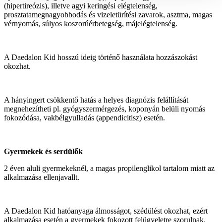
(hipertireózis), illetve agyi keringési elégtelenség,
prosztatamegnagyobbodás és vizeletürítési zavarok, asztma, magas
vérnyomás, súlyos koszorúérbetegség, májelégtelenség.
A Daedalon Kid hosszú ideig történő használata hozzászokást
okozhat.
A hányingert csökkentő hatás a helyes diagnózis felállítását
megnehezítheti pl. gyógyszermérgezés, koponyán belüli nyomás
fokozódása, vakbélgyulladás (appendicitisz) esetén.
Gyermekek és serdülők
2 éven aluli gyermekeknél, a magas propilenglikol tartalom miatt az
alkalmazása ellenjavallt.
A Daedalon Kid hatóanyaga álmosságot, szédülést okozhat, ezért
alkalmazása esetén a gyermekek fokozott felügyeletre szorulnak.