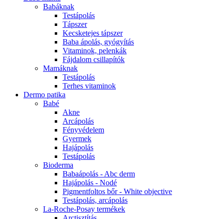
Babáknak
Testápolás
Tápszer
Kecsketejes tápszer
Baba ápolás, gyógyítás
Vitaminok, pelenkák
Fájdalom csillapítók
Mamáknak
Testápolás
Terhes vitaminok
Dermo patika
Babé
Akne
Arcápolás
Fényvédelem
Gyermek
Hajápolás
Testápolás
Bioderma
Babaápolás - Abc derm
Hajápolás - Nodé
Pigmentfoltos bőr - White objective
Testápolás, arcápolás
La-Roche-Posay termékek
Arctisztítás