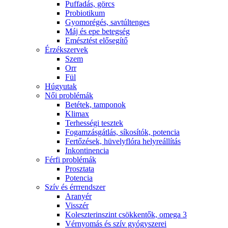
Puffadás, görcs
Probiotikum
Gyomorégés, savtúltenges
Máj és epe betegség
Emésztést elősegítő
Érzékszervek
Szem
Orr
Fül
Húgyutak
Női problémák
Betétek, tamponok
Klimax
Terhességi tesztek
Fogamzásgátlás, síkosítók, potencia
Fertőzések, hüvelyflóra helyreállítás
Inkontinencia
Férfi problémák
Prosztata
Potencia
Szív és érrrendszer
Aranyér
Visszér
Koleszterinszint csökkentők, omega 3
Vérnyomás és szív gyógyszerei