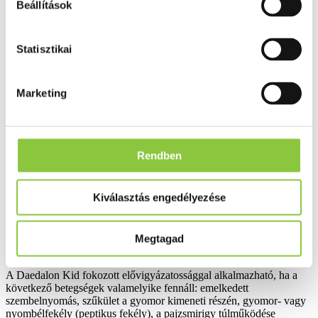
Beállítások
­ megnövekedett koponyaűri nyomás esetén (pl.
fejsérülés után);
Statisztikai
­ szoptatás ideje alatt;
­ 2 évesnél fiatalabb gyermek esetén ellenjavallt.
Marketing
Figyelmeztetések és óvintézkedések
A Daedalon Kid alkalmazása előtt beszéljen kezelőorvosával vagy
Rendben
gyógyszerészével.
Kiválasztás engedélyezése
A Daedalon Kid-et csak hányinger és hányás megelőzésére vagy
enyhítésére szabad használni.
Megtagad
A Daedalon Kid fokozott elővigyázatossággal alkalmazható, ha a
következő betegségek valamelyike fennáll: emelkedett
szembelnyomás, szűkület a gyomor kimeneti részén, gyomor- vagy
nyombélfekély (peptikus fekély), a pajzsmirigy túlműködése