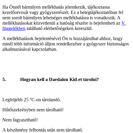
Ha Önnél bármilyen mellékhatás jelentkezik, tájékoztassa
kezelőorvosát vagy gyógyszerészét. Ez a betegtájékoztatóban fel
nem sorolt bármilyen lehetséges mellékhatásra is vonatkozik. A
mellékhatásokat közvetlenül a hatóság részére is bejelentheti az
V.
függelékben
található elérhetőségeken keresztül.
A mellékhatások bejelentésével Ön is hozzájárulhat ahhoz, hogy
minél több információ álljon rendelkezésre a gyógyszer biztonságos
alkalmazásával kapcsolatban.
5.
Hogyan kell a Daedalon Kid‑et tárolni?
Legfeljebb 25 °C-on tárolandó.
Hűtőszekrényben nem tárolható!
Nem fagyasztható!
A készítmény felbontás után nem tárolható.