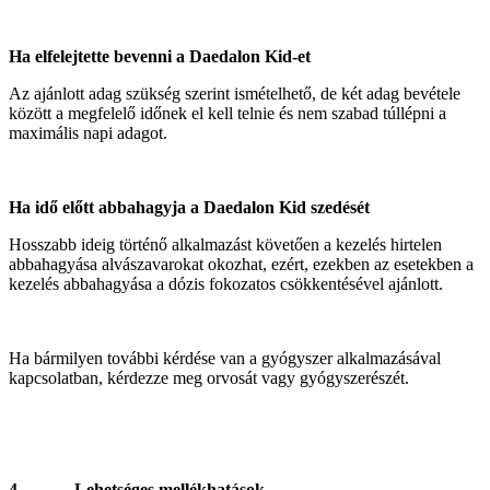
Ha elfelejtette bevenni a Daedalon Kid-et
Az ajánlott adag szükség szerint ismételhető, de két adag bevétele
között a megfelelő időnek el kell telnie és nem szabad túllépni a
maximális napi adagot.
Ha idő előtt abbahagyja a Daedalon Kid szedését
Hosszabb ideig történő alkalmazást követően a kezelés hirtelen
abbahagyása alvászavarokat okozhat, ezért, ezekben az esetekben a
kezelés abbahagyása a dózis fokozatos csökkentésével ajánlott.
Ha bármilyen további kérdése van a gyógyszer alkalmazásával
kapcsolatban, kérdezze meg orvosát vagy gyógyszerészét.
4. Lehetséges mellékhatások