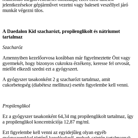
jelentkezésekor gépjárművet vezetni vagy baleseti veszéllyel járó
munkát végezni tilos.
A Daedalon Kid szacharózt, propilenglikolt és nátriumot
tartalmaz
Szacharóz
Amennyiben kezelőorvosa korábban már figyelmeztette Önt vagy
gyermekét, hogy bizonyos cukrokra érzékeny, keresse fel orvosát,
mielőtt elkezdi szedni ezt a gyógyszert.
A gyógyszer tasakonként 2 g szacharózt tartalmaz, amit
cukorbetegség (diabétesz mellitusz) esetén figyelembe kell venni.
Propilenglikol
Ez a gyógyszer tasakonként 64,34 mg propilenglikolt tartalmaz, így
a propilenglikol koncentrációja 12,87 mg/ml.
Ezt figyelembe kell venni az egyidejűleg olyan egyéb
gyógyszerekkel történő kezeléseknél, melyek szintén tartalmaznak