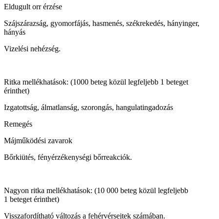
Eldugult orr érzése
Szájszárazság, gyomorfájás, hasmenés, székrekedés, hányinger,
hányás
Vizelési nehézség.
Ritka mellékhatások: (1000 beteg közül legfeljebb 1 beteget
érinthet)
Izgatottság, álmatlanság, szorongás, hangulatingadozás
Remegés
Májműködési zavarok
Bőrkiütés, fényérzékenységi bőrreakciók.
Nagyon ritka mellékhatások: (10 000 beteg közül legfeljebb
1 beteget érinthet)
Visszafordítható változás a fehérvérsejtek számában.