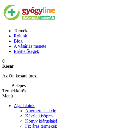
Termékek
Rólunk
Blog
A vásárlás menete
Elérhetőségek
0
Kosár
Az Ön kosara üres.
Belépés
Termékkörök
Menü
Ajánlataink
Augusztusi akció
Készletkisöprés
Könyv kiárusítás!
Fix áras termékek