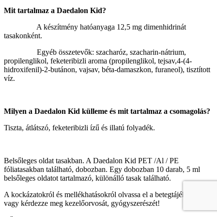
Mit tartalmaz a Daedalon Kid?
­ A készítmény hatóanyaga 12,5 mg dimenhidrinát
tasakonként.
­ Egyéb összetevők: szacharóz, szacharin‑nátrium,
propilenglikol, feketeribizli aroma (propilenglikol, tejsav,4-(4-
hidroxifenil)-2-butánon, vajsav, béta-damaszkon, furaneol), tisztított
víz.
Milyen a Daedalon Kid külleme és mit tartalmaz a csomagolás?
Tiszta, átlátszó, feketeribizli ízű és illatú folyadék.
Belsőleges oldat tasakban. A Daedalon Kid PET /Al / PE
fóliatasakban található, dobozban. Egy dobozban 10 darab, 5 ml
belsőleges oldatot tartalmazó, különálló tasak található.
A kockázatokról és mellékhatásokról olvassa el a betegtájékoztatót,
vagy kérdezze meg kezelőorvosát, gyógyszerészét!