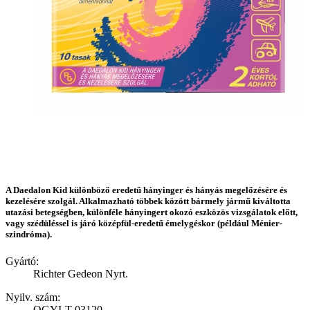
A Daedalon Kid különböző eredetű hányinger és hányás megelőzésére és
kezelésére szolgál. Alkalmazható többek között bármely jármű kiváltotta
utazási betegségben, különféle hányingert okozó eszközös vizsgálatok előtt,
vagy szédüléssel is járó középfül-eredetű émelygéskor (például Ménier-
szindróma).
Gyártó:
Richter Gedeon Nyrt.
Nyilv. szám:
OGYI-T-03120