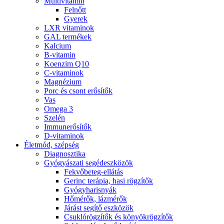
Multivitamin
Felnőtt
Gyerek
LXR vitaminok
GAL termékek
Kalcium
B-vitamin
Koenzim Q10
C-vitaminok
Magnézium
Porc és csont erősítők
Vas
Omega 3
Szelén
Immunerősítők
D-vitaminok
Életmód, szépség
Diagnosztika
Gyógyászati segédeszközök
Fekvőbeteg-ellátás
Gerinc terápia, hasi rögzítők
Gyógyharisnyák
Hőmérők, lázmérők
Járást segítő eszközök
Csuklórögzítők és könyökrögzítők