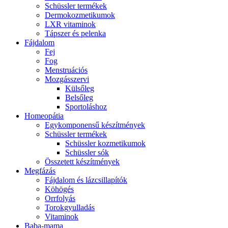
Schüssler termékek
Dermokozmetikumok
LXR vitaminok
Tápszer és pelenka
Fájdalom
Fej
Fog
Menstruációs
Mozgásszervi
Külsőleg
Belsőleg
Sportoláshoz
Homeopátia
Egykomponensű készítmények
Schüssler termékek
Schüssler kozmetikumok
Schüssler sók
Összetett készítmények
Megfázás
Fájdalom és lázcsillapítók
Köhögés
Orrfolyás
Torokgyulladás
Vitaminok
Baba-mama