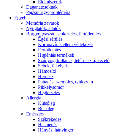
É́lelmiszerek
Daganatosoknak
Pajzsmirigy problémára
Egyéb
Memória zavarok
Nyugtatók, altatók
Bőrgyógyászat, sebkezelés, fertőtlenítes
É́gési sérülés
Koronavírus elleni védekezés
Fertőtlenítés
Higiéniás termékek
Szúnyog, kullancs, tetű riasztó, kezelő
Sebek, fekélyek
Hámosító
Herpesz
Pattanás, szemölcs, tyúkszem
Pikkelysömör
Hegkezelés
Allergia
Külsőleg
Belsőleg
Emésztés
Székrekedés
Hasmenés
Hányás, hányinger