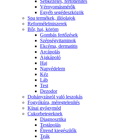
Sebkezelés, fertőtlenítés
Vérnyomásmérők
Egyéb segédeszközök
Spa termékek, illóolajok
Reformélelmiszerek
Bőr, haj, köröm
Gombás fertőzések
Szépségvitaminok
Ekcéma, dermatitis
Arcápolás
Ajakápoló
Haj
Napvédelem
Kéz
Láb
Test
Dezodor
Dohányzásról való leszokás
Fogyókúra, méregtelenítés
Kínai gyógymód
Cukorbetegeknek
Diagnosztika
Testápolás
É́trend kiegészítők
Teák