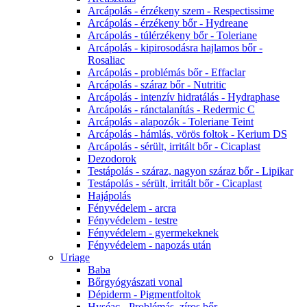
Arcápolás - érzékeny szem - Respectissime
Arcápolás - érzékeny bőr - Hydreane
Arcápolás - túlérzékeny bőr - Toleriane
Arcápolás - kipirosodásra hajlamos bőr -
Rosaliac
Arcápolás - problémás bőr - Effaclar
Arcápolás - száraz bőr - Nutritic
Arcápolás - intenzív hidratálás - Hydraphase
Arcápolás - ránctalanítás - Redermic C
Arcápolás - alapozók - Toleriane Teint
Arcápolás - hámlás, vörös foltok - Kerium DS
Arcápolás - sérült, irritált bőr - Cicaplast
Dezodorok
Testápolás - száraz, nagyon száraz bőr - Lipikar
Testápolás - sérült, irritált bőr - Cicaplast
Hajápolás
Fényvédelem - arcra
Fényvédelem - testre
Fényvédelem - gyermekeknek
Fényvédelem - napozás után
Uriage
Baba
Bőrgyógyászati vonal
Dépiderm - Pigmentfoltok
Hyséac - Problémás, zíros bőr