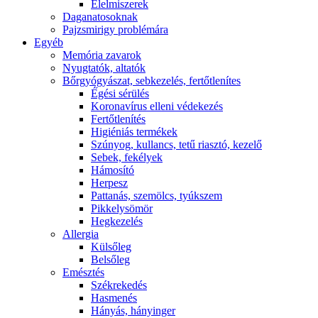
É́lelmiszerek
Daganatosoknak
Pajzsmirigy problémára
Egyéb
Memória zavarok
Nyugtatók, altatók
Bőrgyógyászat, sebkezelés, fertőtlenítes
É́gési sérülés
Koronavírus elleni védekezés
Fertőtlenítés
Higiéniás termékek
Szúnyog, kullancs, tetű riasztó, kezelő
Sebek, fekélyek
Hámosító
Herpesz
Pattanás, szemölcs, tyúkszem
Pikkelysömör
Hegkezelés
Allergia
Külsőleg
Belsőleg
Emésztés
Székrekedés
Hasmenés
Hányás, hányinger