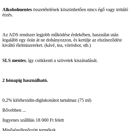
Alkoholmentes
összetételének köszönhetően nincs égő vagy irritáló
érzés.
Az ADS rendszer legjobb működése érdekében, használat után
legalább egy órán át ne dohányozzon, és kerülje az elszíneződést
kiváltó élelmiszereket. (kávé, tea, vörösbor, stb.)
SLS mentes
, így csökkenti a szövetek kiszáradását.
2 hónapig használható.
0,2% klórhexidin-diglukonátot tartalmaz (75 ml)
Bővebben ...
Ingyenes szállítás 18 000 Ft felett
Minőségellenőrzött termékek