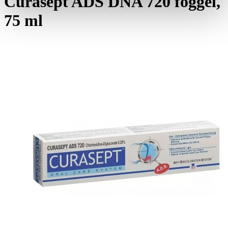
Curasept ADS DNA 720 foggél,
75 ml