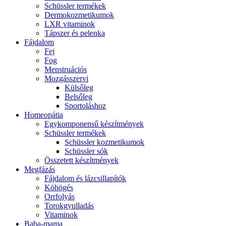
Schüssler termékek
Dermokozmetikumok
LXR vitaminok
Tápszer és pelenka
Fájdalom
Fej
Fog
Menstruációs
Mozgásszervi
Külsőleg
Belsőleg
Sportoláshoz
Homeopátia
Egykomponensű készítmények
Schüssler termékek
Schüssler kozmetikumok
Schüssler sók
Összetett készítmények
Megfázás
Fájdalom és lázcsillapítók
Köhögés
Orrfolyás
Torokgyulladás
Vitaminok
Baba-mama