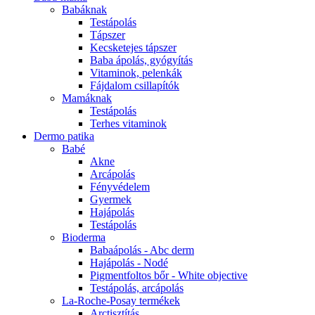
Babáknak
Testápolás
Tápszer
Kecsketejes tápszer
Baba ápolás, gyógyítás
Vitaminok, pelenkák
Fájdalom csillapítók
Mamáknak
Testápolás
Terhes vitaminok
Dermo patika
Babé
Akne
Arcápolás
Fényvédelem
Gyermek
Hajápolás
Testápolás
Bioderma
Babaápolás - Abc derm
Hajápolás - Nodé
Pigmentfoltos bőr - White objective
Testápolás, arcápolás
La-Roche-Posay termékek
Arctisztítás