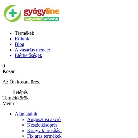
Termékek
Rólunk
Blog
A vásárlás menete
Elérhetőségek
0
Kosár
Az Ön kosara üres.
Belépés
Termékkörök
Menü
Ajánlataink
Augusztusi akció
Készletkisöprés
Könyv kiárusítás!
Fix áras termékek