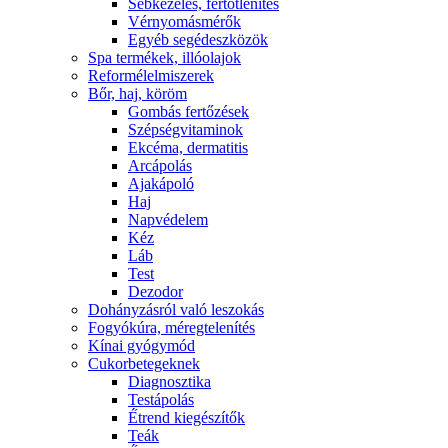
Sebkezelés, fertőtlenítés
Vérnyomásmérők
Egyéb segédeszközök
Spa termékek, illóolajok
Reformélelmiszerek
Bőr, haj, köröm
Gombás fertőzések
Szépségvitaminok
Ekcéma, dermatitis
Arcápolás
Ajakápoló
Haj
Napvédelem
Kéz
Láb
Test
Dezodor
Dohányzásról való leszokás
Fogyókúra, méregtelenítés
Kínai gyógymód
Cukorbetegeknek
Diagnosztika
Testápolás
É́trend kiegészítők
Teák