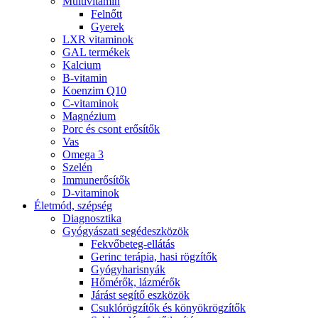
Multivitamin
Felnőtt
Gyerek
LXR vitaminok
GAL termékek
Kalcium
B-vitamin
Koenzim Q10
C-vitaminok
Magnézium
Porc és csont erősítők
Vas
Omega 3
Szelén
Immunerősítők
D-vitaminok
Életmód, szépség
Diagnosztika
Gyógyászati segédeszközök
Fekvőbeteg-ellátás
Gerinc terápia, hasi rögzítők
Gyógyharisnyák
Hőmérők, lázmérők
Járást segítő eszközök
Csuklórögzítők és könyökrögzítők