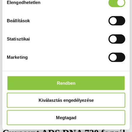
Elengedhetetlen
Fog és szájápolás
kiválasztása
Í́nygyulladás
Fogkrém
Szájvíz
Beállítások
Fogkefe
Fogselyem
Műfogsor ápolás
Statisztikai
Fogfehérítés
Fogköztisztító
Teák
É́lvezeti
Marketing
Gyógyteák
Könyvek
Egészség ajándékba
Tápszer
Rendben
Ajánlataink
Kiválasztás engedélyezése
Főoldal
Fogkrém
Megtagad
Curasept ADS DNA 720 foggél, 75 ml