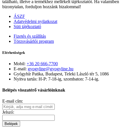
található, illetve a termékhez mellékelt tájékoztatót. Ha valamiben
bizonytalan, forduljon hozzánk bizalommal!
ÁSZF
Adatvédelmi nyilatkozat
Süti tájékoztató
Fizetés és szállítás
Törzsvásárlói program
Elérhetőségek
Mobil:
+36 20 666-7700
E-mail:
gyogyline@gyogyline.hu
Gyógyhír Patika, Budapest, Teleki László tér 5, 1086
Nyitva tartás: H-P: 7-18-ig, szombaton: 7-14-ig.
Belépés visszatérő vásárlóinknak
E-mail cím:
Jelszó:
Belépek