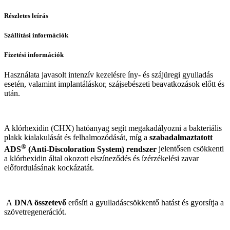
Részletes leírás
Szállítási információk
Fizetési információk
Használata javasolt intenzív kezelésre íny- és szájüregi gyulladás
esetén, valamint implantáláskor, szájsebészeti beavatkozások előtt és
után.
A klórhexidin (CHX) hatóanyag segít megakadályozni a bakteriális
plakk kialakulását és felhalmozódását, míg a
szabadalmaztatott
®
ADS
(Anti-Discoloration System) rendszer
jelentősen csökkenti
a klórhexidin által okozott elszíneződés és ízérzékelési zavar
előfordulásának kockázatát.
A
DNA összetevő
erősíti a gyulladáscsökkentő hatást és gyorsítja a
szövetregenerációt.