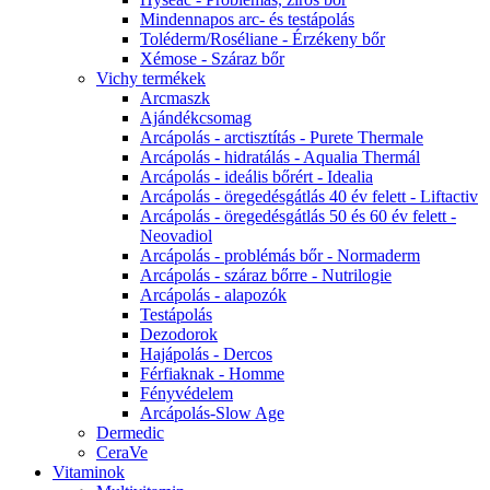
Mindennapos arc- és testápolás
Toléderm/Roséliane - Érzékeny bőr
Xémose - Száraz bőr
Vichy termékek
Arcmaszk
Ajándékcsomag
Arcápolás - arctisztítás - Purete Thermale
Arcápolás - hidratálás - Aqualia Thermál
Arcápolás - ideális bőrért - Idealia
Arcápolás - öregedésgátlás 40 év felett - Liftactiv
Arcápolás - öregedésgátlás 50 és 60 év felett -
Neovadiol
Arcápolás - problémás bőr - Normaderm
Arcápolás - száraz bőrre - Nutrilogie
Arcápolás - alapozók
Testápolás
Dezodorok
Hajápolás - Dercos
Férfiaknak - Homme
Fényvédelem
Arcápolás-Slow Age
Dermedic
CeraVe
Vitaminok