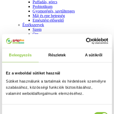
Puffadás, görcs
Probiotikum
Gyomorégés, savtúltenges
Máj és epe betegség
Emésztést elősegítő
Érzékszervek
Szem
Orr
Fül
Húgyutak
Női problémák
Betétek, tamponok
Beleegyezés
Részletek
A sütikről
Klimax
Terhességi tesztek
Fogamzásgátlás, síkosítók, potencia
Fertőzések, hüvelyflóra helyreállítás
Ez a weboldal sütiket használ
Inkontinencia
Férfi problémák
Sütiket használunk a tartalmak és hirdetések személyre
Prosztata
szabásához, közösségi funkciók biztosításához,
Potencia
valamint weboldalforgalmunk elemzéséhez.
Szív és érrrendszer
Aranyér
Visszér
Koleszterinszint csökkentők, omega 3
Hozzájárulás
Vérnyomás és szív gyógyszerei