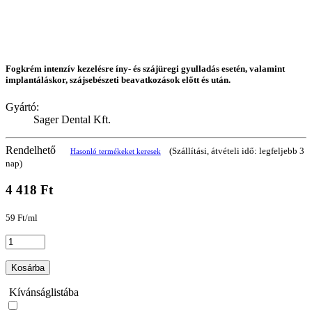
Fogkrém intenzív kezelésre íny- és szájüregi gyulladás esetén, valamint
implantáláskor, szájsebészeti beavatkozások előtt és után.
Gyártó:
Sager Dental Kft.
Rendelhető
(Szállítási, átvételi idő: legfeljebb 3
Hasonló termékeket keresek
nap)
4 418 Ft
59 Ft/ml
Kosárba
Kívánságlistába