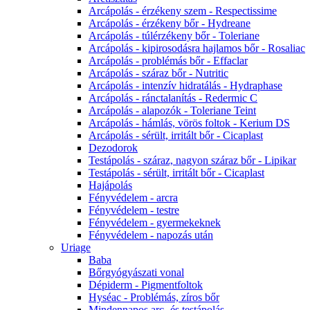
Arcápolás - érzékeny szem - Respectissime
Arcápolás - érzékeny bőr - Hydreane
Arcápolás - túlérzékeny bőr - Toleriane
Arcápolás - kipirosodásra hajlamos bőr - Rosaliac
Arcápolás - problémás bőr - Effaclar
Arcápolás - száraz bőr - Nutritic
Arcápolás - intenzív hidratálás - Hydraphase
Arcápolás - ránctalanítás - Redermic C
Arcápolás - alapozók - Toleriane Teint
Arcápolás - hámlás, vörös foltok - Kerium DS
Arcápolás - sérült, irritált bőr - Cicaplast
Dezodorok
Testápolás - száraz, nagyon száraz bőr - Lipikar
Testápolás - sérült, irritált bőr - Cicaplast
Hajápolás
Fényvédelem - arcra
Fényvédelem - testre
Fényvédelem - gyermekeknek
Fényvédelem - napozás után
Uriage
Baba
Bőrgyógyászati vonal
Dépiderm - Pigmentfoltok
Hyséac - Problémás, zíros bőr
Mindennapos arc- és testápolás