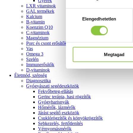
Gyerek
LXR vitaminok
GAL termékek
Hozzájárulás
Kalcium
Elengedhetetlen
kiválasztása
B-vitamin
Koenzim Q10
C-vitaminok
Magnézium
Porc és csont erősítők
Vas
Omega 3
Megtagad
Szelén
Immunerősítők
D-vitaminok
Életmód, szépség
Diagnosztika
Gyógyászati segédeszközök
Fekvőbeteg-ellátás
Gerinc terápia, hasi rögzítők
Gyógyharisnyák
Hőmérők, lázmérők
Járást segítő eszközök
Csuklórögzítők és könyökrögzítők
Sebkezelés, fertőtlenítés
Vérnyomásmérők