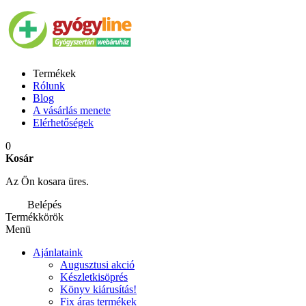
Termékek
Rólunk
Blog
A vásárlás menete
Elérhetőségek
0
Kosár
Az Ön kosara üres.
Belépés
Termékkörök
Menü
Ajánlataink
Augusztusi akció
Készletkisöprés
Könyv kiárusítás!
Fix áras termékek