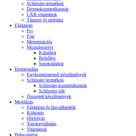
Schüssler termékek
Dermokozmetikumok
LXR vitaminok
Tápszer és pelenka
Fájdalom
Fej
Fog
Menstruációs
Mozgásszervi
Külsőleg
Belsőleg
Sportoláshoz
Homeopátia
Egykomponensű készítmények
Schüssler termékek
Schüssler kozmetikumok
Schüssler sók
Összetett készítmények
Megfázás
Fájdalom és lázcsillapítók
Köhögés
Orrfolyás
Torokgyulladás
Vitaminok
Baba-mama