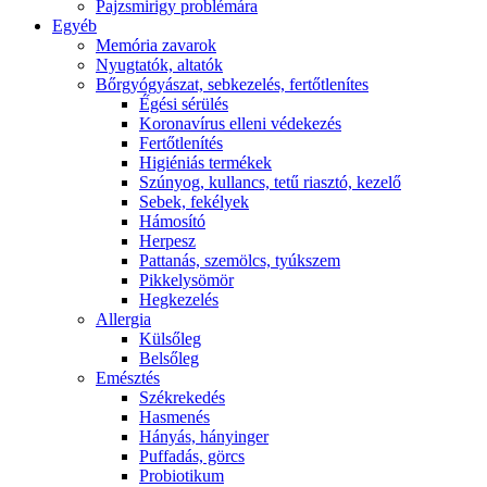
Pajzsmirigy problémára
Egyéb
Memória zavarok
Nyugtatók, altatók
Bőrgyógyászat, sebkezelés, fertőtlenítes
É́gési sérülés
Koronavírus elleni védekezés
Fertőtlenítés
Higiéniás termékek
Szúnyog, kullancs, tetű riasztó, kezelő
Sebek, fekélyek
Hámosító
Herpesz
Pattanás, szemölcs, tyúkszem
Pikkelysömör
Hegkezelés
Allergia
Külsőleg
Belsőleg
Emésztés
Székrekedés
Hasmenés
Hányás, hányinger
Puffadás, görcs
Probiotikum