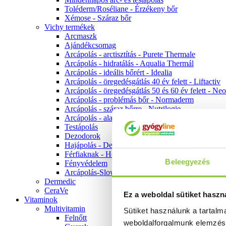
Toléderm/Roséliane - Érzékeny bőr
Xémose - Száraz bőr
Vichy termékek
Arcmaszk
Ajándékcsomag
Arcápolás - arctisztítás - Purete Thermale
Arcápolás - hidratálás - Aqualia Thermál
Arcápolás - ideális bőrért - Idealia
Arcápolás - öregedésgátlás 40 év felett - Liftactiv
Arcápolás - öregedésgátlás 50 és 60 év felett - Ne
Arcápolás - problémás bőr - Normaderm
Arcápolás - száraz bőrre - Nutrilogie
Arcápolás - alapozók
Testápolás
Dezodorok
Hajápolás - Dercos
Férfiaknak - Homme
Beleegyezés
Fényvédelem
Arcápolás-Slow Age
Dermedic
CeraVe
Ez a weboldal sütiket haszn
Vitaminok
Multivitamin
Sütiket használunk a tartal
Felnőtt
weboldalforgalmunk elemzé