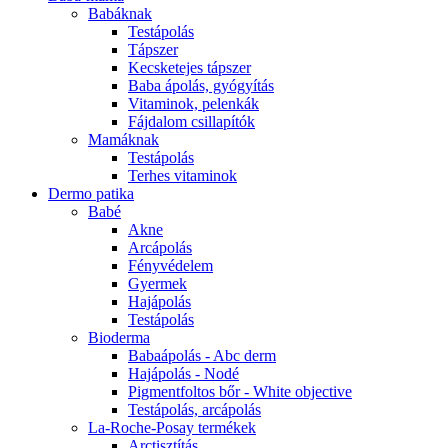
Babáknak
Testápolás
Tápszer
Kecsketejes tápszer
Baba ápolás, gyógyítás
Vitaminok, pelenkák
Fájdalom csillapítók
Mamáknak
Testápolás
Terhes vitaminok
Dermo patika
Babé
Akne
Arcápolás
Fényvédelem
Gyermek
Hajápolás
Testápolás
Bioderma
Babaápolás - Abc derm
Hajápolás - Nodé
Pigmentfoltos bőr - White objective
Testápolás, arcápolás
La-Roche-Posay termékek
Arctisztítás