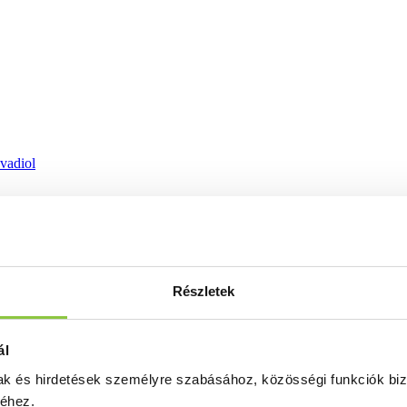
ovadiol
Részletek
ál
mak és hirdetések személyre szabásához, közösségi funkciók biz
séhez.