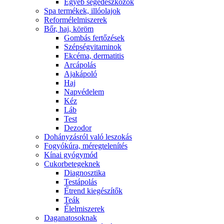
Egyéb segédeszközök
Spa termékek, illóolajok
Reformélelmiszerek
Bőr, haj, köröm
Gombás fertőzések
Szépségvitaminok
Ekcéma, dermatitis
Arcápolás
Ajakápoló
Haj
Napvédelem
Kéz
Láb
Test
Dezodor
Dohányzásról való leszokás
Fogyókúra, méregtelenítés
Kínai gyógymód
Cukorbetegeknek
Diagnosztika
Testápolás
É́trend kiegészítők
Teák
É́lelmiszerek
Daganatosoknak