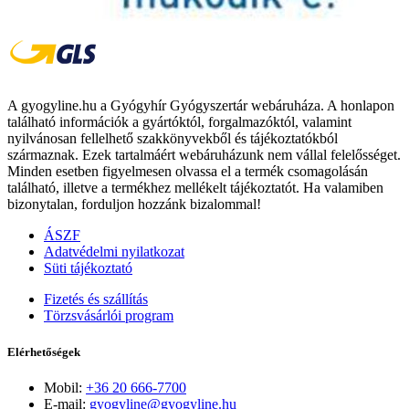
A gyogyline.hu a Gyógyhír Gyógyszertár webáruháza. A honlapon
található információk a gyártóktól, forgalmazóktól, valamint
nyilvánosan fellelhető szakkönyvekből és tájékoztatókból
származnak. Ezek tartalmáért webáruházunk nem vállal felelősséget.
Minden esetben figyelmesen olvassa el a termék csomagolásán
található, illetve a termékhez mellékelt tájékoztatót. Ha valamiben
bizonytalan, forduljon hozzánk bizalommal!
ÁSZF
Adatvédelmi nyilatkozat
Süti tájékoztató
Fizetés és szállítás
Törzsvásárlói program
Elérhetőségek
Mobil:
+36 20 666-7700
E-mail:
gyogyline@gyogyline.hu