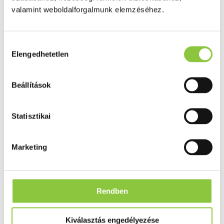
Cumlaude lab MUCUS intim
valamint weboldalforgalmunk elemzéséhez.
síkosító gél 30 ml
Hozzájárulás
Elengedhetetlen
kiválasztása
Beállítások
Statisztikai
Marketing
Rendben
Kiválasztás engedélyezése