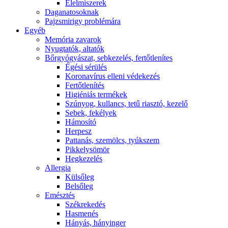
É́lelmiszerek
Daganatosoknak
Pajzsmirigy problémára
Egyéb
Memória zavarok
Nyugtatók, altatók
Bőrgyógyászat, sebkezelés, fertőtlenítes
É́gési sérülés
Koronavírus elleni védekezés
Fertőtlenítés
Higiéniás termékek
Szúnyog, kullancs, tetű riasztó, kezelő
Sebek, fekélyek
Hámosító
Herpesz
Pattanás, szemölcs, tyúkszem
Pikkelysömör
Hegkezelés
Allergia
Külsőleg
Belsőleg
Emésztés
Székrekedés
Hasmenés
Hányás, hányinger