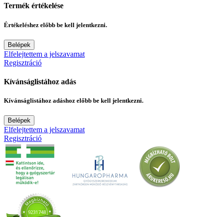
Termék értékelése
Értékeléshez előbb be kell jelentkezni.
Belépek
Elfelejtettem a jelszavamat
Regisztráció
Kívánságlistához adás
Kívánságlistához adáshoz előbb be kell jelentkezni.
Belépek
Elfelejtettem a jelszavamat
Regisztráció