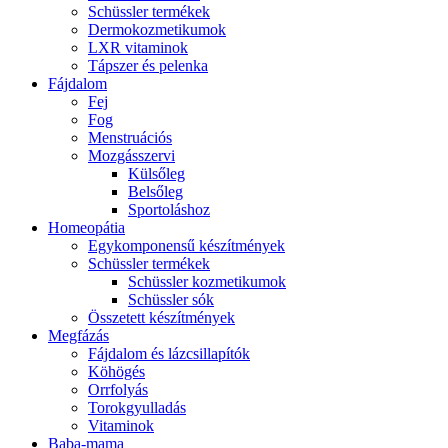
Schüssler termékek
Dermokozmetikumok
LXR vitaminok
Tápszer és pelenka
Fájdalom
Fej
Fog
Menstruációs
Mozgásszervi
Külsőleg
Belsőleg
Sportoláshoz
Homeopátia
Egykomponensű készítmények
Schüssler termékek
Schüssler kozmetikumok
Schüssler sók
Összetett készítmények
Megfázás
Fájdalom és lázcsillapítók
Köhögés
Orrfolyás
Torokgyulladás
Vitaminok
Baba-mama