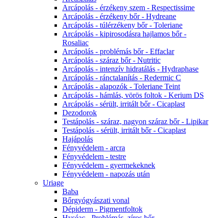
Arcápolás - érzékeny szem - Respectissime
Arcápolás - érzékeny bőr - Hydreane
Arcápolás - túlérzékeny bőr - Toleriane
Arcápolás - kipirosodásra hajlamos bőr -
Rosaliac
Arcápolás - problémás bőr - Effaclar
Arcápolás - száraz bőr - Nutritic
Arcápolás - intenzív hidratálás - Hydraphase
Arcápolás - ránctalanítás - Redermic C
Arcápolás - alapozók - Toleriane Teint
Arcápolás - hámlás, vörös foltok - Kerium DS
Arcápolás - sérült, irritált bőr - Cicaplast
Dezodorok
Testápolás - száraz, nagyon száraz bőr - Lipikar
Testápolás - sérült, irritált bőr - Cicaplast
Hajápolás
Fényvédelem - arcra
Fényvédelem - testre
Fényvédelem - gyermekeknek
Fényvédelem - napozás után
Uriage
Baba
Bőrgyógyászati vonal
Dépiderm - Pigmentfoltok
Hyséac - Problémás, zíros bőr