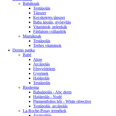
Babáknak
Testápolás
Tápszer
Kecsketejes tápszer
Baba ápolás, gyógyítás
Vitaminok, pelenkák
Fájdalom csillapítók
Mamáknak
Testápolás
Terhes vitaminok
Dermo patika
Babé
Akne
Arcápolás
Fényvédelem
Gyermek
Hajápolás
Testápolás
Bioderma
Babaápolás - Abc derm
Hajápolás - Nodé
Pigmentfoltos bőr - White objective
Testápolás, arcápolás
La-Roche-Posay termékek
Arctisztítás