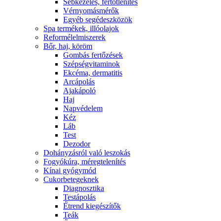
Sebkezelés, fertőtlenítés
Vérnyomásmérők
Egyéb segédeszközök
Spa termékek, illóolajok
Reformélelmiszerek
Bőr, haj, köröm
Gombás fertőzések
Szépségvitaminok
Ekcéma, dermatitis
Arcápolás
Ajakápoló
Haj
Napvédelem
Kéz
Láb
Test
Dezodor
Dohányzásról való leszokás
Fogyókúra, méregtelenítés
Kínai gyógymód
Cukorbetegeknek
Diagnosztika
Testápolás
É́trend kiegészítők
Teák