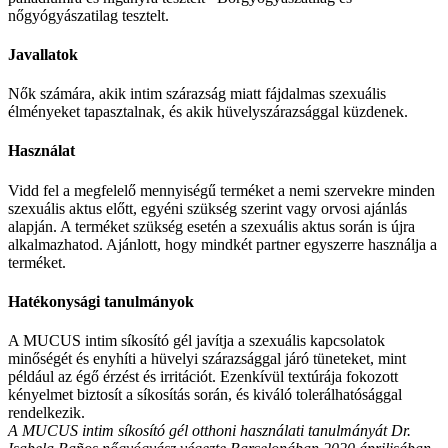
nőgyógyászatilag tesztelt.
Javallatok
Nők számára, akik intim szárazság miatt fájdalmas szexuális
élményeket tapasztalnak, és akik hüvelyszárazsággal küzdenek.
Használat
Vidd fel a megfelelő mennyiségű terméket a nemi szervekre minden
szexuális aktus előtt, egyéni szükség szerint vagy orvosi ajánlás
alapján. A terméket szükség esetén a szexuális aktus során is újra
alkalmazhatod. Ajánlott, hogy mindkét partner egyszerre használja a
terméket.
Hatékonysági tanulmányok
A MUCUS intim síkosító gél javítja a szexuális kapcsolatok
minőségét és enyhíti a hüvelyi szárazsággal járó tüneteket, mint
például az égő érzést és irritációt. Ezenkívül textúrája fokozott
kényelmet biztosít a síkosítás során, és kiváló tolerálhatósággal
rendelkezik.
A MUCUS intim síkosító gél otthoni használati tanulmányát Dr.