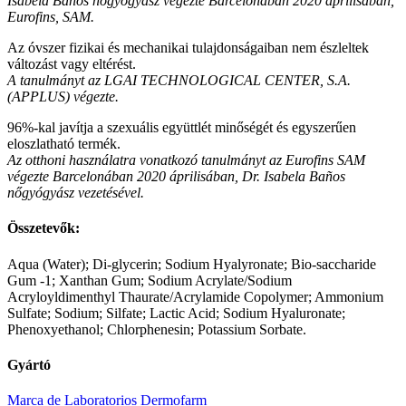
Isabela Baños nőgyógyász végezte Barcelonában 2020 áprilisában,
Eurofins, SAM.
Az óvszer fizikai és mechanikai tulajdonságaiban nem észleltek
változást vagy eltérést.
A tanulmányt az LGAI TECHNOLOGICAL CENTER, S.A.
(APPLUS) végezte.
96%-kal javítja a szexuális együttlét minőségét és egyszerűen
eloszlatható termék.
Az otthoni használatra vonatkozó tanulmányt az Eurofins SAM
végezte Barcelonában 2020 áprilisában, Dr. Isabela Baños
nőgyógyász vezetésével.
Összetevők:
Aqua (Water); Di-glycerin; Sodium Hyalyronate; Bio-saccharide
Gum -1; Xanthan Gum; Sodium Acrylate/Sodium
Acryloyldimenthyl Thaurate/Acrylamide Copolymer; Ammonium
Sulfate; Sodium; Silfate; Lactic Acid; Sodium Hyaluronate;
Phenoxyethanol; Chlorphenesin; Potassium Sorbate.
Gyártó
Marca de Laboratorios Dermofarm