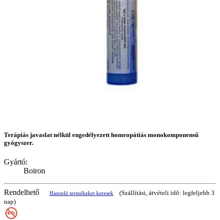
Terápiás javaslat nélkül engedélyezett homeopátiás monokomponensű
gyógyszer.
Gyártó:
Boiron
Rendelhető
(Szállítási, átvételi idő: legfeljebb 3
Hasonló termékeket keresek
nap)