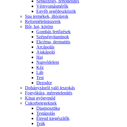
Sebkezelés, fertőtlenítés
Vérnyomásmérők
Egyéb segédeszközök
Spa termékek, illóolajok
Reformélelmiszerek
Bőr, haj, köröm
Gombás fertőzések
Szépségvitaminok
Ekcéma, dermatitis
Arcápolás
Ajakápoló
Haj
Napvédelem
Kéz
Láb
Test
Dezodor
Dohányzásról való leszokás
Fogyókúra, méregtelenítés
Kínai gyógymód
Cukorbetegeknek
Diagnosztika
Testápolás
É́trend kiegészítők
Teák