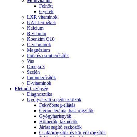
Multivitamin
Felnőtt
Gyerek
LXR vitaminok
GAL termékek
Kalcium
B-vitamin
Koenzim Q10
C-vitaminok
Magnézium
Porc és csont erősítők
Vas
Omega 3
Szelén
Immunerősítők
D-vitaminok
Életmód, szépség
Diagnosztika
Gyógyászati segédeszközök
Fekvőbeteg-ellátás
Gerinc terápia, hasi rögzítők
Gyógyharisnyák
Hőmérők, lázmérők
Járást segítő eszközök
Csuklórögzítők és könyökrögzítők