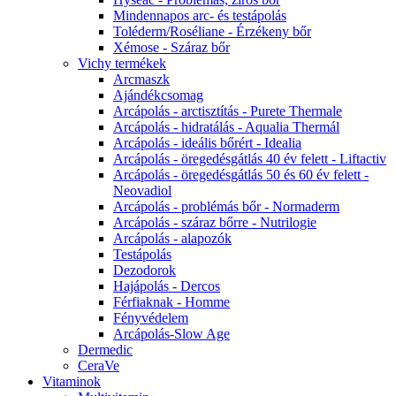
Mindennapos arc- és testápolás
Toléderm/Roséliane - Érzékeny bőr
Xémose - Száraz bőr
Vichy termékek
Arcmaszk
Ajándékcsomag
Arcápolás - arctisztítás - Purete Thermale
Arcápolás - hidratálás - Aqualia Thermál
Arcápolás - ideális bőrért - Idealia
Arcápolás - öregedésgátlás 40 év felett - Liftactiv
Arcápolás - öregedésgátlás 50 és 60 év felett -
Neovadiol
Arcápolás - problémás bőr - Normaderm
Arcápolás - száraz bőrre - Nutrilogie
Arcápolás - alapozók
Testápolás
Dezodorok
Hajápolás - Dercos
Férfiaknak - Homme
Fényvédelem
Arcápolás-Slow Age
Dermedic
CeraVe
Vitaminok