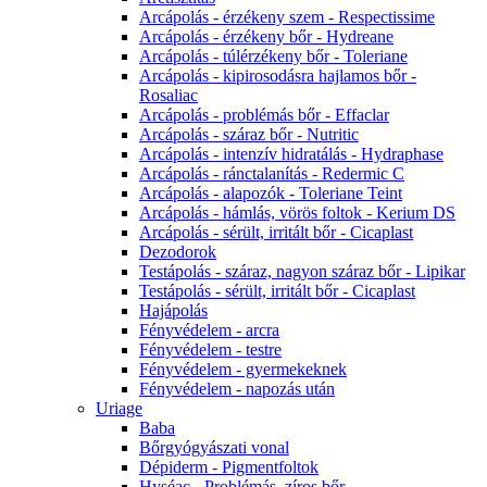
Arcápolás - érzékeny szem - Respectissime
Arcápolás - érzékeny bőr - Hydreane
Arcápolás - túlérzékeny bőr - Toleriane
Arcápolás - kipirosodásra hajlamos bőr -
Rosaliac
Arcápolás - problémás bőr - Effaclar
Arcápolás - száraz bőr - Nutritic
Arcápolás - intenzív hidratálás - Hydraphase
Arcápolás - ránctalanítás - Redermic C
Arcápolás - alapozók - Toleriane Teint
Arcápolás - hámlás, vörös foltok - Kerium DS
Arcápolás - sérült, irritált bőr - Cicaplast
Dezodorok
Testápolás - száraz, nagyon száraz bőr - Lipikar
Testápolás - sérült, irritált bőr - Cicaplast
Hajápolás
Fényvédelem - arcra
Fényvédelem - testre
Fényvédelem - gyermekeknek
Fényvédelem - napozás után
Uriage
Baba
Bőrgyógyászati vonal
Dépiderm - Pigmentfoltok
Hyséac - Problémás, zíros bőr