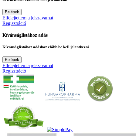
Belépek
Elfelejtettem a jelszavamat
Regisztráció
Kívánságlistához adás
Kívánságlistához adáshoz előbb be kell jelentkezni.
Belépek
Elfelejtettem a jelszavamat
Regisztráció