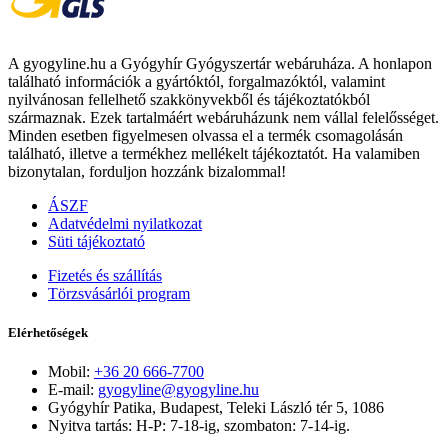
A gyogyline.hu a Gyógyhír Gyógyszertár webáruháza. A honlapon
található információk a gyártóktól, forgalmazóktól, valamint
nyilvánosan fellelhető szakkönyvekből és tájékoztatókból
származnak. Ezek tartalmáért webáruházunk nem vállal felelősséget.
Minden esetben figyelmesen olvassa el a termék csomagolásán
található, illetve a termékhez mellékelt tájékoztatót. Ha valamiben
bizonytalan, forduljon hozzánk bizalommal!
ÁSZF
Adatvédelmi nyilatkozat
Süti tájékoztató
Fizetés és szállítás
Törzsvásárlói program
Elérhetőségek
Mobil:
+36 20 666-7700
E-mail:
gyogyline@gyogyline.hu
Gyógyhír Patika, Budapest, Teleki László tér 5, 1086
Nyitva tartás: H-P: 7-18-ig, szombaton: 7-14-ig.