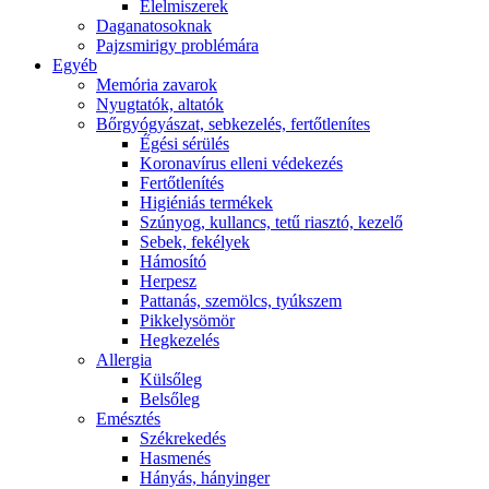
É́lelmiszerek
Daganatosoknak
Pajzsmirigy problémára
Egyéb
Memória zavarok
Nyugtatók, altatók
Bőrgyógyászat, sebkezelés, fertőtlenítes
É́gési sérülés
Koronavírus elleni védekezés
Fertőtlenítés
Higiéniás termékek
Szúnyog, kullancs, tetű riasztó, kezelő
Sebek, fekélyek
Hámosító
Herpesz
Pattanás, szemölcs, tyúkszem
Pikkelysömör
Hegkezelés
Allergia
Külsőleg
Belsőleg
Emésztés
Székrekedés
Hasmenés
Hányás, hányinger