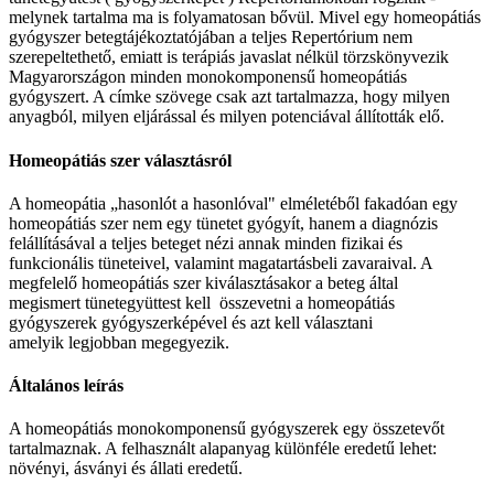
melynek tartalma ma is folyamatosan bővül. Mivel egy homeopátiás
gyógyszer betegtájékoztatójában a teljes Repertórium nem
szerepeltethető, emiatt is terápiás javaslat nélkül törzskönyvezik
Magyarországon minden monokomponensű homeopátiás
gyógyszert. A címke szövege csak azt tartalmazza, hogy milyen
anyagból, milyen eljárással és milyen potenciával állították elő.
Homeopátiás szer választásról
A homeopátia „hasonlót a hasonlóval" elméletéből fakadóan egy
homeopátiás szer nem egy tünetet gyógyít, hanem a diagnózis
felállításával a teljes beteget nézi annak minden fizikai és
funkcionális tüneteivel, valamint magatartásbeli zavaraival. A
megfelelő homeopátiás szer kiválasztásakor a beteg által
megismert tünetegyüttest kell összevetni a homeopátiás
gyógyszerek gyógyszerképével és azt kell választani
amelyik legjobban megegyezik.
Általános leírás
A homeopátiás monokomponensű gyógyszerek egy összetevőt
tartalmaznak. A felhasznált alapanyag különféle eredetű lehet:
növényi, ásványi és állati eredetű.