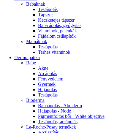
Babáknak
Testápolás
Tápszer
Kecsketejes tápszer
Baba ápolás, gyógyítás
Vitaminok, pelenkák
Fájdalom csillapítók
Mamáknak
Testápolás
Terhes vitaminok
Dermo patika
Babé
Akne
Arcápolás
Fényvédelem
Gyermek
Hajápolás
Testápolás
Bioderma
Babaápolás - Abc derm
Hajápolás - Nodé
Pigmentfoltos bőr - White objective
Testápolás, arcápolás
La-Roche-Posay termékek
Arctisztítás