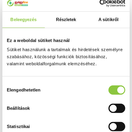
Fog és szájápolás
Í́nygyulladás
Fogkrém
Szájvíz
Beleegyezés
Részletek
A sütikről
Fogkefe
Fogselyem
Műfogsor ápolás
Fogfehérítés
Ez a weboldal sütiket használ
Fogköztisztító
Sütiket használunk a tartalmak és hirdetések személyre
Teák
É́lvezeti
szabásához, közösségi funkciók biztosításához,
Gyógyteák
valamint weboldalforgalmunk elemzéséhez.
Könyvek
Egészség ajándékba
Tápszer
Hozzájárulás
Elengedhetetlen
kiválasztása
Ajánlataink
Főoldal
Beállítások
Egykomponensű készítmények
Crotalus horridus 4 g - hígítás C9
Statisztikai