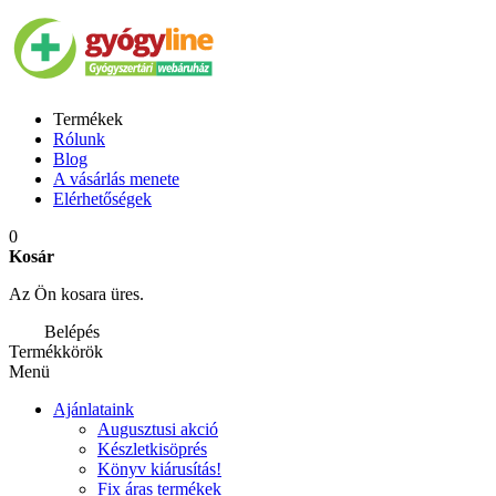
Termékek
Rólunk
Blog
A vásárlás menete
Elérhetőségek
0
Kosár
Az Ön kosara üres.
Belépés
Termékkörök
Menü
Ajánlataink
Augusztusi akció
Készletkisöprés
Könyv kiárusítás!
Fix áras termékek