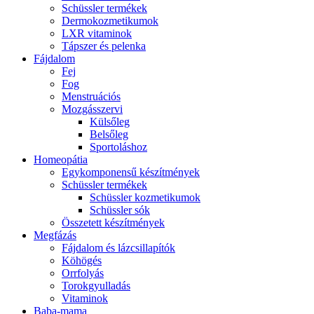
Schüssler termékek
Dermokozmetikumok
LXR vitaminok
Tápszer és pelenka
Fájdalom
Fej
Fog
Menstruációs
Mozgásszervi
Külsőleg
Belsőleg
Sportoláshoz
Homeopátia
Egykomponensű készítmények
Schüssler termékek
Schüssler kozmetikumok
Schüssler sók
Összetett készítmények
Megfázás
Fájdalom és lázcsillapítók
Köhögés
Orrfolyás
Torokgyulladás
Vitaminok
Baba-mama