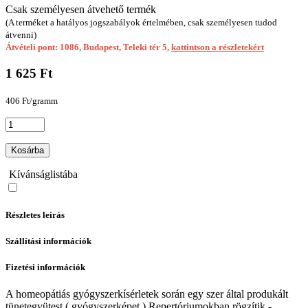
Csak személyesen átvehető termék
(A terméket a hatályos jogszabályok értelmében, csak személyesen tudod
átvenni)
Átvételi pont: 1086, Budapest, Teleki tér 5,
kattintson a részletekért
1 625 Ft
406 Ft/gramm
Kosárba
Kívánságlistába
Részletes leírás
Szállítási információk
Fizetési információk
A homeopátiás gyógyszerkísérletek során egy szer által produkált
tünetegyütest ( gyógyszerképet ) Repertóriumokban rögzítik -