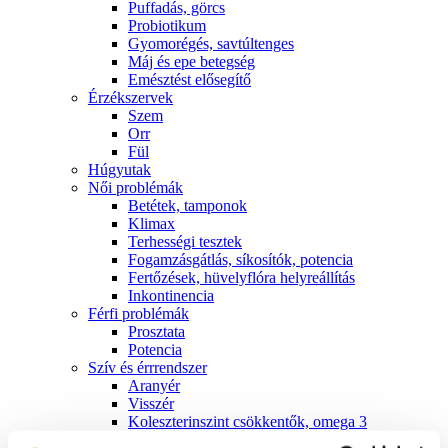
Puffadás, görcs
Probiotikum
Gyomorégés, savtúltenges
Máj és epe betegség
Emésztést elősegítő
Érzékszervek
Szem
Orr
Fül
Húgyutak
Női problémák
Betétek, tamponok
Klimax
Terhességi tesztek
Fogamzásgátlás, síkosítók, potencia
Fertőzések, hüvelyflóra helyreállítás
Inkontinencia
Férfi problémák
Prosztata
Potencia
Szív és érrrendszer
Aranyér
Visszér
Koleszterinszint csökkentők, omega 3
Vérnyomás és szív gyógyszerei