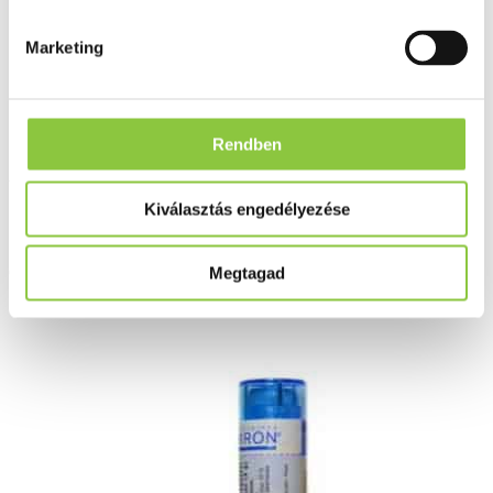
Crotalus horridus 4 g - hígítás
C9
Marketing
Rendben
Az Egészségpénztári számlára elszámolható
Kiválasztás engedélyezése
Csak személyesen átvehető termék
Megtagad