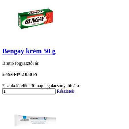
Bengay krém 50 g
Bruttó fogyasztói ár:
2 153 Ft*
2 050 Ft
*az akció előtti 30 nap legalacsonyabb ára
Részletek