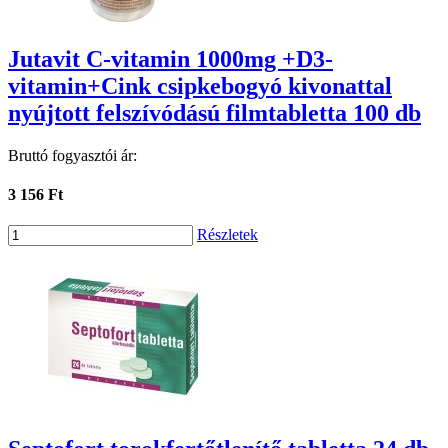
Jutavit C-vitamin 1000mg +D3-
vitamin+Cink csipkebogyó kivonattal
nyújtott felszívódású filmtabletta 100 db
Bruttó fogyasztói ár:
3 156 Ft
Részletek