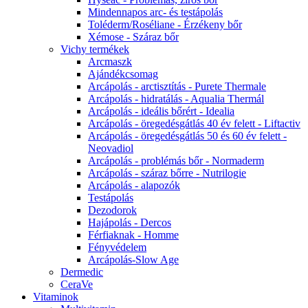
Mindennapos arc- és testápolás
Toléderm/Roséliane - Érzékeny bőr
Xémose - Száraz bőr
Vichy termékek
Arcmaszk
Ajándékcsomag
Arcápolás - arctisztítás - Purete Thermale
Arcápolás - hidratálás - Aqualia Thermál
Arcápolás - ideális bőrért - Idealia
Arcápolás - öregedésgátlás 40 év felett - Liftactiv
Arcápolás - öregedésgátlás 50 és 60 év felett -
Neovadiol
Arcápolás - problémás bőr - Normaderm
Arcápolás - száraz bőrre - Nutrilogie
Arcápolás - alapozók
Testápolás
Dezodorok
Hajápolás - Dercos
Férfiaknak - Homme
Fényvédelem
Arcápolás-Slow Age
Dermedic
CeraVe
Vitaminok