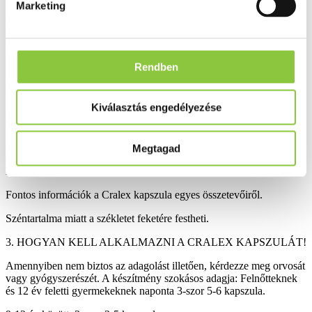
Terhesség és szoptatás:
Marketing
Mielőtt bármilyen gyógyszert elkezdene szedni, beszélje meg
kezelőorvosával vagy gyógyszerészével.
Mivel a Cralex hatóanyaga a gyomor-bélrendszerből nem szívódik
Rendben
fel, ezért terhesség, illetve a szoptatás alatt nem veszélyezteti sem a
terhes anyát, sem a gyermeket.
Kiválasztás engedélyezése
A készítmény hatásai a gépjárművezetéshez és gépek kezeléséhez
szükséges képességekre
A készítménynek a gépjárművezetéshez és gépek kezeléséhez
Megtagad
szükséges képességeket befolyásoló hatásait nem vizsgálták. Ilyen
hatás mindazonáltal nem várható.
Fontos információk a Cralex kapszula egyes összetevőiről.
Széntartalma miatt a székletet feketére festheti.
3. HOGYAN KELL ALKALMAZNI A CRALEX KAPSZULÁT!
Amennyiben nem biztos az adagolást illetően, kérdezze meg orvosát
vagy gyógyszerészét. A készítmény szokásos adagja: Felnőtteknek
és 12 év feletti gyermekeknek naponta 3-szor 5-6 kapszula.