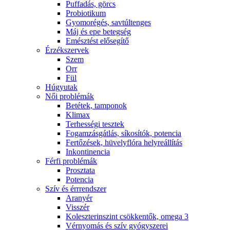
Puffadás, görcs
Probiotikum
Gyomorégés, savtúltenges
Máj és epe betegség
Emésztést elősegítő
Érzékszervek
Szem
Orr
Fül
Húgyutak
Női problémák
Betétek, tamponok
Klimax
Terhességi tesztek
Fogamzásgátlás, síkosítók, potencia
Fertőzések, hüvelyflóra helyreállítás
Inkontinencia
Férfi problémák
Prosztata
Potencia
Szív és érrrendszer
Aranyér
Visszér
Koleszterinszint csökkentők, omega 3
Vérnyomás és szív gyógyszerei