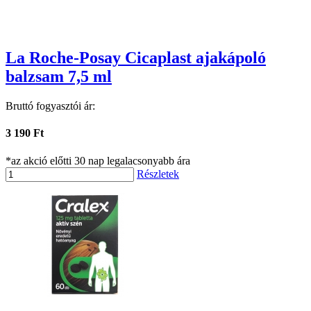
La Roche-Posay Cicaplast ajakápoló
balzsam 7,5 ml
Bruttó fogyasztói ár:
3 190 Ft
*az akció előtti 30 nap legalacsonyabb ára
Részletek