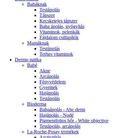
Babáknak
Testápolás
Tápszer
Kecsketejes tápszer
Baba ápolás, gyógyítás
Vitaminok, pelenkák
Fájdalom csillapítók
Mamáknak
Testápolás
Terhes vitaminok
Dermo patika
Babé
Akne
Arcápolás
Fényvédelem
Gyermek
Hajápolás
Testápolás
Bioderma
Babaápolás - Abc derm
Hajápolás - Nodé
Pigmentfoltos bőr - White objective
Testápolás, arcápolás
La-Roche-Posay termékek
Arctisztítás