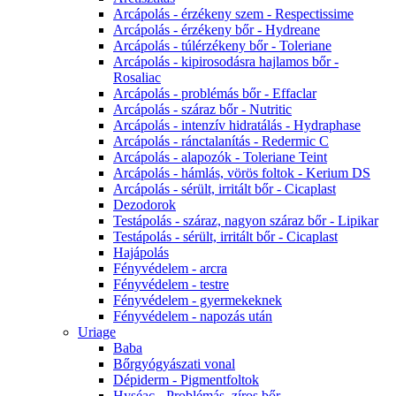
Arcápolás - érzékeny szem - Respectissime
Arcápolás - érzékeny bőr - Hydreane
Arcápolás - túlérzékeny bőr - Toleriane
Arcápolás - kipirosodásra hajlamos bőr -
Rosaliac
Arcápolás - problémás bőr - Effaclar
Arcápolás - száraz bőr - Nutritic
Arcápolás - intenzív hidratálás - Hydraphase
Arcápolás - ránctalanítás - Redermic C
Arcápolás - alapozók - Toleriane Teint
Arcápolás - hámlás, vörös foltok - Kerium DS
Arcápolás - sérült, irritált bőr - Cicaplast
Dezodorok
Testápolás - száraz, nagyon száraz bőr - Lipikar
Testápolás - sérült, irritált bőr - Cicaplast
Hajápolás
Fényvédelem - arcra
Fényvédelem - testre
Fényvédelem - gyermekeknek
Fényvédelem - napozás után
Uriage
Baba
Bőrgyógyászati vonal
Dépiderm - Pigmentfoltok
Hyséac - Problémás, zíros bőr