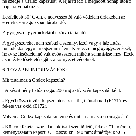
ne szedje a Cralex kapszulát. A lejárati idő a megadott hónap utolsó
napjára vonatkozik.
Legfeljebb 30 °C-on, a nedvességtől való védelem érdekében az
eredeti csomagolásban tárolandó.
A gyógyszer gyermekektől elzárva tartandó.
A gyógyszereket nem szabad a szennyvízzel vagy a háztartási
hulladékkal együtt megsemmisíteni. Kérdezze meg gyógyszerészét,
hogy szükségtelenné vált gyógyszereit miként semmisítse meg. Ezek
az intézkedések elősegítik a környezet védelmét.
6. TOVÁBBI INFORMÁCIÓK:
Mit tartalmaz a Cralex kapszula?
- A készítmény hatóanyaga: 200 mg aktív szén kapszulánként.
- Egyéb összetevők: kapszulatok: zselatin, titán-dioxid (E171), és
fekete vas-oxid (E172).
Milyen a Cralex kapszula külleme és mit tartalmaz a csomagolás?
- Küllem: fekete, szagtalan, aktívált szén töltetű, fekete, "1" méretű,
keményzselatin kapszula. Hossza: kb.19,0 mm; átmérője: kb.6,5