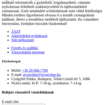
található információk a gyártóktól, forgalmazóktól, valamint
nyilvánosan fellelhető szakkönyvekből és tájékoztatókból
származnak. Ezek tartalmáért webáruházunk nem vállal felelősséget.
Minden esetben figyelmesen olvassa el a termék csomagolásán
található, illetve a termékhez mellékelt tájékoztatót. Ha valamiben
bizonytalan, forduljon hozzánk bizalommal!
ÁSZF
Adatvédelmi nyilatkozat
Süti tájékoztató
Fizetés és szállítás
Törzsvásárlói program
Elérhetőségek
Mobil:
+36 20 666-7700
E-mail:
gyogyline@gyogyline.hu
Gyógyhír Patika, Budapest, Teleki László tér 5, 1086
Nyitva tartás: H-P: 7-18-ig, szombaton: 7-14-ig.
Belépés visszatérő vásárlóinknak
E-mail cím: