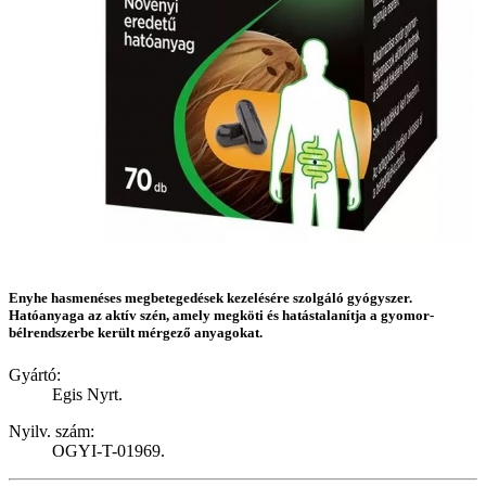
Enyhe hasmenéses megbetegedések kezelésére szolgáló gyógyszer.
Hatóanyaga az aktív szén, amely megköti és hatástalanítja a gyomor-
bélrendszerbe került mérgező anyagokat.
Gyártó:
Egis Nyrt.
Nyilv. szám:
OGYI-T-01969.