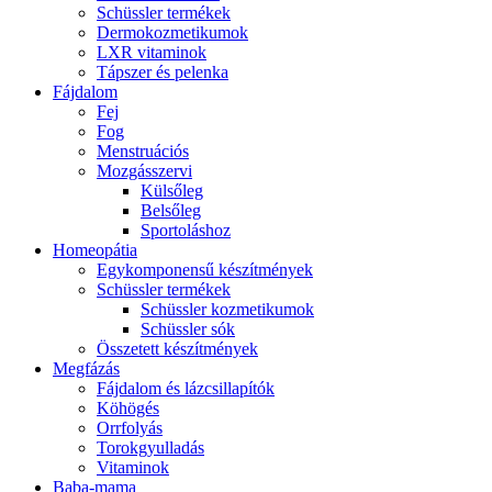
Schüssler termékek
Dermokozmetikumok
LXR vitaminok
Tápszer és pelenka
Fájdalom
Fej
Fog
Menstruációs
Mozgásszervi
Külsőleg
Belsőleg
Sportoláshoz
Homeopátia
Egykomponensű készítmények
Schüssler termékek
Schüssler kozmetikumok
Schüssler sók
Összetett készítmények
Megfázás
Fájdalom és lázcsillapítók
Köhögés
Orrfolyás
Torokgyulladás
Vitaminok
Baba-mama