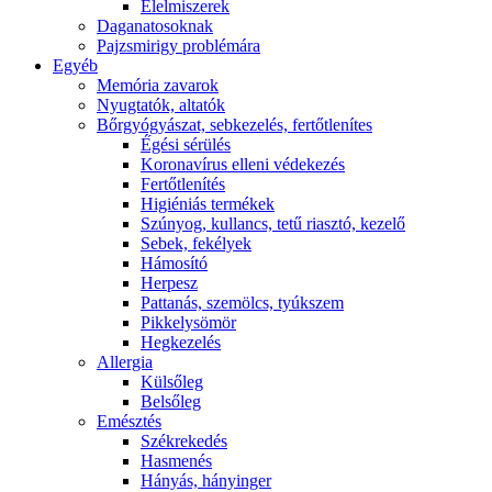
É́lelmiszerek
Daganatosoknak
Pajzsmirigy problémára
Egyéb
Memória zavarok
Nyugtatók, altatók
Bőrgyógyászat, sebkezelés, fertőtlenítes
É́gési sérülés
Koronavírus elleni védekezés
Fertőtlenítés
Higiéniás termékek
Szúnyog, kullancs, tetű riasztó, kezelő
Sebek, fekélyek
Hámosító
Herpesz
Pattanás, szemölcs, tyúkszem
Pikkelysömör
Hegkezelés
Allergia
Külsőleg
Belsőleg
Emésztés
Székrekedés
Hasmenés
Hányás, hányinger