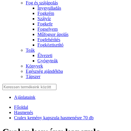
Fog és szájápolás
Í́nygyulladás
Fogkrém
Szájvíz
Fogkefe
Fogselyem
Műfogsor ápolás
Fogfehérítés
Fogköztisztító
Teák
É́lvezeti
Gyógyteák
Könyvek
Egészség ajándékba
Tápszer
Ajánlataink
Főoldal
Hasmenés
Cralex kemény kapszula hasmenésre 70 db