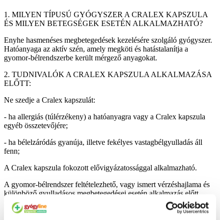
1. MILYEN TÍPUSÚ GYÓGYSZER A CRALEX KAPSZULA
ÉS MILYEN BETEGSÉGEK ESETÉN ALKALMAZHATÓ?
Enyhe hasmenéses megbetegedések kezelésére szolgáló gyógyszer.
Hatóanyaga az aktív szén, amely megköti és hatástalanítja a
gyomor-bélrendszerbe került mérgező anyagokat.
2. TUDNIVALÓK A CRALEX KAPSZULA ALKALMAZÁSA
ELŐTT:
Ne szedje a Cralex kapszulát:
- ha allergiás (túlérzékeny) a hatóanyagra vagy a Cralex kapszula
egyéb összetevőjére;
- ha bélelzáródás gyanúja, illetve fekélyes vastagbélgyulladás áll
fenn;
A Cralex kapszula fokozott elővigyázatossággal alkalmazható.
A gyomor-bélrendszer feltételezhető, vagy ismert vérzéshajlama és
különböző gyulladásos megbetegedései esetén alkalmazás előtt
forduljon kezelőorvosához.
A kezelés ideje alatt szedett egyéb gyógyszerek.