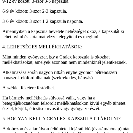
9-12 év között: 3-szor 3-5 kapszula.
6-9 év között: 3-szor 2-3 kapszula.
3-6 év között: 3-szor 1-2 kapszula naponta.
Amennyiben a kapszula bevétele nehézséget okoz, a kapszulát ki
lehet nyitni és tartalmát vízzel elegyíteni és meginni.
4. LEHETSÉGES MELLÉKHATÁSOK:
Mint minden gyógyszer, így a Cralex kapszula is okozhat
mellékhatásokat, amelyek azonban nem mindenkinél jelentkeznek.
Alkalmazása során nagyon ritkán enyhe gyomor-bélrendszeri
panaszok előfordulhatnak (székrekedés, hányás).
A széklet feketére festődhet.
Ha bármely mellékhatás súlyossá válik, vagy ha a
betegtájékoztatóban felsorolt mellékhatásokon kívül egyéb tünetet
észlel, kérjük, értesítse orvosát vagy gyógyszerészét.
5. HOGYAN KELL A CRALEX KAPSZULÁT TÁROLNI?
A dobozon és a tartályon feltüntetett lejárati idő (évszám/hónap) után