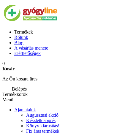
Termékek
Rólunk
Blog
A vásárlás menete
Elérhetőségek
0
Kosár
Az Ön kosara üres.
Belépés
Termékkörök
Menü
Ajánlataink
Augusztusi akció
Készletkisöprés
Könyv kiárusítás!
Fix áras termékek