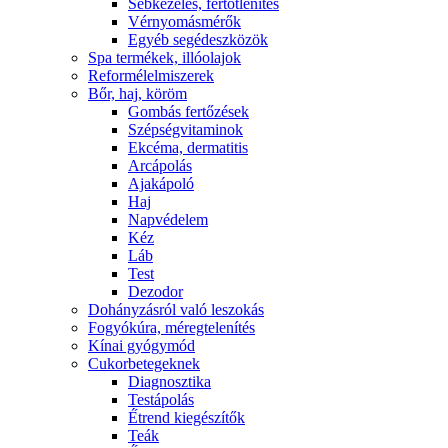
Sebkezelés, fertőtlenítés
Vérnyomásmérők
Egyéb segédeszközök
Spa termékek, illóolajok
Reformélelmiszerek
Bőr, haj, köröm
Gombás fertőzések
Szépségvitaminok
Ekcéma, dermatitis
Arcápolás
Ajakápoló
Haj
Napvédelem
Kéz
Láb
Test
Dezodor
Dohányzásról való leszokás
Fogyókúra, méregtelenítés
Kínai gyógymód
Cukorbetegeknek
Diagnosztika
Testápolás
É́trend kiegészítők
Teák