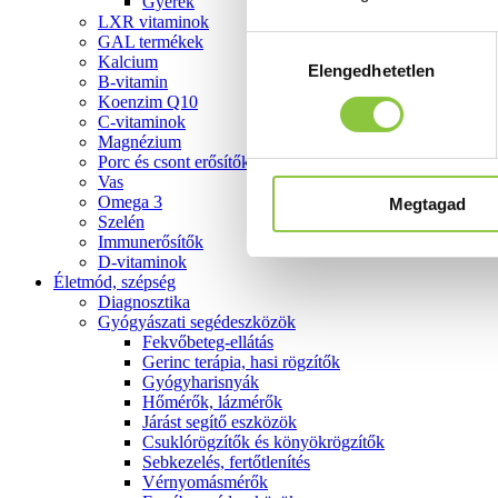
Gyerek
LXR vitaminok
GAL termékek
Hozzájárulás
Kalcium
Elengedhetetlen
kiválasztása
B-vitamin
Koenzim Q10
C-vitaminok
Magnézium
Porc és csont erősítők
Vas
Omega 3
Megtagad
Szelén
Immunerősítők
D-vitaminok
Életmód, szépség
Diagnosztika
Gyógyászati segédeszközök
Fekvőbeteg-ellátás
Gerinc terápia, hasi rögzítők
Gyógyharisnyák
Hőmérők, lázmérők
Járást segítő eszközök
Csuklórögzítők és könyökrögzítők
Sebkezelés, fertőtlenítés
Vérnyomásmérők