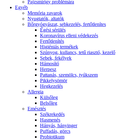
Pajzsmirigy problémára
Egyéb
Memória zavarok
Nyugtatók, altatók
Bőrgyógyászat, sebkezelés, fertőtlenítes
É́gési sérülés
Koronavírus elleni védekezés
Fertőtlenítés
Higiéniás termékek
Szúnyog, kullancs, tetű riasztó, kezelő
Sebek, fekélyek
Hámosító
Herpesz
Pattanás, szemölcs, tyúkszem
Pikkelysömör
Hegkezelés
Allergia
Külsőleg
Belsőleg
Emésztés
Székrekedés
Hasmenés
Hányás, hányinger
Puffadás, görcs
Probiotikum