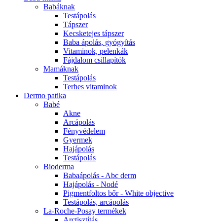
Babáknak
Testápolás
Tápszer
Kecsketejes tápszer
Baba ápolás, gyógyítás
Vitaminok, pelenkák
Fájdalom csillapítók
Mamáknak
Testápolás
Terhes vitaminok
Dermo patika
Babé
Akne
Arcápolás
Fényvédelem
Gyermek
Hajápolás
Testápolás
Bioderma
Babaápolás - Abc derm
Hajápolás - Nodé
Pigmentfoltos bőr - White objective
Testápolás, arcápolás
La-Roche-Posay termékek
Arctisztítás