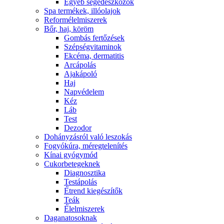
Egyéb segédeszközök
Spa termékek, illóolajok
Reformélelmiszerek
Bőr, haj, köröm
Gombás fertőzések
Szépségvitaminok
Ekcéma, dermatitis
Arcápolás
Ajakápoló
Haj
Napvédelem
Kéz
Láb
Test
Dezodor
Dohányzásról való leszokás
Fogyókúra, méregtelenítés
Kínai gyógymód
Cukorbetegeknek
Diagnosztika
Testápolás
É́trend kiegészítők
Teák
É́lelmiszerek
Daganatosoknak