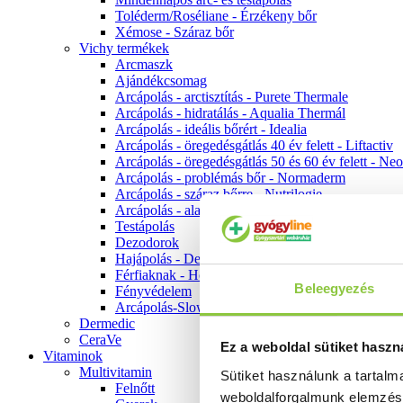
Toléderm/Roséliane - Érzékeny bőr
Xémose - Száraz bőr
Vichy termékek
Arcmaszk
Ajándékcsomag
Arcápolás - arctisztítás - Purete Thermale
Arcápolás - hidratálás - Aqualia Thermál
Arcápolás - ideális bőrért - Idealia
Arcápolás - öregedésgátlás 40 év felett - Liftactiv
Arcápolás - öregedésgátlás 50 és 60 év felett - Ne
Arcápolás - problémás bőr - Normaderm
Arcápolás - száraz bőrre - Nutrilogie
Arcápolás - alapozók
Testápolás
Dezodorok
Hajápolás - Dercos
Férfiaknak - Homme
Beleegyezés
Fényvédelem
Arcápolás-Slow Age
Dermedic
CeraVe
Ez a weboldal sütiket haszn
Vitaminok
Multivitamin
Sütiket használunk a tartal
Felnőtt
weboldalforgalmunk elemzé