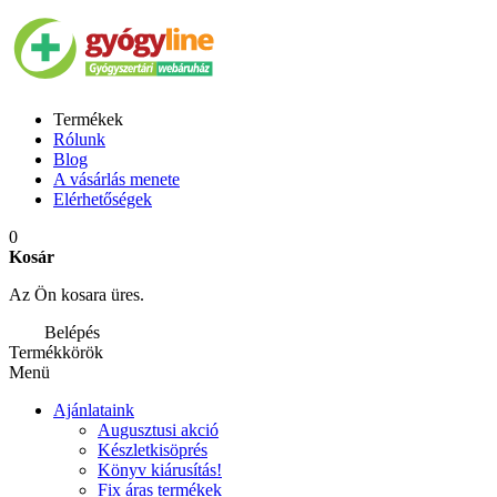
Termékek
Rólunk
Blog
A vásárlás menete
Elérhetőségek
0
Kosár
Az Ön kosara üres.
Belépés
Termékkörök
Menü
Ajánlataink
Augusztusi akció
Készletkisöprés
Könyv kiárusítás!
Fix áras termékek