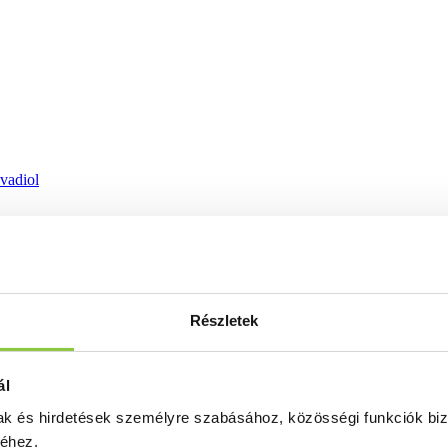
ovadiol
Részletek
ál
mak és hirdetések személyre szabásához, közösségi funkciók biz
séhez.