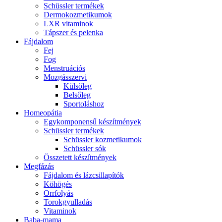
Schüssler termékek
Dermokozmetikumok
LXR vitaminok
Tápszer és pelenka
Fájdalom
Fej
Fog
Menstruációs
Mozgásszervi
Külsőleg
Belsőleg
Sportoláshoz
Homeopátia
Egykomponensű készítmények
Schüssler termékek
Schüssler kozmetikumok
Schüssler sók
Összetett készítmények
Megfázás
Fájdalom és lázcsillapítók
Köhögés
Orrfolyás
Torokgyulladás
Vitaminok
Baba-mama