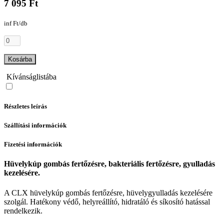
7 095 Ft
inf Ft/db
Kosárba
Kívánságlistába
Részletes leírás
Szállítási információk
Fizetési információk
Hüvelykúp gombás fertőzésre, bakteriális fertőzésre, gyulladás
kezelésére.
A CLX hüvelykúp gombás fertőzésre, hüvelygyulladás kezelésére
szolgál. Hatékony védő, helyreállító, hidratáló és síkosító hatással
rendelkezik.