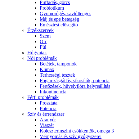
Puffadás, görcs
Probiotikum
Gyomorégés, savtúltenges
Máj és epe betegség
Emésztést elősegítő
Érzékszervek
Szem
Orr
Fül
Húgyutak
Női problémák
Betétek, tamponok
Klimax
Terhességi tesztek
Fogamzásgátlás, síkosítók, potencia
Fertőzések, hüvelyflóra helyreállítás
Inkontinencia
Férfi problémák
Prosztata
Potencia
Szív és érrrendszer
Aranyér
Visszér
Koleszterinszint csökkentők, omega 3
Vérnyomás és szív gyógyszerei