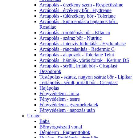
Arcápolás - érzékeny szem - Respectissime
Arcápolás - érzékeny bőr - Hydreane
Arcápolás - túlérzékeny bőr - Toleriane
Arcápolás - kipirosodásra hajlamos bőr -
Rosaliac
Arcápolás - problémás bőr - Effaclar
Arcápolás - száraz bőr - Nutritic
Arcápolás - intenzív hidratálás - Hydraphase
Arcápolás - ránctalanítás - Redermic C
Arcápolás - alapozók - Toleriane Teint
Arcápolás - hámlás, vörös foltok - Kerium DS
Arcápolás - sérült, irritált bőr - Cicaplast
Dezodorok
Testápolás - száraz, nagyon száraz bőr - Lipikar
Testápolás - sérült, irritált bőr - Cicaplast
Hajápolás
Fényvédelem - arcra
Fényvédelem - testre
Fényvédelem - gyermekeknek
Fényvédelem - napozás után
Uriage
Baba
Bőrgyógyászati vonal
Dépiderm - Pigmentfoltok
Hyséac - Problémás, zíros bőr