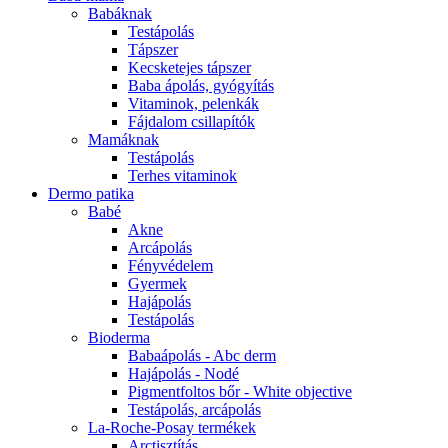
Babáknak
Testápolás
Tápszer
Kecsketejes tápszer
Baba ápolás, gyógyítás
Vitaminok, pelenkák
Fájdalom csillapítók
Mamáknak
Testápolás
Terhes vitaminok
Dermo patika
Babé
Akne
Arcápolás
Fényvédelem
Gyermek
Hajápolás
Testápolás
Bioderma
Babaápolás - Abc derm
Hajápolás - Nodé
Pigmentfoltos bőr - White objective
Testápolás, arcápolás
La-Roche-Posay termékek
Arctisztítás