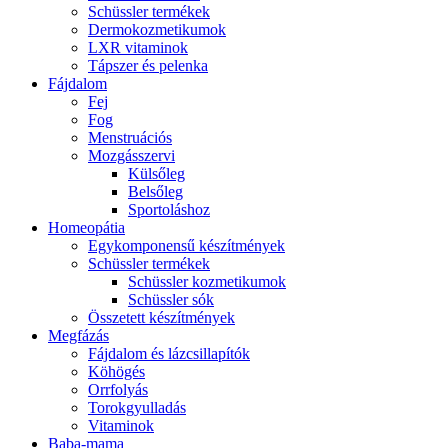
Schüssler termékek
Dermokozmetikumok
LXR vitaminok
Tápszer és pelenka
Fájdalom
Fej
Fog
Menstruációs
Mozgásszervi
Külsőleg
Belsőleg
Sportoláshoz
Homeopátia
Egykomponensű készítmények
Schüssler termékek
Schüssler kozmetikumok
Schüssler sók
Összetett készítmények
Megfázás
Fájdalom és lázcsillapítók
Köhögés
Orrfolyás
Torokgyulladás
Vitaminok
Baba-mama