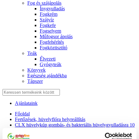
Fog és szájápolás
Í́nygyulladás
Fogkrém
Szájvíz
Fogkefe
Fogselyem
Műfogsor ápolás
Fogfehérítés
Fogköztisztító
Teák
É́lvezeti
Gyógyteák
Könyvek
Egészség ajándékba
Tápszer
Ajánlataink
Főoldal
Fertőzések, hüvelyflóra helyreállítás
CLX hüvelykúp gombás- és bakteriális hüvelygyulladásra 10
db