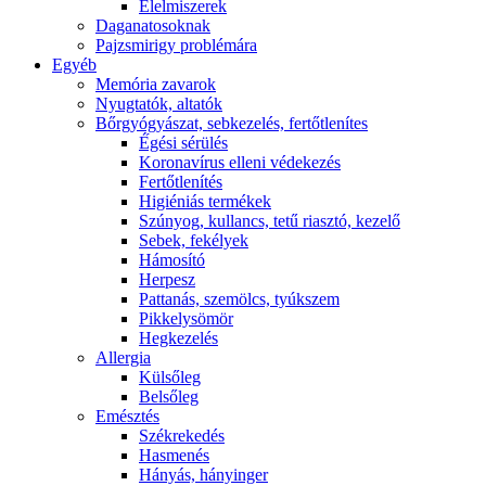
É́lelmiszerek
Daganatosoknak
Pajzsmirigy problémára
Egyéb
Memória zavarok
Nyugtatók, altatók
Bőrgyógyászat, sebkezelés, fertőtlenítes
É́gési sérülés
Koronavírus elleni védekezés
Fertőtlenítés
Higiéniás termékek
Szúnyog, kullancs, tetű riasztó, kezelő
Sebek, fekélyek
Hámosító
Herpesz
Pattanás, szemölcs, tyúkszem
Pikkelysömör
Hegkezelés
Allergia
Külsőleg
Belsőleg
Emésztés
Székrekedés
Hasmenés
Hányás, hányinger