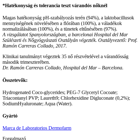
*Hatékonyság és tolerancia teszt várandós nőknél
Magas hatékonyság pH-szabályozás terén (94%), a laktobacillusok
mennyiségének növelésében a flórában (100%), a váladékok
normalizálásában (100%), és a tünetek eltűnésében (97%).
A vizsgálatot Spanyolországban, a barcelonai Hospital del Mar
Szülészeti és Nőgyógyászati Osztályán végezték. Osztályvezető: Prof.
Ramón Carreras Collado, 2017.
Klinikai tanulmányt végeztek 35 nő részvételével a várandósság
második trimeszterében.
Dr. Ramón Carreras Collado, Hospital del Mar – Barcelona.
Összetevők:
Hydrogenated Coco-glycerides; PEG-7 Glyceryl Cocoate;
Triacontanyl PVP; Laureth9; Chlorhexidine Digluconate (0,2%);
SodiumHyaluronate; Aqua (Water).
Gyártó
Marca de Laboratorios Dermofarm
Forgalmazó