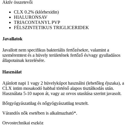
Aktív összetevői
CLX 0.2% (klórhexidin)
HIALURONSAV
TRIACONTANYL PVP
FÉLSZINTETIKUS TRIGLICERIDEK
Javallatok
Javallott nem specifikus bakteriális fertőzésekre, valamint a
szeméremtest és a hüvely területének fertőző és/vagy gyulladásos
állapotainak kezelésére.
Használat
Ajánlott napi 1 vagy 2 hüvelykúpot használni (lehetőleg éjszaka), a
CLX intim mosakodó habbal történő alapos tisztálkodás után.
Használata 5-10 napon át, vagy az orvos utasítása szerint javasolt.
Bőrgyógyászatilag és nőgyógyászatilag tesztelt.
Várandós nők esetében is alkalmazható*.
Orvostechnikai eszköz