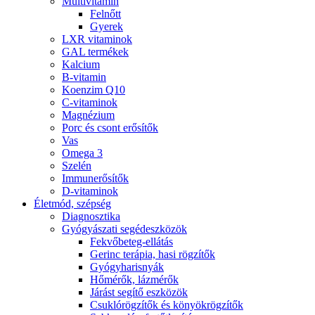
Multivitamin
Felnőtt
Gyerek
LXR vitaminok
GAL termékek
Kalcium
B-vitamin
Koenzim Q10
C-vitaminok
Magnézium
Porc és csont erősítők
Vas
Omega 3
Szelén
Immunerősítők
D-vitaminok
Életmód, szépség
Diagnosztika
Gyógyászati segédeszközök
Fekvőbeteg-ellátás
Gerinc terápia, hasi rögzítők
Gyógyharisnyák
Hőmérők, lázmérők
Járást segítő eszközök
Csuklórögzítők és könyökrögzítők