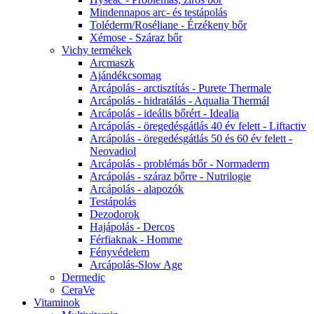
Mindennapos arc- és testápolás
Toléderm/Roséliane - Érzékeny bőr
Xémose - Száraz bőr
Vichy termékek
Arcmaszk
Ajándékcsomag
Arcápolás - arctisztítás - Purete Thermale
Arcápolás - hidratálás - Aqualia Thermál
Arcápolás - ideális bőrért - Idealia
Arcápolás - öregedésgátlás 40 év felett - Liftactiv
Arcápolás - öregedésgátlás 50 és 60 év felett -
Neovadiol
Arcápolás - problémás bőr - Normaderm
Arcápolás - száraz bőrre - Nutrilogie
Arcápolás - alapozók
Testápolás
Dezodorok
Hajápolás - Dercos
Férfiaknak - Homme
Fényvédelem
Arcápolás-Slow Age
Dermedic
CeraVe
Vitaminok