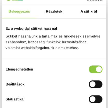
CLX hüvelykúp gombás- és
Beleegyezés
Részletek
A sütikről
bakteriális hüvelygyulladásra
10 db
Ez a weboldal sütiket használ
Sütiket használunk a tartalmak és hirdetések személyre
szabásához, közösségi funkciók biztosításához,
valamint weboldalforgalmunk elemzéséhez.
Az Egészségpénztári számlára elszámolható
Hozzájárulás
Elengedhetetlen
kiválasztása
Beállítások
Statisztikai