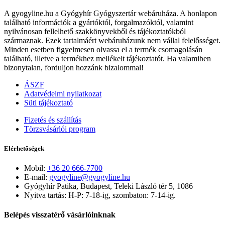
A gyogyline.hu a Gyógyhír Gyógyszertár webáruháza. A honlapon
található információk a gyártóktól, forgalmazóktól, valamint
nyilvánosan fellelhető szakkönyvekből és tájékoztatókból
származnak. Ezek tartalmáért webáruházunk nem vállal felelősséget.
Minden esetben figyelmesen olvassa el a termék csomagolásán
található, illetve a termékhez mellékelt tájékoztatót. Ha valamiben
bizonytalan, forduljon hozzánk bizalommal!
ÁSZF
Adatvédelmi nyilatkozat
Süti tájékoztató
Fizetés és szállítás
Törzsvásárlói program
Elérhetőségek
Mobil:
+36 20 666-7700
E-mail:
gyogyline@gyogyline.hu
Gyógyhír Patika, Budapest, Teleki László tér 5, 1086
Nyitva tartás: H-P: 7-18-ig, szombaton: 7-14-ig.
Belépés visszatérő vásárlóinknak