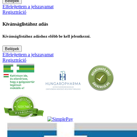
Belépek
Elfelejtettem a jelszavamat
Regisztráció
Kívánságlistához adás
Kívánságlistához adáshoz előbb be kell jelentkezni.
Belépek
Elfelejtettem a jelszavamat
Regisztráció