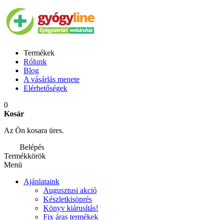
Termékek
Rólunk
Blog
A vásárlás menete
Elérhetőségek
0
Kosár
Az Ön kosara üres.
Belépés
Termékkörök
Menü
Ajánlataink
Augusztusi akció
Készletkisöprés
Könyv kiárusítás!
Fix áras termékek