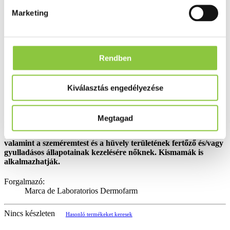
Marketing
Rendben
Kiválasztás engedélyezése
Megtagad
Hüvelykúp gombás fertőzésre, bakteriális fertőzésre, gyulladás
kezelésére. Javallott nem specifikus bakteriális fertőzésekre,
valamint a szeméremtest és a hüvely területének fertőző és/vagy
gyulladásos állapotainak kezelésére nőknek. Kismamák is
alkalmazhatják.
Forgalmazó:
Marca de Laboratorios Dermofarm
Nincs készleten
Hasonló termékeket keresek