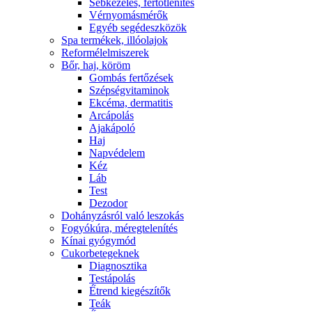
Sebkezelés, fertőtlenítés
Vérnyomásmérők
Egyéb segédeszközök
Spa termékek, illóolajok
Reformélelmiszerek
Bőr, haj, köröm
Gombás fertőzések
Szépségvitaminok
Ekcéma, dermatitis
Arcápolás
Ajakápoló
Haj
Napvédelem
Kéz
Láb
Test
Dezodor
Dohányzásról való leszokás
Fogyókúra, méregtelenítés
Kínai gyógymód
Cukorbetegeknek
Diagnosztika
Testápolás
É́trend kiegészítők
Teák