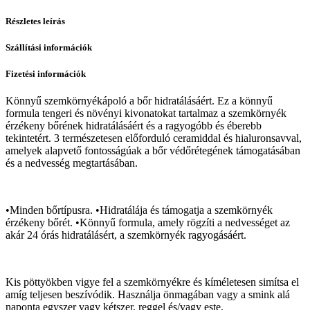
Részletes leírás
Szállítási információk
Fizetési információk
Könnyű szemkörnyékápoló a bőr hidratálásáért. Ez a könnyű
formula tengeri és növényi kivonatokat tartalmaz a szemkörnyék
érzékeny bőrének hidratálásáért és a ragyogóbb és éberebb
tekintetért. 3 természetesen előforduló ceramiddal és hialuronsavval,
amelyek alapvető fontosságúak a bőr védőrétegének támogatásában
és a nedvesség megtartásában.
•Minden bőrtípusra. •Hidratálája és támogatja a szemkörnyék
érzékeny bőrét. •Könnyű formula, amely rögzíti a nedvességet az
akár 24 órás hidratálásért, a szemkörnyék ragyogásáért.
Kis pöttyökben vigye fel a szemkörnyékre és kíméletesen simítsa el
amíg teljesen beszívódik. Használja önmagában vagy a smink alá
naponta egyszer vagy kétszer, reggel és/vagy este.