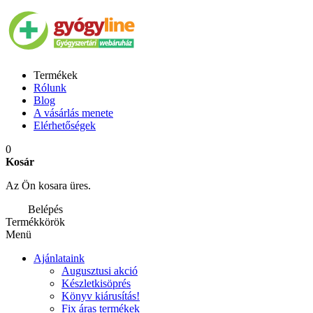
Termékek
Rólunk
Blog
A vásárlás menete
Elérhetőségek
0
Kosár
Az Ön kosara üres.
Belépés
Termékkörök
Menü
Ajánlataink
Augusztusi akció
Készletkisöprés
Könyv kiárusítás!
Fix áras termékek