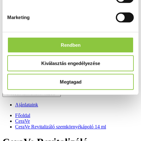
Fog és szájápolás
Í́nygyulladás
Fogkrém
Marketing
Szájvíz
Fogkefe
Fogselyem
Műfogsor ápolás
Fogfehérítés
Rendben
Fogköztisztító
Teák
É́lvezeti
Kiválasztás engedélyezése
Gyógyteák
Könyvek
Egészség ajándékba
Megtagad
Tápszer
Ajánlataink
Főoldal
CeraVe
CeraVe Revitalizáló szemkörnyékápoló 14 ml