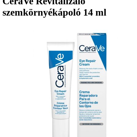
CeraVe Revitalizáló
szemkörnyékápoló 14 ml