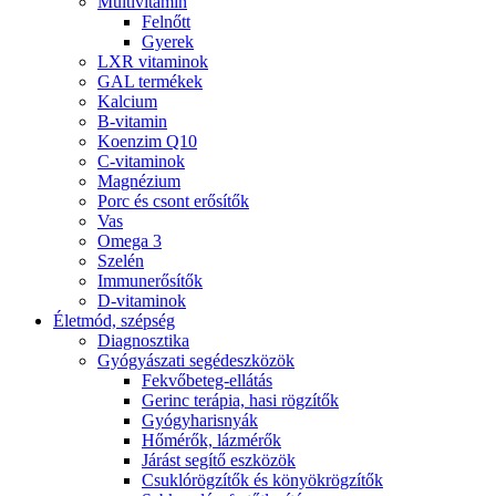
Multivitamin
Felnőtt
Gyerek
LXR vitaminok
GAL termékek
Kalcium
B-vitamin
Koenzim Q10
C-vitaminok
Magnézium
Porc és csont erősítők
Vas
Omega 3
Szelén
Immunerősítők
D-vitaminok
Életmód, szépség
Diagnosztika
Gyógyászati segédeszközök
Fekvőbeteg-ellátás
Gerinc terápia, hasi rögzítők
Gyógyharisnyák
Hőmérők, lázmérők
Járást segítő eszközök
Csuklórögzítők és könyökrögzítők