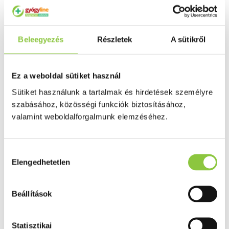
Puffadás, görcs
Probiotikum
Gyomorégés, savtúltenges
Máj és epe betegség
Beleegyezés
Részletek
A sütikről
Emésztést elősegítő
Érzékszervek
Szem
Orr
Ez a weboldal sütiket használ
Fül
Húgyutak
Sütiket használunk a tartalmak és hirdetések személyre
Női problémák
szabásához, közösségi funkciók biztosításához,
Betétek, tamponok
Klimax
valamint weboldalforgalmunk elemzéséhez.
Terhességi tesztek
Fogamzásgátlás, síkosítók, potencia
Fertőzések, hüvelyflóra helyreállítás
Inkontinencia
Hozzájárulás
Férfi problémák
Elengedhetetlen
kiválasztása
Prosztata
Potencia
Szív és érrrendszer
Beállítások
Aranyér
Visszér
Koleszterinszint csökkentők, omega 3
Vérnyomás és szív gyógyszerei
Statisztikai