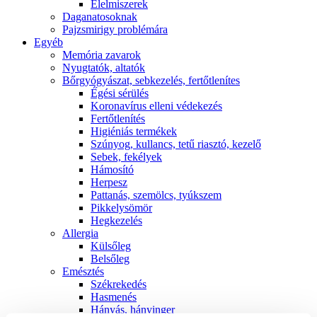
É́lelmiszerek
Daganatosoknak
Pajzsmirigy problémára
Egyéb
Memória zavarok
Nyugtatók, altatók
Bőrgyógyászat, sebkezelés, fertőtlenítes
É́gési sérülés
Koronavírus elleni védekezés
Fertőtlenítés
Higiéniás termékek
Szúnyog, kullancs, tetű riasztó, kezelő
Sebek, fekélyek
Hámosító
Herpesz
Pattanás, szemölcs, tyúkszem
Pikkelysömör
Hegkezelés
Allergia
Külsőleg
Belsőleg
Emésztés
Székrekedés
Hasmenés
Hányás, hányinger