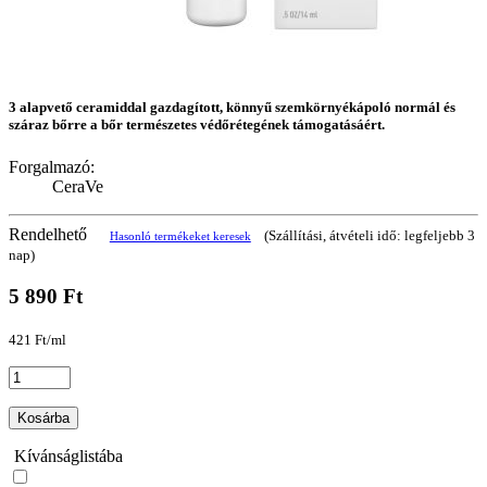
3 alapvető ceramiddal gazdagított, könnyű szemkörnyékápoló normál és
száraz bőrre a bőr természetes védőrétegének támogatásáért.
Forgalmazó:
CeraVe
Rendelhető
(Szállítási, átvételi idő: legfeljebb 3
Hasonló termékeket keresek
nap)
5 890 Ft
421 Ft/ml
Kosárba
Kívánságlistába