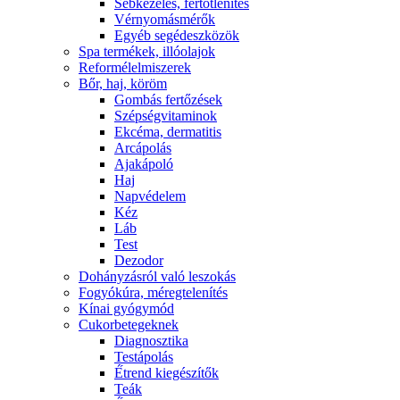
Sebkezelés, fertőtlenítés
Vérnyomásmérők
Egyéb segédeszközök
Spa termékek, illóolajok
Reformélelmiszerek
Bőr, haj, köröm
Gombás fertőzések
Szépségvitaminok
Ekcéma, dermatitis
Arcápolás
Ajakápoló
Haj
Napvédelem
Kéz
Láb
Test
Dezodor
Dohányzásról való leszokás
Fogyókúra, méregtelenítés
Kínai gyógymód
Cukorbetegeknek
Diagnosztika
Testápolás
É́trend kiegészítők
Teák