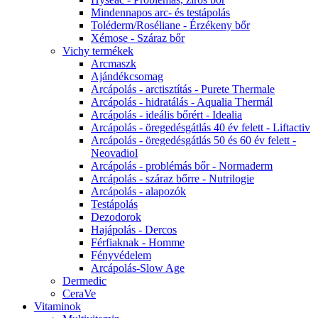
Mindennapos arc- és testápolás
Toléderm/Roséliane - Érzékeny bőr
Xémose - Száraz bőr
Vichy termékek
Arcmaszk
Ajándékcsomag
Arcápolás - arctisztítás - Purete Thermale
Arcápolás - hidratálás - Aqualia Thermál
Arcápolás - ideális bőrért - Idealia
Arcápolás - öregedésgátlás 40 év felett - Liftactiv
Arcápolás - öregedésgátlás 50 és 60 év felett -
Neovadiol
Arcápolás - problémás bőr - Normaderm
Arcápolás - száraz bőrre - Nutrilogie
Arcápolás - alapozók
Testápolás
Dezodorok
Hajápolás - Dercos
Férfiaknak - Homme
Fényvédelem
Arcápolás-Slow Age
Dermedic
CeraVe
Vitaminok