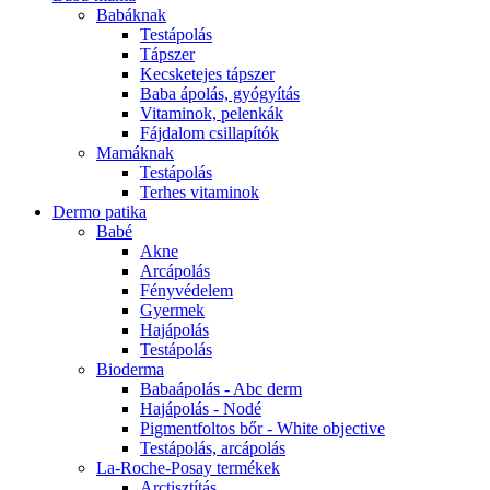
Babáknak
Testápolás
Tápszer
Kecsketejes tápszer
Baba ápolás, gyógyítás
Vitaminok, pelenkák
Fájdalom csillapítók
Mamáknak
Testápolás
Terhes vitaminok
Dermo patika
Babé
Akne
Arcápolás
Fényvédelem
Gyermek
Hajápolás
Testápolás
Bioderma
Babaápolás - Abc derm
Hajápolás - Nodé
Pigmentfoltos bőr - White objective
Testápolás, arcápolás
La-Roche-Posay termékek
Arctisztítás