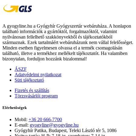
A gyogyline.hu a Gyógyhír Gyógyszertár webáruháza. A honlapon
található információk a gyártóktól, forgalmazóktól, valamint
nyilvánosan fellelhető szakkönyvekből és tájékoztatókból
származnak. Ezek tartalmáért webáruházunk nem vállal felelősséget.
Minden esetben figyelmesen olvassa el a termék csomagolásán
található, illetve a termékhez mellékelt tájékoztatót. Ha valamiben
bizonytalan, forduljon hozzánk bizalommal!
ÁSZF
Adatvédelmi nyilatkozat
Süti tájékoztató
Fizetés és szállítás
Törzsvásárlói program
Elérhetőségek
Mobil:
+36 20 666-7700
E-mail:
gyogyline@gyogyline.hu
Gyógyhír Patika, Budapest, Teleki László tér 5, 1086
Nyitva tartás: H-P: 7-18-ig, szombaton: 7-14-ig.