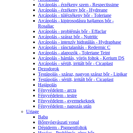
Arcápolás - érzékeny szem - Respectissime
Arcápolás - érzékeny bőr - Hydreane
Arcápolás - túlérzékeny bőr - Toleriane
Arcápolás - kipirosodásra hajlamos bőr -
Rosaliac
Arcápolás - problémás bőr - Effaclar
Arcápolás - száraz bőr - Nutritic
Arcápolás - intenzív hidratálás - Hydraphase
Arcápolás - ránctalanítás - Redermic C
Arcápolás - alapozók - Toleriane Teint
Arcápolás - hámlás, vörös foltok - Kerium DS
Arcápolás - sérült, irritált bőr - Cicaplast
Dezodorok
Testápolás - száraz, nagyon száraz bőr - Lipikar
Testápolás - sérült, irritált bőr - Cicaplast
Hajápolás
Fényvédelem - arcra
Fényvédelem - testre
Fényvédelem - gyermekeknek
Fényvédelem - napozás után
Uriage
Baba
Bőrgyógyászati vonal
Dépiderm - Pigmentfoltok
Hyséac - Problémás, zíros bőr