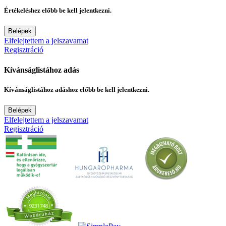
Értékeléshez előbb be kell jelentkezni.
Belépek
Elfelejtettem a jelszavamat
Regisztráció
Kívánságlistához adás
Kívánságlistához adáshoz előbb be kell jelentkezni.
Belépek
Elfelejtettem a jelszavamat
Regisztráció