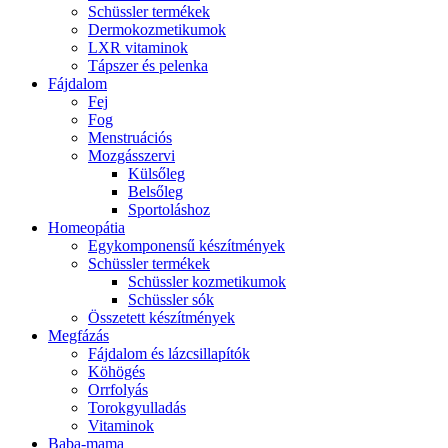
Schüssler termékek
Dermokozmetikumok
LXR vitaminok
Tápszer és pelenka
Fájdalom
Fej
Fog
Menstruációs
Mozgásszervi
Külsőleg
Belsőleg
Sportoláshoz
Homeopátia
Egykomponensű készítmények
Schüssler termékek
Schüssler kozmetikumok
Schüssler sók
Összetett készítmények
Megfázás
Fájdalom és lázcsillapítók
Köhögés
Orrfolyás
Torokgyulladás
Vitaminok
Baba-mama