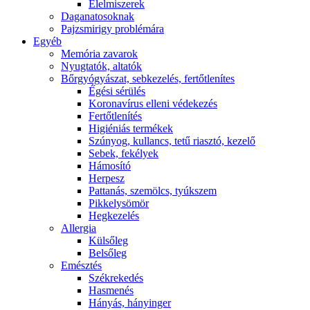
É́lelmiszerek
Daganatosoknak
Pajzsmirigy problémára
Egyéb
Memória zavarok
Nyugtatók, altatók
Bőrgyógyászat, sebkezelés, fertőtlenítes
É́gési sérülés
Koronavírus elleni védekezés
Fertőtlenítés
Higiéniás termékek
Szúnyog, kullancs, tetű riasztó, kezelő
Sebek, fekélyek
Hámosító
Herpesz
Pattanás, szemölcs, tyúkszem
Pikkelysömör
Hegkezelés
Allergia
Külsőleg
Belsőleg
Emésztés
Székrekedés
Hasmenés
Hányás, hányinger