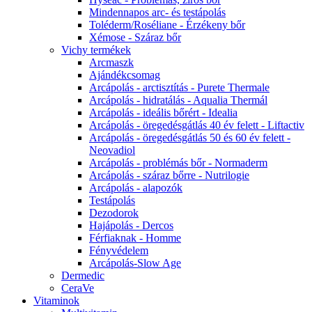
Mindennapos arc- és testápolás
Toléderm/Roséliane - Érzékeny bőr
Xémose - Száraz bőr
Vichy termékek
Arcmaszk
Ajándékcsomag
Arcápolás - arctisztítás - Purete Thermale
Arcápolás - hidratálás - Aqualia Thermál
Arcápolás - ideális bőrért - Idealia
Arcápolás - öregedésgátlás 40 év felett - Liftactiv
Arcápolás - öregedésgátlás 50 és 60 év felett -
Neovadiol
Arcápolás - problémás bőr - Normaderm
Arcápolás - száraz bőrre - Nutrilogie
Arcápolás - alapozók
Testápolás
Dezodorok
Hajápolás - Dercos
Férfiaknak - Homme
Fényvédelem
Arcápolás-Slow Age
Dermedic
CeraVe
Vitaminok