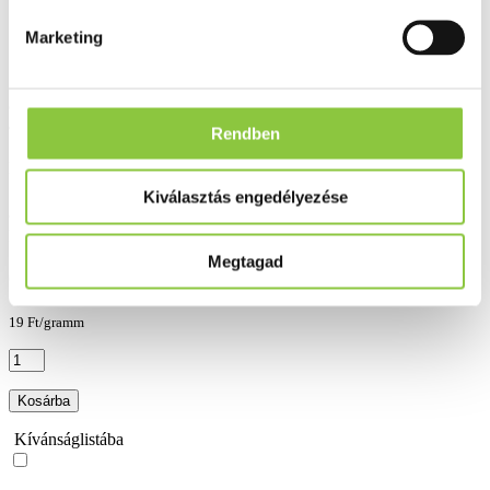
Marketing
Gazdag hidratáló krém az egész napos hidratálásért, 3 alapvető ceramiddal
a bőr természetes védőrétegének támogatásáért.
Rendben
Forgalmazó:
CeraVe
Kiválasztás engedélyezése
Raktáron
(Szállítási, átvételi idő: legfeljebb két nap)
Megtagad
6 590 Ft
19 Ft/gramm
Kosárba
Kívánságlistába