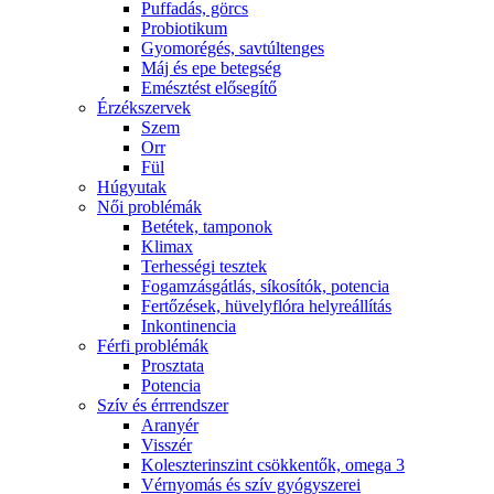
Puffadás, görcs
Probiotikum
Gyomorégés, savtúltenges
Máj és epe betegség
Emésztést elősegítő
Érzékszervek
Szem
Orr
Fül
Húgyutak
Női problémák
Betétek, tamponok
Klimax
Terhességi tesztek
Fogamzásgátlás, síkosítók, potencia
Fertőzések, hüvelyflóra helyreállítás
Inkontinencia
Férfi problémák
Prosztata
Potencia
Szív és érrrendszer
Aranyér
Visszér
Koleszterinszint csökkentők, omega 3
Vérnyomás és szív gyógyszerei