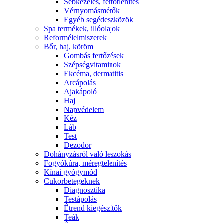
Sebkezelés, fertőtlenítés
Vérnyomásmérők
Egyéb segédeszközök
Spa termékek, illóolajok
Reformélelmiszerek
Bőr, haj, köröm
Gombás fertőzések
Szépségvitaminok
Ekcéma, dermatitis
Arcápolás
Ajakápoló
Haj
Napvédelem
Kéz
Láb
Test
Dezodor
Dohányzásról való leszokás
Fogyókúra, méregtelenítés
Kínai gyógymód
Cukorbetegeknek
Diagnosztika
Testápolás
É́trend kiegészítők
Teák