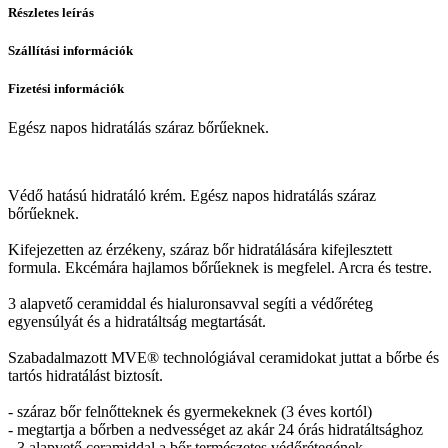
Részletes leírás
Szállítási információk
Fizetési információk
Egész napos hidratálás száraz bőrűeknek.
Védő hatású hidratáló krém. Egész napos hidratálás száraz
bőrűeknek.
Kifejezetten az érzékeny, száraz bőr hidratálására kifejlesztett
formula. Ekcémára hajlamos bőrűeknek is megfelel. Arcra és testre.
3 alapvető ceramiddal és hialuronsavval segíti a védőréteg
egyensúlyát és a hidratáltság megtartását.
Szabadalmazott MVE® technológiával ceramidokat juttat a bőrbe és
tartós hidratálást biztosít.
- száraz bőr felnőtteknek és gyermekeknek (3 éves kortól)
- megtartja a bőrben a nedvességet az akár 24 órás hidratáltsághoz
- 3 alapvető ceramiddal a bőr természetes védőrétegének