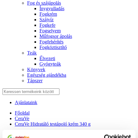
Fog és szájápolás
Í́nygyulladás
Fogkrém
Szájvíz
Fogkefe
Fogselyem
Műfogsor ápolás
Fogfehérítés
Fogköztisztító
Teák
É́lvezeti
Gyógyteák
Könyvek
Egészség ajándékba
Tápszer
Ajánlataink
Főoldal
CeraVe
CeraVe Hidratáló testápoló krém 340 g