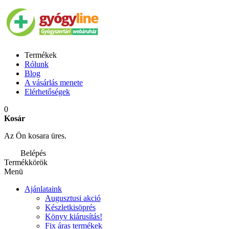
Termékek
Rólunk
Blog
A vásárlás menete
Elérhetőségek
0
Kosár
Az Ön kosara üres.
Belépés
Termékkörök
Menü
Ajánlataink
Augusztusi akció
Készletkisöprés
Könyv kiárusítás!
Fix áras termékek