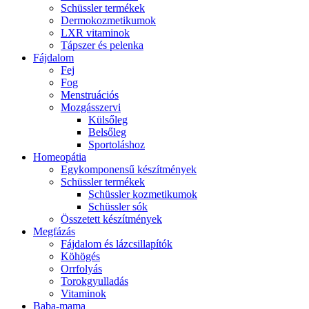
Schüssler termékek
Dermokozmetikumok
LXR vitaminok
Tápszer és pelenka
Fájdalom
Fej
Fog
Menstruációs
Mozgásszervi
Külsőleg
Belsőleg
Sportoláshoz
Homeopátia
Egykomponensű készítmények
Schüssler termékek
Schüssler kozmetikumok
Schüssler sók
Összetett készítmények
Megfázás
Fájdalom és lázcsillapítók
Köhögés
Orrfolyás
Torokgyulladás
Vitaminok
Baba-mama