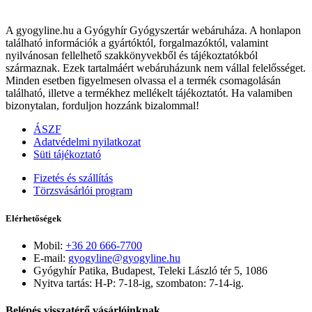
A gyogyline.hu a Gyógyhír Gyógyszertár webáruháza. A honlapon
található információk a gyártóktól, forgalmazóktól, valamint
nyilvánosan fellelhető szakkönyvekből és tájékoztatókból
származnak. Ezek tartalmáért webáruházunk nem vállal felelősséget.
Minden esetben figyelmesen olvassa el a termék csomagolásán
található, illetve a termékhez mellékelt tájékoztatót. Ha valamiben
bizonytalan, forduljon hozzánk bizalommal!
ÁSZF
Adatvédelmi nyilatkozat
Süti tájékoztató
Fizetés és szállítás
Törzsvásárlói program
Elérhetőségek
Mobil:
+36 20 666-7700
E-mail:
gyogyline@gyogyline.hu
Gyógyhír Patika, Budapest, Teleki László tér 5, 1086
Nyitva tartás: H-P: 7-18-ig, szombaton: 7-14-ig.
Belépés visszatérő vásárlóinknak