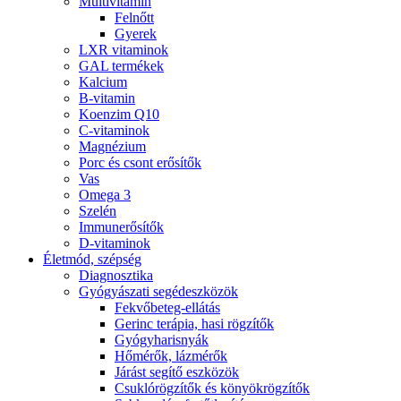
Multivitamin
Felnőtt
Gyerek
LXR vitaminok
GAL termékek
Kalcium
B-vitamin
Koenzim Q10
C-vitaminok
Magnézium
Porc és csont erősítők
Vas
Omega 3
Szelén
Immunerősítők
D-vitaminok
Életmód, szépség
Diagnosztika
Gyógyászati segédeszközök
Fekvőbeteg-ellátás
Gerinc terápia, hasi rögzítők
Gyógyharisnyák
Hőmérők, lázmérők
Járást segítő eszközök
Csuklórögzítők és könyökrögzítők