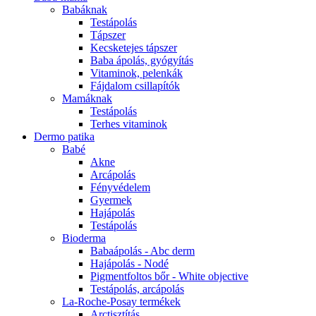
Babáknak
Testápolás
Tápszer
Kecsketejes tápszer
Baba ápolás, gyógyítás
Vitaminok, pelenkák
Fájdalom csillapítók
Mamáknak
Testápolás
Terhes vitaminok
Dermo patika
Babé
Akne
Arcápolás
Fényvédelem
Gyermek
Hajápolás
Testápolás
Bioderma
Babaápolás - Abc derm
Hajápolás - Nodé
Pigmentfoltos bőr - White objective
Testápolás, arcápolás
La-Roche-Posay termékek
Arctisztítás