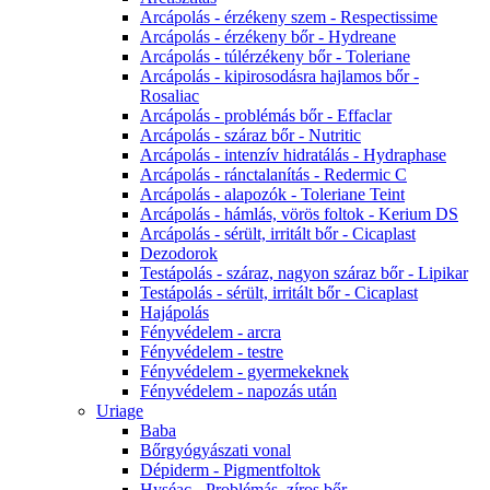
Arcápolás - érzékeny szem - Respectissime
Arcápolás - érzékeny bőr - Hydreane
Arcápolás - túlérzékeny bőr - Toleriane
Arcápolás - kipirosodásra hajlamos bőr -
Rosaliac
Arcápolás - problémás bőr - Effaclar
Arcápolás - száraz bőr - Nutritic
Arcápolás - intenzív hidratálás - Hydraphase
Arcápolás - ránctalanítás - Redermic C
Arcápolás - alapozók - Toleriane Teint
Arcápolás - hámlás, vörös foltok - Kerium DS
Arcápolás - sérült, irritált bőr - Cicaplast
Dezodorok
Testápolás - száraz, nagyon száraz bőr - Lipikar
Testápolás - sérült, irritált bőr - Cicaplast
Hajápolás
Fényvédelem - arcra
Fényvédelem - testre
Fényvédelem - gyermekeknek
Fényvédelem - napozás után
Uriage
Baba
Bőrgyógyászati vonal
Dépiderm - Pigmentfoltok
Hyséac - Problémás, zíros bőr