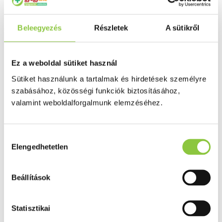
CeraVe Hidratáló testápoló
krém 340 g
Beleegyezés
Részletek
A sütikről
Ez a weboldal sütiket használ
Sütiket használunk a tartalmak és hirdetések személyre
szabásához, közösségi funkciók biztosításához,
valamint weboldalforgalmunk elemzéséhez.
Hozzájárulás
Elengedhetetlen
kiválasztása
Beállítások
Statisztikai