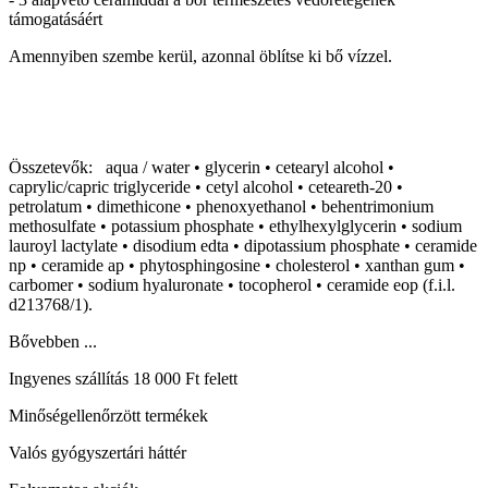
támogatásáért
Amennyiben szembe kerül, azonnal öblítse ki bő vízzel.
Összetevők: aqua / water • glycerin • cetearyl alcohol •
caprylic/capric triglyceride • cetyl alcohol • ceteareth-20 •
petrolatum • dimethicone • phenoxyethanol • behentrimonium
methosulfate • potassium phosphate • ethylhexylglycerin • sodium
lauroyl lactylate • disodium edta • dipotassium phosphate • ceramide
np • ceramide ap • phytosphingosine • cholesterol • xanthan gum •
carbomer • sodium hyaluronate • tocopherol • ceramide eop (f.i.l.
d213768/1).
Bővebben ...
Ingyenes szállítás 18 000 Ft felett
Minőségellenőrzött termékek
Valós gyógyszertári háttér