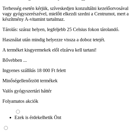
Terhesség esetén kérjük, szíveskedjen konzultálni kezelőorvosával
vagy gyógyszerészével, mielőtt elkezdi szedni a Centrumot, mert a
készítmény A-vitamint tartalmaz.
Tárolás: száraz helyen, legfeljebb 25 Celsius fokon tárolandó.
Használat után mindig helyezze vissza a doboz tetejét.
A terméket kisgyermekek elől elzárva kell tartani!
Bővebben ...
Ingyenes szállítás 18 000 Ft felett
Minőségellenőrzött termékek
Valós gyógyszertári háttér
Folyamatos akciók
Ezek is érdekelhetik Önt