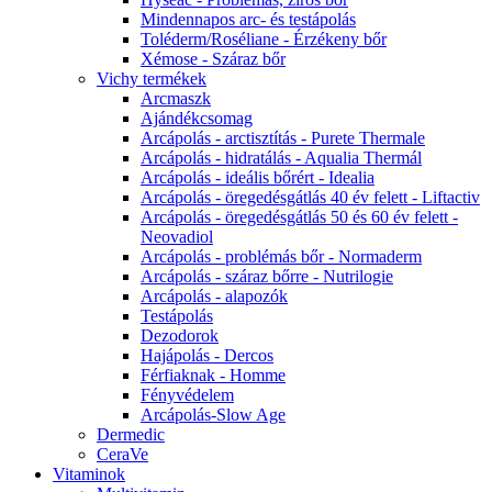
Mindennapos arc- és testápolás
Toléderm/Roséliane - Érzékeny bőr
Xémose - Száraz bőr
Vichy termékek
Arcmaszk
Ajándékcsomag
Arcápolás - arctisztítás - Purete Thermale
Arcápolás - hidratálás - Aqualia Thermál
Arcápolás - ideális bőrért - Idealia
Arcápolás - öregedésgátlás 40 év felett - Liftactiv
Arcápolás - öregedésgátlás 50 és 60 év felett -
Neovadiol
Arcápolás - problémás bőr - Normaderm
Arcápolás - száraz bőrre - Nutrilogie
Arcápolás - alapozók
Testápolás
Dezodorok
Hajápolás - Dercos
Férfiaknak - Homme
Fényvédelem
Arcápolás-Slow Age
Dermedic
CeraVe
Vitaminok