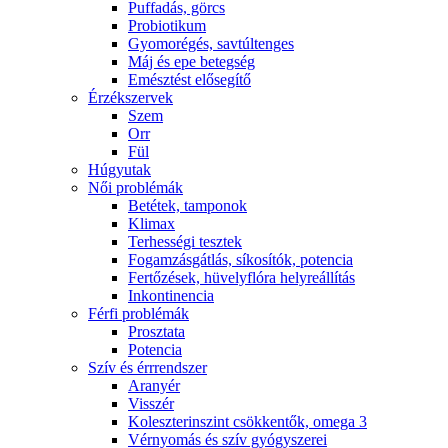
Puffadás, görcs
Probiotikum
Gyomorégés, savtúltenges
Máj és epe betegség
Emésztést elősegítő
Érzékszervek
Szem
Orr
Fül
Húgyutak
Női problémák
Betétek, tamponok
Klimax
Terhességi tesztek
Fogamzásgátlás, síkosítók, potencia
Fertőzések, hüvelyflóra helyreállítás
Inkontinencia
Férfi problémák
Prosztata
Potencia
Szív és érrrendszer
Aranyér
Visszér
Koleszterinszint csökkentők, omega 3
Vérnyomás és szív gyógyszerei