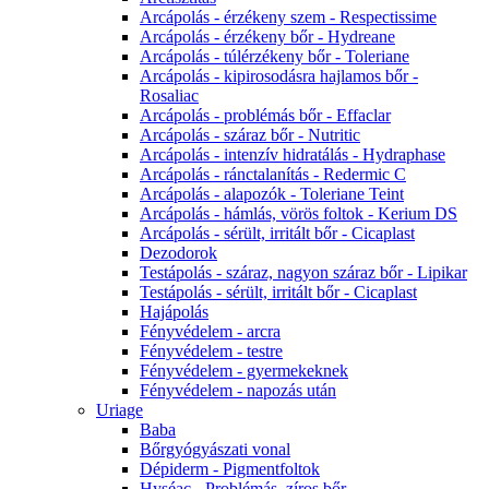
Arcápolás - érzékeny szem - Respectissime
Arcápolás - érzékeny bőr - Hydreane
Arcápolás - túlérzékeny bőr - Toleriane
Arcápolás - kipirosodásra hajlamos bőr -
Rosaliac
Arcápolás - problémás bőr - Effaclar
Arcápolás - száraz bőr - Nutritic
Arcápolás - intenzív hidratálás - Hydraphase
Arcápolás - ránctalanítás - Redermic C
Arcápolás - alapozók - Toleriane Teint
Arcápolás - hámlás, vörös foltok - Kerium DS
Arcápolás - sérült, irritált bőr - Cicaplast
Dezodorok
Testápolás - száraz, nagyon száraz bőr - Lipikar
Testápolás - sérült, irritált bőr - Cicaplast
Hajápolás
Fényvédelem - arcra
Fényvédelem - testre
Fényvédelem - gyermekeknek
Fényvédelem - napozás után
Uriage
Baba
Bőrgyógyászati vonal
Dépiderm - Pigmentfoltok
Hyséac - Problémás, zíros bőr