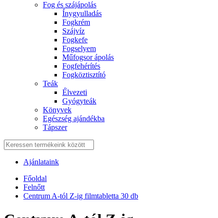
Fog és szájápolás
Í́nygyulladás
Fogkrém
Szájvíz
Fogkefe
Fogselyem
Műfogsor ápolás
Fogfehérítés
Fogköztisztító
Teák
É́lvezeti
Gyógyteák
Könyvek
Egészség ajándékba
Tápszer
Ajánlataink
Főoldal
Felnőtt
Centrum A-tól Z-ig filmtabletta 30 db