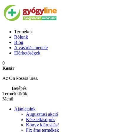
Termékek
Rólunk
Blog
A vásárlás menete
Elérhetőségek
0
Kosár
Az Ön kosara üres.
Belépés
Termékkörök
Menü
Ajánlataink
Augusztusi akció
Készletkisöprés
Könyv kiárusítás!
Fix áras termékek