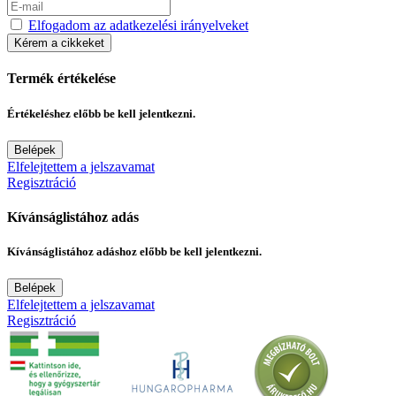
Elfogadom az adatkezelési irányelveket
Kérem a cikkeket
Termék értékelése
Értékeléshez előbb be kell jelentkezni.
Belépek
Elfelejtettem a jelszavamat
Regisztráció
Kívánságlistához adás
Kívánságlistához adáshoz előbb be kell jelentkezni.
Belépek
Elfelejtettem a jelszavamat
Regisztráció