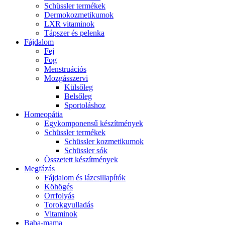
Schüssler termékek
Dermokozmetikumok
LXR vitaminok
Tápszer és pelenka
Fájdalom
Fej
Fog
Menstruációs
Mozgásszervi
Külsőleg
Belsőleg
Sportoláshoz
Homeopátia
Egykomponensű készítmények
Schüssler termékek
Schüssler kozmetikumok
Schüssler sók
Összetett készítmények
Megfázás
Fájdalom és lázcsillapítók
Köhögés
Orrfolyás
Torokgyulladás
Vitaminok
Baba-mama