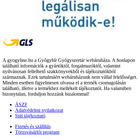
A gyogyline.hu a Gyógyhír Gyógyszertár webáruháza. A honlapon
található információk a gyártóktól, forgalmazóktól, valamint
nyilvánosan fellelhető szakkönyvekből és tájékoztatókból
származnak. Ezek tartalmáért webáruházunk nem vállal felelősséget.
Minden esetben figyelmesen olvassa el a termék csomagolásán
található, illetve a termékhez mellékelt tájékoztatót. Ha valamiben
bizonytalan, forduljon hozzánk bizalommal!
ÁSZF
Adatvédelmi nyilatkozat
Süti tájékoztató
Fizetés és szállítás
Törzsvásárlói program