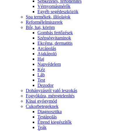
Sebkezelés, fertőtlenítés
Vérnyomásmérők
Egyéb segédeszközök
Spa termékek, illóolajok
Reformélelmiszerek
Bőr, haj, köröm
Gombás fertőzések
Szépségvitaminok
Ekcéma, dermatitis
Arcápolás
Ajakápoló
Haj
Napvédelem
Kéz
Láb
Test
Dezodor
Dohányzásról való leszokás
Fogyókúra, méregtelenítés
Kínai gyógymód
Cukorbetegeknek
Diagnosztika
Testápolás
É́trend kiegészítők
Teák