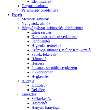
É́lelmiszerek
Daganatosoknak
Pajzsmirigy problémára
Egyéb
Memória zavarok
Nyugtatók, altatók
Bőrgyógyászat, sebkezelés, fertőtlenítes
É́gési sérülés
Koronavírus elleni védekezés
Fertőtlenítés
Higiéniás termékek
Szúnyog, kullancs, tetű riasztó, kezelő
Sebek, fekélyek
Hámosító
Herpesz
Pattanás, szemölcs, tyúkszem
Pikkelysömör
Hegkezelés
Allergia
Külsőleg
Belsőleg
Emésztés
Székrekedés
Hasmenés
Hányás, hányinger