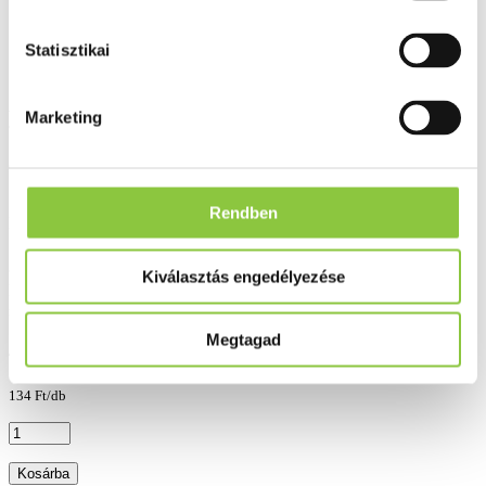
Statisztikai
A Centrum A-tól Z-ig filmtabletta összetételét a felnőttek napi vitamin- és
Marketing
ásványi anyag szükségletének megfelelően fejlesztették ki.
Gyártó:
Wyeth Whitehall Export GmbH,
Rendben
Nyilv. szám:
OÉTI.: 10125/2012
Kiválasztás engedélyezése
Rendelhető
(Szállítási, átvételi idő: legfeljebb 3
Hasonló termékeket keresek
nap)
Megtagad
4 023 Ft
134 Ft/db
Kosárba