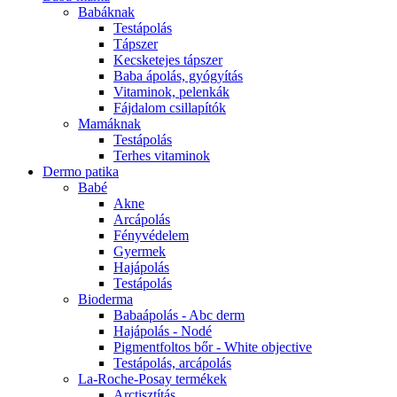
Babáknak
Testápolás
Tápszer
Kecsketejes tápszer
Baba ápolás, gyógyítás
Vitaminok, pelenkák
Fájdalom csillapítók
Mamáknak
Testápolás
Terhes vitaminok
Dermo patika
Babé
Akne
Arcápolás
Fényvédelem
Gyermek
Hajápolás
Testápolás
Bioderma
Babaápolás - Abc derm
Hajápolás - Nodé
Pigmentfoltos bőr - White objective
Testápolás, arcápolás
La-Roche-Posay termékek
Arctisztítás