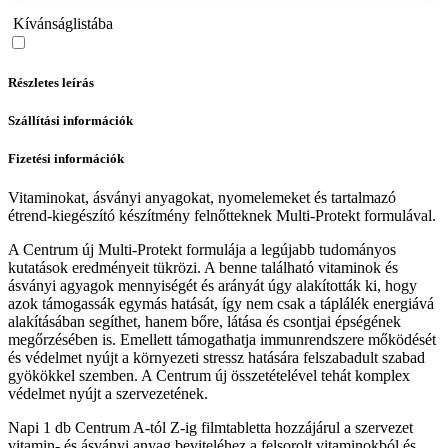
Kívánságlistába
Részletes leírás
Szállítási információk
Fizetési információk
Vitaminokat, ásványi anyagokat, nyomelemeket és tartalmazó
étrend-kiegészító készítmény felnőtteknek Multi-Protekt formulával.
A Centrum új Multi-Protekt formulája a legújabb tudományos
kutatások eredményeit tükrözi. A benne található vitaminok és
ásványi agyagok mennyiségét és arányát úgy alakították ki, hogy
azok támogassák egymás hatását, így nem csak a táplálék energiává
alakításában segíthet, hanem bőre, látása és csontjai épségének
megőrzésében is. Emellett támogathatja immunrendszere mőködését
és védelmet nyújt a környezeti stressz hatására felszabadult szabad
gyökökkel szemben. A Centrum új összetételével tehát komplex
védelmet nyújt a szervezetének.
Napi 1 db Centrum A-tól Z-ig filmtabletta hozzájárul a szervezet
vitamin- és ásványi anyag beviteléhez a felsorolt vitaminokból és