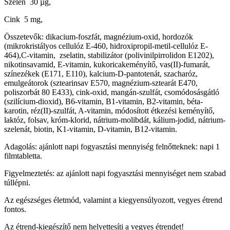
Szelén 30 µg,
Cink 5 mg,
Összetevők: dikacium-foszfát, magnézium-oxid, hordozók
(mikrokristályos cellulóz E-460, hidroxipropil-metil-cellulóz E-
464),C-vitamin, zselatin, stabilizátor (polivinilpirrolidon E1202),
nikotinsavamid, E-vitamin, kukoricakeményítő, vas(II)-fumarát,
színezékek (E171, E110), kalcium-D-pantotenát, szacharóz,
emulgeátorok (sztearinsav E570, magnézium-sztearát E470,
poliszorbát 80 E433), cink-oxid, mangán-szulfát, csomódosásgátló
(szilícium-dioxid), B6-vitamin, B1-vitamin, B2-vitamin, béta-
karotin, réz(II)-szulfát, A-vitamin, módosított étkezési keményítő,
laktóz, folsav, króm-klorid, nátrium-molibdát, kálium-jodid, nátrium-
szelenát, biotin, K1-vitamin, D-vitamin, B12-vitamin.
Adagolás: ajánlott napi fogyasztási mennyiség felnőtteknek: napi 1
filmtabletta.
Figyelmeztetés: az ajánlott napi fogyasztási mennyiséget nem szabad
túllépni.
Az egészséges életmód, valamint a kiegyensúlyozott, vegyes étrend
fontos.
Az étrend-kiegészítő nem helyettesíti a vegyes étrendet!