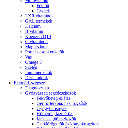
Multivitamin
Felnőtt
Gyerek
LXR vitaminok
GAL termékek
Kalcium
B-vitamin
Koenzim Q10
C-vitaminok
Magnézium
Porc és csont erősítők
Vas
Omega 3
Szelén
Immunerősítők
D-vitaminok
Életmód, szépség
Diagnosztika
Gyógyászati segédeszközök
Fekvőbeteg-ellátás
Gerinc terápia, hasi rögzítők
Gyógyharisnyák
Hőmérők, lázmérők
Járást segítő eszközök
Csuklórögzítők és könyökrögzítők