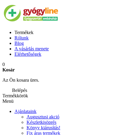
Termékek
Rólunk
Blog
A vásárlás menete
Elérhetőségek
0
Kosár
Az Ön kosara üres.
Belépés
Termékkörök
Menü
Ajánlataink
Augusztusi akció
Készletkisöprés
Könyv kiárusítás!
Fix áras termékek