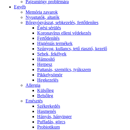
Pajzsmirigy problémára
Egyéb
Memória zavarok
Nyugtatók, altatók
Bőrgyógyászat, sebkezelés, fertőtlenítes
É́gési sérülés
Koronavírus elleni védekezés
Fertőtlenítés
Higiéniás termékek
Szúnyog, kullancs, tetű riasztó, kezelő
Sebek, fekélyek
Hámosító
Herpesz
Pattanás, szemölcs, tyúkszem
Pikkelysömör
Hegkezelés
Allergia
Külsőleg
Belsőleg
Emésztés
Székrekedés
Hasmenés
Hányás, hányinger
Puffadás, görcs
Probiotikum