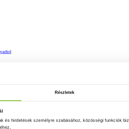
ovadiol
Részletek
ál
mak és hirdetések személyre szabásához, közösségi funkciók biz
séhez.