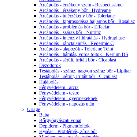
Arcápolás - érzékeny szem - Respectissime
Arcápolás - érzékeny bőr - Hydreane
Arcápolás - túlérzékeny bőr - Toleriane
Arcápolás - kipirosodásra hajlamos bőr - Rosaliac
Arcápolás - problémás bőr - Effaclar
Arcápolás - száraz bőr - Nutritic
Arcápolás - intenzív hidratálás - Hydraphase
Arcápolás - ránctalanítás - Redermic C
Arcápolás - alapozók - Toleriane Teint
Arcápolás - hámlás, vörös foltok - Kerium DS
Arcápolás - sérült, irritált bőr - Cicaplast
Dezodorok
Testápolás - száraz, nagyon száraz bőr - Lipikar
Testápolás - sérült, irritált bőr - Cicaplast
Hajápolás
Fényvédelem - arcra
Fényvédelem - testre
Fényvédelem - gyermekeknek
Fényvédelem - napozás után
Uriage
Baba
Bőrgyógyászati vonal
Dépiderm - Pigmentfoltok
Hyséac - Problémás, zíros bőr
Mindennapos arc- és testápolás