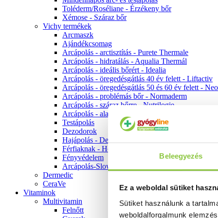
Toléderm/Roséliane - Érzékeny bőr
Xémose - Száraz bőr
Vichy termékek
Arcmaszk
Ajándékcsomag
Arcápolás - arctisztítás - Purete Thermale
Arcápolás - hidratálás - Aqualia Thermál
Arcápolás - ideális bőrért - Idealia
Arcápolás - öregedésgátlás 40 év felett - Liftactiv
Arcápolás - öregedésgátlás 50 és 60 év felett - Ne
Arcápolás - problémás bőr - Normaderm
Arcápolás - száraz bőrre - Nutrilogie
Arcápolás - alapozók
Testápolás
Dezodorok
Hajápolás - Dercos
Férfiaknak - Homme
Beleegyezés
Fényvédelem
Arcápolás-Slow Age
Dermedic
CeraVe
Ez a weboldal sütiket haszn
Vitaminok
Multivitamin
Sütiket használunk a tartal
Felnőtt
weboldalforgalmunk elemzé