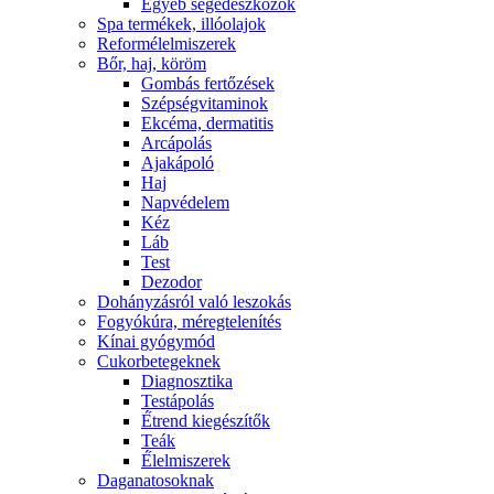
Egyéb segédeszközök
Spa termékek, illóolajok
Reformélelmiszerek
Bőr, haj, köröm
Gombás fertőzések
Szépségvitaminok
Ekcéma, dermatitis
Arcápolás
Ajakápoló
Haj
Napvédelem
Kéz
Láb
Test
Dezodor
Dohányzásról való leszokás
Fogyókúra, méregtelenítés
Kínai gyógymód
Cukorbetegeknek
Diagnosztika
Testápolás
É́trend kiegészítők
Teák
É́lelmiszerek
Daganatosoknak