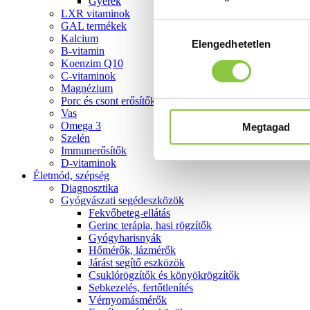
Gyerek
LXR vitaminok
GAL termékek
Hozzájárulás
Kalcium
Elengedhetetlen
kiválasztása
B-vitamin
Koenzim Q10
C-vitaminok
Magnézium
Porc és csont erősítők
Vas
Omega 3
Megtagad
Szelén
Immunerősítők
D-vitaminok
Életmód, szépség
Diagnosztika
Gyógyászati segédeszközök
Fekvőbeteg-ellátás
Gerinc terápia, hasi rögzítők
Gyógyharisnyák
Hőmérők, lázmérők
Járást segítő eszközök
Csuklórögzítők és könyökrögzítők
Sebkezelés, fertőtlenítés
Vérnyomásmérők