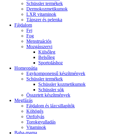
Schüssler termékek
Dermokozmetikumok
LXR vitaminok
Tápszer és pelenka
Fájdalom
Fej
Fog
Menstruációs
Mozgásszervi
Külsőleg
Belsőleg
Sportoláshoz
Homeopátia
Egykomponensű készítmények
Schüssler termékek
Schüssler kozmetikumok
Schüssler sók
Összetett készítmények
Megfázás
Fájdalom és lázcsillapítók
Köhögés
Orrfolyás
Torokgyulladás
Vitaminok
Baba-mama