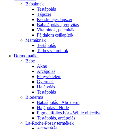
Babáknak
Testápolás
Tápszer
Kecsketejes tápszer
Baba ápolás, gyógyítás
Vitaminok, pelenkák
Fájdalom csillapítók
Mamáknak
Testápolás
Terhes vitaminok
Dermo patika
Babé
Akne
Arcápolás
Fényvédelem
Gyermek
Hajápolás
Testápolás
Bioderma
Babaápolás - Abc derm
Hajápolás - Nodé
Pigmentfoltos bőr - White objective
Testápolás, arcápolás
La-Roche-Posay termékek
Arctisztítás