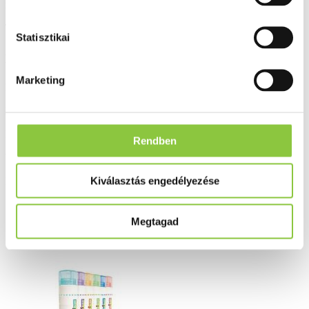
növényi, ásványi és állati eredetű.
Tájékozódjon homeopátiás könyveinkből.
Statisztikai
A kockázatokról és mellékhatásokról olvassa el a betegtájékoztatót,
vagy kérdezze meg kezelőorvosát, gyógyszerészét!
Marketing
Bővebben ...
Ingyenes szállítás 18 000 Ft felett
Minőségellenőrzött termékek
Rendben
Valós gyógyszertári háttér
Kiválasztás engedélyezése
Folyamatos akciók
Ezek is érdekelhetik Önt
Megtagad