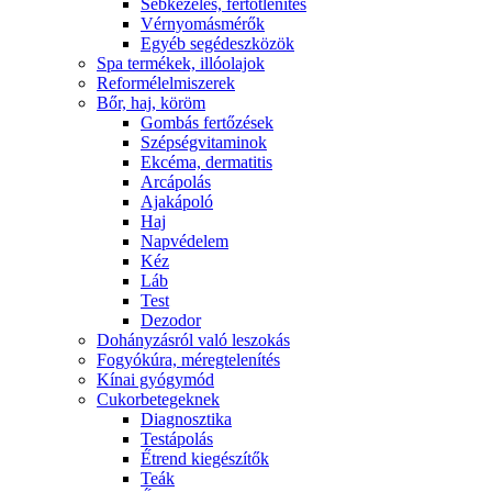
Sebkezelés, fertőtlenítés
Vérnyomásmérők
Egyéb segédeszközök
Spa termékek, illóolajok
Reformélelmiszerek
Bőr, haj, köröm
Gombás fertőzések
Szépségvitaminok
Ekcéma, dermatitis
Arcápolás
Ajakápoló
Haj
Napvédelem
Kéz
Láb
Test
Dezodor
Dohányzásról való leszokás
Fogyókúra, méregtelenítés
Kínai gyógymód
Cukorbetegeknek
Diagnosztika
Testápolás
É́trend kiegészítők
Teák