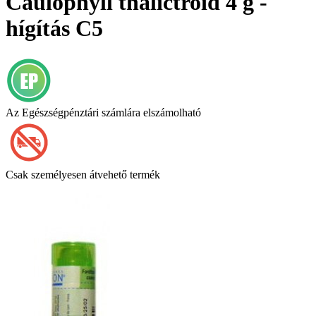
Caulophyll thalictroid 4 g -
hígítás C5
Az Egészségpénztári számlára elszámolható
Csak személyesen átvehető termék