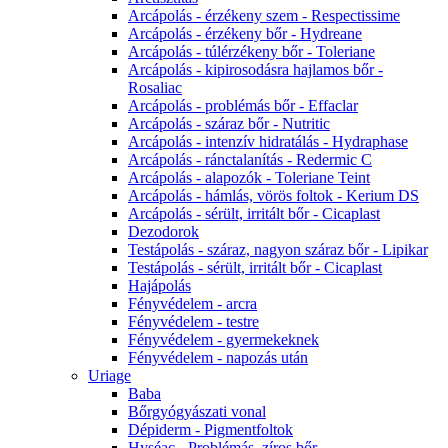
Arcápolás - érzékeny szem - Respectissime
Arcápolás - érzékeny bőr - Hydreane
Arcápolás - túlérzékeny bőr - Toleriane
Arcápolás - kipirosodásra hajlamos bőr -
Rosaliac
Arcápolás - problémás bőr - Effaclar
Arcápolás - száraz bőr - Nutritic
Arcápolás - intenzív hidratálás - Hydraphase
Arcápolás - ránctalanítás - Redermic C
Arcápolás - alapozók - Toleriane Teint
Arcápolás - hámlás, vörös foltok - Kerium DS
Arcápolás - sérült, irritált bőr - Cicaplast
Dezodorok
Testápolás - száraz, nagyon száraz bőr - Lipikar
Testápolás - sérült, irritált bőr - Cicaplast
Hajápolás
Fényvédelem - arcra
Fényvédelem - testre
Fényvédelem - gyermekeknek
Fényvédelem - napozás után
Uriage
Baba
Bőrgyógyászati vonal
Dépiderm - Pigmentfoltok
Hyséac - Problémás, zíros bőr