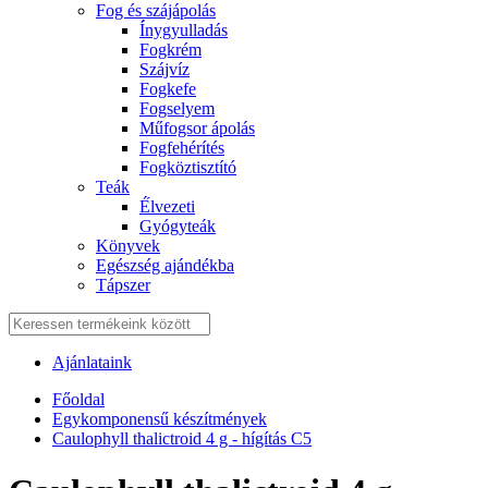
Fog és szájápolás
Í́nygyulladás
Fogkrém
Szájvíz
Fogkefe
Fogselyem
Műfogsor ápolás
Fogfehérítés
Fogköztisztító
Teák
É́lvezeti
Gyógyteák
Könyvek
Egészség ajándékba
Tápszer
Ajánlataink
Főoldal
Egykomponensű készítmények
Caulophyll thalictroid 4 g - hígítás C5