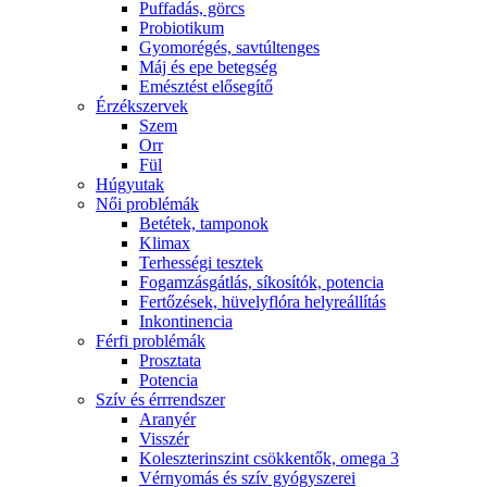
Puffadás, görcs
Probiotikum
Gyomorégés, savtúltenges
Máj és epe betegség
Emésztést elősegítő
Érzékszervek
Szem
Orr
Fül
Húgyutak
Női problémák
Betétek, tamponok
Klimax
Terhességi tesztek
Fogamzásgátlás, síkosítók, potencia
Fertőzések, hüvelyflóra helyreállítás
Inkontinencia
Férfi problémák
Prosztata
Potencia
Szív és érrrendszer
Aranyér
Visszér
Koleszterinszint csökkentők, omega 3
Vérnyomás és szív gyógyszerei