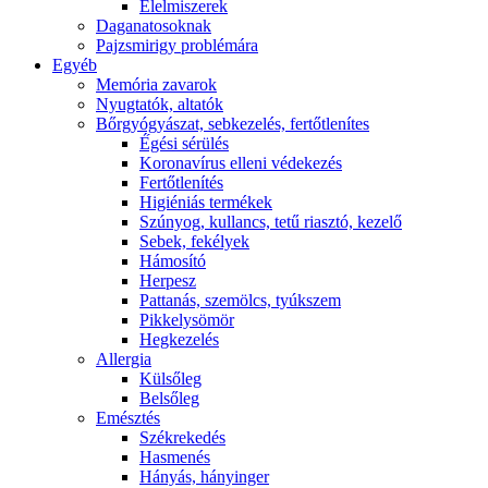
É́lelmiszerek
Daganatosoknak
Pajzsmirigy problémára
Egyéb
Memória zavarok
Nyugtatók, altatók
Bőrgyógyászat, sebkezelés, fertőtlenítes
É́gési sérülés
Koronavírus elleni védekezés
Fertőtlenítés
Higiéniás termékek
Szúnyog, kullancs, tetű riasztó, kezelő
Sebek, fekélyek
Hámosító
Herpesz
Pattanás, szemölcs, tyúkszem
Pikkelysömör
Hegkezelés
Allergia
Külsőleg
Belsőleg
Emésztés
Székrekedés
Hasmenés
Hányás, hányinger