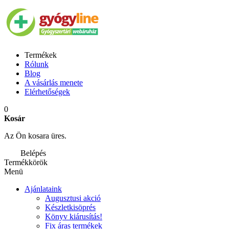
Termékek
Rólunk
Blog
A vásárlás menete
Elérhetőségek
0
Kosár
Az Ön kosara üres.
Belépés
Termékkörök
Menü
Ajánlataink
Augusztusi akció
Készletkisöprés
Könyv kiárusítás!
Fix áras termékek