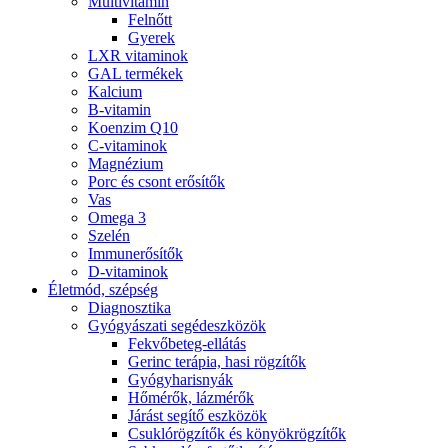
Multivitamin
Felnőtt
Gyerek
LXR vitaminok
GAL termékek
Kalcium
B-vitamin
Koenzim Q10
C-vitaminok
Magnézium
Porc és csont erősítők
Vas
Omega 3
Szelén
Immunerősítők
D-vitaminok
Életmód, szépség
Diagnosztika
Gyógyászati segédeszközök
Fekvőbeteg-ellátás
Gerinc terápia, hasi rögzítők
Gyógyharisnyák
Hőmérők, lázmérők
Járást segítő eszközök
Csuklórögzítők és könyökrögzítők