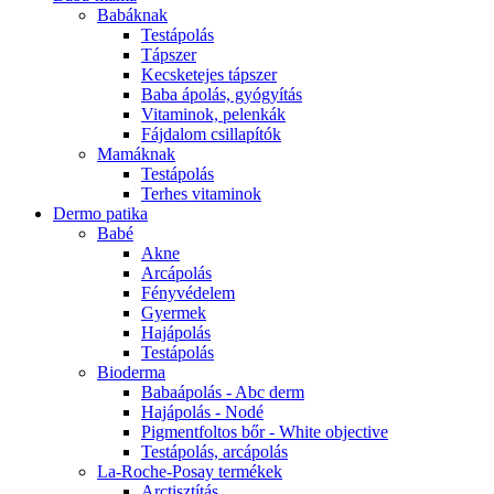
Babáknak
Testápolás
Tápszer
Kecsketejes tápszer
Baba ápolás, gyógyítás
Vitaminok, pelenkák
Fájdalom csillapítók
Mamáknak
Testápolás
Terhes vitaminok
Dermo patika
Babé
Akne
Arcápolás
Fényvédelem
Gyermek
Hajápolás
Testápolás
Bioderma
Babaápolás - Abc derm
Hajápolás - Nodé
Pigmentfoltos bőr - White objective
Testápolás, arcápolás
La-Roche-Posay termékek
Arctisztítás