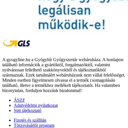
A gyogyline.hu a Gyógyhír Gyógyszertár webáruháza. A honlapon
található információk a gyártóktól, forgalmazóktól, valamint
nyilvánosan fellelhető szakkönyvekből és tájékoztatókból
származnak. Ezek tartalmáért webáruházunk nem vállal felelősséget.
Minden esetben figyelmesen olvassa el a termék csomagolásán
található, illetve a termékhez mellékelt tájékoztatót. Ha valamiben
bizonytalan, forduljon hozzánk bizalommal!
ÁSZF
Adatvédelmi nyilatkozat
Süti tájékoztató
Fizetés és szállítás
Törzsvásárlói program