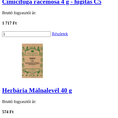
Cimicifuga racemosa 4 g - hígítás C5
Bruttó fogyasztói ár:
1 717 Ft
Részletek
Herbária Málnalevél 40 g
Bruttó fogyasztói ár:
574 Ft