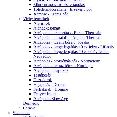
Mindennapos arc- és testápolás
Toléderm/Roséliane - Érzékeny bőr
Xémose - Száraz bőr
Vichy termékek
Arcmaszk
Ajándékcsomag
Arcápolás - arctisztítás - Purete Thermale
Arcápolás - hidratálás - Aqualia Thermál
Arcápolás - ideális bőrért - Idealia
Arcápolás - öregedésgátlás 40 év felett - Liftactiv
Arcápolás - öregedésgátlás 50 és 60 év felett -
Neovadiol
Arcápolás - problémás bőr - Normaderm
Arcápolás - száraz bőrre - Nutrilogie
Arcápolás - alapozók
Testápolás
Dezodorok
Hajápolás - Dercos
Férfiaknak - Homme
Fényvédelem
Arcápolás-Slow Age
Dermedic
CeraVe
Vitaminok