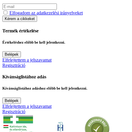
Elfogadom az adatkezelési irányelveket
Kérem a cikkeket
Termék értékelése
Értékeléshez előbb be kell jelentkezni.
Belépek
Elfelejtettem a jelszavamat
Regisztráció
Kívánságlistához adás
Kívánságlistához adáshoz előbb be kell jelentkezni.
Belépek
Elfelejtettem a jelszavamat
Regisztráció