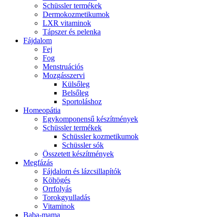
Schüssler termékek
Dermokozmetikumok
LXR vitaminok
Tápszer és pelenka
Fájdalom
Fej
Fog
Menstruációs
Mozgásszervi
Külsőleg
Belsőleg
Sportoláshoz
Homeopátia
Egykomponensű készítmények
Schüssler termékek
Schüssler kozmetikumok
Schüssler sók
Összetett készítmények
Megfázás
Fájdalom és lázcsillapítók
Köhögés
Orrfolyás
Torokgyulladás
Vitaminok
Baba-mama