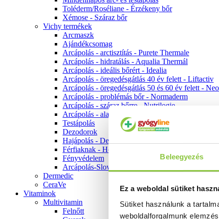
Toléderm/Roséliane - Érzékeny bőr
Xémose - Száraz bőr
Vichy termékek
Arcmaszk
Ajándékcsomag
Arcápolás - arctisztítás - Purete Thermale
Arcápolás - hidratálás - Aqualia Thermál
Arcápolás - ideális bőrért - Idealia
Arcápolás - öregedésgátlás 40 év felett - Liftactiv
Arcápolás - öregedésgátlás 50 és 60 év felett - Ne
Arcápolás - problémás bőr - Normaderm
Arcápolás - száraz bőrre - Nutrilogie
Arcápolás - alapozók
Testápolás
Dezodorok
Hajápolás - Dercos
Férfiaknak - Homme
Beleegyezés
Fényvédelem
Arcápolás-Slow Age
Dermedic
CeraVe
Ez a weboldal sütiket haszn
Vitaminok
Multivitamin
Sütiket használunk a tartal
Felnőtt
weboldalforgalmunk elemzé