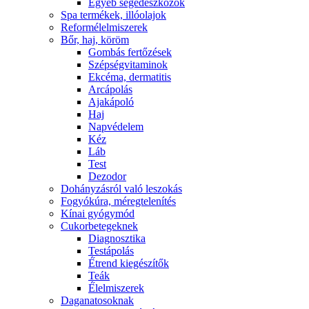
Egyéb segédeszközök
Spa termékek, illóolajok
Reformélelmiszerek
Bőr, haj, köröm
Gombás fertőzések
Szépségvitaminok
Ekcéma, dermatitis
Arcápolás
Ajakápoló
Haj
Napvédelem
Kéz
Láb
Test
Dezodor
Dohányzásról való leszokás
Fogyókúra, méregtelenítés
Kínai gyógymód
Cukorbetegeknek
Diagnosztika
Testápolás
É́trend kiegészítők
Teák
É́lelmiszerek
Daganatosoknak