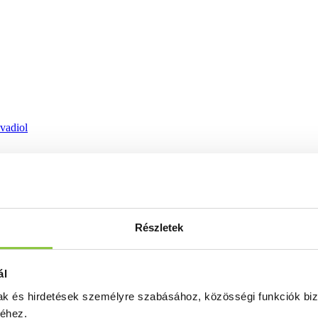
ovadiol
Részletek
ál
mak és hirdetések személyre szabásához, közösségi funkciók biz
séhez.