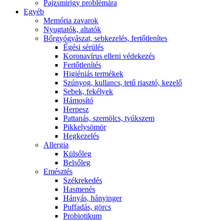
Pajzsmirigy problémára
Egyéb
Memória zavarok
Nyugtatók, altatók
Bőrgyógyászat, sebkezelés, fertőtlenítes
É́gési sérülés
Koronavírus elleni védekezés
Fertőtlenítés
Higiéniás termékek
Szúnyog, kullancs, tetű riasztó, kezelő
Sebek, fekélyek
Hámosító
Herpesz
Pattanás, szemölcs, tyúkszem
Pikkelysömör
Hegkezelés
Allergia
Külsőleg
Belsőleg
Emésztés
Székrekedés
Hasmenés
Hányás, hányinger
Puffadás, görcs
Probiotikum