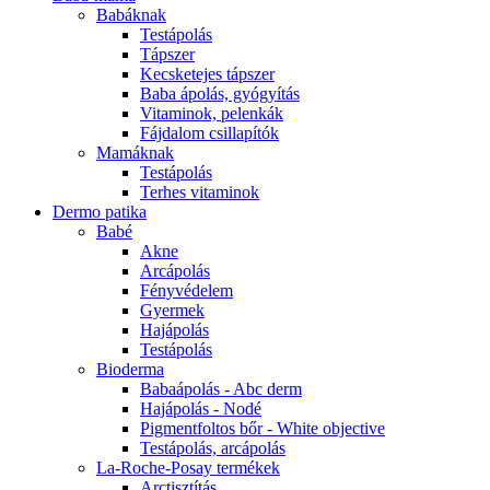
Babáknak
Testápolás
Tápszer
Kecsketejes tápszer
Baba ápolás, gyógyítás
Vitaminok, pelenkák
Fájdalom csillapítók
Mamáknak
Testápolás
Terhes vitaminok
Dermo patika
Babé
Akne
Arcápolás
Fényvédelem
Gyermek
Hajápolás
Testápolás
Bioderma
Babaápolás - Abc derm
Hajápolás - Nodé
Pigmentfoltos bőr - White objective
Testápolás, arcápolás
La-Roche-Posay termékek
Arctisztítás