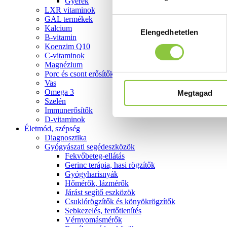
Gyerek
LXR vitaminok
GAL termékek
Hozzájárulás
Kalcium
Elengedhetetlen
kiválasztása
B-vitamin
Koenzim Q10
C-vitaminok
Magnézium
Porc és csont erősítők
Vas
Omega 3
Megtagad
Szelén
Immunerősítők
D-vitaminok
Életmód, szépség
Diagnosztika
Gyógyászati segédeszközök
Fekvőbeteg-ellátás
Gerinc terápia, hasi rögzítők
Gyógyharisnyák
Hőmérők, lázmérők
Járást segítő eszközök
Csuklórögzítők és könyökrögzítők
Sebkezelés, fertőtlenítés
Vérnyomásmérők