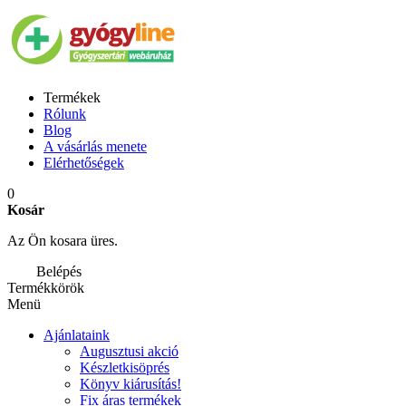
Termékek
Rólunk
Blog
A vásárlás menete
Elérhetőségek
0
Kosár
Az Ön kosara üres.
Belépés
Termékkörök
Menü
Ajánlataink
Augusztusi akció
Készletkisöprés
Könyv kiárusítás!
Fix áras termékek