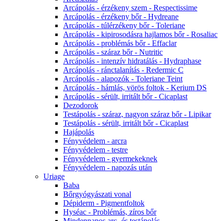
Arcápolás - érzékeny szem - Respectissime
Arcápolás - érzékeny bőr - Hydreane
Arcápolás - túlérzékeny bőr - Toleriane
Arcápolás - kipirosodásra hajlamos bőr - Rosaliac
Arcápolás - problémás bőr - Effaclar
Arcápolás - száraz bőr - Nutritic
Arcápolás - intenzív hidratálás - Hydraphase
Arcápolás - ránctalanítás - Redermic C
Arcápolás - alapozók - Toleriane Teint
Arcápolás - hámlás, vörös foltok - Kerium DS
Arcápolás - sérült, irritált bőr - Cicaplast
Dezodorok
Testápolás - száraz, nagyon száraz bőr - Lipikar
Testápolás - sérült, irritált bőr - Cicaplast
Hajápolás
Fényvédelem - arcra
Fényvédelem - testre
Fényvédelem - gyermekeknek
Fényvédelem - napozás után
Uriage
Baba
Bőrgyógyászati vonal
Dépiderm - Pigmentfoltok
Hyséac - Problémás, zíros bőr
Mindennapos arc- és testápolás