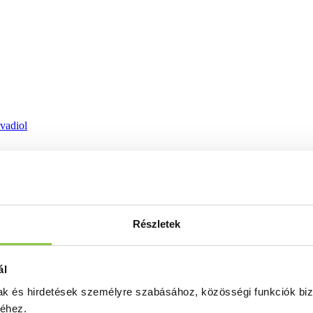
ovadiol
Részletek
ál
mak és hirdetések személyre szabásához, közösségi funkciók biz
séhez.