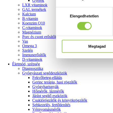
Gyerek
LXR vitaminok
GAL termékek
Hozzájárulás
Kalcium
Elengedhetetlen
kiválasztása
B-vitamin
Koenzim Q10
C-vitaminok
Magnézium
Porc és csont erősítők
Vas
Omega 3
Megtagad
Szelén
Immunerősítők
D-vitaminok
Életmód, szépség
Diagnosztika
Gyógyászati segédeszközök
Fekvőbeteg-ellátás
Gerinc terápia, hasi rögzítők
Gyógyharisnyák
Hőmérők, lázmérők
Járást segítő eszközök
Csuklórögzítők és könyökrögzítők
Sebkezelés, fertőtlenítés
Vérnyomásmérők