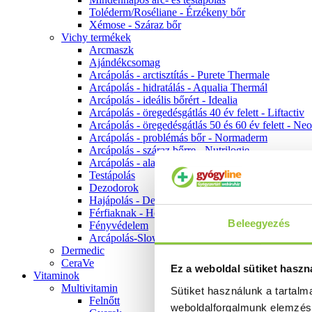
Toléderm/Roséliane - Érzékeny bőr
Xémose - Száraz bőr
Vichy termékek
Arcmaszk
Ajándékcsomag
Arcápolás - arctisztítás - Purete Thermale
Arcápolás - hidratálás - Aqualia Thermál
Arcápolás - ideális bőrért - Idealia
Arcápolás - öregedésgátlás 40 év felett - Liftactiv
Arcápolás - öregedésgátlás 50 és 60 év felett - Ne
Arcápolás - problémás bőr - Normaderm
Arcápolás - száraz bőrre - Nutrilogie
Arcápolás - alapozók
Testápolás
Dezodorok
Hajápolás - Dercos
Férfiaknak - Homme
Beleegyezés
Fényvédelem
Arcápolás-Slow Age
Dermedic
CeraVe
Ez a weboldal sütiket haszn
Vitaminok
Multivitamin
Sütiket használunk a tartal
Felnőtt
weboldalforgalmunk elemzé