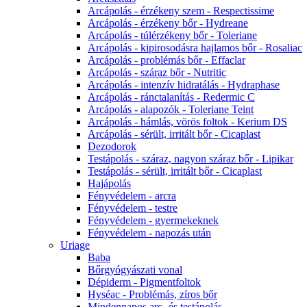
Arcápolás - érzékeny szem - Respectissime
Arcápolás - érzékeny bőr - Hydreane
Arcápolás - túlérzékeny bőr - Toleriane
Arcápolás - kipirosodásra hajlamos bőr - Rosaliac
Arcápolás - problémás bőr - Effaclar
Arcápolás - száraz bőr - Nutritic
Arcápolás - intenzív hidratálás - Hydraphase
Arcápolás - ránctalanítás - Redermic C
Arcápolás - alapozók - Toleriane Teint
Arcápolás - hámlás, vörös foltok - Kerium DS
Arcápolás - sérült, irritált bőr - Cicaplast
Dezodorok
Testápolás - száraz, nagyon száraz bőr - Lipikar
Testápolás - sérült, irritált bőr - Cicaplast
Hajápolás
Fényvédelem - arcra
Fényvédelem - testre
Fényvédelem - gyermekeknek
Fényvédelem - napozás után
Uriage
Baba
Bőrgyógyászati vonal
Dépiderm - Pigmentfoltok
Hyséac - Problémás, zíros bőr
Mindennapos arc- és testápolás