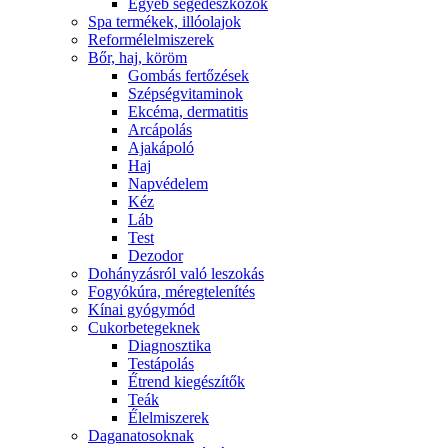
Egyéb segédeszközök
Spa termékek, illóolajok
Reformélelmiszerek
Bőr, haj, köröm
Gombás fertőzések
Szépségvitaminok
Ekcéma, dermatitis
Arcápolás
Ajakápoló
Haj
Napvédelem
Kéz
Láb
Test
Dezodor
Dohányzásról való leszokás
Fogyókúra, méregtelenítés
Kínai gyógymód
Cukorbetegeknek
Diagnosztika
Testápolás
É́trend kiegészítők
Teák
É́lelmiszerek
Daganatosoknak