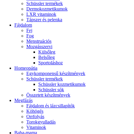
Schüssler termékek
Dermokozmetikumok
LXR vitaminok
Tápszer és pelenka
Fájdalom
Fej
Fog
Menstruációs
Mozgásszervi
Külsőleg
Belsőleg
Sportoláshoz
Homeopátia
Egykomponensű készítmények
Schüssler termékek
Schüssler kozmetikumok
Schüssler sók
Összetett készítmények
Megfázás
Fájdalom és lázcsillapítók
Köhögés
Orrfolyás
Torokgyulladás
Vitaminok
Baba-mama