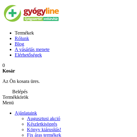
Termékek
Rólunk
Blog
A vásárlás menete
Elérhetőségek
0
Kosár
Az Ön kosara üres.
Belépés
Termékkörök
Menü
Ajánlataink
Augusztusi akció
Készletkisöprés
Könyv kiárusítás!
Fix áras termékek