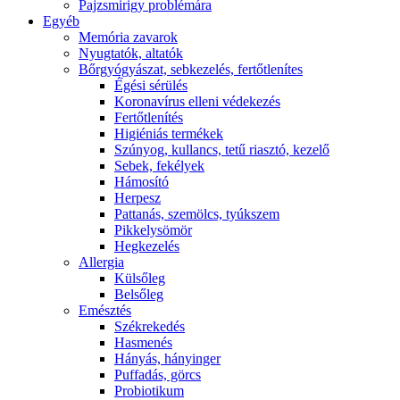
Pajzsmirigy problémára
Egyéb
Memória zavarok
Nyugtatók, altatók
Bőrgyógyászat, sebkezelés, fertőtlenítes
É́gési sérülés
Koronavírus elleni védekezés
Fertőtlenítés
Higiéniás termékek
Szúnyog, kullancs, tetű riasztó, kezelő
Sebek, fekélyek
Hámosító
Herpesz
Pattanás, szemölcs, tyúkszem
Pikkelysömör
Hegkezelés
Allergia
Külsőleg
Belsőleg
Emésztés
Székrekedés
Hasmenés
Hányás, hányinger
Puffadás, görcs
Probiotikum