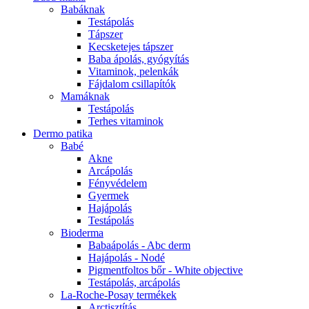
Babáknak
Testápolás
Tápszer
Kecsketejes tápszer
Baba ápolás, gyógyítás
Vitaminok, pelenkák
Fájdalom csillapítók
Mamáknak
Testápolás
Terhes vitaminok
Dermo patika
Babé
Akne
Arcápolás
Fényvédelem
Gyermek
Hajápolás
Testápolás
Bioderma
Babaápolás - Abc derm
Hajápolás - Nodé
Pigmentfoltos bőr - White objective
Testápolás, arcápolás
La-Roche-Posay termékek
Arctisztítás