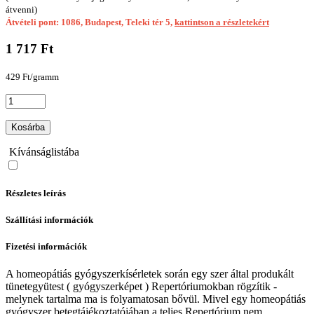
átvenni)
Átvételi pont: 1086, Budapest, Teleki tér 5,
kattintson a részletekért
1 717 Ft
429 Ft/gramm
Kosárba
Kívánságlistába
Részletes leírás
Szállítási információk
Fizetési információk
A homeopátiás gyógyszerkísérletek során egy szer által produkált
tünetegyütest ( gyógyszerképet ) Repertóriumokban rögzítik -
melynek tartalma ma is folyamatosan bővül. Mivel egy homeopátiás
gyógyszer betegtájékoztatójában a teljes Repertórium nem