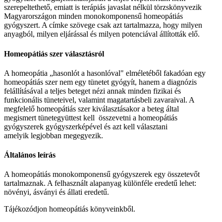
szerepeltethető, emiatt is terápiás javaslat nélkül törzskönyvezik
Magyarországon minden monokomponensű homeopátiás
gyógyszert. A címke szövege csak azt tartalmazza, hogy milyen
anyagból, milyen eljárással és milyen potenciával állították elő.
Homeopátiás szer választásról
A homeopátia „hasonlót a hasonlóval" elméletéből fakadóan egy
homeopátiás szer nem egy tünetet gyógyít, hanem a diagnózis
felállításával a teljes beteget nézi annak minden fizikai és
funkcionális tüneteivel, valamint magatartásbeli zavaraival. A
megfelelő homeopátiás szer kiválasztásakor a beteg által
megismert tünetegyüttest kell összevetni a homeopátiás
gyógyszerek gyógyszerképével és azt kell választani
amelyik legjobban megegyezik.
Általános leírás
A homeopátiás monokomponensű gyógyszerek egy összetevőt
tartalmaznak. A felhasznált alapanyag különféle eredetű lehet:
növényi, ásványi és állati eredetű.
Tájékozódjon homeopátiás könyveinkből.