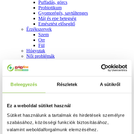
Puffadás, görcs
Probiotikum
Gyomorégés, savtúltenges
Máj és epe betegség
Emésztést elősegítő
Érzékszervek
Szem
Orr
Fül
Húgyutak
Női problémák
Betétek, tamponok
Klimax
Terhességi tesztek
Fogamzásgátlás, síkosítók, potencia
Fertőzések, hüvelyflóra helyreállítás
Beleegyezés
Részletek
A sütikről
Inkontinencia
Férfi problémák
Prosztata
Potencia
Ez a weboldal sütiket használ
Szív és érrrendszer
Sütiket használunk a tartalmak és hirdetések személyre
Aranyér
Visszér
szabásához, közösségi funkciók biztosításához,
Koleszterinszint csökkentők, omega 3
valamint weboldalforgalmunk elemzéséhez.
Vérnyomás és szív gyógyszerei