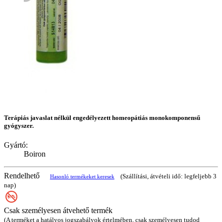
Terápiás javaslat nélkül engedélyezett homeopátiás monokomponensű
gyógyszer.
Gyártó:
Boiron
Rendelhető
(Szállítási, átvételi idő: legfeljebb 3
Hasonló termékeket keresek
nap)
Csak személyesen átvehető termék
(A terméket a hatályos jogszabályok értelmében, csak személyesen tudod