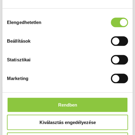
Fog és szájápolás
Í́nygyulladás
Fogkrém
Hozzájárulás
Szájvíz
Elengedhetetlen
kiválasztása
Fogkefe
Fogselyem
Műfogsor ápolás
Beállítások
Fogfehérítés
Fogköztisztító
Teák
É́lvezeti
Statisztikai
Gyógyteák
Könyvek
Egészség ajándékba
Marketing
Tápszer
Ajánlataink
Rendben
Főoldal
Egykomponensű készítmények
Cantharis 4 g - hígítás C5
Kiválasztás engedélyezése