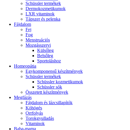
Schüssler termékek
Dermokozmetikumok
LXR vitaminok
Tápszer és pelenka
Fájdalom
Fej
Fog
Menstruációs
Mozgásszervi
Külsőleg
Belsőleg
Sportoláshoz
Homeopátia
Egykomponensű készítmények
Schüssler termékek
Schüssler kozmetikumok
Schüssler sók
Összetett készítmények
Megfázás
Fájdalom és lázcsillapítók
Köhögés
Orrfolyás
Torokgyulladás
Vitaminok
Baba-mama