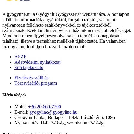
A gyogyline.hu a Gyógyhír Gyógyszertár webáruháza. A honlapon
található információk a gyártóktól, forgalmazóktól, valamint
nyilvánosan fellelhető szakkönyvekből és tájékoztatókból
származnak. Ezek tartalmáért webáruházunk nem vállal felelősséget.
Minden esetben figyelmesen olvassa el a termék csomagolásán
található, illetve a termékhez mellékelt tájékoztatót. Ha valamiben
bizonytalan, forduljon hozzánk bizalommal!
ÁSZF
Adatvédelmi nyilatkozat
Süti tájékoztató
Fizetés és szállítás
Törzsvásárlói program
Elérhetőségek
Mobil:
+36 20 666-7700
E-mail:
gyogyline@gyogyline.hu
Gyógyhír Patika, Budapest, Teleki László tér 5, 1086
Nyitva tartás: H-P: 7-18-ig, szombaton: 7-14-ig.