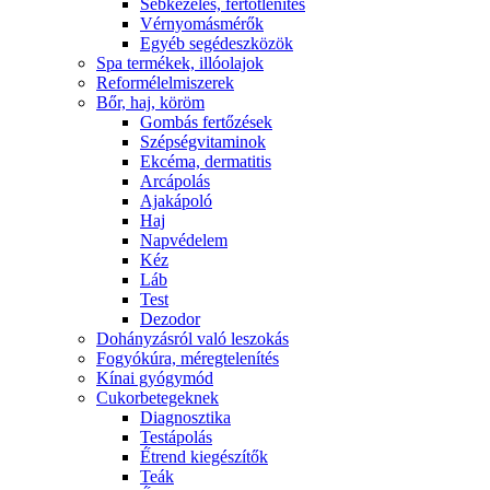
Sebkezelés, fertőtlenítés
Vérnyomásmérők
Egyéb segédeszközök
Spa termékek, illóolajok
Reformélelmiszerek
Bőr, haj, köröm
Gombás fertőzések
Szépségvitaminok
Ekcéma, dermatitis
Arcápolás
Ajakápoló
Haj
Napvédelem
Kéz
Láb
Test
Dezodor
Dohányzásról való leszokás
Fogyókúra, méregtelenítés
Kínai gyógymód
Cukorbetegeknek
Diagnosztika
Testápolás
É́trend kiegészítők
Teák