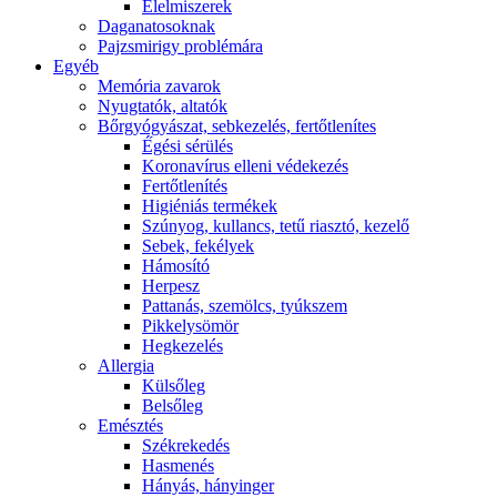
É́lelmiszerek
Daganatosoknak
Pajzsmirigy problémára
Egyéb
Memória zavarok
Nyugtatók, altatók
Bőrgyógyászat, sebkezelés, fertőtlenítes
É́gési sérülés
Koronavírus elleni védekezés
Fertőtlenítés
Higiéniás termékek
Szúnyog, kullancs, tetű riasztó, kezelő
Sebek, fekélyek
Hámosító
Herpesz
Pattanás, szemölcs, tyúkszem
Pikkelysömör
Hegkezelés
Allergia
Külsőleg
Belsőleg
Emésztés
Székrekedés
Hasmenés
Hányás, hányinger