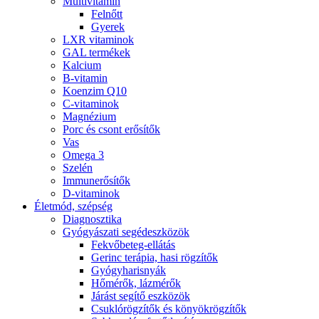
Multivitamin
Felnőtt
Gyerek
LXR vitaminok
GAL termékek
Kalcium
B-vitamin
Koenzim Q10
C-vitaminok
Magnézium
Porc és csont erősítők
Vas
Omega 3
Szelén
Immunerősítők
D-vitaminok
Életmód, szépség
Diagnosztika
Gyógyászati segédeszközök
Fekvőbeteg-ellátás
Gerinc terápia, hasi rögzítők
Gyógyharisnyák
Hőmérők, lázmérők
Járást segítő eszközök
Csuklórögzítők és könyökrögzítők