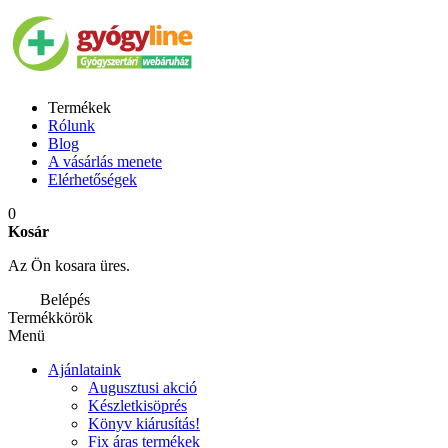
Termékek
Rólunk
Blog
A vásárlás menete
Elérhetőségek
0
Kosár
Az Ön kosara üres.
Belépés
Termékkörök
Menü
Ajánlataink
Augusztusi akció
Készletkisöprés
Könyv kiárusítás!
Fix áras termékek