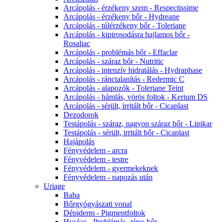
Arcápolás - érzékeny szem - Respectissime
Arcápolás - érzékeny bőr - Hydreane
Arcápolás - túlérzékeny bőr - Toleriane
Arcápolás - kipirosodásra hajlamos bőr -
Rosaliac
Arcápolás - problémás bőr - Effaclar
Arcápolás - száraz bőr - Nutritic
Arcápolás - intenzív hidratálás - Hydraphase
Arcápolás - ránctalanítás - Redermic C
Arcápolás - alapozók - Toleriane Teint
Arcápolás - hámlás, vörös foltok - Kerium DS
Arcápolás - sérült, irritált bőr - Cicaplast
Dezodorok
Testápolás - száraz, nagyon száraz bőr - Lipikar
Testápolás - sérült, irritált bőr - Cicaplast
Hajápolás
Fényvédelem - arcra
Fényvédelem - testre
Fényvédelem - gyermekeknek
Fényvédelem - napozás után
Uriage
Baba
Bőrgyógyászati vonal
Dépiderm - Pigmentfoltok
Hyséac - Problémás, zíros bőr