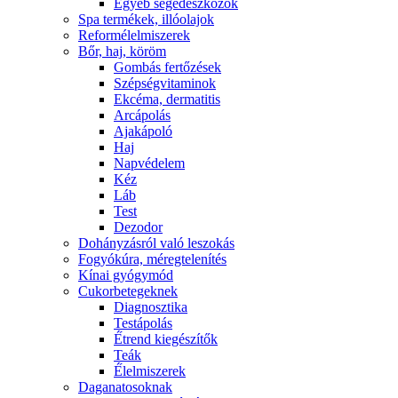
Egyéb segédeszközök
Spa termékek, illóolajok
Reformélelmiszerek
Bőr, haj, köröm
Gombás fertőzések
Szépségvitaminok
Ekcéma, dermatitis
Arcápolás
Ajakápoló
Haj
Napvédelem
Kéz
Láb
Test
Dezodor
Dohányzásról való leszokás
Fogyókúra, méregtelenítés
Kínai gyógymód
Cukorbetegeknek
Diagnosztika
Testápolás
É́trend kiegészítők
Teák
É́lelmiszerek
Daganatosoknak