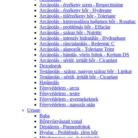
Arcápolás - érzékeny szem - Respectissime
Arcápolás - érzékeny bőr - Hydreane
Arcápolás - túlérzékeny bőr - Toleriane
Arcápolás - kipirosodásra hajlamos bőr - Rosaliac
Arcápolás - problémás bőr - Effaclar
Arcápolás - száraz bőr - Nutritic
Arcápolás - intenzív hidratálás - Hydraphase
Arcápolás - ránctalanítás - Redermic C
Arcápolás - alapozók - Toleriane Teint
Arcápolás - hámlás, vörös foltok - Kerium DS
Arcápolás - sérült, irritált bőr - Cicaplast
Dezodorok
Testápolás - száraz, nagyon száraz bőr - Lipikar
Testápolás - sérült, irritált bőr - Cicaplast
Hajápolás
Fényvédelem - arcra
Fényvédelem - testre
Fényvédelem - gyermekeknek
Fényvédelem - napozás után
Uriage
Baba
Bőrgyógyászati vonal
Dépiderm - Pigmentfoltok
Hyséac - Problémás, zíros bőr
Mindennapos arc- és testápolás