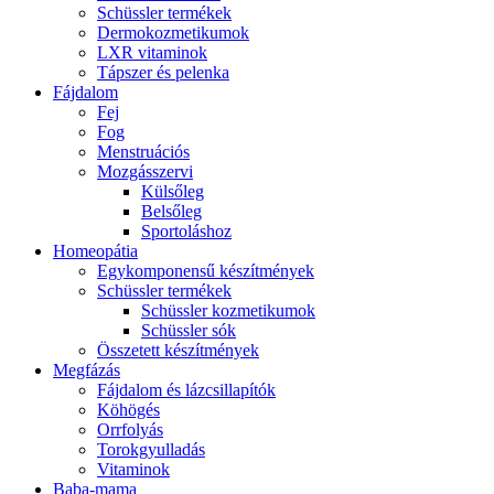
Schüssler termékek
Dermokozmetikumok
LXR vitaminok
Tápszer és pelenka
Fájdalom
Fej
Fog
Menstruációs
Mozgásszervi
Külsőleg
Belsőleg
Sportoláshoz
Homeopátia
Egykomponensű készítmények
Schüssler termékek
Schüssler kozmetikumok
Schüssler sók
Összetett készítmények
Megfázás
Fájdalom és lázcsillapítók
Köhögés
Orrfolyás
Torokgyulladás
Vitaminok
Baba-mama