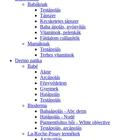
Babáknak
Testápolás
Tápszer
Kecsketejes tápszer
Baba ápolás, gyógyítás
Vitaminok, pelenkák
Fájdalom csillapítók
Mamáknak
Testápolás
Terhes vitaminok
Dermo patika
Babé
Akne
Arcápolás
Fényvédelem
Gyermek
Hajápolás
Testápolás
Bioderma
Babaápolás - Abc derm
Hajápolás - Nodé
Pigmentfoltos bőr - White objective
Testápolás, arcápolás
La-Roche-Posay termékek
Arctisztítás