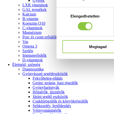
Gyerek
LXR vitaminok
GAL termékek
Hozzájárulás
Kalcium
Elengedhetetlen
kiválasztása
B-vitamin
Koenzim Q10
C-vitaminok
Magnézium
Porc és csont erősítők
Vas
Omega 3
Megtagad
Szelén
Immunerősítők
D-vitaminok
Életmód, szépség
Diagnosztika
Gyógyászati segédeszközök
Fekvőbeteg-ellátás
Gerinc terápia, hasi rögzítők
Gyógyharisnyák
Hőmérők, lázmérők
Járást segítő eszközök
Csuklórögzítők és könyökrögzítők
Sebkezelés, fertőtlenítés
Vérnyomásmérők