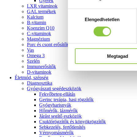
Gyerek
LXR vitaminok
GAL termékek
Hozzájárulás
Kalcium
Elengedhetetlen
kiválasztása
B-vitamin
Koenzim Q10
C-vitaminok
Magnézium
Porc és csont erősítők
Vas
Omega 3
Megtagad
Szelén
Immunerősítők
D-vitaminok
Életmód, szépség
Diagnosztika
Gyógyászati segédeszközök
Fekvőbeteg-ellátás
Gerinc terápia, hasi rögzítők
Gyógyharisnyák
Hőmérők, lázmérők
Járást segítő eszközök
Csuklórögzítők és könyökrögzítők
Sebkezelés, fertőtlenítés
Vérnyomásmérők