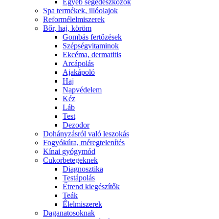
Egyéb segédeszközök
Spa termékek, illóolajok
Reformélelmiszerek
Bőr, haj, köröm
Gombás fertőzések
Szépségvitaminok
Ekcéma, dermatitis
Arcápolás
Ajakápoló
Haj
Napvédelem
Kéz
Láb
Test
Dezodor
Dohányzásról való leszokás
Fogyókúra, méregtelenítés
Kínai gyógymód
Cukorbetegeknek
Diagnosztika
Testápolás
É́trend kiegészítők
Teák
É́lelmiszerek
Daganatosoknak