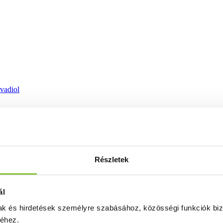
ovadiol
Részletek
ál
mak és hirdetések személyre szabásához, közösségi funkciók biz
séhez.