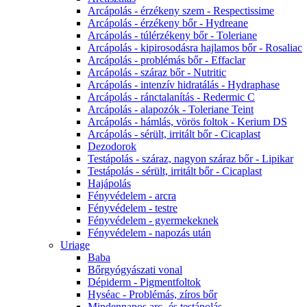
Arcápolás - érzékeny szem - Respectissime
Arcápolás - érzékeny bőr - Hydreane
Arcápolás - túlérzékeny bőr - Toleriane
Arcápolás - kipirosodásra hajlamos bőr - Rosaliac
Arcápolás - problémás bőr - Effaclar
Arcápolás - száraz bőr - Nutritic
Arcápolás - intenzív hidratálás - Hydraphase
Arcápolás - ránctalanítás - Redermic C
Arcápolás - alapozók - Toleriane Teint
Arcápolás - hámlás, vörös foltok - Kerium DS
Arcápolás - sérült, irritált bőr - Cicaplast
Dezodorok
Testápolás - száraz, nagyon száraz bőr - Lipikar
Testápolás - sérült, irritált bőr - Cicaplast
Hajápolás
Fényvédelem - arcra
Fényvédelem - testre
Fényvédelem - gyermekeknek
Fényvédelem - napozás után
Uriage
Baba
Bőrgyógyászati vonal
Dépiderm - Pigmentfoltok
Hyséac - Problémás, zíros bőr
Mindennapos arc- és testápolás