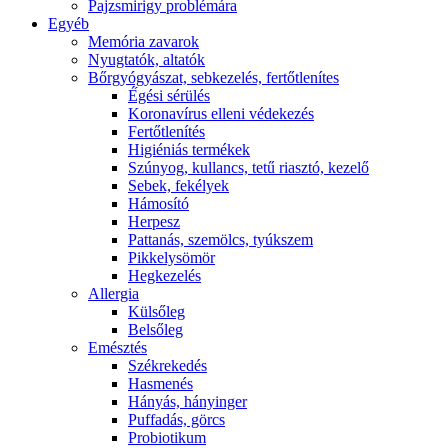
Pajzsmirigy problémára
Egyéb
Memória zavarok
Nyugtatók, altatók
Bőrgyógyászat, sebkezelés, fertőtlenítes
É́gési sérülés
Koronavírus elleni védekezés
Fertőtlenítés
Higiéniás termékek
Szúnyog, kullancs, tetű riasztó, kezelő
Sebek, fekélyek
Hámosító
Herpesz
Pattanás, szemölcs, tyúkszem
Pikkelysömör
Hegkezelés
Allergia
Külsőleg
Belsőleg
Emésztés
Székrekedés
Hasmenés
Hányás, hányinger
Puffadás, görcs
Probiotikum