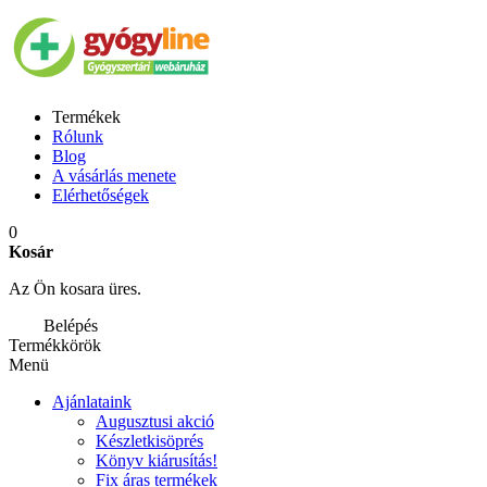
Termékek
Rólunk
Blog
A vásárlás menete
Elérhetőségek
0
Kosár
Az Ön kosara üres.
Belépés
Termékkörök
Menü
Ajánlataink
Augusztusi akció
Készletkisöprés
Könyv kiárusítás!
Fix áras termékek