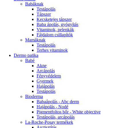
Babáknak
Testápolás
Tápszer
Kecsketejes tápszer
Baba ápolás, gyógyítás
Vitaminok, pelenkák
Fájdalom csillapítók
Mamáknak
Testápolás
Terhes vitaminok
Dermo patika
Babé
Akne
Arcápolás
Fényvédelem
Gyermek
Hajápolás
Testápolás
Bioderma
Babaápolás - Abc derm
Hajápolás - Nodé
Pigmentfoltos bőr - White objective
Testápolás, arcápolás
La-Roche-Posay termékek
Arctisztítás