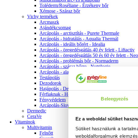
Toléderm/Roséliane - Érzékeny bőr
Xémose - Száraz bőr
Vichy termékek
Arcmaszk
Ajándékcsomag
Arcápolás - arctisztítás - Purete Thermale
Arcápolás - hidratálás - Aqualia Thermál
Arcápolás - ideális bőrért - Idealia
Arcápolás - öregedésgátlás 40 év felett - Liftactiv
Arcápolás - öregedésgátlás 50 és 60 év felett - Ne
Arcápolás - problémás bőr - Normaderm
Arcápolás - száraz bőrre - Nutrilogie
Arcápolás - alapozók
Testápolás
Dezodorok
Hajápolás - Dercos
Férfiaknak - Homme
Beleegyezés
Fényvédelem
Arcápolás-Slow Age
Dermedic
CeraVe
Ez a weboldal sütiket haszn
Vitaminok
Multivitamin
Sütiket használunk a tartal
Felnőtt
weboldalforgalmunk elemzé