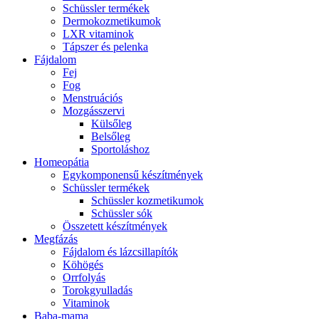
Schüssler termékek
Dermokozmetikumok
LXR vitaminok
Tápszer és pelenka
Fájdalom
Fej
Fog
Menstruációs
Mozgásszervi
Külsőleg
Belsőleg
Sportoláshoz
Homeopátia
Egykomponensű készítmények
Schüssler termékek
Schüssler kozmetikumok
Schüssler sók
Összetett készítmények
Megfázás
Fájdalom és lázcsillapítók
Köhögés
Orrfolyás
Torokgyulladás
Vitaminok
Baba-mama