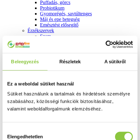
Puffadás, görcs
Probiotikum
Gyomorégés, savtúltenges
Máj és epe betegség
Emésztést elősegítő
Érzékszervek
Szem
Orr
Fül
Húgyutak
Női problémák
Beleegyezés
Részletek
A sütikről
Betétek, tamponok
Klimax
Terhességi tesztek
Fogamzásgátlás, síkosítók, potencia
Ez a weboldal sütiket használ
Fertőzések, hüvelyflóra helyreállítás
Inkontinencia
Sütiket használunk a tartalmak és hirdetések személyre
Férfi problémák
szabásához, közösségi funkciók biztosításához,
Prosztata
valamint weboldalforgalmunk elemzéséhez.
Potencia
Szív és érrrendszer
Aranyér
Visszér
Hozzájárulás
Koleszterinszint csökkentők, omega 3
Elengedhetetlen
Vérnyomás és szív gyógyszerei
kiválasztása