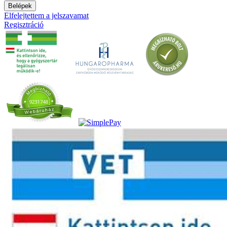
Belépek
Elfelejtettem a jelszavamat
Regisztráció