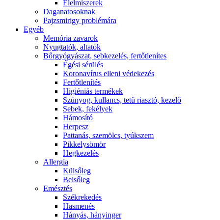
É́lelmiszerek
Daganatosoknak
Pajzsmirigy problémára
Egyéb
Memória zavarok
Nyugtatók, altatók
Bőrgyógyászat, sebkezelés, fertőtlenítes
É́gési sérülés
Koronavírus elleni védekezés
Fertőtlenítés
Higiéniás termékek
Szúnyog, kullancs, tetű riasztó, kezelő
Sebek, fekélyek
Hámosító
Herpesz
Pattanás, szemölcs, tyúkszem
Pikkelysömör
Hegkezelés
Allergia
Külsőleg
Belsőleg
Emésztés
Székrekedés
Hasmenés
Hányás, hányinger