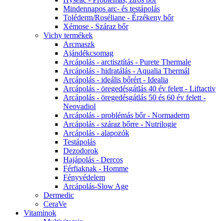
Mindennapos arc- és testápolás
Toléderm/Roséliane - Érzékeny bőr
Xémose - Száraz bőr
Vichy termékek
Arcmaszk
Ajándékcsomag
Arcápolás - arctisztítás - Purete Thermale
Arcápolás - hidratálás - Aqualia Thermál
Arcápolás - ideális bőrért - Idealia
Arcápolás - öregedésgátlás 40 év felett - Liftactiv
Arcápolás - öregedésgátlás 50 és 60 év felett -
Neovadiol
Arcápolás - problémás bőr - Normaderm
Arcápolás - száraz bőrre - Nutrilogie
Arcápolás - alapozók
Testápolás
Dezodorok
Hajápolás - Dercos
Férfiaknak - Homme
Fényvédelem
Arcápolás-Slow Age
Dermedic
CeraVe
Vitaminok