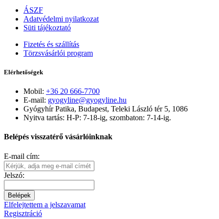
ÁSZF
Adatvédelmi nyilatkozat
Süti tájékoztató
Fizetés és szállítás
Törzsvásárlói program
Elérhetőségek
Mobil:
+36 20 666-7700
E-mail:
gyogyline@gyogyline.hu
Gyógyhír Patika, Budapest, Teleki László tér 5, 1086
Nyitva tartás: H-P: 7-18-ig, szombaton: 7-14-ig.
Belépés visszatérő vásárlóinknak
E-mail cím:
Jelszó:
Belépek
Elfelejtettem a jelszavamat
Regisztráció