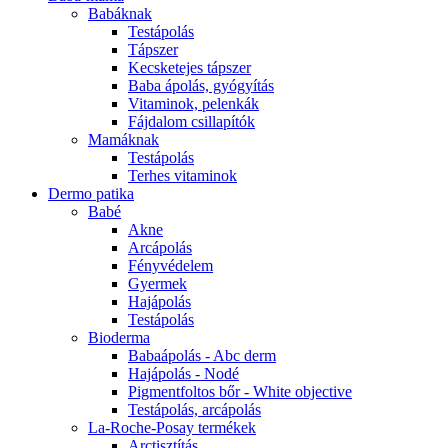
Babáknak
Testápolás
Tápszer
Kecsketejes tápszer
Baba ápolás, gyógyítás
Vitaminok, pelenkák
Fájdalom csillapítók
Mamáknak
Testápolás
Terhes vitaminok
Dermo patika
Babé
Akne
Arcápolás
Fényvédelem
Gyermek
Hajápolás
Testápolás
Bioderma
Babaápolás - Abc derm
Hajápolás - Nodé
Pigmentfoltos bőr - White objective
Testápolás, arcápolás
La-Roche-Posay termékek
Arctisztítás