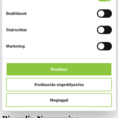
Fog és szájápolás
Í́nygyulladás
Fogkrém
Beállítások
Szájvíz
Fogkefe
Fogselyem
Statisztikai
Műfogsor ápolás
Fogfehérítés
Fogköztisztító
Teák
Marketing
É́lvezeti
Gyógyteák
Könyvek
Egészség ajándékba
Tápszer
Rendben
Kiválasztás engedélyezése
Ajánlataink
Főoldal
Megtagad
Haj
Bioscalin Novagenina hajerősítő kondícionáló, 150 ml