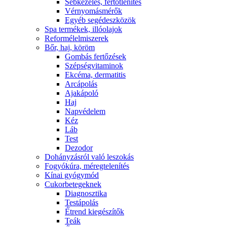
Sebkezelés, fertőtlenítés
Vérnyomásmérők
Egyéb segédeszközök
Spa termékek, illóolajok
Reformélelmiszerek
Bőr, haj, köröm
Gombás fertőzések
Szépségvitaminok
Ekcéma, dermatitis
Arcápolás
Ajakápoló
Haj
Napvédelem
Kéz
Láb
Test
Dezodor
Dohányzásról való leszokás
Fogyókúra, méregtelenítés
Kínai gyógymód
Cukorbetegeknek
Diagnosztika
Testápolás
É́trend kiegészítők
Teák