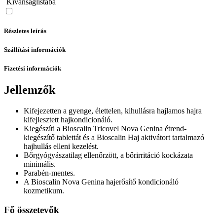
Kívánságlistába
Részletes leírás
Szállítási információk
Fizetési információk
Jellemzők
Kifejezetten a gyenge, élettelen, kihullásra hajlamos hajra
kifejlesztett hajkondicionáló.
Kiegészíti a Bioscalin Tricovel Nova Genina étrend-
kiegészítő tablettát és a Bioscalin Haj aktivátort tartalmazó
hajhullás elleni kezelést.
Bőrgyógyászatilag ellenőrzött, a bőrirritáció kockázata
minimális.
Parabén-mentes.
A Bioscalin Nova Genina hajerősítő kondicionáló
kozmetikum.
Fő összetevők