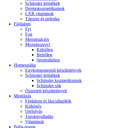
Schüssler termékek
Dermokozmetikumok
LXR vitaminok
Tápszer és pelenka
Fájdalom
Fej
Fog
Menstruációs
Mozgásszervi
Külsőleg
Belsőleg
Sportoláshoz
Homeopátia
Egykomponensű készítmények
Schüssler termékek
Schüssler kozmetikumok
Schüssler sók
Összetett készítmények
Megfázás
Fájdalom és lázcsillapítók
Köhögés
Orrfolyás
Torokgyulladás
Vitaminok
Baba-mama