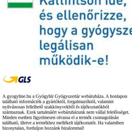
A gyogyline.hu a Gyógyhír Gyógyszertár webáruháza. A honlapon
található információk a gyártóktól, forgalmazóktól, valamint
nyilvánosan fellelhető szakkönyvekből és tájékoztatókból
származnak. Ezek tartalmáért webáruházunk nem vállal felelősséget.
Minden esetben figyelmesen olvassa el a termék csomagolásán
található, illetve a termékhez mellékelt tájékoztatót. Ha valamiben
bizonytalan, forduljon hozzánk bizalommal!