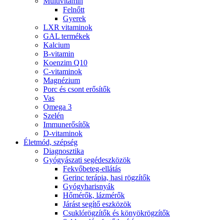
Multivitamin
Felnőtt
Gyerek
LXR vitaminok
GAL termékek
Kalcium
B-vitamin
Koenzim Q10
C-vitaminok
Magnézium
Porc és csont erősítők
Vas
Omega 3
Szelén
Immunerősítők
D-vitaminok
Életmód, szépség
Diagnosztika
Gyógyászati segédeszközök
Fekvőbeteg-ellátás
Gerinc terápia, hasi rögzítők
Gyógyharisnyák
Hőmérők, lázmérők
Járást segítő eszközök
Csuklórögzítők és könyökrögzítők