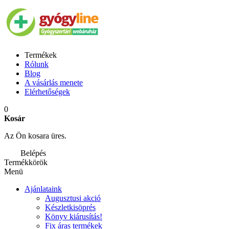
Termékek
Rólunk
Blog
A vásárlás menete
Elérhetőségek
0
Kosár
Az Ön kosara üres.
Belépés
Termékkörök
Menü
Ajánlataink
Augusztusi akció
Készletkisöprés
Könyv kiárusítás!
Fix áras termékek