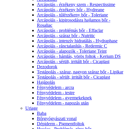
Arcápolás - érzékeny szem - Respectissime
Arcápolás - érzékeny bőr - Hydreane
Arcápolás - túlérzékeny bőr - Toleriane
Arcápolás - kipirosodásra hajlamos bőr -
Rosaliac
Arcápolás - problémás bőr - Effaclar
Arcápolás - száraz bőr - Nutritic
Arcápolás - intenzív hidratálás - Hydraphase
Arcápolás - ránctalanítás - Redermic C
Arcápolás - alapozók - Toleriane Teint
Arcápolás - hámlás, vörös foltok - Kerium DS
Arcápolás - sérült, irritált bőr - Cicaplast
Dezodorok
Testápolás - száraz, nagyon száraz bőr - Lipikar
Testápolás - sérült, irritált bőr - Cicaplast
Hajápolás
Fényvédelem - arcra
Fényvédelem - testre
Fényvédelem - gyermekeknek
Fényvédelem - napozás után
Uriage
Baba
Bőrgyógyászati vonal
Dépiderm - Pigmentfoltok
Hyséac - Problémás, zíros bőr