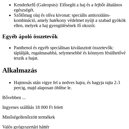
Kenderkefű (Galeopsis): Elősegíti a haj és a fejbőr általános
egészségét.
Szőlőmag olaj és olíva kivonat: speciális antioxidáns-
kombináció, amely hatékony védelmet nyújt a szabad gyökök
ellen, melyek a haj gyengülésének fő okozói.
Egyéb ápoló összetevők
Panthenol és egyéb speciálisan kiválasztott összetevők:
táplálják, rugalmasabbá, selymesebbé és könnyen fésülhetővé
teszik a hajat.
Alkalmazás
Hajmosás után vigye fel a nedves hajra, és hagyja rajta 2-3
percig, majd alaposan öblítse le.
Bővebben ...
Ingyenes szállítás 18 000 Ft felett
Minőségellenőrzött termékek
Valós gyógyszertári háttér