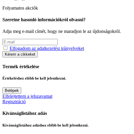
Folyamatos akciók
Szeretne hasonló információkról olvasni?
Adja meg e-mail címét, hogy ne maradjon le az újdonságokról.
Elfogadom az adatkezelési irányelveket
Kérem a cikkeket
Termék értékelése
Értékeléshez előbb be kell jelentkezni.
Belépek
Elfelejtettem a jelszavamat
Regisztráció
Kívánságlistához adás
Kívánságlistához adáshoz előbb be kell jelentkezni.