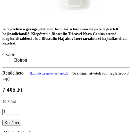
Kifejezetten a gyenge, élettelen, kihullásra hajlamos hajra kifejlesztett
hajkondicionáló. Kiegészíti a Bioscalin Tricovel Nova Genina étrend-
kiegészítő tablettát és a Bioscalin Haj aktivátort tartalmazó hajhullás elleni
kezelést.
Gyártó:
Boiron
Rendelhető
(Szállítási, átvételi idő: legfeljebb 3
Hasonló termékeket keresek
nap)
7 405 Ft
49 Ft/ml
Kosárba