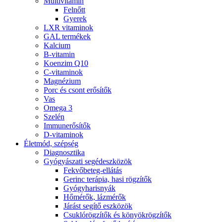
Multivitamin
Felnőtt
Gyerek
LXR vitaminok
GAL termékek
Kalcium
B-vitamin
Koenzim Q10
C-vitaminok
Magnézium
Porc és csont erősítők
Vas
Omega 3
Szelén
Immunerősítők
D-vitaminok
Életmód, szépség
Diagnosztika
Gyógyászati segédeszközök
Fekvőbeteg-ellátás
Gerinc terápia, hasi rögzítők
Gyógyharisnyák
Hőmérők, lázmérők
Járást segítő eszközök
Csuklórögzítők és könyökrögzítők