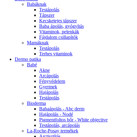
Babáknak
Testápolás
Tápszer
Kecsketejes tápszer
Baba ápolás, gyógyítás
Vitaminok, pelenkák
Fájdalom csillapítók
Mamáknak
Testápolás
Terhes vitaminok
Dermo patika
Babé
Akne
Arcápolás
Fényvédelem
Gyermek
Hajápolás
Testápolás
Bioderma
Babaápolás - Abc derm
Hajápolás - Nodé
Pigmentfoltos bőr - White objective
Testápolás, arcápolás
La-Roche-Posay termékek
Arctisztítás