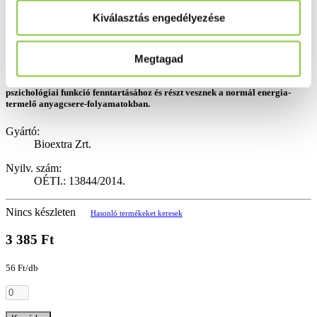
Kiválasztás engedélyezése
Megtagad
A magnézium, a C- és B6-vitamin hozzájárul a fáradtság és a kifáradás
csökkentéséhez, az idegrendszer megfelelő működéséhez, a normál
pszichológiai funkció fenntartásához és részt vesznek a normál energia-
termelő anyagcsere-folyamatokban.
Gyártó:
Bioextra Zrt.
Nyilv. szám:
OÉTI.: 13844/2014.
Nincs készleten
Hasonló termékeket keresek
3 385 Ft
56 Ft/db