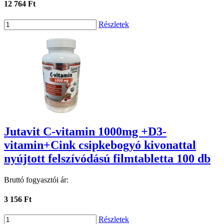
12 764 Ft
Részletek
Jutavit C-vitamin 1000mg +D3-
vitamin+Cink csipkebogyó kivonattal
nyújtott felszívódású filmtabletta 100 db
Bruttó fogyasztói ár:
3 156 Ft
Részletek