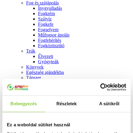
Fog és szájápolás
Í́nygyulladás
Fogkrém
Szájvíz
Fogkefe
Fogselyem
Műfogsor ápolás
Fogfehérítés
Fogköztisztító
Teák
É́lvezeti
Gyógyteák
Könyvek
Egészség ajándékba
Tápszer
Ajánlataink
Beleegyezés
Részletek
A sütikről
Főoldal
Magnézium
Bioextra magne+C+B6 kapszula 60 db
Ez a weboldal sütiket használ