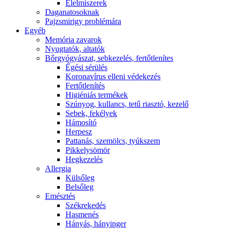
É́lelmiszerek
Daganatosoknak
Pajzsmirigy problémára
Egyéb
Memória zavarok
Nyugtatók, altatók
Bőrgyógyászat, sebkezelés, fertőtlenítes
É́gési sérülés
Koronavírus elleni védekezés
Fertőtlenítés
Higiéniás termékek
Szúnyog, kullancs, tetű riasztó, kezelő
Sebek, fekélyek
Hámosító
Herpesz
Pattanás, szemölcs, tyúkszem
Pikkelysömör
Hegkezelés
Allergia
Külsőleg
Belsőleg
Emésztés
Székrekedés
Hasmenés
Hányás, hányinger