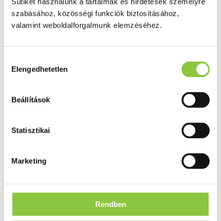
Bioextra magne+C+B6
Sütiket használunk a tartalmak és hirdetések személyre
szabásához, közösségi funkciók biztosításához,
kapszula 60 db
valamint weboldalforgalmunk elemzéséhez.
Hozzájárulás
Elengedhetetlen
kiválasztása
Beállítások
Statisztikai
Marketing
Rendben