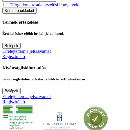
Elfogadom az adatkezelési irányelveket
Kérem a cikkeket
Termék értékelése
Értékeléshez előbb be kell jelentkezni.
Belépek
Elfelejtettem a jelszavamat
Regisztráció
Kívánságlistához adás
Kívánságlistához adáshoz előbb be kell jelentkezni.
Belépek
Elfelejtettem a jelszavamat
Regisztráció