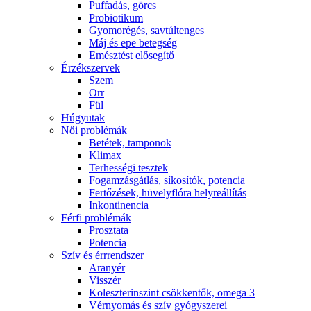
Puffadás, görcs
Probiotikum
Gyomorégés, savtúltenges
Máj és epe betegség
Emésztést elősegítő
Érzékszervek
Szem
Orr
Fül
Húgyutak
Női problémák
Betétek, tamponok
Klimax
Terhességi tesztek
Fogamzásgátlás, síkosítók, potencia
Fertőzések, hüvelyflóra helyreállítás
Inkontinencia
Férfi problémák
Prosztata
Potencia
Szív és érrrendszer
Aranyér
Visszér
Koleszterinszint csökkentők, omega 3
Vérnyomás és szív gyógyszerei