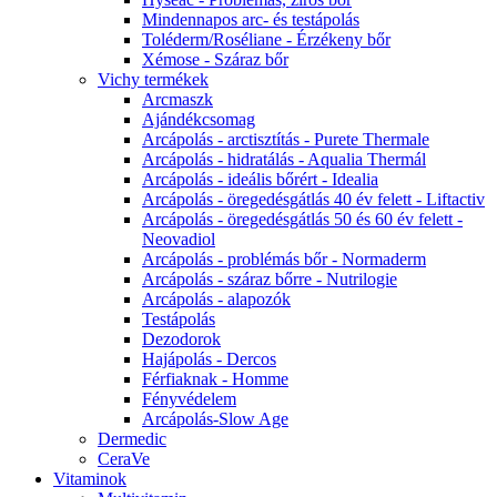
Mindennapos arc- és testápolás
Toléderm/Roséliane - Érzékeny bőr
Xémose - Száraz bőr
Vichy termékek
Arcmaszk
Ajándékcsomag
Arcápolás - arctisztítás - Purete Thermale
Arcápolás - hidratálás - Aqualia Thermál
Arcápolás - ideális bőrért - Idealia
Arcápolás - öregedésgátlás 40 év felett - Liftactiv
Arcápolás - öregedésgátlás 50 és 60 év felett -
Neovadiol
Arcápolás - problémás bőr - Normaderm
Arcápolás - száraz bőrre - Nutrilogie
Arcápolás - alapozók
Testápolás
Dezodorok
Hajápolás - Dercos
Férfiaknak - Homme
Fényvédelem
Arcápolás-Slow Age
Dermedic
CeraVe
Vitaminok