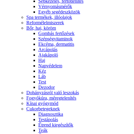
Sebkezelés, fertőtlenítés
Vérnyomásmérők
Egyéb segédeszközök
Spa termékek, illóolajok
Reformélelmiszerek
Bőr, haj, köröm
Gombás fertőzések
Szépségvitaminok
Ekcéma, dermatitis
Arcápolás
Ajakápoló
Haj
Napvédelem
Kéz
Láb
Test
Dezodor
Dohányzásról való leszokás
Fogyókúra, méregtelenítés
Kínai gyógymód
Cukorbetegeknek
Diagnosztika
Testápolás
É́trend kiegészítők
Teák