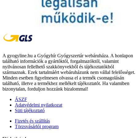
A gyogyline.hu a Gyógyhír Gyógyszertár webáruháza. A honlapon
található információk a gyártóktól, forgalmazóktól, valamint
nyilvánosan fellelhető szakkönyvekből és tájékoztatókból
származnak. Ezek tartalmáért webáruházunk nem vállal felelősséget.
Minden esetben figyelmesen olvassa el a termék csomagolásán
található, illetve a termékhez mellékelt tájékoztatót. Ha valamiben
bizonytalan, forduljon hozzánk bizalommal!
ÁSZF
Adatvédelmi nyilatkozat
Süti tájékoztató
Fizetés és szállítás
Törzsvásárlói program