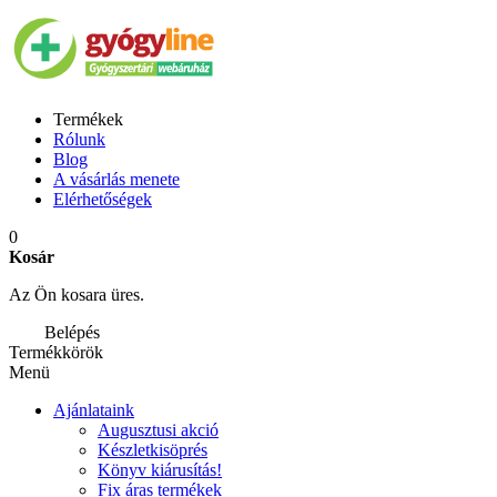
Termékek
Rólunk
Blog
A vásárlás menete
Elérhetőségek
0
Kosár
Az Ön kosara üres.
Belépés
Termékkörök
Menü
Ajánlataink
Augusztusi akció
Készletkisöprés
Könyv kiárusítás!
Fix áras termékek