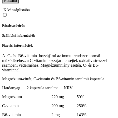
Kosárba
Kívánságlistába
Részletes leírás
Szállítási információk
Fizetési információk
A C- és B6-vitamin hozzájárul az immunrendszer normál
működéséhez, a C-vitamin hozzájárul a sejtek oxidatív stresszel
szembeni védelméhez. Magnéziumhiány esetén, C- és B6-
vitaminnal.
Magnézium-citrát, C-vitamin és B6-vitamin tartalmú kapszula.
Hatóanyag 2 kapszula tartalma NRV
Magnézium 220 mg 59%
C-vitamin 200 mg 250%
B6-vitamin 2 mg 143%.