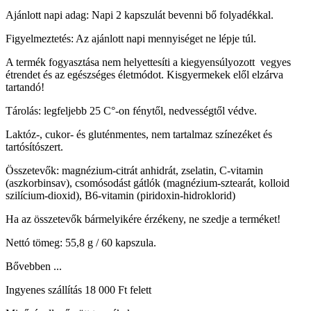
Ajánlott napi adag: Napi 2 kapszulát bevenni bő folyadékkal.
Figyelmeztetés: Az ajánlott napi mennyiséget ne lépje túl.
A termék fogyasztása nem helyettesíti a kiegyensúlyozott vegyes
étrendet és az egészséges életmódot. Kisgyermekek elől elzárva
tartandó!
Tárolás: legfeljebb 25 C°-on fénytől, nedvességtől védve.
Laktóz-, cukor- és gluténmentes, nem tartalmaz színezéket és
tartósítószert.
Összetevők: magnézium-citrát anhidrát, zselatin, C-vitamin
(aszkorbinsav), csomósodást gátlók (magnézium-sztearát, kolloid
szilícium-dioxid), B6-vitamin (piridoxin-hidroklorid)
Ha az összetevők bármelyikére érzékeny, ne szedje a terméket!
Nettó tömeg: 55,8 g / 60 kapszula.
Bővebben ...
Ingyenes szállítás 18 000 Ft felett