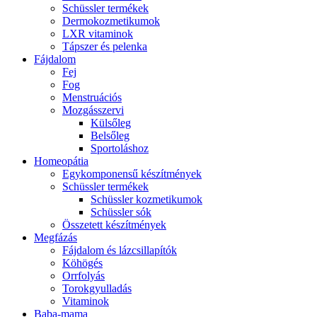
Schüssler termékek
Dermokozmetikumok
LXR vitaminok
Tápszer és pelenka
Fájdalom
Fej
Fog
Menstruációs
Mozgásszervi
Külsőleg
Belsőleg
Sportoláshoz
Homeopátia
Egykomponensű készítmények
Schüssler termékek
Schüssler kozmetikumok
Schüssler sók
Összetett készítmények
Megfázás
Fájdalom és lázcsillapítók
Köhögés
Orrfolyás
Torokgyulladás
Vitaminok
Baba-mama