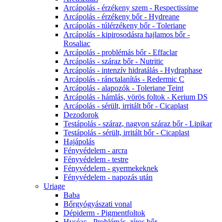
Arcápolás - érzékeny szem - Respectissime
Arcápolás - érzékeny bőr - Hydreane
Arcápolás - túlérzékeny bőr - Toleriane
Arcápolás - kipirosodásra hajlamos bőr -
Rosaliac
Arcápolás - problémás bőr - Effaclar
Arcápolás - száraz bőr - Nutritic
Arcápolás - intenzív hidratálás - Hydraphase
Arcápolás - ránctalanítás - Redermic C
Arcápolás - alapozók - Toleriane Teint
Arcápolás - hámlás, vörös foltok - Kerium DS
Arcápolás - sérült, irritált bőr - Cicaplast
Dezodorok
Testápolás - száraz, nagyon száraz bőr - Lipikar
Testápolás - sérült, irritált bőr - Cicaplast
Hajápolás
Fényvédelem - arcra
Fényvédelem - testre
Fényvédelem - gyermekeknek
Fényvédelem - napozás után
Uriage
Baba
Bőrgyógyászati vonal
Dépiderm - Pigmentfoltok
Hyséac - Problémás, zíros bőr