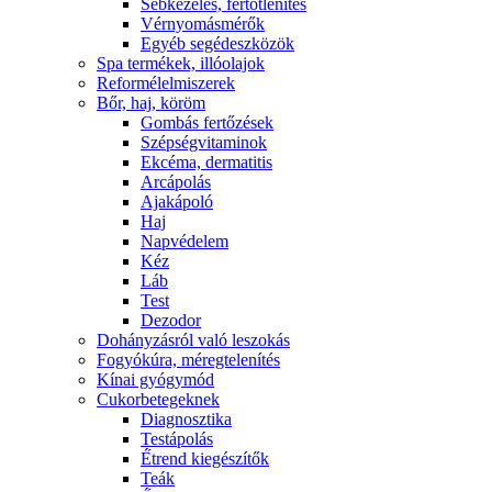
Sebkezelés, fertőtlenítés
Vérnyomásmérők
Egyéb segédeszközök
Spa termékek, illóolajok
Reformélelmiszerek
Bőr, haj, köröm
Gombás fertőzések
Szépségvitaminok
Ekcéma, dermatitis
Arcápolás
Ajakápoló
Haj
Napvédelem
Kéz
Láb
Test
Dezodor
Dohányzásról való leszokás
Fogyókúra, méregtelenítés
Kínai gyógymód
Cukorbetegeknek
Diagnosztika
Testápolás
É́trend kiegészítők
Teák