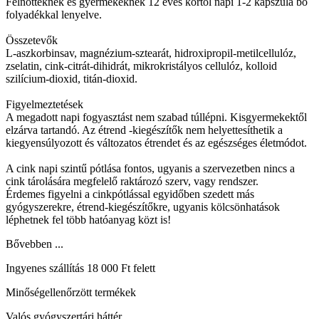
Felnőtteknek és gyermekeknek 12 éves kortól napi 1-2 kapszula bő
folyadékkal lenyelve.
Összetevők
L-aszkorbinsav, magnézium-sztearát, hidroxipropil-metilcellulóz,
zselatin, cink-citrát-dihidrát, mikrokristályos cellulóz, kolloid
szilícium-dioxid, titán-dioxid.
Figyelmeztetések
A megadott napi fogyasztást nem szabad túllépni. Kisgyermekektől
elzárva tartandó. Az étrend -kiegészítők nem helyettesíthetik a
kiegyensúlyozott és változatos étrendet és az egészséges életmódot.
A cink napi szintű pótlása fontos, ugyanis a szervezetben nincs a
cink tárolására megfelelő raktározó szerv, vagy rendszer.
Érdemes figyelni a cinkpótlással egyidőben szedett más
gyógyszerekre, étrend-kiegészítőkre, ugyanis kölcsönhatások
léphetnek fel több hatóanyag közt is!
Bővebben ...
Ingyenes szállítás 18 000 Ft felett
Minőségellenőrzött termékek
Valós gyógyszertári háttér