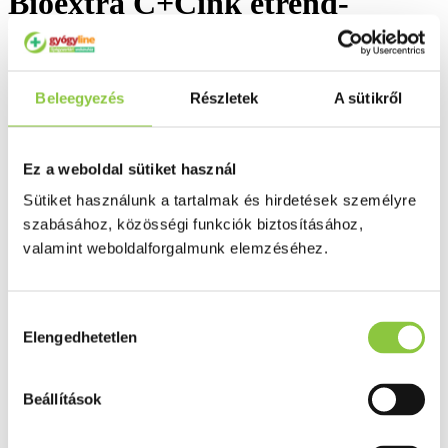
Bioextra C+Cink étrend-
kiegészítő retard kapszula 60
db
Beleegyezés
Részletek
A sütikről
Ez a weboldal sütiket használ
Sütiket használunk a tartalmak és hirdetések személyre
szabásához, közösségi funkciók biztosításához,
valamint weboldalforgalmunk elemzéséhez.
Hozzájárulás
Elengedhetetlen
kiválasztása
Beállítások