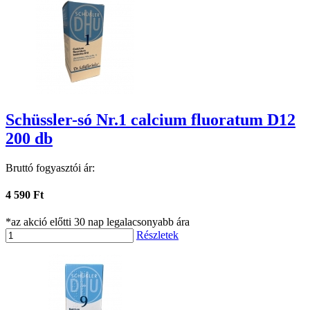
Schüssler-só Nr.1 calcium fluoratum D12
200 db
Bruttó fogyasztói ár:
4 590 Ft
*az akció előtti 30 nap legalacsonyabb ára
Részletek