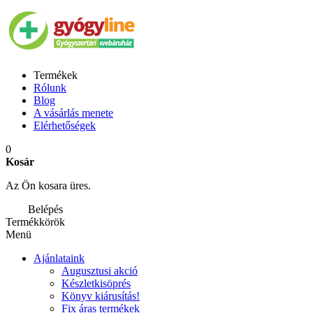
Termékek
Rólunk
Blog
A vásárlás menete
Elérhetőségek
0
Kosár
Az Ön kosara üres.
Belépés
Termékkörök
Menü
Ajánlataink
Augusztusi akció
Készletkisöprés
Könyv kiárusítás!
Fix áras termékek