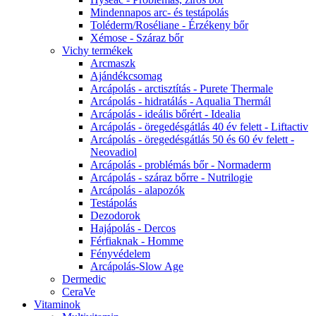
Mindennapos arc- és testápolás
Toléderm/Roséliane - Érzékeny bőr
Xémose - Száraz bőr
Vichy termékek
Arcmaszk
Ajándékcsomag
Arcápolás - arctisztítás - Purete Thermale
Arcápolás - hidratálás - Aqualia Thermál
Arcápolás - ideális bőrért - Idealia
Arcápolás - öregedésgátlás 40 év felett - Liftactiv
Arcápolás - öregedésgátlás 50 és 60 év felett -
Neovadiol
Arcápolás - problémás bőr - Normaderm
Arcápolás - száraz bőrre - Nutrilogie
Arcápolás - alapozók
Testápolás
Dezodorok
Hajápolás - Dercos
Férfiaknak - Homme
Fényvédelem
Arcápolás-Slow Age
Dermedic
CeraVe
Vitaminok