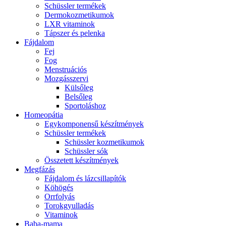
Schüssler termékek
Dermokozmetikumok
LXR vitaminok
Tápszer és pelenka
Fájdalom
Fej
Fog
Menstruációs
Mozgásszervi
Külsőleg
Belsőleg
Sportoláshoz
Homeopátia
Egykomponensű készítmények
Schüssler termékek
Schüssler kozmetikumok
Schüssler sók
Összetett készítmények
Megfázás
Fájdalom és lázcsillapítók
Köhögés
Orrfolyás
Torokgyulladás
Vitaminok
Baba-mama