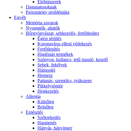
É́lelmiszerek
Daganatosoknak
Pajzsmirigy problémára
Egyéb
Memória zavarok
Nyugtatók, altatók
Bőrgyógyászat, sebkezelés, fertőtlenítes
É́gési sérülés
Koronavírus elleni védekezés
Fertőtlenítés
Higiéniás termékek
Szúnyog, kullancs, tetű riasztó, kezelő
Sebek, fekélyek
Hámosító
Herpesz
Pattanás, szemölcs, tyúkszem
Pikkelysömör
Hegkezelés
Allergia
Külsőleg
Belsőleg
Emésztés
Székrekedés
Hasmenés
Hányás, hányinger