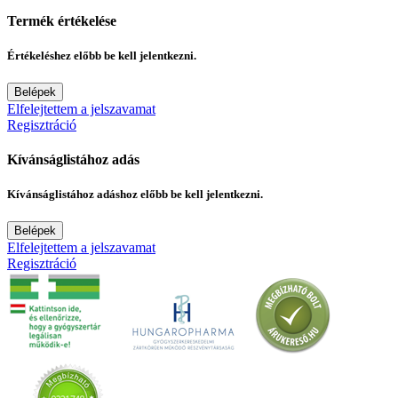
Termék értékelése
Értékeléshez előbb be kell jelentkezni.
Belépek
Elfelejtettem a jelszavamat
Regisztráció
Kívánságlistához adás
Kívánságlistához adáshoz előbb be kell jelentkezni.
Belépek
Elfelejtettem a jelszavamat
Regisztráció