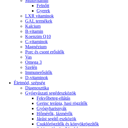
Multivitamin
Felnőtt
Gyerek
LXR vitaminok
GAL termékek
Kalcium
B-vitamin
Koenzim Q10
C-vitaminok
Magnézium
Porc és csont erősítők
Vas
Omega 3
Szelén
Immunerősítők
D-vitaminok
Életmód, szépség
Diagnosztika
Gyógyászati segédeszközök
Fekvőbeteg-ellátás
Gerinc terápia, hasi rögzítők
Gyógyharisnyák
Hőmérők, lázmérők
Járást segítő eszközök
Csuklórögzítők és könyökrögzítők