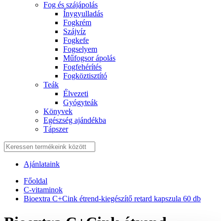
Fog és szájápolás
Í́nygyulladás
Fogkrém
Szájvíz
Fogkefe
Fogselyem
Műfogsor ápolás
Fogfehérítés
Fogköztisztító
Teák
É́lvezeti
Gyógyteák
Könyvek
Egészség ajándékba
Tápszer
Ajánlataink
Főoldal
C-vitaminok
Bioextra C+Cink étrend-kiegészítő retard kapszula 60 db