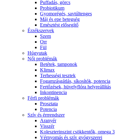
Puffadás, görcs
Probiotikum
Gyomorégés, savtúltenges
Máj és epe betegség
Emésztést elősegítő
Érzékszervek
Szem
Orr
Fül
Húgyutak
Női problémák
Betétek, tamponok
Klimax
Terhességi tesztek
Fogamzásgátlás, síkosítók, potencia
Fertőzések, hüvelyflóra helyreállítás
Inkontinencia
Férfi problémák
Prosztata
Potencia
Szív és érrrendszer
Aranyér
Visszér
Koleszterinszint csökkentők, omega 3
Vérnyomás és szív gyógyszerei