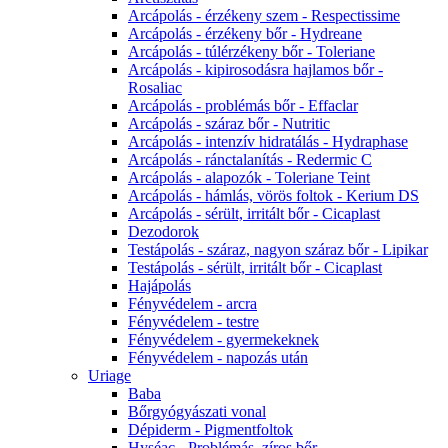
Arcápolás - érzékeny szem - Respectissime
Arcápolás - érzékeny bőr - Hydreane
Arcápolás - túlérzékeny bőr - Toleriane
Arcápolás - kipirosodásra hajlamos bőr -
Rosaliac
Arcápolás - problémás bőr - Effaclar
Arcápolás - száraz bőr - Nutritic
Arcápolás - intenzív hidratálás - Hydraphase
Arcápolás - ránctalanítás - Redermic C
Arcápolás - alapozók - Toleriane Teint
Arcápolás - hámlás, vörös foltok - Kerium DS
Arcápolás - sérült, irritált bőr - Cicaplast
Dezodorok
Testápolás - száraz, nagyon száraz bőr - Lipikar
Testápolás - sérült, irritált bőr - Cicaplast
Hajápolás
Fényvédelem - arcra
Fényvédelem - testre
Fényvédelem - gyermekeknek
Fényvédelem - napozás után
Uriage
Baba
Bőrgyógyászati vonal
Dépiderm - Pigmentfoltok
Hyséac - Problémás, zíros bőr