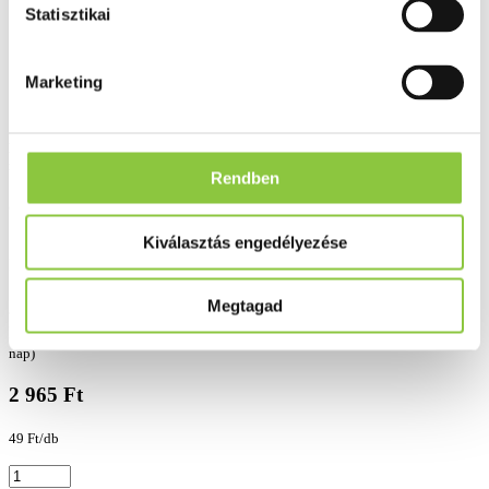
Statisztikai
Marketing
Nyújtott hatású C-vitamin 500 mg + Cink 10 mg az immunrendszer normál
működéséért és a haj, bőr, köröm egészségének megőrzéséért.
Rendben
Gyártó:
Bioextra Zrt.
Kiválasztás engedélyezése
Nyilv. szám:
26837/2021
Megtagad
Rendelhető
(Szállítási, átvételi idő: legfeljebb 3
Hasonló termékeket keresek
nap)
2 965 Ft
49 Ft/db