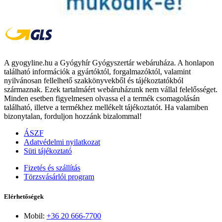
A gyogyline.hu a Gyógyhír Gyógyszertár webáruháza. A honlapon
található információk a gyártóktól, forgalmazóktól, valamint
nyilvánosan fellelhető szakkönyvekből és tájékoztatókból
származnak. Ezek tartalmáért webáruházunk nem vállal felelősséget.
Minden esetben figyelmesen olvassa el a termék csomagolásán
található, illetve a termékhez mellékelt tájékoztatót. Ha valamiben
bizonytalan, forduljon hozzánk bizalommal!
ÁSZF
Adatvédelmi nyilatkozat
Süti tájékoztató
Fizetés és szállítás
Törzsvásárlói program
Elérhetőségek
Mobil:
+36 20 666-7700