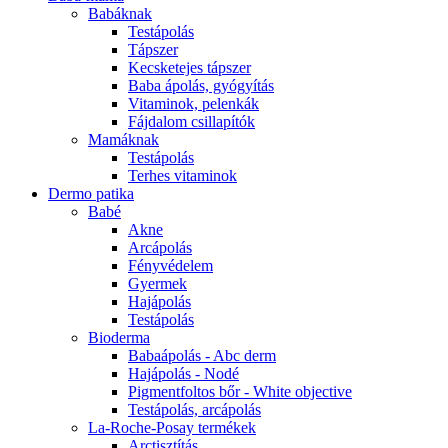
Babáknak
Testápolás
Tápszer
Kecsketejes tápszer
Baba ápolás, gyógyítás
Vitaminok, pelenkák
Fájdalom csillapítók
Mamáknak
Testápolás
Terhes vitaminok
Dermo patika
Babé
Akne
Arcápolás
Fényvédelem
Gyermek
Hajápolás
Testápolás
Bioderma
Babaápolás - Abc derm
Hajápolás - Nodé
Pigmentfoltos bőr - White objective
Testápolás, arcápolás
La-Roche-Posay termékek
Arctisztítás