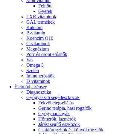
Multivitamin
Felnőtt
Gyerek
LXR vitaminok
GAL termékek
Kalcium
B-vitamin
Koenzim Q10
C-vitaminok
Magnézium
Porc és csont erősítők
Vas
Omega 3
Szelén
Immunerősítők
D-vitaminok
Életmód, szépség
Diagnosztika
Gyógyászati segédeszközök
Fekvőbeteg-ellátás
Gerinc terápia, hasi rögzítők
Gyógyharisnyák
Hőmérők, lázmérők
Járást segítő eszközök
Csuklórögzítők és könyökrögzítők