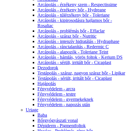
Arcápolás - érzékeny szem - Respectissime
Arcápolás - érzékeny bőr - Hydreane
Arcápolás - túlérzékeny bőr - Toleriane
Arcápolás - kipirosodásra hajlamos bőr -
Rosaliac
Arcápolás - problémás bőr - Effaclar
Arcápolás - száraz bőr - Nutritic
Arcápolás - intenzív hidratálás - Hydraphase
Arcápolás - ránctalanítás - Redermic C
Arcápolás - alapozók - Toleriane Teint
Arcápolás - hámlás, vörös foltok - Kerium DS
Arcápolás - sérült, irritált bőr - Cicaplast
Dezodorok
Testápolás - száraz, nagyon száraz bőr - Lipikar
Testápolás - sérült, irritált bőr - Cicaplast
Hajápolás
Fényvédelem - arcra
Fényvédelem - testre
Fényvédelem - gyermekeknek
Fényvédelem - napozás után
Uriage
Baba
Bőrgyógyászati vonal
Dépiderm - Pigmentfoltok
Hyséac - Problémás, zíros bőr