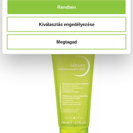
Bioderma Sébium Gel
Rendben
Moussant ACTIF 200ml
Kiválasztás engedélyezése
Megtagad