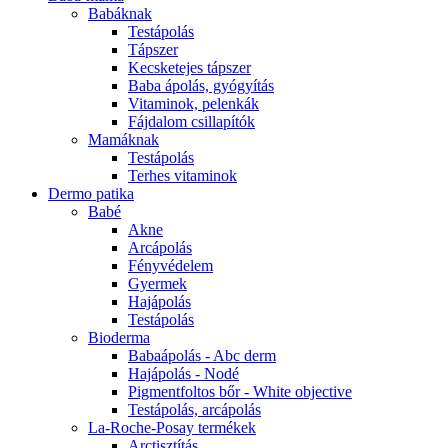
Babáknak
Testápolás
Tápszer
Kecsketejes tápszer
Baba ápolás, gyógyítás
Vitaminok, pelenkák
Fájdalom csillapítók
Mamáknak
Testápolás
Terhes vitaminok
Dermo patika
Babé
Akne
Arcápolás
Fényvédelem
Gyermek
Hajápolás
Testápolás
Bioderma
Babaápolás - Abc derm
Hajápolás - Nodé
Pigmentfoltos bőr - White objective
Testápolás, arcápolás
La-Roche-Posay termékek
Arctisztítás