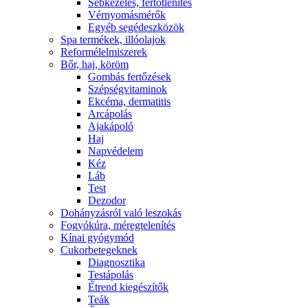
Sebkezelés, fertőtlenítés
Vérnyomásmérők
Egyéb segédeszközök
Spa termékek, illóolajok
Reformélelmiszerek
Bőr, haj, köröm
Gombás fertőzések
Szépségvitaminok
Ekcéma, dermatitis
Arcápolás
Ajakápoló
Haj
Napvédelem
Kéz
Láb
Test
Dezodor
Dohányzásról való leszokás
Fogyókúra, méregtelenítés
Kínai gyógymód
Cukorbetegeknek
Diagnosztika
Testápolás
É́trend kiegészítők
Teák