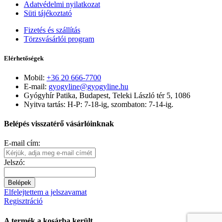
Adatvédelmi nyilatkozat
Süti tájékoztató
Fizetés és szállítás
Törzsvásárlói program
Elérhetőségek
Mobil:
+36 20 666-7700
E-mail:
gyogyline@gyogyline.hu
Gyógyhír Patika, Budapest, Teleki László tér 5, 1086
Nyitva tartás: H-P: 7-18-ig, szombaton: 7-14-ig.
Belépés visszatérő vásárlóinknak
E-mail cím:
Jelszó:
Belépek
Elfelejtettem a jelszavamat
Regisztráció
A termék a kosárba került