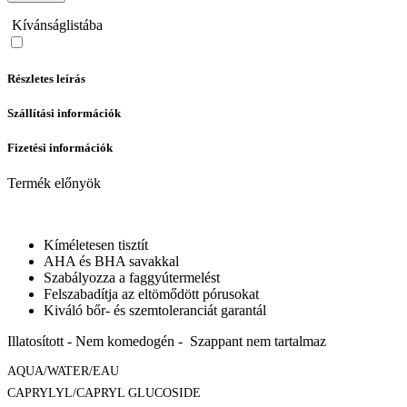
Kívánságlistába
Részletes leírás
Szállítási információk
Fizetési információk
Termék előnyök
Kíméletesen tisztít
AHA és BHA savakkal
Szabályozza a faggyútermelést
Felszabadítja az eltömődött pórusokat
Kiváló bőr- és szemtoleranciát garantál
Illatosított - Nem komedogén - Szappant nem tartalmaz
AQUA/WATER/EAU
CAPRYLYL/CAPRYL GLUCOSIDE