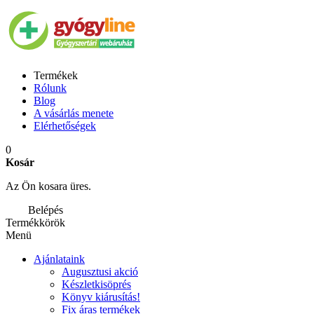
Termékek
Rólunk
Blog
A vásárlás menete
Elérhetőségek
0
Kosár
Az Ön kosara üres.
Belépés
Termékkörök
Menü
Ajánlataink
Augusztusi akció
Készletkisöprés
Könyv kiárusítás!
Fix áras termékek