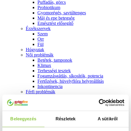
Puffadás, görcs
Probiotikum
Gyomorégés, savtúltenges
Máj és epe betegség
Emésztést elősegítő
Érzékszervek
Szem
Orr
Fül
Húgyutak
Női problémák
Betétek, tamponok
Klimax
Terhességi tesztek
Fogamzásgátlás, síkosítók, potencia
Fertőzések, hüvelyflóra helyreállítás
Inkontinencia
Férfi problémák
Prosztata
Potencia
Szív és érrrendszer
Aranyér
Visszér
Beleegyezés
Részletek
A sütikről
Koleszterinszint csökkentők, omega 3
Vérnyomás és szív gyógyszerei