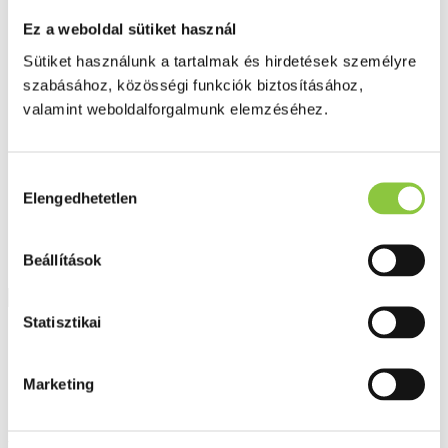
Fog és szájápolás
Í́nygyulladás
Ez a weboldal sütiket használ
Fogkrém
Sütiket használunk a tartalmak és hirdetések személyre
Szájvíz
Fogkefe
szabásához, közösségi funkciók biztosításához,
Fogselyem
valamint weboldalforgalmunk elemzéséhez.
Műfogsor ápolás
Fogfehérítés
Fogköztisztító
Teák
Hozzájárulás
É́lvezeti
Elengedhetetlen
kiválasztása
Gyógyteák
Könyvek
Egészség ajándékba
Beállítások
Tápszer
Statisztikai
Ajánlataink
Főoldal
Marketing
Testápolás, arcápolás
Bioderma Sébium Gel Moussant ACTIF 200ml