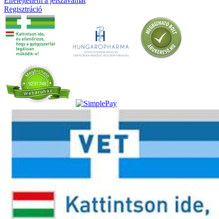
Elfelejtettem a jelszavamat
Regisztráció