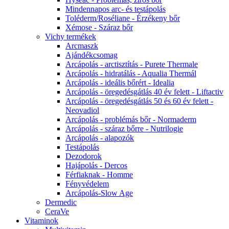
Mindennapos arc- és testápolás
Toléderm/Roséliane - Érzékeny bőr
Xémose - Száraz bőr
Vichy termékek
Arcmaszk
Ajándékcsomag
Arcápolás - arctisztítás - Purete Thermale
Arcápolás - hidratálás - Aqualia Thermál
Arcápolás - ideális bőrért - Idealia
Arcápolás - öregedésgátlás 40 év felett - Liftactiv
Arcápolás - öregedésgátlás 50 és 60 év felett -
Neovadiol
Arcápolás - problémás bőr - Normaderm
Arcápolás - száraz bőrre - Nutrilogie
Arcápolás - alapozók
Testápolás
Dezodorok
Hajápolás - Dercos
Férfiaknak - Homme
Fényvédelem
Arcápolás-Slow Age
Dermedic
CeraVe
Vitaminok