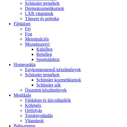
Schüssler termékek
Dermokozmetikumok
LXR vitaminok
Tápszer és pelenka
Fájdalom
Fej
Fog
Menstruációs
Mozgásszervi
Külsőleg
Belsőleg
Sportoláshoz
Homeopátia
Egykomponensű készítmények
Schüssler termékek
Schüssler kozmetikumok
Schüssler sók
Összetett készítmények
Megfázás
Fájdalom és lázcsillapítók
Köhögés
Orrfolyás
Torokgyulladás
Vitaminok
Baba-mama