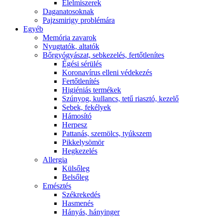
É́lelmiszerek
Daganatosoknak
Pajzsmirigy problémára
Egyéb
Memória zavarok
Nyugtatók, altatók
Bőrgyógyászat, sebkezelés, fertőtlenítes
É́gési sérülés
Koronavírus elleni védekezés
Fertőtlenítés
Higiéniás termékek
Szúnyog, kullancs, tetű riasztó, kezelő
Sebek, fekélyek
Hámosító
Herpesz
Pattanás, szemölcs, tyúkszem
Pikkelysömör
Hegkezelés
Allergia
Külsőleg
Belsőleg
Emésztés
Székrekedés
Hasmenés
Hányás, hányinger