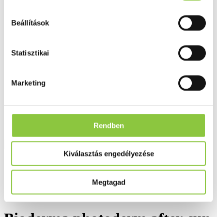
Fog és szájápolás
Í́nygyulladás
Fogkrém
Beállítások
Szájvíz
Fogkefe
Fogselyem
Statisztikai
Műfogsor ápolás
Fogfehérítés
Fogköztisztító
Marketing
Teák
É́lvezeti
Gyógyteák
Könyvek
Egészség ajándékba
Rendben
Tápszer
Kiválasztás engedélyezése
Ajánlataink
Főoldal
Megtagad
Testápolás, arcápolás
Bioderma photoderm after-sun testápoló 200 ml