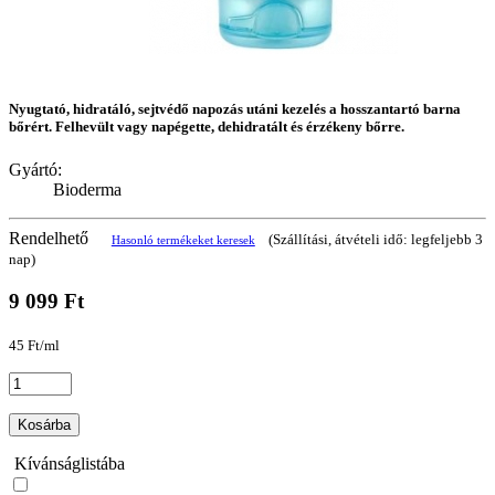
Nyugtató, hidratáló, sejtvédő napozás utáni kezelés a hosszantartó barna
bőrért. Felhevült vagy napégette, dehidratált és érzékeny bőrre.
Gyártó:
Bioderma
Rendelhető
(Szállítási, átvételi idő: legfeljebb 3
Hasonló termékeket keresek
nap)
9 099 Ft
45 Ft/ml
Kosárba
Kívánságlistába