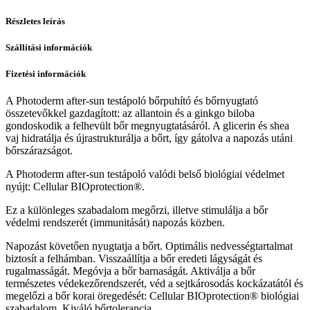
Részletes leírás
Szállítási információk
Fizetési információk
A Photoderm after-sun testápoló bőrpuhító és bőrnyugtató
összetevőkkel gazdagított: az allantoin és a ginkgo biloba
gondoskodik a felhevült bőr megnyugtatásáról. A glicerin és shea
vaj hidratálja és újrastrukturálja a bőrt, így gátolva a napozás utáni
bőrszárazságot.
A Photoderm after-sun testápoló valódi belső biológiai védelmet
nyújt: Cellular BIOprotection®.
Ez a különleges szabadalom megőrzi, illetve stimulálja a bőr
védelmi rendszerét (immunitását) napozás közben.
Napozást követően nyugtatja a bőrt. Optimális nedvességtartalmat
biztosít a felhámban. Visszaállítja a bőr eredeti lágyságát és
rugalmasságát. Megóvja a bőr barnaságát. Aktiválja a bőr
természetes védekezőrendszerét, véd a sejtkárosodás kockázatától és
megelőzi a bőr korai öregedését: Cellular BIOprotection® biológiai
szabadalom. Kiváló bőrtolerancia.