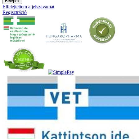
Belépek
Elfelejtettem a jelszavamat
Regisztráció