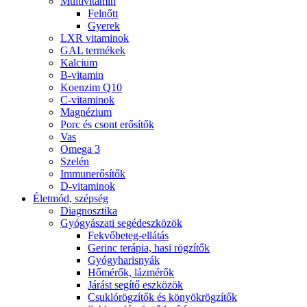
Multivitamin
Felnőtt
Gyerek
LXR vitaminok
GAL termékek
Kalcium
B-vitamin
Koenzim Q10
C-vitaminok
Magnézium
Porc és csont erősítők
Vas
Omega 3
Szelén
Immunerősítők
D-vitaminok
Életmód, szépség
Diagnosztika
Gyógyászati segédeszközök
Fekvőbeteg-ellátás
Gerinc terápia, hasi rögzítők
Gyógyharisnyák
Hőmérők, lázmérők
Járást segítő eszközök
Csuklórögzítők és könyökrögzítők