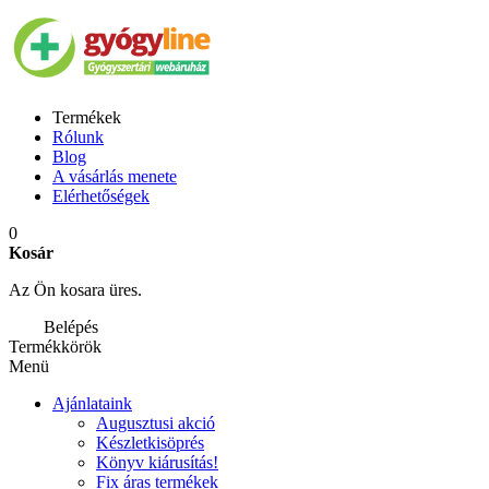
Termékek
Rólunk
Blog
A vásárlás menete
Elérhetőségek
0
Kosár
Az Ön kosara üres.
Belépés
Termékkörök
Menü
Ajánlataink
Augusztusi akció
Készletkisöprés
Könyv kiárusítás!
Fix áras termékek