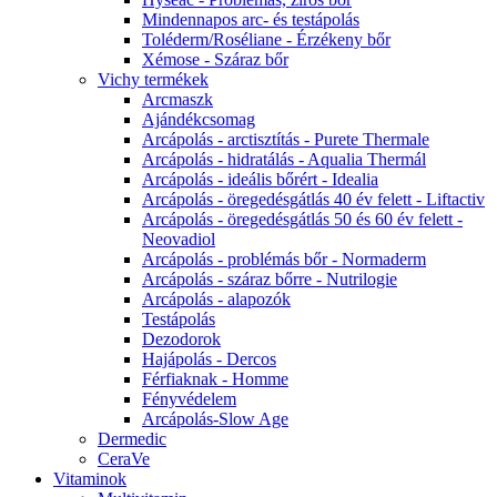
Mindennapos arc- és testápolás
Toléderm/Roséliane - Érzékeny bőr
Xémose - Száraz bőr
Vichy termékek
Arcmaszk
Ajándékcsomag
Arcápolás - arctisztítás - Purete Thermale
Arcápolás - hidratálás - Aqualia Thermál
Arcápolás - ideális bőrért - Idealia
Arcápolás - öregedésgátlás 40 év felett - Liftactiv
Arcápolás - öregedésgátlás 50 és 60 év felett -
Neovadiol
Arcápolás - problémás bőr - Normaderm
Arcápolás - száraz bőrre - Nutrilogie
Arcápolás - alapozók
Testápolás
Dezodorok
Hajápolás - Dercos
Férfiaknak - Homme
Fényvédelem
Arcápolás-Slow Age
Dermedic
CeraVe
Vitaminok