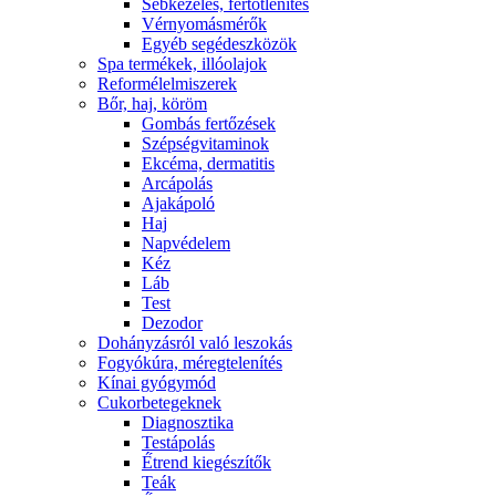
Sebkezelés, fertőtlenítés
Vérnyomásmérők
Egyéb segédeszközök
Spa termékek, illóolajok
Reformélelmiszerek
Bőr, haj, köröm
Gombás fertőzések
Szépségvitaminok
Ekcéma, dermatitis
Arcápolás
Ajakápoló
Haj
Napvédelem
Kéz
Láb
Test
Dezodor
Dohányzásról való leszokás
Fogyókúra, méregtelenítés
Kínai gyógymód
Cukorbetegeknek
Diagnosztika
Testápolás
É́trend kiegészítők
Teák