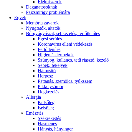
É́lelmiszerek
Daganatosoknak
Pajzsmirigy problémára
Egyéb
Memória zavarok
Nyugtatók, altatók
Bőrgyógyászat, sebkezelés, fertőtlenítes
É́gési sérülés
Koronavírus elleni védekezés
Fertőtlenítés
Higiéniás termékek
Szúnyog, kullancs, tetű riasztó, kezelő
Sebek, fekélyek
Hámosító
Herpesz
Pattanás, szemölcs, tyúkszem
Pikkelysömör
Hegkezelés
Allergia
Külsőleg
Belsőleg
Emésztés
Székrekedés
Hasmenés
Hányás, hányinger