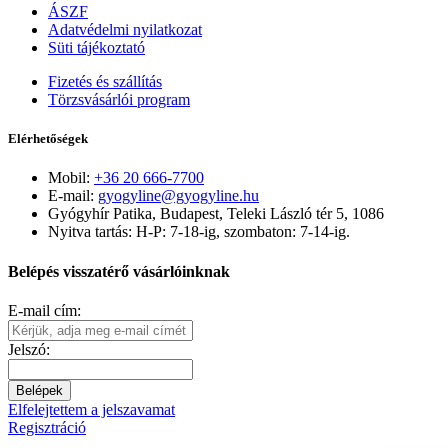
ÁSZF
Adatvédelmi nyilatkozat
Süti tájékoztató
Fizetés és szállítás
Törzsvásárlói program
Elérhetőségek
Mobil:
+36 20 666-7700
E-mail:
gyogyline@gyogyline.hu
Gyógyhír Patika, Budapest, Teleki László tér 5, 1086
Nyitva tartás: H-P: 7-18-ig, szombaton: 7-14-ig.
Belépés visszatérő vásárlóinknak
E-mail cím:
Jelszó:
Belépek
Elfelejtettem a jelszavamat
Regisztráció