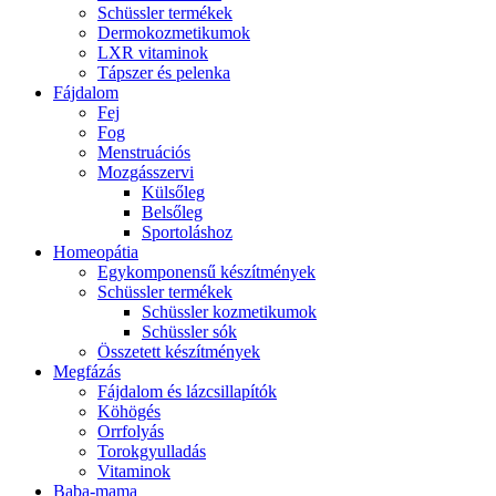
Schüssler termékek
Dermokozmetikumok
LXR vitaminok
Tápszer és pelenka
Fájdalom
Fej
Fog
Menstruációs
Mozgásszervi
Külsőleg
Belsőleg
Sportoláshoz
Homeopátia
Egykomponensű készítmények
Schüssler termékek
Schüssler kozmetikumok
Schüssler sók
Összetett készítmények
Megfázás
Fájdalom és lázcsillapítók
Köhögés
Orrfolyás
Torokgyulladás
Vitaminok
Baba-mama