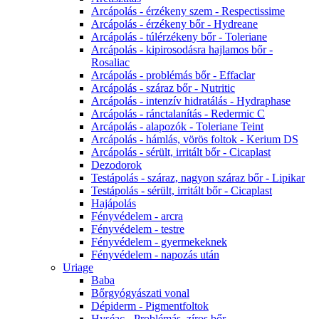
Arcápolás - érzékeny szem - Respectissime
Arcápolás - érzékeny bőr - Hydreane
Arcápolás - túlérzékeny bőr - Toleriane
Arcápolás - kipirosodásra hajlamos bőr -
Rosaliac
Arcápolás - problémás bőr - Effaclar
Arcápolás - száraz bőr - Nutritic
Arcápolás - intenzív hidratálás - Hydraphase
Arcápolás - ránctalanítás - Redermic C
Arcápolás - alapozók - Toleriane Teint
Arcápolás - hámlás, vörös foltok - Kerium DS
Arcápolás - sérült, irritált bőr - Cicaplast
Dezodorok
Testápolás - száraz, nagyon száraz bőr - Lipikar
Testápolás - sérült, irritált bőr - Cicaplast
Hajápolás
Fényvédelem - arcra
Fényvédelem - testre
Fényvédelem - gyermekeknek
Fényvédelem - napozás után
Uriage
Baba
Bőrgyógyászati vonal
Dépiderm - Pigmentfoltok
Hyséac - Problémás, zíros bőr