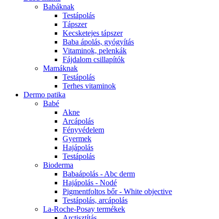
Babáknak
Testápolás
Tápszer
Kecsketejes tápszer
Baba ápolás, gyógyítás
Vitaminok, pelenkák
Fájdalom csillapítók
Mamáknak
Testápolás
Terhes vitaminok
Dermo patika
Babé
Akne
Arcápolás
Fényvédelem
Gyermek
Hajápolás
Testápolás
Bioderma
Babaápolás - Abc derm
Hajápolás - Nodé
Pigmentfoltos bőr - White objective
Testápolás, arcápolás
La-Roche-Posay termékek
Arctisztítás