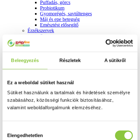
Puffadás, görcs
Probiotikum
Gyomorégés, savtúltenges
Máj és epe betegség
Emésztést elősegítő
Érzékszervek
Szem
Orr
Fül
Húgyutak
Női problémák
Beleegyezés
Részletek
A sütikről
Betétek, tamponok
Klimax
Terhességi tesztek
Fogamzásgátlás, síkosítók, potencia
Ez a weboldal sütiket használ
Fertőzések, hüvelyflóra helyreállítás
Sütiket használunk a tartalmak és hirdetések személyre
Inkontinencia
Férfi problémák
szabásához, közösségi funkciók biztosításához,
Prosztata
valamint weboldalforgalmunk elemzéséhez.
Potencia
Szív és érrrendszer
Aranyér
Visszér
Hozzájárulás
Koleszterinszint csökkentők, omega 3
Elengedhetetlen
kiválasztása
Vérnyomás és szív gyógyszerei