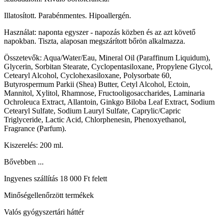
Illatosított. Parabénmentes. Hipoallergén.
Használat: naponta egyszer - napozás közben és az azt követő
napokban. Tiszta, alaposan megszárított bőrön alkalmazza.
Összetevők: Aqua/Water/Eau, Mineral Oil (Paraffinum Liquidum),
Glycerin, Sorbitan Stearate, Cyclopentasiloxane, Propylene Glycol,
Cetearyl Alcohol, Cyclohexasiloxane, Polysorbate 60,
Butyrospermum Parkii (Shea) Butter, Cetyl Alcohol, Ectoin,
Mannitol, Xylitol, Rhamnose, Fructooligosaccharides, Laminaria
Ochroleuca Extract, Allantoin, Ginkgo Biloba Leaf Extract, Sodium
Cetearyl Sulfate, Sodium Lauryl Sulfate, Caprylic/Capric
Triglyceride, Lactic Acid, Chlorphenesin, Phenoxyethanol,
Fragrance (Parfum).
Kiszerelés: 200 ml.
Bővebben ...
Ingyenes szállítás 18 000 Ft felett
Minőségellenőrzött termékek
Valós gyógyszertári háttér