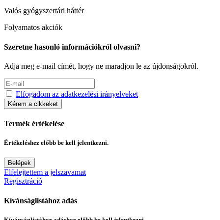
Valós gyógyszertári háttér
Folyamatos akciók
Szeretne hasonló információkról olvasni?
Adja meg e-mail címét, hogy ne maradjon le az újdonságokról.
Elfogadom az adatkezelési irányelveket
Kérem a cikkeket
Termék értékelése
Értékeléshez előbb be kell jelentkezni.
Belépek
Elfelejtettem a jelszavamat
Regisztráció
Kívánságlistához adás
Kívánságlistához adáshoz előbb be kell jelentkezni.