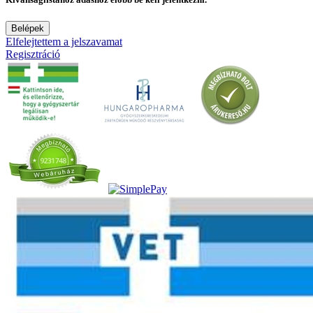
Belépek
Elfelejtettem a jelszavamat
Regisztráció