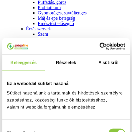
Puffadás, görcs
Probiotikum
Gyomorégés, savtúltenges
Máj és epe betegség
Emésztést elősegítő
Érzékszervek
Szem
Orr
Fül
Húgyutak
Női problémák
Betétek, tamponok
Beleegyezés
Részletek
A sütikről
Klimax
Terhességi tesztek
Fogamzásgátlás, síkosítók, potencia
Fertőzések, hüvelyflóra helyreállítás
Ez a weboldal sütiket használ
Inkontinencia
Férfi problémák
Sütiket használunk a tartalmak és hirdetések személyre
Prosztata
szabásához, közösségi funkciók biztosításához,
Potencia
valamint weboldalforgalmunk elemzéséhez.
Szív és érrrendszer
Aranyér
Visszér
Koleszterinszint csökkentők, omega 3
Hozzájárulás
Vérnyomás és szív gyógyszerei