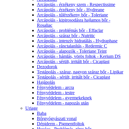
Arcápolás - érzékeny szem - Respectissime
Arcápolás - érzékeny bőr - Hydreane
Arcápolás - túlérzékeny bőr - Toleriane
Arcápolás - kipirosodásra hajlamos bőr -
Rosaliac
Arcápolás - problémás bőr - Effaclar
Arcápolás - száraz bőr - Nutritic
Arcápolás - intenzív hidratálás - Hydraphase
Arcápolás - ránctalanítás - Redermic C
Arcápolás - alapozók - Toleriane Teint
Arcápolás - hámlás, vörös foltok - Kerium DS
Arcápolás - sérült, irritált bőr - Cicaplast
Dezodorok
Testápolás - száraz, nagyon száraz bőr - Lipikar
Testápolás - sérült, irritált bőr - Cicaplast
Hajápolás
Fényvédelem - arcra
Fényvédelem - testre
Fényvédelem - gyermekeknek
Fényvédelem - napozás után
Uriage
Baba
Bőrgyógyászati vonal
Dépiderm - Pigmentfoltok
Hyséac - Problémás, zíros bőr