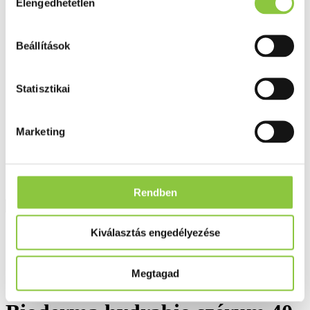
Elengedhetetlen
kiválasztása
Fog és szájápolás
Í́nygyulladás
Fogkrém
Szájvíz
Beállítások
Fogkefe
Fogselyem
Műfogsor ápolás
Statisztikai
Fogfehérítés
Fogköztisztító
Teák
Marketing
É́lvezeti
Gyógyteák
Könyvek
Egészség ajándékba
Tápszer
Rendben
Ajánlataink
Kiválasztás engedélyezése
Főoldal
Testápolás, arcápolás
Megtagad
Bioderma hydrabio szérum 40 ml