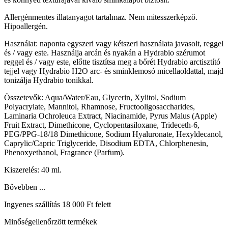
Allergénmentes illatanyagot tartalmaz. Nem mitesszerképző.
Hipoallergén.
Használat: naponta egyszeri vagy kétszeri használata javasolt, reggel
és / vagy este. Használja arcán és nyakán a Hydrabio szérumot
reggel és / vagy este, előtte tisztítsa meg a bőrét Hydrabio arctisztító
tejjel vagy Hydrabio H2O arc- és sminklemosó micellaoldattal, majd
tonizálja Hydrabio tonikkal.
Összetevők: Aqua/Water/Eau, Glycerin, Xylitol, Sodium
Polyacrylate, Mannitol, Rhamnose, Fructooligosaccharides,
Laminaria Ochroleuca Extract, Niacinamide, Pyrus Malus (Apple)
Fruit Extract, Dimethicone, Cyclopentasiloxane, Trideceth-6,
PEG/PPG-18/18 Dimethicone, Sodium Hyaluronate, Hexyldecanol,
Caprylic/Capric Triglyceride, Disodium EDTA, Chlorphenesin,
Phenoxyethanol, Fragrance (Parfum).
Kiszerelés: 40 ml.
Bővebben ...
Ingyenes szállítás 18 000 Ft felett
Minőségellenőrzött termékek