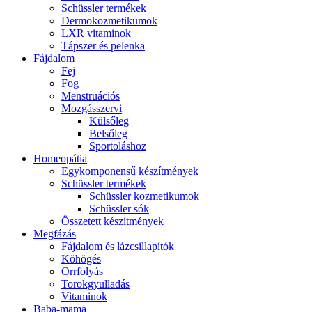
Schüssler termékek
Dermokozmetikumok
LXR vitaminok
Tápszer és pelenka
Fájdalom
Fej
Fog
Menstruációs
Mozgásszervi
Külsőleg
Belsőleg
Sportoláshoz
Homeopátia
Egykomponensű készítmények
Schüssler termékek
Schüssler kozmetikumok
Schüssler sók
Összetett készítmények
Megfázás
Fájdalom és lázcsillapítók
Köhögés
Orrfolyás
Torokgyulladás
Vitaminok
Baba-mama