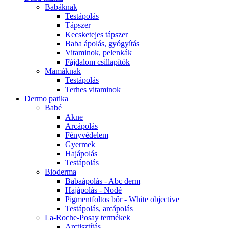
Babáknak
Testápolás
Tápszer
Kecsketejes tápszer
Baba ápolás, gyógyítás
Vitaminok, pelenkák
Fájdalom csillapítók
Mamáknak
Testápolás
Terhes vitaminok
Dermo patika
Babé
Akne
Arcápolás
Fényvédelem
Gyermek
Hajápolás
Testápolás
Bioderma
Babaápolás - Abc derm
Hajápolás - Nodé
Pigmentfoltos bőr - White objective
Testápolás, arcápolás
La-Roche-Posay termékek
Arctisztítás