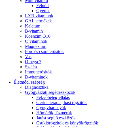
Multivitamin
Felnőtt
Gyerek
LXR vitaminok
GAL termékek
Kalcium
B-vitamin
Koenzim Q10
C-vitaminok
Magnézium
Porc és csont erősítők
Vas
Omega 3
Szelén
Immunerősítők
D-vitaminok
Életmód, szépség
Diagnosztika
Gyógyászati segédeszközök
Fekvőbeteg-ellátás
Gerinc terápia, hasi rögzítők
Gyógyharisnyák
Hőmérők, lázmérők
Járást segítő eszközök
Csuklórögzítők és könyökrögzítők