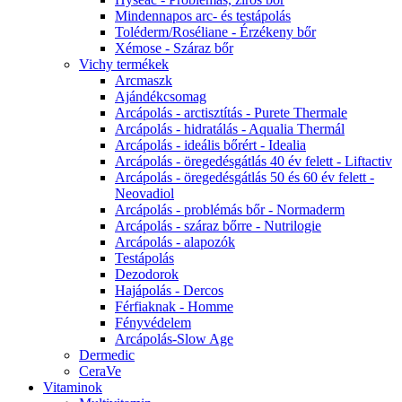
Mindennapos arc- és testápolás
Toléderm/Roséliane - Érzékeny bőr
Xémose - Száraz bőr
Vichy termékek
Arcmaszk
Ajándékcsomag
Arcápolás - arctisztítás - Purete Thermale
Arcápolás - hidratálás - Aqualia Thermál
Arcápolás - ideális bőrért - Idealia
Arcápolás - öregedésgátlás 40 év felett - Liftactiv
Arcápolás - öregedésgátlás 50 és 60 év felett -
Neovadiol
Arcápolás - problémás bőr - Normaderm
Arcápolás - száraz bőrre - Nutrilogie
Arcápolás - alapozók
Testápolás
Dezodorok
Hajápolás - Dercos
Férfiaknak - Homme
Fényvédelem
Arcápolás-Slow Age
Dermedic
CeraVe
Vitaminok