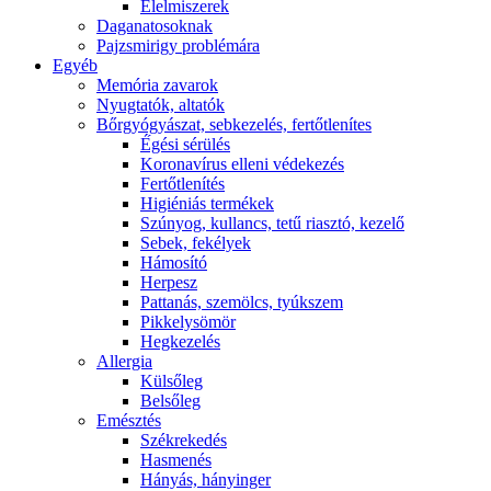
É́lelmiszerek
Daganatosoknak
Pajzsmirigy problémára
Egyéb
Memória zavarok
Nyugtatók, altatók
Bőrgyógyászat, sebkezelés, fertőtlenítes
É́gési sérülés
Koronavírus elleni védekezés
Fertőtlenítés
Higiéniás termékek
Szúnyog, kullancs, tetű riasztó, kezelő
Sebek, fekélyek
Hámosító
Herpesz
Pattanás, szemölcs, tyúkszem
Pikkelysömör
Hegkezelés
Allergia
Külsőleg
Belsőleg
Emésztés
Székrekedés
Hasmenés
Hányás, hányinger