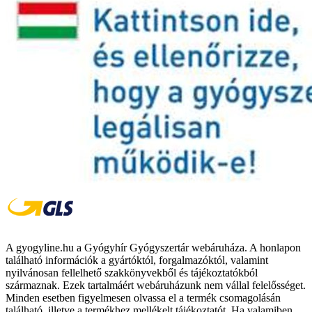
A gyogyline.hu a Gyógyhír Gyógyszertár webáruháza. A honlapon
található információk a gyártóktól, forgalmazóktól, valamint
nyilvánosan fellelhető szakkönyvekből és tájékoztatókból
származnak. Ezek tartalmáért webáruházunk nem vállal felelősséget.
Minden esetben figyelmesen olvassa el a termék csomagolásán
található, illetve a termékhez mellékelt tájékoztatót. Ha valamiben