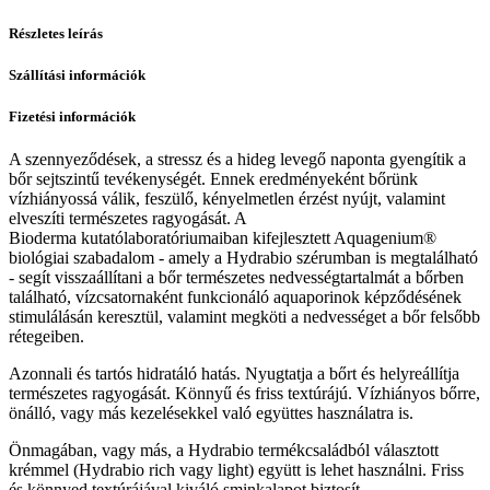
Részletes leírás
Szállítási információk
Fizetési információk
A szennyeződések, a stressz és a hideg levegő naponta gyengítik a
bőr sejtszintű tevékenységét. Ennek eredményeként bőrünk
vízhiányossá válik, feszülő, kényelmetlen érzést nyújt, valamint
elveszíti természetes ragyogását. A
Bioderma kutatólaboratóriumaiban kifejlesztett Aquagenium®
biológiai szabadalom - amely a Hydrabio szérumban is megtalálható
- segít visszaállítani a bőr természetes nedvességtartalmát a bőrben
található, vízcsatornaként funkcionáló aquaporinok képződésének
stimulálásán keresztül, valamint megköti a nedvességet a bőr felsőbb
rétegeiben.
Azonnali és tartós hidratáló hatás. Nyugtatja a bőrt és helyreállítja
természetes ragyogását. Könnyű és friss textúrájú. Vízhiányos bőrre,
önálló, vagy más kezelésekkel való együttes használatra is.
Önmagában, vagy más, a Hydrabio termékcsaládból választott
krémmel (Hydrabio rich vagy light) együtt is lehet használni. Friss
és könnyed textúrájával kiváló sminkalapot biztosít.