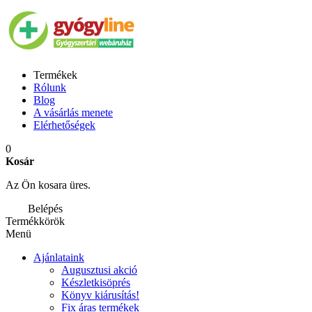
Termékek
Rólunk
Blog
A vásárlás menete
Elérhetőségek
0
Kosár
Az Ön kosara üres.
Belépés
Termékkörök
Menü
Ajánlataink
Augusztusi akció
Készletkisöprés
Könyv kiárusítás!
Fix áras termékek