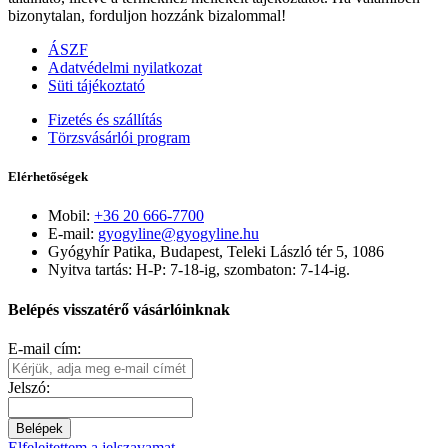
bizonytalan, forduljon hozzánk bizalommal!
ÁSZF
Adatvédelmi nyilatkozat
Süti tájékoztató
Fizetés és szállítás
Törzsvásárlói program
Elérhetőségek
Mobil:
+36 20 666-7700
E-mail:
gyogyline@gyogyline.hu
Gyógyhír Patika, Budapest, Teleki László tér 5, 1086
Nyitva tartás: H-P: 7-18-ig, szombaton: 7-14-ig.
Belépés visszatérő vásárlóinknak
E-mail cím:
Jelszó:
Belépek
Elfelejtettem a jelszavamat