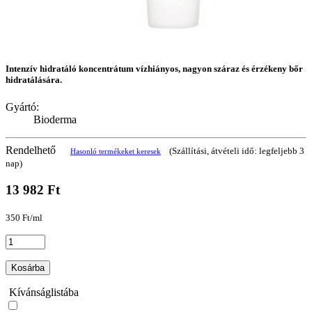
Intenzív hidratáló koncentrátum vízhiányos, nagyon száraz és érzékeny bőr
hidratálására.
Gyártó:
Bioderma
Rendelhető
(Szállítási, átvételi idő: legfeljebb 3
Hasonló termékeket keresek
nap)
13 982 Ft
350 Ft/ml
Kosárba
Kívánságlistába