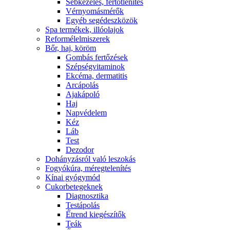
Sebkezelés, fertőtlenítés
Vérnyomásmérők
Egyéb segédeszközök
Spa termékek, illóolajok
Reformélelmiszerek
Bőr, haj, köröm
Gombás fertőzések
Szépségvitaminok
Ekcéma, dermatitis
Arcápolás
Ajakápoló
Haj
Napvédelem
Kéz
Láb
Test
Dezodor
Dohányzásról való leszokás
Fogyókúra, méregtelenítés
Kínai gyógymód
Cukorbetegeknek
Diagnosztika
Testápolás
É́trend kiegészítők
Teák