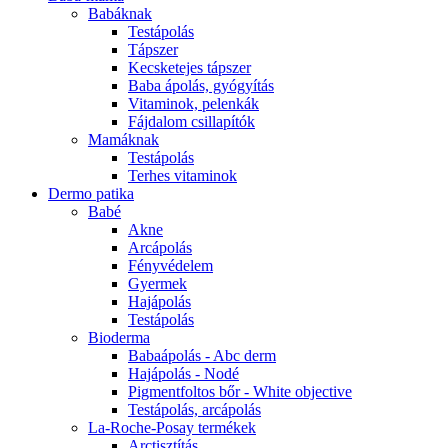
Babáknak
Testápolás
Tápszer
Kecsketejes tápszer
Baba ápolás, gyógyítás
Vitaminok, pelenkák
Fájdalom csillapítók
Mamáknak
Testápolás
Terhes vitaminok
Dermo patika
Babé
Akne
Arcápolás
Fényvédelem
Gyermek
Hajápolás
Testápolás
Bioderma
Babaápolás - Abc derm
Hajápolás - Nodé
Pigmentfoltos bőr - White objective
Testápolás, arcápolás
La-Roche-Posay termékek
Arctisztítás