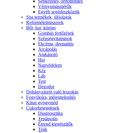
Sebkezelés, fertőtlenítés
Vérnyomásmérők
Egyéb segédeszközök
Spa termékek, illóolajok
Reformélelmiszerek
Bőr, haj, köröm
Gombás fertőzések
Szépségvitaminok
Ekcéma, dermatitis
Arcápolás
Ajakápoló
Haj
Napvédelem
Kéz
Láb
Test
Dezodor
Dohányzásról való leszokás
Fogyókúra, méregtelenítés
Kínai gyógymód
Cukorbetegeknek
Diagnosztika
Testápolás
É́trend kiegészítők
Teák