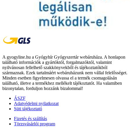
A gyogyline.hu a Gyógyhír Gyógyszertár webáruháza. A honlapon
található információk a gyártóktól, forgalmazóktól, valamint
nyilvánosan fellelhető szakkönyvekből és tájékoztatókból
származnak. Ezek tartalmáért webáruházunk nem vállal felelősséget.
Minden esetben figyelmesen olvassa el a termék csomagolásán
található, illetve a termékhez mellékelt tájékoztatót. Ha valamiben
bizonytalan, forduljon hozzánk bizalommal!
ÁSZF
Adatvédelmi nyilatkozat
Süti tájékoztató
Fizetés és szállítás
Törzsvásárlói program