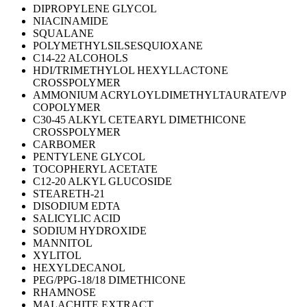
DIPROPYLENE GLYCOL
NIACINAMIDE
SQUALANE
POLYMETHYLSILSESQUIOXANE
C14-22 ALCOHOLS
HDI/TRIMETHYLOL HEXYLLACTONE
CROSSPOLYMER
AMMONIUM ACRYLOYLDIMETHYLTAURATE/VP
COPOLYMER
C30-45 ALKYL CETEARYL DIMETHICONE
CROSSPOLYMER
CARBOMER
PENTYLENE GLYCOL
TOCOPHERYL ACETATE
C12-20 ALKYL GLUCOSIDE
STEARETH-21
DISODIUM EDTA
SALICYLIC ACID
SODIUM HYDROXIDE
MANNITOL
XYLITOL
HEXYLDECANOL
PEG/PPG-18/18 DIMETHICONE
RHAMNOSE
MALACHITE EXTRACT