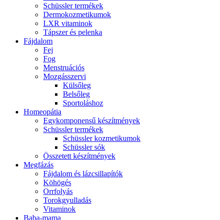
Schüssler termékek
Dermokozmetikumok
LXR vitaminok
Tápszer és pelenka
Fájdalom
Fej
Fog
Menstruációs
Mozgásszervi
Külsőleg
Belsőleg
Sportoláshoz
Homeopátia
Egykomponensű készítmények
Schüssler termékek
Schüssler kozmetikumok
Schüssler sók
Összetett készítmények
Megfázás
Fájdalom és lázcsillapítók
Köhögés
Orrfolyás
Torokgyulladás
Vitaminok
Baba-mama