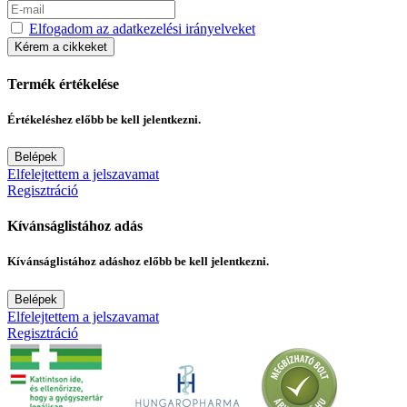
Elfogadom az adatkezelési irányelveket
Kérem a cikkeket
Termék értékelése
Értékeléshez előbb be kell jelentkezni.
Belépek
Elfelejtettem a jelszavamat
Regisztráció
Kívánságlistához adás
Kívánságlistához adáshoz előbb be kell jelentkezni.
Belépek
Elfelejtettem a jelszavamat
Regisztráció