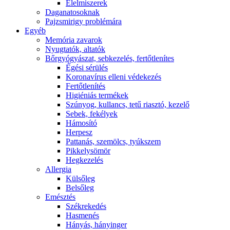
É́lelmiszerek
Daganatosoknak
Pajzsmirigy problémára
Egyéb
Memória zavarok
Nyugtatók, altatók
Bőrgyógyászat, sebkezelés, fertőtlenítes
É́gési sérülés
Koronavírus elleni védekezés
Fertőtlenítés
Higiéniás termékek
Szúnyog, kullancs, tetű riasztó, kezelő
Sebek, fekélyek
Hámosító
Herpesz
Pattanás, szemölcs, tyúkszem
Pikkelysömör
Hegkezelés
Allergia
Külsőleg
Belsőleg
Emésztés
Székrekedés
Hasmenés
Hányás, hányinger