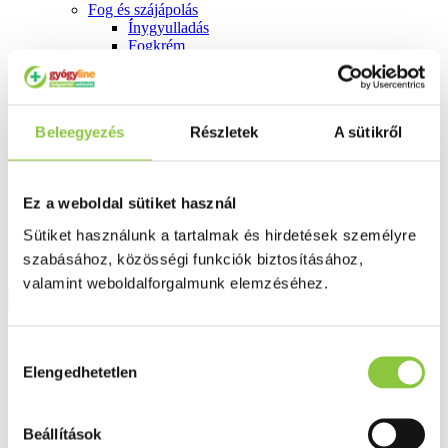
Fog és szájápolás
Í́nygyulladás
Fogkrém
Szájvíz
Fogkefe
Fogselyem
Műfogsor ápolás
Beleegyezés
Részletek
A sütikről
Fogfehérítés
Fogköztisztító
Teák
É́lvezeti
Ez a weboldal sütiket használ
Gyógyteák
Könyvek
Sütiket használunk a tartalmak és hirdetések személyre
Egészség ajándékba
szabásához, közösségi funkciók biztosításához,
Tápszer
valamint weboldalforgalmunk elemzéséhez.
Ajánlataink
Hozzájárulás
Főoldal
Elengedhetetlen
kiválasztása
Testápolás, arcápolás
Bioderma Hydrabio gél-krém 40 ml
Beállítások