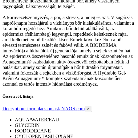
Eredmények: hosszantartóan hidratált bőr, amely visszanyeri
ragyogását, bársonyosságát, teltségét.
A környezetszennyezés, a por, a stressz, a hideg és az UV sugárzás
napról-napra hozzájárul a vízhiányos bőr kialakulásához, valamint a
korai bőröregedéshez. Amikor a bőr dehidratálttá válik, az
epidermisz (felhámréteg) legyengül, repedések keletkeznek rajta,
amit kellemetlen bőrfeszülés kísér. Ennek következtében a bőr
elveszti természetes színét és fakóvá válik. A BIODERMA
innovációja a hidratálók új generációja, amely a sejtek szintjén hat.
Az epidermisz összetételéhez hasonló emulziónak köszönhetően az
Aquagenium® szabadalom aktív összetevői célzottabban fejtik ki
hatásukat, amely során újraindítják a bőr hidratáló folyamatait,
valamint fokozzák a sejtekben a vízkörforgást. A Hydrabio Gel-
Krém Aquagenium™ komplex szabadalmának köszönhetően
azonnal és tartós intenzív hidratálást eredményez.
Összetevők listája
Decrypt our formulaes on ask.NAOS.com
×
AQUA/WATER/EAU
GLYCERIN
ISODODECANE
CYCLOPENTASILOXANE