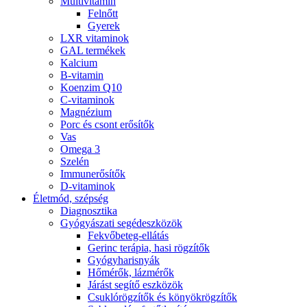
Multivitamin
Felnőtt
Gyerek
LXR vitaminok
GAL termékek
Kalcium
B-vitamin
Koenzim Q10
C-vitaminok
Magnézium
Porc és csont erősítők
Vas
Omega 3
Szelén
Immunerősítők
D-vitaminok
Életmód, szépség
Diagnosztika
Gyógyászati segédeszközök
Fekvőbeteg-ellátás
Gerinc terápia, hasi rögzítők
Gyógyharisnyák
Hőmérők, lázmérők
Járást segítő eszközök
Csuklórögzítők és könyökrögzítők