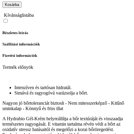
Kosárba
Kívánságlistába
Részletes leírás
Szállítási információk
Fizetési információk
Termék előnyök
Intenzíven és tartósan hidratál.
Simává és ragyogóvá varázsolja a bőrt.
Nagyon jó bőrtoleranciát biztosít - Nem mitesszerképző - Kitűnő
sminkalap - Könnyű és friss illat
A Hydrabio Gél-Krém helyreállítja a bőr textúráját és visszaadja
természetes ragyogását. E vitamin tartalma révén védi a bőrt az
oxidatív stressz hatásaitól és megelőzi a korai bőröregedést.