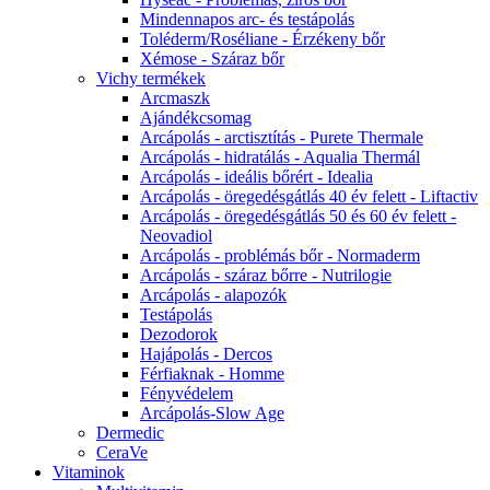
Mindennapos arc- és testápolás
Toléderm/Roséliane - Érzékeny bőr
Xémose - Száraz bőr
Vichy termékek
Arcmaszk
Ajándékcsomag
Arcápolás - arctisztítás - Purete Thermale
Arcápolás - hidratálás - Aqualia Thermál
Arcápolás - ideális bőrért - Idealia
Arcápolás - öregedésgátlás 40 év felett - Liftactiv
Arcápolás - öregedésgátlás 50 és 60 év felett -
Neovadiol
Arcápolás - problémás bőr - Normaderm
Arcápolás - száraz bőrre - Nutrilogie
Arcápolás - alapozók
Testápolás
Dezodorok
Hajápolás - Dercos
Férfiaknak - Homme
Fényvédelem
Arcápolás-Slow Age
Dermedic
CeraVe
Vitaminok