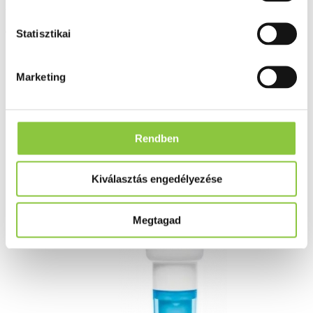
Bioderma Hydrabio gél-krém
40 ml
Statisztikai
Marketing
Rendben
Kiválasztás engedélyezése
Megtagad