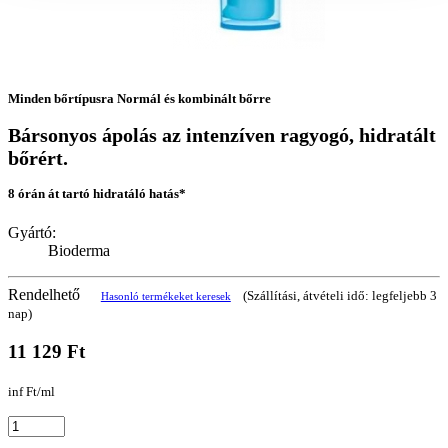
Minden bőrtípusra Normál és kombinált bőrre
Bársonyos ápolás az intenzíven ragyogó, hidratált
bőrért.
8 órán át tartó hidratáló hatás*
Gyártó:
Bioderma
Rendelhető
(Szállítási, átvételi idő: legfeljebb 3
Hasonló termékeket keresek
nap)
11 129 Ft
inf Ft/ml