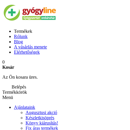
Termékek
Rólunk
Blog
A vásárlás menete
Elérhetőségek
0
Kosár
Az Ön kosara üres.
Belépés
Termékkörök
Menü
Ajánlataink
Augusztusi akció
Készletkisöprés
Könyv kiárusítás!
Fix áras termékek