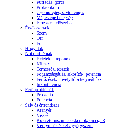
Puffadás, görcs
Probiotikum
Gyomorégés, savtúltenges
Máj és epe betegség
Emésztést elősegítő
Érzékszervek
Szem
Orr
Fül
Húgyutak
Női problémák
Betétek, tamponok
Klimax
Terhességi tesztek
Fogamzásgátlás, síkosítók, potencia
Fertőzések, hüvelyflóra helyreállítás
Inkontinencia
Férfi problémák
Prosztata
Potencia
Szív és érrrendszer
Aranyér
Visszér
Koleszterinszint csökkentők, omega 3
Vérnyomás és szív gyógyszerei