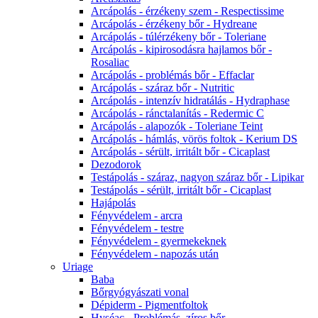
Arcápolás - érzékeny szem - Respectissime
Arcápolás - érzékeny bőr - Hydreane
Arcápolás - túlérzékeny bőr - Toleriane
Arcápolás - kipirosodásra hajlamos bőr -
Rosaliac
Arcápolás - problémás bőr - Effaclar
Arcápolás - száraz bőr - Nutritic
Arcápolás - intenzív hidratálás - Hydraphase
Arcápolás - ránctalanítás - Redermic C
Arcápolás - alapozók - Toleriane Teint
Arcápolás - hámlás, vörös foltok - Kerium DS
Arcápolás - sérült, irritált bőr - Cicaplast
Dezodorok
Testápolás - száraz, nagyon száraz bőr - Lipikar
Testápolás - sérült, irritált bőr - Cicaplast
Hajápolás
Fényvédelem - arcra
Fényvédelem - testre
Fényvédelem - gyermekeknek
Fényvédelem - napozás után
Uriage
Baba
Bőrgyógyászati vonal
Dépiderm - Pigmentfoltok
Hyséac - Problémás, zíros bőr