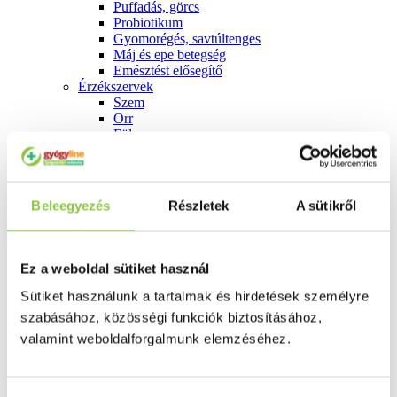
Puffadás, görcs
Probiotikum
Gyomorégés, savtúltenges
Máj és epe betegség
Emésztést elősegítő
Érzékszervek
Szem
Orr
Fül
Húgyutak
Női problémák
Betétek, tamponok
Klimax
Beleegyezés
Részletek
A sütikről
Terhességi tesztek
Fogamzásgátlás, síkosítók, potencia
Fertőzések, hüvelyflóra helyreállítás
Inkontinencia
Ez a weboldal sütiket használ
Férfi problémák
Prosztata
Sütiket használunk a tartalmak és hirdetések személyre
Potencia
szabásához, közösségi funkciók biztosításához,
Szív és érrrendszer
valamint weboldalforgalmunk elemzéséhez.
Aranyér
Visszér
Koleszterinszint csökkentők, omega 3
Vérnyomás és szív gyógyszerei