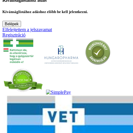
Kívánságlistához adás
Kívánságlistához adáshoz előbb be kell jelentkezni.
Belépek
Elfelejtettem a jelszavamat
Regisztráció