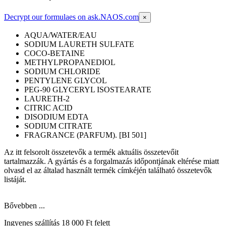
Decrypt our formulaes on ask.NAOS.com
×
AQUA/WATER/EAU
SODIUM LAURETH SULFATE
COCO-BETAINE
METHYLPROPANEDIOL
SODIUM CHLORIDE
PENTYLENE GLYCOL
PEG-90 GLYCERYL ISOSTEARATE
LAURETH-2
CITRIC ACID
DISODIUM EDTA
SODIUM CITRATE
FRAGRANCE (PARFUM). [BI 501]
Az itt felsorolt összetevők a termék aktuális összetevőit
tartalmazzák. A gyártás és a forgalmazás időpontjának eltérése miatt
olvasd el az általad használt termék címkéjén található összetevők
listáját.
Bővebben ...
Ingyenes szállítás 18 000 Ft felett