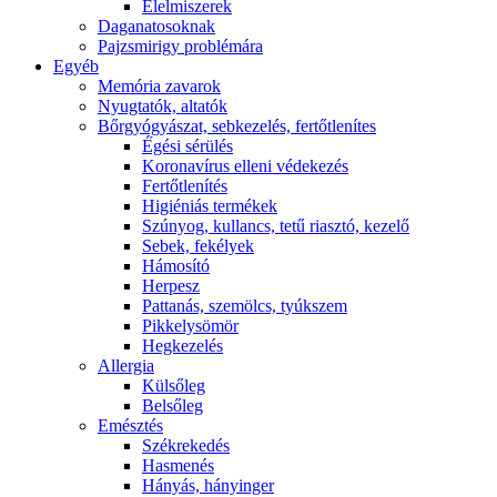
É́lelmiszerek
Daganatosoknak
Pajzsmirigy problémára
Egyéb
Memória zavarok
Nyugtatók, altatók
Bőrgyógyászat, sebkezelés, fertőtlenítes
É́gési sérülés
Koronavírus elleni védekezés
Fertőtlenítés
Higiéniás termékek
Szúnyog, kullancs, tetű riasztó, kezelő
Sebek, fekélyek
Hámosító
Herpesz
Pattanás, szemölcs, tyúkszem
Pikkelysömör
Hegkezelés
Allergia
Külsőleg
Belsőleg
Emésztés
Székrekedés
Hasmenés
Hányás, hányinger