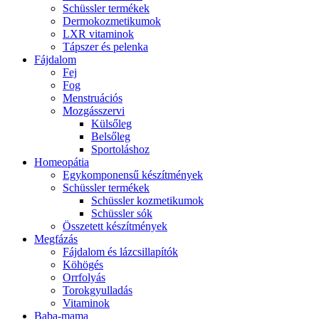
Schüssler termékek
Dermokozmetikumok
LXR vitaminok
Tápszer és pelenka
Fájdalom
Fej
Fog
Menstruációs
Mozgásszervi
Külsőleg
Belsőleg
Sportoláshoz
Homeopátia
Egykomponensű készítmények
Schüssler termékek
Schüssler kozmetikumok
Schüssler sók
Összetett készítmények
Megfázás
Fájdalom és lázcsillapítók
Köhögés
Orrfolyás
Torokgyulladás
Vitaminok
Baba-mama