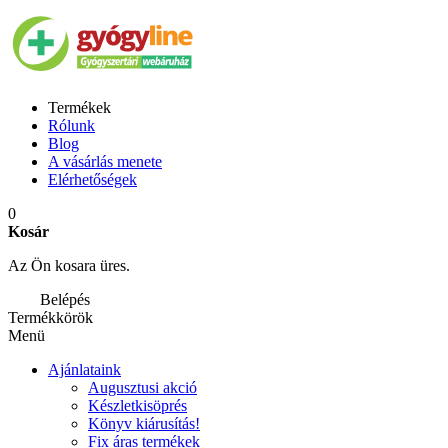
Termékek
Rólunk
Blog
A vásárlás menete
Elérhetőségek
0
Kosár
Az Ön kosara üres.
Belépés
Termékkörök
Menü
Ajánlataink
Augusztusi akció
Készletkisöprés
Könyv kiárusítás!
Fix áras termékek