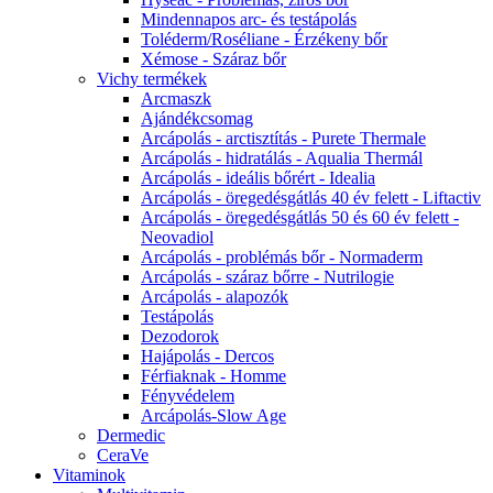
Mindennapos arc- és testápolás
Toléderm/Roséliane - Érzékeny bőr
Xémose - Száraz bőr
Vichy termékek
Arcmaszk
Ajándékcsomag
Arcápolás - arctisztítás - Purete Thermale
Arcápolás - hidratálás - Aqualia Thermál
Arcápolás - ideális bőrért - Idealia
Arcápolás - öregedésgátlás 40 év felett - Liftactiv
Arcápolás - öregedésgátlás 50 és 60 év felett -
Neovadiol
Arcápolás - problémás bőr - Normaderm
Arcápolás - száraz bőrre - Nutrilogie
Arcápolás - alapozók
Testápolás
Dezodorok
Hajápolás - Dercos
Férfiaknak - Homme
Fényvédelem
Arcápolás-Slow Age
Dermedic
CeraVe
Vitaminok