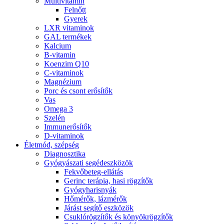
Multivitamin
Felnőtt
Gyerek
LXR vitaminok
GAL termékek
Kalcium
B-vitamin
Koenzim Q10
C-vitaminok
Magnézium
Porc és csont erősítők
Vas
Omega 3
Szelén
Immunerősítők
D-vitaminok
Életmód, szépség
Diagnosztika
Gyógyászati segédeszközök
Fekvőbeteg-ellátás
Gerinc terápia, hasi rögzítők
Gyógyharisnyák
Hőmérők, lázmérők
Járást segítő eszközök
Csuklórögzítők és könyökrögzítők