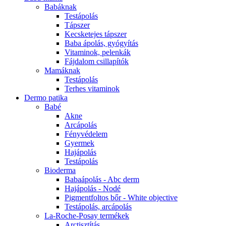
Babáknak
Testápolás
Tápszer
Kecsketejes tápszer
Baba ápolás, gyógyítás
Vitaminok, pelenkák
Fájdalom csillapítók
Mamáknak
Testápolás
Terhes vitaminok
Dermo patika
Babé
Akne
Arcápolás
Fényvédelem
Gyermek
Hajápolás
Testápolás
Bioderma
Babaápolás - Abc derm
Hajápolás - Nodé
Pigmentfoltos bőr - White objective
Testápolás, arcápolás
La-Roche-Posay termékek
Arctisztítás