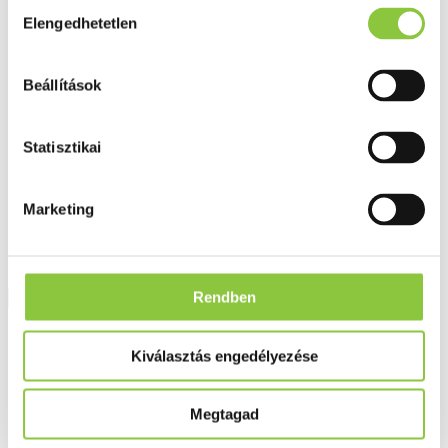
Hozzájárulás
Fog és szájápolás
Elengedhetetlen
kiválasztása
Í́nygyulladás
Fogkrém
Szájvíz
Fogkefe
Beállítások
Fogselyem
Műfogsor ápolás
Fogfehérítés
Statisztikai
Fogköztisztító
Teák
É́lvezeti
Gyógyteák
Marketing
Könyvek
Egészség ajándékba
Tápszer
Rendben
Ajánlataink
Kiválasztás engedélyezése
Főoldal
Testápolás, arcápolás
Bioderma ABCDerm fürdető gél 1000 ml
Megtagad