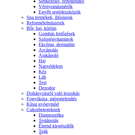
Sebkezelés, fertőtlenítés
Vérnyomásmérők
Egyéb segédeszközök
Spa termékek, illóolajok
Reformélelmiszerek
Bőr, haj, köröm
Gombás fertőzések
Szépségvitaminok
Ekcéma, dermatitis
Arcápolás
Ajakápoló
Haj
Napvédelem
Kéz
Láb
Test
Dezodor
Dohányzásról való leszokás
Fogyókúra, méregtelenítés
Kínai gyógymód
Cukorbetegeknek
Diagnosztika
Testápolás
É́trend kiegészítők
Teák