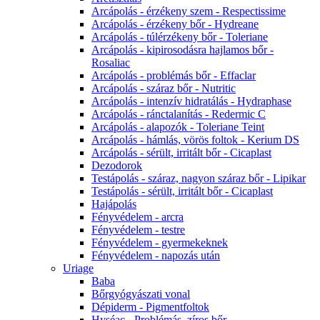
Arcápolás - érzékeny szem - Respectissime
Arcápolás - érzékeny bőr - Hydreane
Arcápolás - túlérzékeny bőr - Toleriane
Arcápolás - kipirosodásra hajlamos bőr -
Rosaliac
Arcápolás - problémás bőr - Effaclar
Arcápolás - száraz bőr - Nutritic
Arcápolás - intenzív hidratálás - Hydraphase
Arcápolás - ránctalanítás - Redermic C
Arcápolás - alapozók - Toleriane Teint
Arcápolás - hámlás, vörös foltok - Kerium DS
Arcápolás - sérült, irritált bőr - Cicaplast
Dezodorok
Testápolás - száraz, nagyon száraz bőr - Lipikar
Testápolás - sérült, irritált bőr - Cicaplast
Hajápolás
Fényvédelem - arcra
Fényvédelem - testre
Fényvédelem - gyermekeknek
Fényvédelem - napozás után
Uriage
Baba
Bőrgyógyászati vonal
Dépiderm - Pigmentfoltok
Hyséac - Problémás, zíros bőr