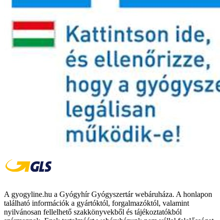
A gyogyline.hu a Gyógyhír Gyógyszertár webáruháza. A honlapon
található információk a gyártóktól, forgalmazóktól, valamint
nyilvánosan fellelhető szakkönyvekből és tájékoztatókból