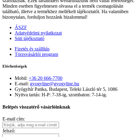
származnak. Ezek tartalmáért webáruházunk nem vállal felelősséget.
Minden esetben figyelmesen olvassa el a termék csomagolásán
található, illetve a termékhez mellékelt tájékoztatót. Ha valamiben
bizonytalan, forduljon hozzánk bizalommal!
ÁSZF
Adatvédelmi nyilatkozat
Süti tájékoztató
Fizetés és szállítás
Törzsvásárlói program
Elérhetőségek
Mobil:
+36 20 666-7700
E-mail:
gyogyline@gyogyline.hu
Gyógyhír Patika, Budapest, Teleki László tér 5, 1086
Nyitva tartás: H-P: 7-18-ig, szombaton: 7-14-ig.
Belépés visszatérő vásárlóinknak
E-mail cím:
Jelszó: