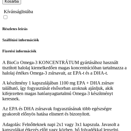
Kosárba
Kívánságlistába
Részletes leírás
Szállítási információk
Fizetési információk
A BioCo Omega-3 KONCENTRÁTUM gyártásához használt
tisztított halolaj kiemelkedően magas koncentrációban tartalmazza a
halolaj értékes Omega-3 zsírsavait, az EPA-t és a DHA-t.
A készítmény 1 kapszulájában 1100 mg EPA + DHA zsírsav
található, így fogyasztását elsősorban azoknak ajánljuk, akik
kifejezetten magas hatóanyagtartalmú Omega-3 készítményt
keresnek.
Az EPA és DHA zsírsavak fogyasztásának több egészségre
gyakorolt előnyös hatása elismert és bizonyított.
Adagolás: Felnőtteknek napi 2x1 vagy 3x1 kapszula. Javasolt a
kapszulákat étkezés előtt vagy közben, bő folyadékkal lenyelni.