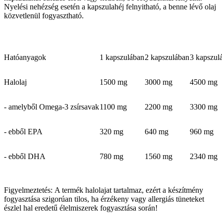
Nyelési nehézség esetén a kapszulahéj felnyitható, a benne lévő olaj
közvetlenül fogyasztható.
Hatóanyagok
1 kapszulában
2 kapszulában
3 kapszul
Halolaj
1500 mg
3000 mg
4500 mg
- amelyből Omega-3 zsírsavak
1100 mg
2200 mg
3300 mg
- ebből EPA
320 mg
640 mg
960 mg
- ebből DHA
780 mg
1560 mg
2340 mg
Figyelmeztetés: A termék halolajat tartalmaz, ezért a készítmény
fogyasztása szigorúan tilos, ha érzékeny vagy allergiás tüneteket
észlel hal eredetű élelmiszerek fogyasztása során!