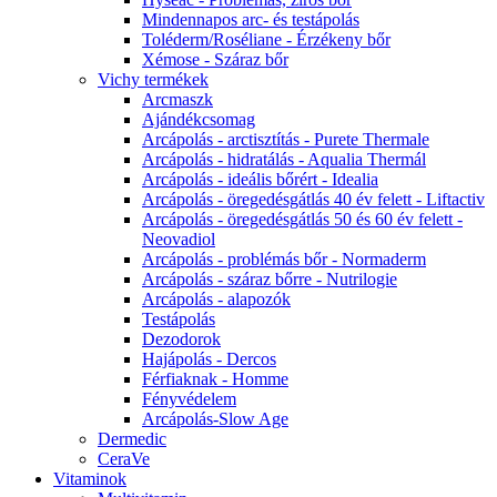
Mindennapos arc- és testápolás
Toléderm/Roséliane - Érzékeny bőr
Xémose - Száraz bőr
Vichy termékek
Arcmaszk
Ajándékcsomag
Arcápolás - arctisztítás - Purete Thermale
Arcápolás - hidratálás - Aqualia Thermál
Arcápolás - ideális bőrért - Idealia
Arcápolás - öregedésgátlás 40 év felett - Liftactiv
Arcápolás - öregedésgátlás 50 és 60 év felett -
Neovadiol
Arcápolás - problémás bőr - Normaderm
Arcápolás - száraz bőrre - Nutrilogie
Arcápolás - alapozók
Testápolás
Dezodorok
Hajápolás - Dercos
Férfiaknak - Homme
Fényvédelem
Arcápolás-Slow Age
Dermedic
CeraVe
Vitaminok