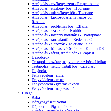
Arcápolás - érzékeny szem - Respectissime
Arcápolás - érzékeny bőr - Hydreane
Arcápolás - túlérzékeny bőr - Toleriane
Arcápolás - kipirosodásra hajlamos bőr -
Rosaliac
Arcápolás - problémás bőr - Effaclar
Arcápolás - száraz bőr - Nutritic
Arcápolás - intenzív hidratálás - Hydraphase
Arcápolás - ránctalanítás - Redermic C
Arcápolás - alapozók - Toleriane Teint
Arcápolás - hámlás, vörös foltok - Kerium DS
Arcápolás - sérült, irritált bőr - Cicaplast
Dezodorok
Testápolás - száraz, nagyon száraz bőr - Lipikar
Testápolás - sérült, irritált bőr - Cicaplast
Hajápolás
Fényvédelem - arcra
Fényvédelem - testre
Fényvédelem - gyermekeknek
Fényvédelem - napozás után
Uriage
Baba
Bőrgyógyászati vonal
Dépiderm - Pigmentfoltok
Hyséac - Problémás, zíros bőr