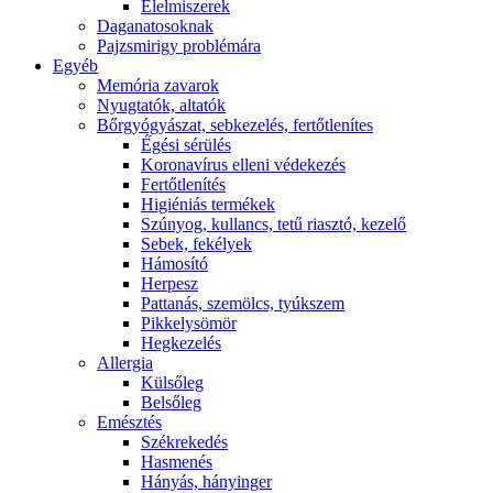
É́lelmiszerek
Daganatosoknak
Pajzsmirigy problémára
Egyéb
Memória zavarok
Nyugtatók, altatók
Bőrgyógyászat, sebkezelés, fertőtlenítes
É́gési sérülés
Koronavírus elleni védekezés
Fertőtlenítés
Higiéniás termékek
Szúnyog, kullancs, tetű riasztó, kezelő
Sebek, fekélyek
Hámosító
Herpesz
Pattanás, szemölcs, tyúkszem
Pikkelysömör
Hegkezelés
Allergia
Külsőleg
Belsőleg
Emésztés
Székrekedés
Hasmenés
Hányás, hányinger