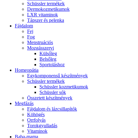
Schüssler termékek
Dermokozmetikumok
LXR vitaminok
Tápszer és pelenka
Fájdalom
Fej
Fog
Menstruációs
Mozgásszervi
Külsőleg
Belsőleg
Sportoláshoz
Homeopátia
Egykomponensű készítmények
Schüssler termékek
Schüssler kozmetikumok
Schüssler sók
Összetett készítmények
Megfázás
Fájdalom és lázcsillapítók
Köhögés
Orrfolyás
Torokgyulladás
Vitaminok
Baba-mama