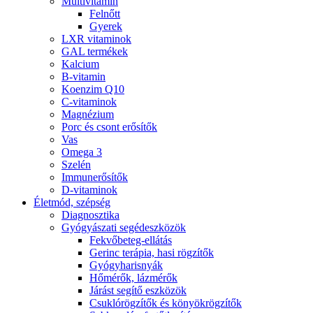
Multivitamin
Felnőtt
Gyerek
LXR vitaminok
GAL termékek
Kalcium
B-vitamin
Koenzim Q10
C-vitaminok
Magnézium
Porc és csont erősítők
Vas
Omega 3
Szelén
Immunerősítők
D-vitaminok
Életmód, szépség
Diagnosztika
Gyógyászati segédeszközök
Fekvőbeteg-ellátás
Gerinc terápia, hasi rögzítők
Gyógyharisnyák
Hőmérők, lázmérők
Járást segítő eszközök
Csuklórögzítők és könyökrögzítők