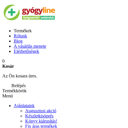
Termékek
Rólunk
Blog
A vásárlás menete
Elérhetőségek
0
Kosár
Az Ön kosara üres.
Belépés
Termékkörök
Menü
Ajánlataink
Augusztusi akció
Készletkisöprés
Könyv kiárusítás!
Fix áras termékek