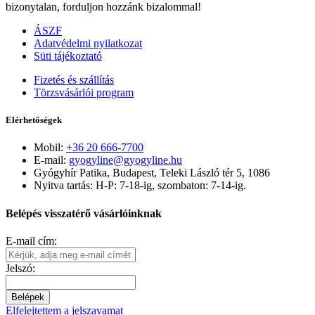
bizonytalan, forduljon hozzánk bizalommal!
ÁSZF
Adatvédelmi nyilatkozat
Süti tájékoztató
Fizetés és szállítás
Törzsvásárlói program
Elérhetőségek
Mobil:
+36 20 666-7700
E-mail:
gyogyline@gyogyline.hu
Gyógyhír Patika, Budapest, Teleki László tér 5, 1086
Nyitva tartás: H-P: 7-18-ig, szombaton: 7-14-ig.
Belépés visszatérő vásárlóinknak
E-mail cím:
Jelszó:
Belépek
Elfelejtettem a jelszavamat