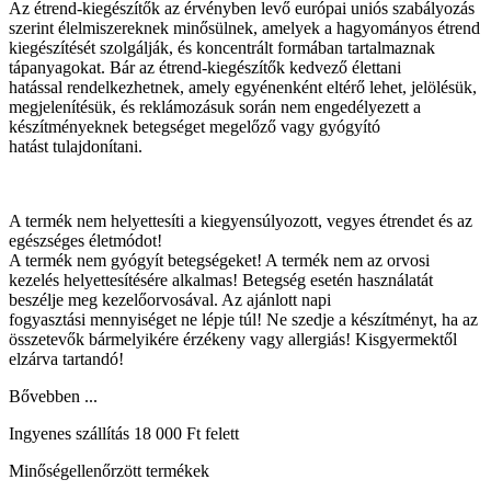
Az étrend-kiegészítők az érvényben levő európai uniós szabályozás
szerint élelmiszereknek minősülnek, amelyek a hagyományos étrend
kiegészítését szolgálják, és koncentrált formában tartalmaznak
tápanyagokat. Bár az étrend-kiegészítők kedvező élettani
hatással rendelkezhetnek, amely egyénenként eltérő lehet, jelölésük,
megjelenítésük, és reklámozásuk során nem engedélyezett a
készítményeknek betegséget megelőző vagy gyógyító
hatást tulajdonítani.
A termék nem helyettesíti a kiegyensúlyozott, vegyes étrendet és az
egészséges életmódot!
A termék nem gyógyít betegségeket! A termék nem az orvosi
kezelés helyettesítésére alkalmas! Betegség esetén használatát
beszélje meg kezelőorvosával. Az ajánlott napi
fogyasztási mennyiséget ne lépje túl! Ne szedje a készítményt, ha az
összetevők bármelyikére érzékeny vagy allergiás! Kisgyermektől
elzárva tartandó!
Bővebben ...
Ingyenes szállítás 18 000 Ft felett
Minőségellenőrzött termékek