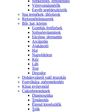
Sebkezelés, fertőtlenítés
Vérnyomásmérők
Egyéb segédeszközök
Spa termékek, illóolajok
Reformélelmiszerek
Bőr, haj, köröm
Gombás fertőzések
Szépségvitaminok
Ekcéma, dermatitis
Arcápolás
Ajakápoló
Haj
Napvédelem
Kéz
Láb
Test
Dezodor
Dohányzásról való leszokás
Fogyókúra, méregtelenítés
Kínai gyógymód
Cukorbetegeknek
Diagnosztika
Testápolás
É́trend kiegészítők
Teák