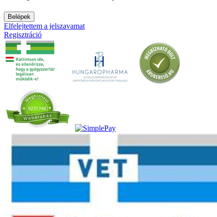
Belépek
Elfelejtettem a jelszavamat
Regisztráció