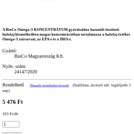
A BioCo Omega-3 KONCENTRÁTUM gyártásához használt tisztított
halolaj kiemelkedően magas koncentrációban tartalmazza a halolaj értékes
Omega-3 zsírsavait, az EPA-t és a DHA-t.
Gyártó:
BioCo Magyarország Kft.
Nyilv. szám:
24147/2020
Rendelhető
(Szállítási, átvételi idő: legfeljebb 3
Hasonló termékeket keresek
nap)
5 476 Ft
183 Ft/db