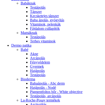
Babáknak
Testápolás
Tápszer
Kecsketejes tápszer
Baba ápolás, gyógyítás
Vitaminok, pelenkák
Fájdalom csillapítók
Mamáknak
Testápolás
Terhes vitaminok
Dermo patika
Babé
Akne
Arcápolás
Fényvédelem
Gyermek
Hajápolás
Testápolás
Bioderma
Babaápolás - Abc derm
Hajápolás - Nodé
Pigmentfoltos bőr - White objective
Testápolás, arcápolás
La-Roche-Posay termékek
Arctisztítás