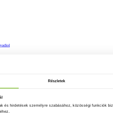
ovadiol
Részletek
ál
mak és hirdetések személyre szabásához, közösségi funkciók biz
séhez.