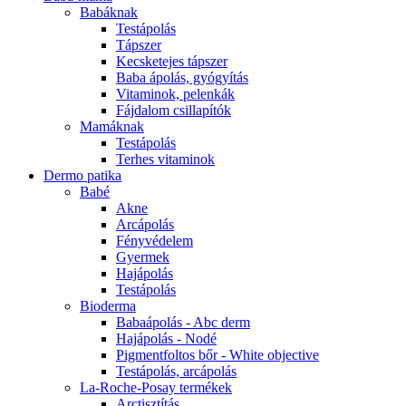
Babáknak
Testápolás
Tápszer
Kecsketejes tápszer
Baba ápolás, gyógyítás
Vitaminok, pelenkák
Fájdalom csillapítók
Mamáknak
Testápolás
Terhes vitaminok
Dermo patika
Babé
Akne
Arcápolás
Fényvédelem
Gyermek
Hajápolás
Testápolás
Bioderma
Babaápolás - Abc derm
Hajápolás - Nodé
Pigmentfoltos bőr - White objective
Testápolás, arcápolás
La-Roche-Posay termékek
Arctisztítás