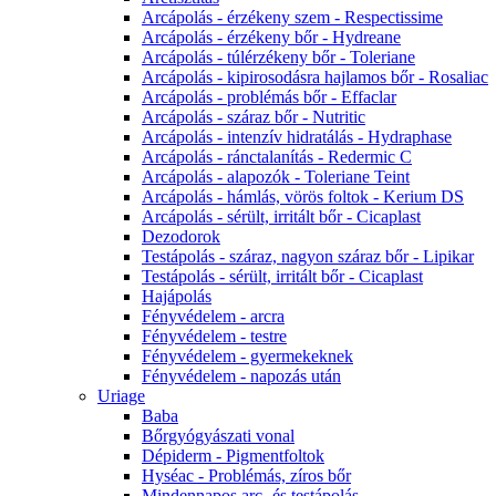
Arcápolás - érzékeny szem - Respectissime
Arcápolás - érzékeny bőr - Hydreane
Arcápolás - túlérzékeny bőr - Toleriane
Arcápolás - kipirosodásra hajlamos bőr - Rosaliac
Arcápolás - problémás bőr - Effaclar
Arcápolás - száraz bőr - Nutritic
Arcápolás - intenzív hidratálás - Hydraphase
Arcápolás - ránctalanítás - Redermic C
Arcápolás - alapozók - Toleriane Teint
Arcápolás - hámlás, vörös foltok - Kerium DS
Arcápolás - sérült, irritált bőr - Cicaplast
Dezodorok
Testápolás - száraz, nagyon száraz bőr - Lipikar
Testápolás - sérült, irritált bőr - Cicaplast
Hajápolás
Fényvédelem - arcra
Fényvédelem - testre
Fényvédelem - gyermekeknek
Fényvédelem - napozás után
Uriage
Baba
Bőrgyógyászati vonal
Dépiderm - Pigmentfoltok
Hyséac - Problémás, zíros bőr
Mindennapos arc- és testápolás