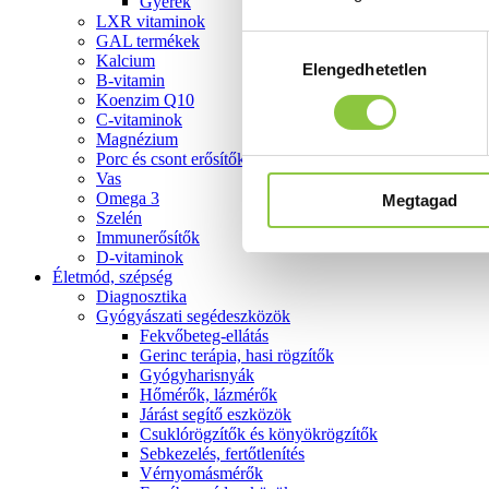
Gyerek
LXR vitaminok
GAL termékek
Hozzájárulás
Kalcium
Elengedhetetlen
kiválasztása
B-vitamin
Koenzim Q10
C-vitaminok
Magnézium
Porc és csont erősítők
Vas
Omega 3
Megtagad
Szelén
Immunerősítők
D-vitaminok
Életmód, szépség
Diagnosztika
Gyógyászati segédeszközök
Fekvőbeteg-ellátás
Gerinc terápia, hasi rögzítők
Gyógyharisnyák
Hőmérők, lázmérők
Járást segítő eszközök
Csuklórögzítők és könyökrögzítők
Sebkezelés, fertőtlenítés
Vérnyomásmérők