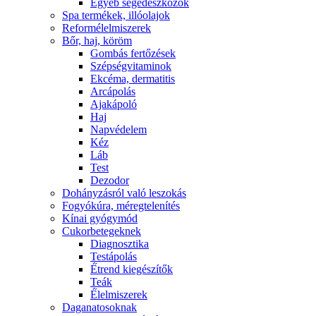
Egyéb segédeszközök
Spa termékek, illóolajok
Reformélelmiszerek
Bőr, haj, köröm
Gombás fertőzések
Szépségvitaminok
Ekcéma, dermatitis
Arcápolás
Ajakápoló
Haj
Napvédelem
Kéz
Láb
Test
Dezodor
Dohányzásról való leszokás
Fogyókúra, méregtelenítés
Kínai gyógymód
Cukorbetegeknek
Diagnosztika
Testápolás
É́trend kiegészítők
Teák
É́lelmiszerek
Daganatosoknak