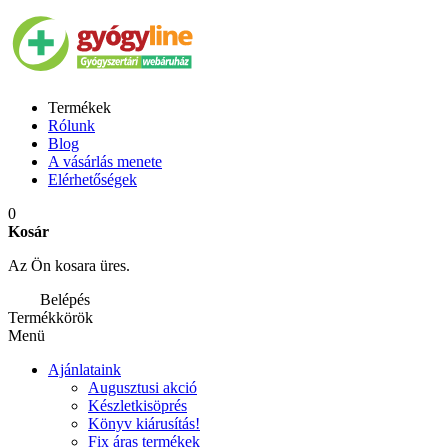
Termékek
Rólunk
Blog
A vásárlás menete
Elérhetőségek
0
Kosár
Az Ön kosara üres.
Belépés
Termékkörök
Menü
Ajánlataink
Augusztusi akció
Készletkisöprés
Könyv kiárusítás!
Fix áras termékek