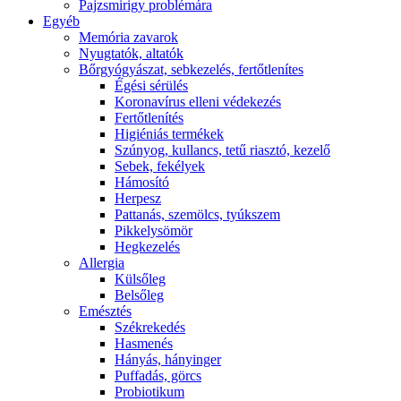
Pajzsmirigy problémára
Egyéb
Memória zavarok
Nyugtatók, altatók
Bőrgyógyászat, sebkezelés, fertőtlenítes
É́gési sérülés
Koronavírus elleni védekezés
Fertőtlenítés
Higiéniás termékek
Szúnyog, kullancs, tetű riasztó, kezelő
Sebek, fekélyek
Hámosító
Herpesz
Pattanás, szemölcs, tyúkszem
Pikkelysömör
Hegkezelés
Allergia
Külsőleg
Belsőleg
Emésztés
Székrekedés
Hasmenés
Hányás, hányinger
Puffadás, görcs
Probiotikum