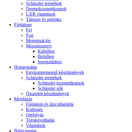
Schüssler termékek
Dermokozmetikumok
LXR vitaminok
Tápszer és pelenka
Fájdalom
Fej
Fog
Menstruációs
Mozgásszervi
Külsőleg
Belsőleg
Sportoláshoz
Homeopátia
Egykomponensű készítmények
Schüssler termékek
Schüssler kozmetikumok
Schüssler sók
Összetett készítmények
Megfázás
Fájdalom és lázcsillapítók
Köhögés
Orrfolyás
Torokgyulladás
Vitaminok
Baba-mama