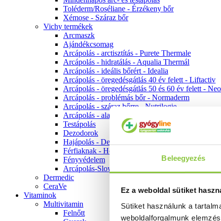
Toléderm/Roséliane - Érzékeny bőr
Xémose - Száraz bőr
Vichy termékek
Arcmaszk
Ajándékcsomag
Arcápolás - arctisztítás - Purete Thermale
Arcápolás - hidratálás - Aqualia Thermál
Arcápolás - ideális bőrért - Idealia
Arcápolás - öregedésgátlás 40 év felett - Liftactiv
Arcápolás - öregedésgátlás 50 és 60 év felett - Ne
Arcápolás - problémás bőr - Normaderm
Arcápolás - száraz bőrre - Nutrilogie
Arcápolás - alapozók
Testápolás
Dezodorok
Hajápolás - Dercos
Férfiaknak - Homme
Beleegyezés
Fényvédelem
Arcápolás-Slow Age
Dermedic
CeraVe
Ez a weboldal sütiket haszn
Vitaminok
Multivitamin
Sütiket használunk a tartal
Felnőtt
weboldalforgalmunk elemzé