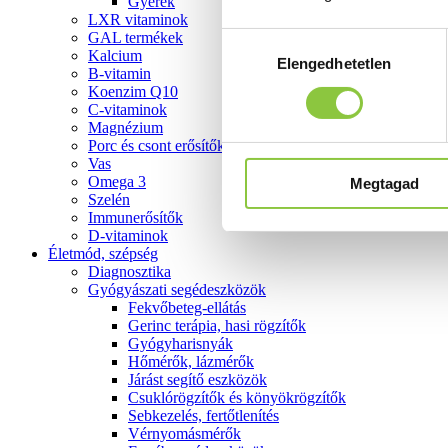
Gyerek
LXR vitaminok
GAL termékek
Hozzájárulás
Kalcium
Elengedhetetlen
kiválasztása
B-vitamin
Koenzim Q10
C-vitaminok
Magnézium
Porc és csont erősítők
Vas
Omega 3
Megtagad
Szelén
Immunerősítők
D-vitaminok
Életmód, szépség
Diagnosztika
Gyógyászati segédeszközök
Fekvőbeteg-ellátás
Gerinc terápia, hasi rögzítők
Gyógyharisnyák
Hőmérők, lázmérők
Járást segítő eszközök
Csuklórögzítők és könyökrögzítők
Sebkezelés, fertőtlenítés
Vérnyomásmérők