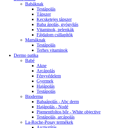
Babáknak
Testápolás
Tápszer
Kecsketejes tápszer
Baba ápolás, gyógyítás
Vitaminok, pelenkák
Fájdalom csillapítók
Mamáknak
Testápolás
Terhes vitaminok
Dermo patika
Babé
Akne
Arcápolás
Fényvédelem
Gyermek
Hajápolás
Testápolás
Bioderma
Babaápolás - Abc derm
Hajápolás - Nodé
Pigmentfoltos bőr - White objective
Testápolás, arcápolás
La-Roche-Posay termékek
Arctisztítás