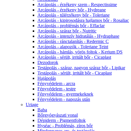
Arcápolás - érzékeny szem - Respectissime
Arcápolás - érzékeny bőr - Hydreane
Arcápolás - túlérzékeny bőr - Toleriane
Arcápolás - kipirosodásra hajlamos bőr - Rosaliac
Arcápolás - problémás bőr - Effaclar
Arcápolás - száraz bőr - Nutritic
Arcápolás - intenzív hidratálás - Hydraphase
Arcápolás - ránctalanítás - Redermic C
Arcápolás - alapozók - Toleriane Teint
Arcápolás - hámlás, vörös foltok - Kerium DS
Arcápolás - sérült, irritált bőr - Cicaplast
Dezodorok
Testápolás - száraz, nagyon száraz bőr - Lipikar
Testápolás - sérült, irritált bőr - Cicaplast
Hajápolás
Fényvédelem - arcra
Fényvédelem - testre
Fényvédelem - gyermekeknek
Fényvédelem - napozás után
Uriage
Baba
Bőrgyógyászati vonal
Dépiderm - Pigmentfoltok
Hyséac - Problémás, zíros bőr
Mindennapos arc- és testápolás