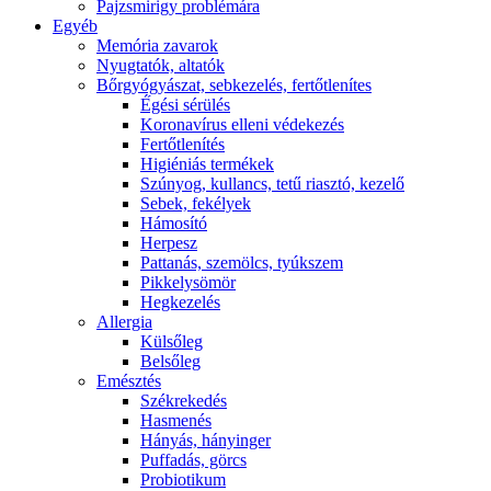
Pajzsmirigy problémára
Egyéb
Memória zavarok
Nyugtatók, altatók
Bőrgyógyászat, sebkezelés, fertőtlenítes
É́gési sérülés
Koronavírus elleni védekezés
Fertőtlenítés
Higiéniás termékek
Szúnyog, kullancs, tetű riasztó, kezelő
Sebek, fekélyek
Hámosító
Herpesz
Pattanás, szemölcs, tyúkszem
Pikkelysömör
Hegkezelés
Allergia
Külsőleg
Belsőleg
Emésztés
Székrekedés
Hasmenés
Hányás, hányinger
Puffadás, görcs
Probiotikum