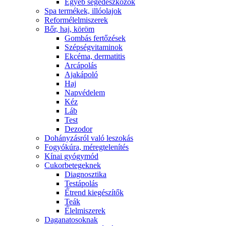
Egyéb segédeszközök
Spa termékek, illóolajok
Reformélelmiszerek
Bőr, haj, köröm
Gombás fertőzések
Szépségvitaminok
Ekcéma, dermatitis
Arcápolás
Ajakápoló
Haj
Napvédelem
Kéz
Láb
Test
Dezodor
Dohányzásról való leszokás
Fogyókúra, méregtelenítés
Kínai gyógymód
Cukorbetegeknek
Diagnosztika
Testápolás
É́trend kiegészítők
Teák
É́lelmiszerek
Daganatosoknak