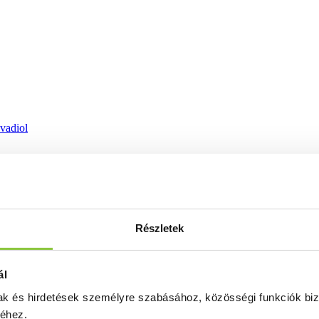
ovadiol
Részletek
ál
mak és hirdetések személyre szabásához, közösségi funkciók biz
séhez.