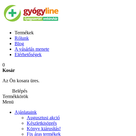
Termékek
Rólunk
Blog
A vásárlás menete
Elérhetőségek
0
Kosár
Az Ön kosara üres.
Belépés
Termékkörök
Menü
Ajánlataink
Augusztusi akció
Készletkisöprés
Könyv kiárusítás!
Fix áras termékek