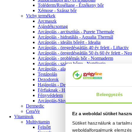
Toléderm/Roséliane - Érzékeny bőr
Xémose - Száraz bőr
Vichy termékek
Arcmaszk
Ajándékcsomag
Arcápolás - arctisztítás - Purete Thermale
Arcápolás - hidratálás - Aqualia Thermál
Arcápolás - ideális bőrért - Idealia
Arcápolás - öregedésgátlás 40 év felett - Liftactiv
Arcápolás - öregedésgátlás 50 és 60 év felett - Ne
Arcápolás - problémás bőr - Normaderm
Arcápolás - száraz bőrre - Nutrilogie
Arcápolás - alapozók
Testápolás
Dezodorok
Hajápolás - Dercos
Férfiaknak - Homme
Beleegyezés
Fényvédelem
Arcápolás-Slow Age
Dermedic
CeraVe
Ez a weboldal sütiket haszn
Vitaminok
Multivitamin
Sütiket használunk a tartal
Felnőtt
weboldalforgalmunk elemzé