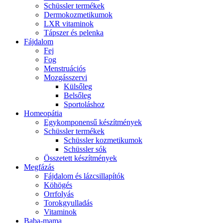
Schüssler termékek
Dermokozmetikumok
LXR vitaminok
Tápszer és pelenka
Fájdalom
Fej
Fog
Menstruációs
Mozgásszervi
Külsőleg
Belsőleg
Sportoláshoz
Homeopátia
Egykomponensű készítmények
Schüssler termékek
Schüssler kozmetikumok
Schüssler sók
Összetett készítmények
Megfázás
Fájdalom és lázcsillapítók
Köhögés
Orrfolyás
Torokgyulladás
Vitaminok
Baba-mama