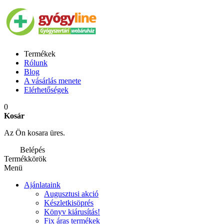
Termékek
Rólunk
Blog
A vásárlás menete
Elérhetőségek
0
Kosár
Az Ön kosara üres.
Belépés
Termékkörök
Menü
Ajánlataink
Augusztusi akció
Készletkisöprés
Könyv kiárusítás!
Fix áras termékek