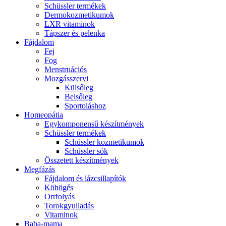
Schüssler termékek
Dermokozmetikumok
LXR vitaminok
Tápszer és pelenka
Fájdalom
Fej
Fog
Menstruációs
Mozgásszervi
Külsőleg
Belsőleg
Sportoláshoz
Homeopátia
Egykomponensű készítmények
Schüssler termékek
Schüssler kozmetikumok
Schüssler sók
Összetett készítmények
Megfázás
Fájdalom és lázcsillapítók
Köhögés
Orrfolyás
Torokgyulladás
Vitaminok
Baba-mama