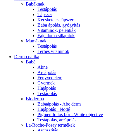
Babáknak
Testápolás
Tápszer
Kecsketejes tápszer
Baba ápolás, gyógyítás
Vitaminok, pelenkák
Fájdalom csillapítók
Mamáknak
Testápolás
Terhes vitaminok
Dermo patika
Babé
Akne
Arcápolás
Fényvédelem
Gyermek
Hajápolás
Testápolás
Bioderma
Babaápolás - Abc derm
Hajápolás - Nodé
Pigmentfoltos bőr - White objective
Testápolás, arcápolás
La-Roche-Posay termékek
Arctisztítás