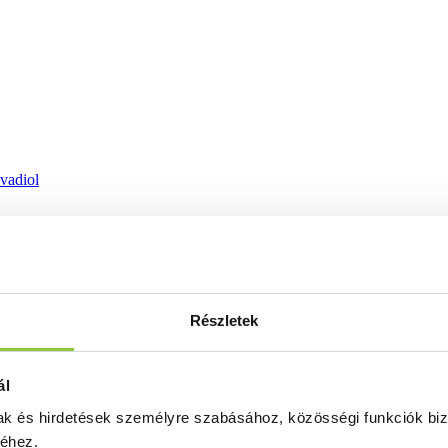
ovadiol
Részletek
ál
mak és hirdetések személyre szabásához, közösségi funkciók biz
séhez.