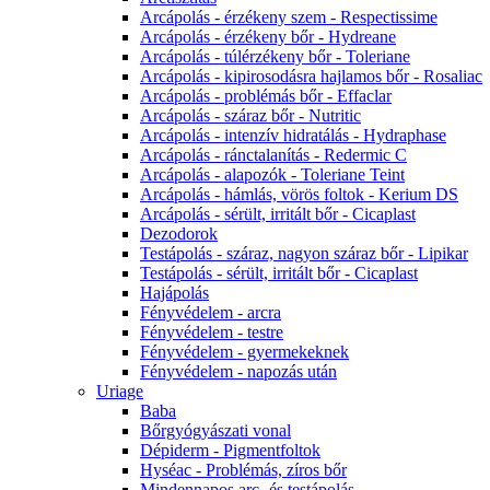
Arcápolás - érzékeny szem - Respectissime
Arcápolás - érzékeny bőr - Hydreane
Arcápolás - túlérzékeny bőr - Toleriane
Arcápolás - kipirosodásra hajlamos bőr - Rosaliac
Arcápolás - problémás bőr - Effaclar
Arcápolás - száraz bőr - Nutritic
Arcápolás - intenzív hidratálás - Hydraphase
Arcápolás - ránctalanítás - Redermic C
Arcápolás - alapozók - Toleriane Teint
Arcápolás - hámlás, vörös foltok - Kerium DS
Arcápolás - sérült, irritált bőr - Cicaplast
Dezodorok
Testápolás - száraz, nagyon száraz bőr - Lipikar
Testápolás - sérült, irritált bőr - Cicaplast
Hajápolás
Fényvédelem - arcra
Fényvédelem - testre
Fényvédelem - gyermekeknek
Fényvédelem - napozás után
Uriage
Baba
Bőrgyógyászati vonal
Dépiderm - Pigmentfoltok
Hyséac - Problémás, zíros bőr
Mindennapos arc- és testápolás