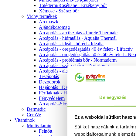
Toléderm/Roséliane - Érzékeny bőr
Xémose - Száraz bőr
Vichy termékek
Arcmaszk
Ajándékcsomag
Arcápolás - arctisztítás - Purete Thermale
Arcápolás - hidratálás - Aqualia Thermál
Arcápolás - ideális bőrért - Idealia
Arcápolás - öregedésgátlás 40 év felett - Liftactiv
Arcápolás - öregedésgátlás 50 és 60 év felett - Ne
Arcápolás - problémás bőr - Normaderm
Arcápolás - száraz bőrre - Nutrilogie
Arcápolás - alapozók
Testápolás
Dezodorok
Hajápolás - Dercos
Férfiaknak - Homme
Beleegyezés
Fényvédelem
Arcápolás-Slow Age
Dermedic
CeraVe
Ez a weboldal sütiket haszn
Vitaminok
Multivitamin
Sütiket használunk a tartal
Felnőtt
weboldalforgalmunk elemzé