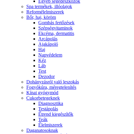
Egyéb segédeszközök
Spa termékek, illóolajok
Reformélelmiszerek
Bőr, haj, köröm
Gombás fertőzések
Szépségvitaminok
Ekcéma, dermatitis
Arcápolás
Ajakápoló
Haj
Napvédelem
Kéz
Láb
Test
Dezodor
Dohányzásról való leszokás
Fogyókúra, méregtelenítés
Kínai gyógymód
Cukorbetegeknek
Diagnosztika
Testápolás
É́trend kiegészítők
Teák
É́lelmiszerek
Daganatosoknak