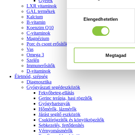
Gyerek
LXR vitaminok
GAL termékek
Hozzájárulás
Kalcium
Elengedhetetlen
kiválasztása
B-vitamin
Koenzim Q10
C-vitaminok
Magnézium
Porc és csont erősítők
Vas
Omega 3
Megtagad
Szelén
Immunerősítők
D-vitaminok
Életmód, szépség
Diagnosztika
Gyógyászati segédeszközök
Fekvőbeteg-ellátás
Gerinc terápia, hasi rögzítők
Gyógyharisnyák
Hőmérők, lázmérők
Járást segítő eszközök
Csuklórögzítők és könyökrögzítők
Sebkezelés, fertőtlenítés
Vérnyomásmérők