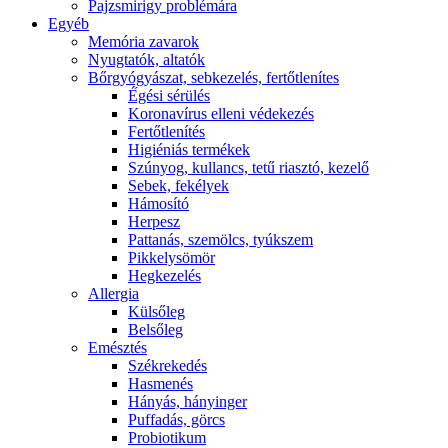
Pajzsmirigy problémára
Egyéb
Memória zavarok
Nyugtatók, altatók
Bőrgyógyászat, sebkezelés, fertőtlenítes
É́gési sérülés
Koronavírus elleni védekezés
Fertőtlenítés
Higiéniás termékek
Szúnyog, kullancs, tetű riasztó, kezelő
Sebek, fekélyek
Hámosító
Herpesz
Pattanás, szemölcs, tyúkszem
Pikkelysömör
Hegkezelés
Allergia
Külsőleg
Belsőleg
Emésztés
Székrekedés
Hasmenés
Hányás, hányinger
Puffadás, görcs
Probiotikum