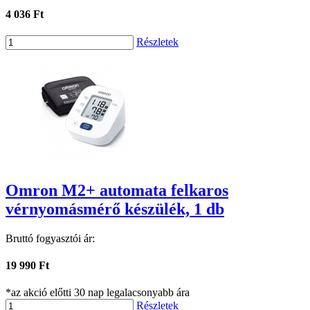
4 036 Ft
Részletek
Omron M2+ automata felkaros
vérnyomásmérő készülék, 1 db
Bruttó fogyasztói ár:
19 990 Ft
*az akció előtti 30 nap legalacsonyabb ára
Részletek