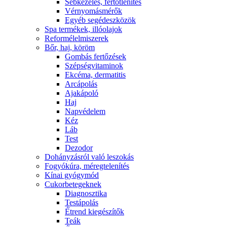
Sebkezelés, fertőtlenítés
Vérnyomásmérők
Egyéb segédeszközök
Spa termékek, illóolajok
Reformélelmiszerek
Bőr, haj, köröm
Gombás fertőzések
Szépségvitaminok
Ekcéma, dermatitis
Arcápolás
Ajakápoló
Haj
Napvédelem
Kéz
Láb
Test
Dezodor
Dohányzásról való leszokás
Fogyókúra, méregtelenítés
Kínai gyógymód
Cukorbetegeknek
Diagnosztika
Testápolás
É́trend kiegészítők
Teák