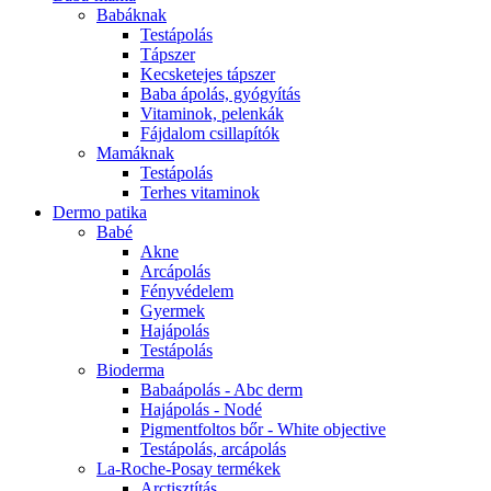
Babáknak
Testápolás
Tápszer
Kecsketejes tápszer
Baba ápolás, gyógyítás
Vitaminok, pelenkák
Fájdalom csillapítók
Mamáknak
Testápolás
Terhes vitaminok
Dermo patika
Babé
Akne
Arcápolás
Fényvédelem
Gyermek
Hajápolás
Testápolás
Bioderma
Babaápolás - Abc derm
Hajápolás - Nodé
Pigmentfoltos bőr - White objective
Testápolás, arcápolás
La-Roche-Posay termékek
Arctisztítás