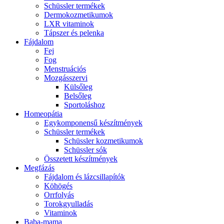
Schüssler termékek
Dermokozmetikumok
LXR vitaminok
Tápszer és pelenka
Fájdalom
Fej
Fog
Menstruációs
Mozgásszervi
Külsőleg
Belsőleg
Sportoláshoz
Homeopátia
Egykomponensű készítmények
Schüssler termékek
Schüssler kozmetikumok
Schüssler sók
Összetett készítmények
Megfázás
Fájdalom és lázcsillapítók
Köhögés
Orrfolyás
Torokgyulladás
Vitaminok
Baba-mama