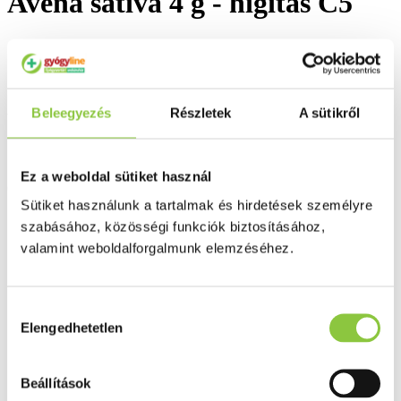
Avena sativa 4 g - hígítás C5
Az Egészségpénztári számlára elszámolható
Beleegyezés
Részletek
A sütikről
Ez a weboldal sütiket használ
Csak személyesen átvehető termék
Sütiket használunk a tartalmak és hirdetések személyre
szabásához, közösségi funkciók biztosításához,
valamint weboldalforgalmunk elemzéséhez.
Hozzájárulás
Elengedhetetlen
kiválasztása
Beállítások