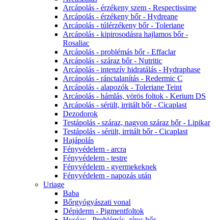
Arcápolás - érzékeny szem - Respectissime
Arcápolás - érzékeny bőr - Hydreane
Arcápolás - túlérzékeny bőr - Toleriane
Arcápolás - kipirosodásra hajlamos bőr -
Rosaliac
Arcápolás - problémás bőr - Effaclar
Arcápolás - száraz bőr - Nutritic
Arcápolás - intenzív hidratálás - Hydraphase
Arcápolás - ránctalanítás - Redermic C
Arcápolás - alapozók - Toleriane Teint
Arcápolás - hámlás, vörös foltok - Kerium DS
Arcápolás - sérült, irritált bőr - Cicaplast
Dezodorok
Testápolás - száraz, nagyon száraz bőr - Lipikar
Testápolás - sérült, irritált bőr - Cicaplast
Hajápolás
Fényvédelem - arcra
Fényvédelem - testre
Fényvédelem - gyermekeknek
Fényvédelem - napozás után
Uriage
Baba
Bőrgyógyászati vonal
Dépiderm - Pigmentfoltok
Hyséac - Problémás, zíros bőr