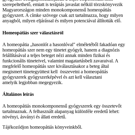
szerepeltethető, emiatt is terápiás javaslat nélkül törzskönyvezik
Magyarországon minden monokomponensű homeopátiás
gyógyszert. A címke szövege csak azt tartalmazza, hogy milyen
anyagból, milyen eljárással és milyen potenciával állították elő.
Homeopátiás szer választásról
A homeopátia „hasonlót a hasonlóval" elméletéből fakadóan egy
homeopátiás szer nem egy tünetet gyógyít, hanem a diagnózis
felállításával a teljes beteget nézi annak minden fizikai és
funkcionális tüneteivel, valamint magatartásbeli zavaraival. A
megfelelő homeopátiás szer kiválasztásakor a beteg által
megismert tünetegyüttest kell összevetni a homeopátiás
gyógyszerek gyógyszerképével és azt kell választani
amelyik legjobban megegyezik.
Általános leírás
A homeopátiás monokomponensű gyógyszerek egy összetevőt
tartalmaznak. A felhasznált alapanyag különféle eredetű lehet:
növényi, ásványi és állati eredetű.
Tájékozódjon homeopátiás könyveinkből.