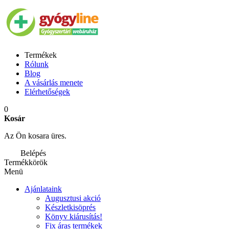
Termékek
Rólunk
Blog
A vásárlás menete
Elérhetőségek
0
Kosár
Az Ön kosara üres.
Belépés
Termékkörök
Menü
Ajánlataink
Augusztusi akció
Készletkisöprés
Könyv kiárusítás!
Fix áras termékek