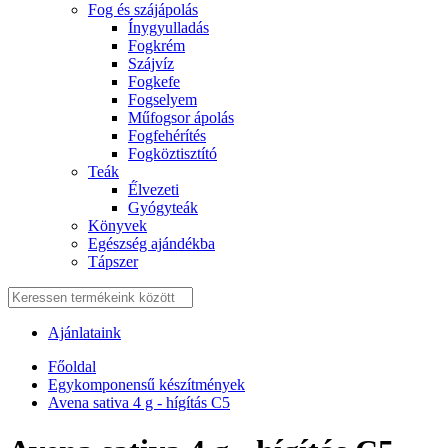
Fog és szájápolás
Í́nygyulladás
Fogkrém
Szájvíz
Fogkefe
Fogselyem
Műfogsor ápolás
Fogfehérítés
Fogköztisztító
Teák
É́lvezeti
Gyógyteák
Könyvek
Egészség ajándékba
Tápszer
Ajánlataink
Főoldal
Egykomponensű készítmények
Avena sativa 4 g - hígítás C5