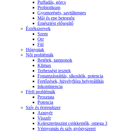
Puffadás, görcs
Probiotikum
Gyomorégés, savtúltenges
Máj és epe betegség
Emésztést elősegítő
Érzékszervek
Szem
Orr
Fül
Húgyutak
Női problémák
Betétek, tamponok
Klimax
Terhességi tesztek
Fogamzásgátlás, síkosítók, potencia
Fertőzések, hüvelyflóra helyreállítás
Inkontinencia
Férfi problémák
Prosztata
Potencia
Szív és érrrendszer
Aranyér
Visszér
Koleszterinszint csökkentők, omega 3
Vérnyomás és szív gyógyszerei