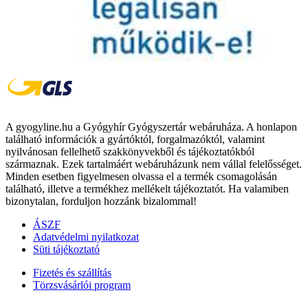
A gyogyline.hu a Gyógyhír Gyógyszertár webáruháza. A honlapon
található információk a gyártóktól, forgalmazóktól, valamint
nyilvánosan fellelhető szakkönyvekből és tájékoztatókból
származnak. Ezek tartalmáért webáruházunk nem vállal felelősséget.
Minden esetben figyelmesen olvassa el a termék csomagolásán
található, illetve a termékhez mellékelt tájékoztatót. Ha valamiben
bizonytalan, forduljon hozzánk bizalommal!
ÁSZF
Adatvédelmi nyilatkozat
Süti tájékoztató
Fizetés és szállítás
Törzsvásárlói program