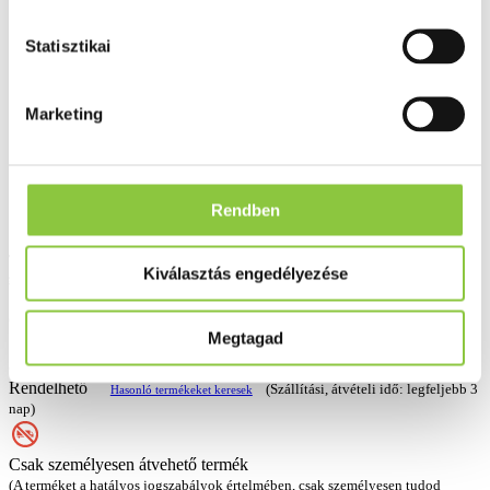
Statisztikai
Marketing
Rendben
Terápiás javaslat nélkül engedélyezett homeopátiás monokomponensű
Kiválasztás engedélyezése
gyógyszer.
Gyártó:
Megtagad
Boiron
Rendelhető
(Szállítási, átvételi idő: legfeljebb 3
Hasonló termékeket keresek
nap)
Csak személyesen átvehető termék
(A terméket a hatályos jogszabályok értelmében, csak személyesen tudod