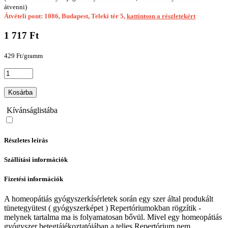
átvenni)
Átvételi pont: 1086, Budapest, Teleki tér 5,
kattintson a részletekért
1 717 Ft
429 Ft/gramm
Kosárba
Kívánságlistába
Részletes leírás
Szállítási információk
Fizetési információk
A homeopátiás gyógyszerkísérletek során egy szer által produkált
tünetegyütest ( gyógyszerképet ) Repertóriumokban rögzítik -
melynek tartalma ma is folyamatosan bővül. Mivel egy homeopátiás
gyógyszer betegtájékoztatójában a teljes Repertórium nem