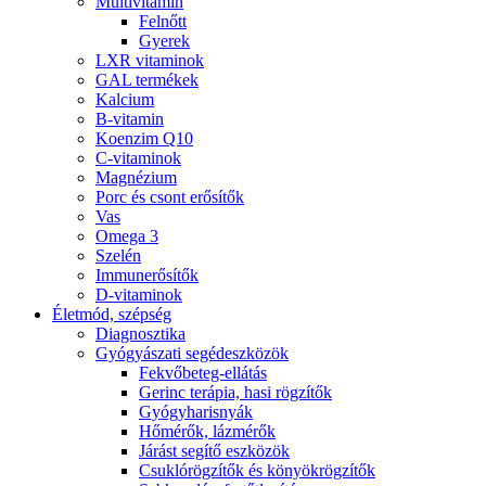
Multivitamin
Felnőtt
Gyerek
LXR vitaminok
GAL termékek
Kalcium
B-vitamin
Koenzim Q10
C-vitaminok
Magnézium
Porc és csont erősítők
Vas
Omega 3
Szelén
Immunerősítők
D-vitaminok
Életmód, szépség
Diagnosztika
Gyógyászati segédeszközök
Fekvőbeteg-ellátás
Gerinc terápia, hasi rögzítők
Gyógyharisnyák
Hőmérők, lázmérők
Járást segítő eszközök
Csuklórögzítők és könyökrögzítők