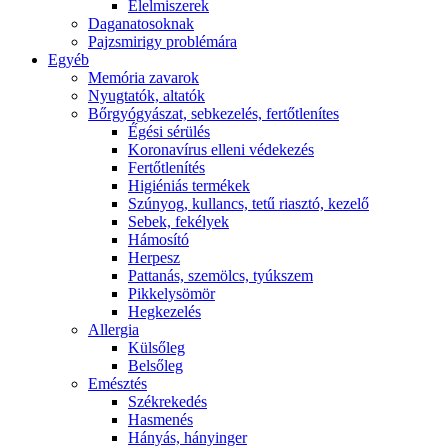
É́lelmiszerek
Daganatosoknak
Pajzsmirigy problémára
Egyéb
Memória zavarok
Nyugtatók, altatók
Bőrgyógyászat, sebkezelés, fertőtlenítes
É́gési sérülés
Koronavírus elleni védekezés
Fertőtlenítés
Higiéniás termékek
Szúnyog, kullancs, tetű riasztó, kezelő
Sebek, fekélyek
Hámosító
Herpesz
Pattanás, szemölcs, tyúkszem
Pikkelysömör
Hegkezelés
Allergia
Külsőleg
Belsőleg
Emésztés
Székrekedés
Hasmenés
Hányás, hányinger