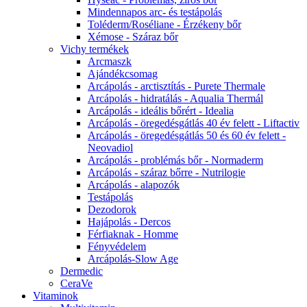
Mindennapos arc- és testápolás
Toléderm/Roséliane - Érzékeny bőr
Xémose - Száraz bőr
Vichy termékek
Arcmaszk
Ajándékcsomag
Arcápolás - arctisztítás - Purete Thermale
Arcápolás - hidratálás - Aqualia Thermál
Arcápolás - ideális bőrért - Idealia
Arcápolás - öregedésgátlás 40 év felett - Liftactiv
Arcápolás - öregedésgátlás 50 és 60 év felett -
Neovadiol
Arcápolás - problémás bőr - Normaderm
Arcápolás - száraz bőrre - Nutrilogie
Arcápolás - alapozók
Testápolás
Dezodorok
Hajápolás - Dercos
Férfiaknak - Homme
Fényvédelem
Arcápolás-Slow Age
Dermedic
CeraVe
Vitaminok