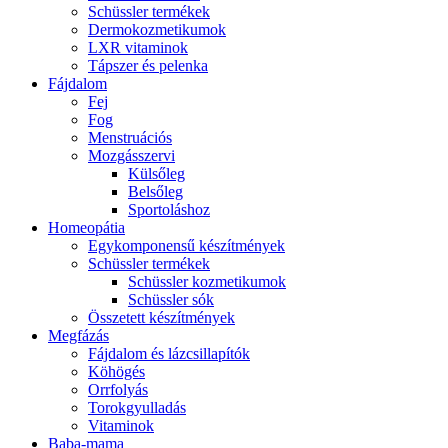
Schüssler termékek
Dermokozmetikumok
LXR vitaminok
Tápszer és pelenka
Fájdalom
Fej
Fog
Menstruációs
Mozgásszervi
Külsőleg
Belsőleg
Sportoláshoz
Homeopátia
Egykomponensű készítmények
Schüssler termékek
Schüssler kozmetikumok
Schüssler sók
Összetett készítmények
Megfázás
Fájdalom és lázcsillapítók
Köhögés
Orrfolyás
Torokgyulladás
Vitaminok
Baba-mama