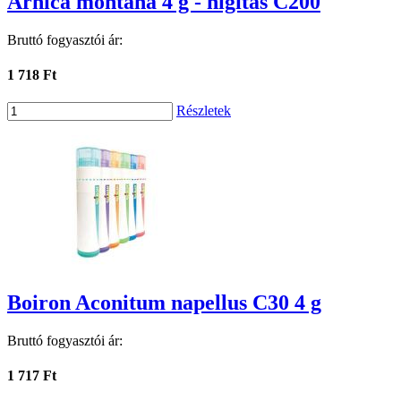
Arnica montana 4 g - hígítás C200
Bruttó fogyasztói ár:
1 718 Ft
Részletek
Boiron Aconitum napellus C30 4 g
Bruttó fogyasztói ár:
1 717 Ft