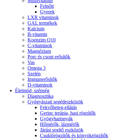
Multivitamin
Felnőtt
Gyerek
LXR vitaminok
GAL termékek
Kalcium
B-vitamin
Koenzim Q10
C-vitaminok
Magnézium
Porc és csont erősítők
Vas
Omega 3
Szelén
Immunerősítők
D-vitaminok
Életmód, szépség
Diagnosztika
Gyógyászati segédeszközök
Fekvőbeteg-ellátás
Gerinc terápia, hasi rögzítők
Gyógyharisnyák
Hőmérők, lázmérők
Járást segítő eszközök
Csuklórögzítők és könyökrögzítők