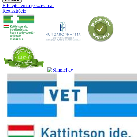
Elfelejtettem a jelszavamat
Regisztráció