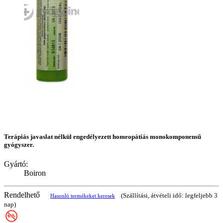
Terápiás javaslat nélkül engedélyezett homeopátiás monokomponensű
gyógyszer.
Gyártó:
Boiron
Rendelhető
(Szállítási, átvételi idő: legfeljebb 3
Hasonló termékeket keresek
nap)