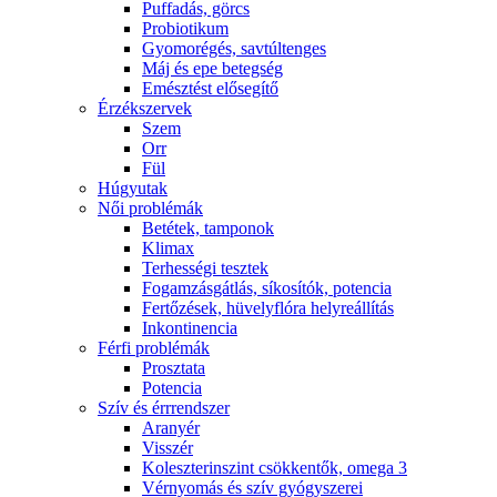
Puffadás, görcs
Probiotikum
Gyomorégés, savtúltenges
Máj és epe betegség
Emésztést elősegítő
Érzékszervek
Szem
Orr
Fül
Húgyutak
Női problémák
Betétek, tamponok
Klimax
Terhességi tesztek
Fogamzásgátlás, síkosítók, potencia
Fertőzések, hüvelyflóra helyreállítás
Inkontinencia
Férfi problémák
Prosztata
Potencia
Szív és érrrendszer
Aranyér
Visszér
Koleszterinszint csökkentők, omega 3
Vérnyomás és szív gyógyszerei