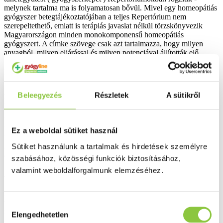
melynek tartalma ma is folyamatosan bővül. Mivel egy homeopátiás
gyógyszer betegtájékoztatójában a teljes Repertórium nem
szerepeltethető, emiatt is terápiás javaslat nélkül törzskönyvezik
Magyarországon minden monokomponensű homeopátiás
gyógyszert. A címke szövege csak azt tartalmazza, hogy milyen
anyagból, milyen eljárással és milyen potenciával állították elő.
Homeopátiás szer választásról
A homeopátia „hasonlót a hasonlóval" elméletéből fakadóan egy
Beleegyezés
Részletek
A sütikről
homeopátiás szer nem egy tünetet gyógyít, hanem a diagnózis
felállításával a teljes beteget nézi annak minden fizikai és
funkcionális tüneteivel, valamint magatartásbeli zavaraival. A
megfelelő homeopátiás szer kiválasztásakor a beteg által
Ez a weboldal sütiket használ
megismert tünetegyüttest kell összevetni a homeopátiás
gyógyszerek gyógyszerképével és azt kell választani
Sütiket használunk a tartalmak és hirdetések személyre
amelyik legjobban megegyezik.
szabásához, közösségi funkciók biztosításához,
valamint weboldalforgalmunk elemzéséhez.
Általános leírás
A homeopátiás monokomponensű gyógyszerek egy összetevőt
tartalmaznak. A felhasznált alapanyag különféle eredetű lehet:
Hozzájárulás
növényi, ásványi és állati eredetű.
Elengedhetetlen
kiválasztása