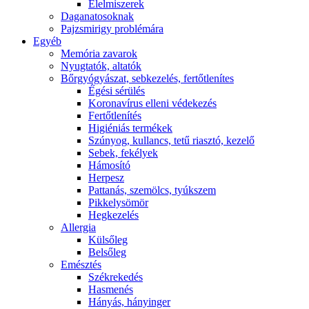
É́lelmiszerek
Daganatosoknak
Pajzsmirigy problémára
Egyéb
Memória zavarok
Nyugtatók, altatók
Bőrgyógyászat, sebkezelés, fertőtlenítes
É́gési sérülés
Koronavírus elleni védekezés
Fertőtlenítés
Higiéniás termékek
Szúnyog, kullancs, tetű riasztó, kezelő
Sebek, fekélyek
Hámosító
Herpesz
Pattanás, szemölcs, tyúkszem
Pikkelysömör
Hegkezelés
Allergia
Külsőleg
Belsőleg
Emésztés
Székrekedés
Hasmenés
Hányás, hányinger