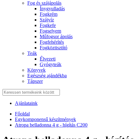
Fog és szájápolás
Í́nygyulladás
Fogkrém
Szájvíz
Fogkefe
Fogselyem
Műfogsor ápolás
Fogfehérítés
Fogköztisztító
Teák
É́lvezeti
Gyógyteák
Könyvek
Egészség ajándékba
Tápszer
Ajánlataink
Főoldal
Egykomponensű készítmények
Atropa belladonna 4 g - hígítás C200