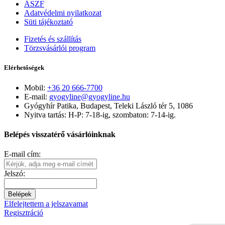
ÁSZF
Adatvédelmi nyilatkozat
Süti tájékoztató
Fizetés és szállítás
Törzsvásárlói program
Elérhetőségek
Mobil:
+36 20 666-7700
E-mail:
gyogyline@gyogyline.hu
Gyógyhír Patika, Budapest, Teleki László tér 5, 1086
Nyitva tartás: H-P: 7-18-ig, szombaton: 7-14-ig.
Belépés visszatérő vásárlóinknak
E-mail cím:
Jelszó:
Belépek
Elfelejtettem a jelszavamat
Regisztráció