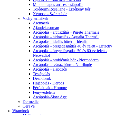
Mindennapos arc- és testápolás
Toléderm/Roséliane - Érzékeny bőr
Xémose - Száraz bőr
Vichy termékek
Arcmaszk
Ajándékcsomag
Arcápolás - arctisztítás - Purete Thermale
Arcápolás - hidratálás - Aqualia Thermál
Arcápolás - ideális bőrért - Idealia
Arcápolás - öregedésgátlás 40 év felett - Liftactiv
Arcápolás - öregedésgátlás 50 és 60 év felett -
Neovadiol
Arcápolás - problémás bőr - Normaderm
Arcápolás - száraz bőrre - Nutrilogie
Arcápolás - alapozók
Testápolás
Dezodorok
Hajápolás - Dercos
Férfiaknak - Homme
Fényvédelem
Arcápolás-Slow Age
Dermedic
CeraVe
Vitaminok