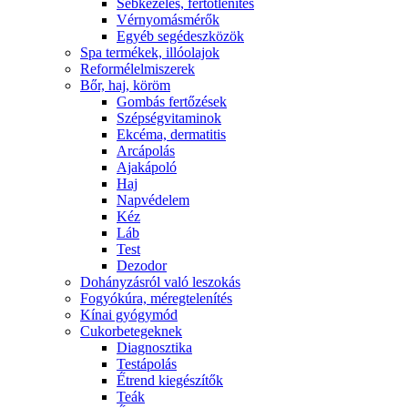
Sebkezelés, fertőtlenítés
Vérnyomásmérők
Egyéb segédeszközök
Spa termékek, illóolajok
Reformélelmiszerek
Bőr, haj, köröm
Gombás fertőzések
Szépségvitaminok
Ekcéma, dermatitis
Arcápolás
Ajakápoló
Haj
Napvédelem
Kéz
Láb
Test
Dezodor
Dohányzásról való leszokás
Fogyókúra, méregtelenítés
Kínai gyógymód
Cukorbetegeknek
Diagnosztika
Testápolás
É́trend kiegészítők
Teák