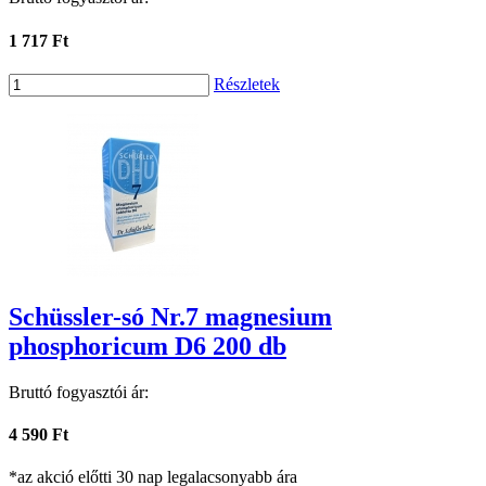
1 717 Ft
Részletek
Schüssler-só Nr.7 magnesium
phosphoricum D6 200 db
Bruttó fogyasztói ár:
4 590 Ft
*az akció előtti 30 nap legalacsonyabb ára