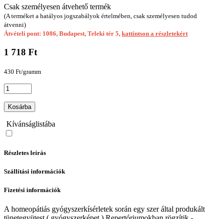
Csak személyesen átvehető termék
(A terméket a hatályos jogszabályok értelmében, csak személyesen tudod
átvenni)
Átvételi pont: 1086, Budapest, Teleki tér 5,
kattintson a részletekért
1 718 Ft
430 Ft/gramm
Kosárba
Kívánságlistába
Részletes leírás
Szállítási információk
Fizetési információk
A homeopátiás gyógyszerkísérletek során egy szer által produkált
tünetegyütest ( gyógyszerképet ) Repertóriumokban rögzítik -