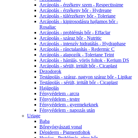
Arcápolás - érzékeny szem - Respectissime
Arcápolás - érzékeny bőr - Hydreane
Arcápolás - túlérzékeny bőr - Toleriane
Arcápolás - kipirosodásra hajlamos bőr -
Rosaliac
Arcápolás - problémás bőr - Effaclar
Arcápolás - száraz bőr - Nutritic
Arcápolás - intenzív hidratálás - Hydraphase
Arcápolás - ránctalanítás - Redermic C
Arcápolás - alapozók - Toleriane Teint
Arcápolás - hámlás, vörös foltok - Kerium DS
Arcápolás - sérült, irritált bőr - Cicaplast
Dezodorok
Testápolás - száraz, nagyon száraz bőr - Lipikar
Testápolás - sérült, irritált bőr - Cicaplast
Hajápolás
Fényvédelem - arcra
Fényvédelem - testre
Fényvédelem - gyermekeknek
Fényvédelem - napozás után
Uriage
Baba
Bőrgyógyászati vonal
Dépiderm - Pigmentfoltok
Hyséac - Problémás, zíros bőr