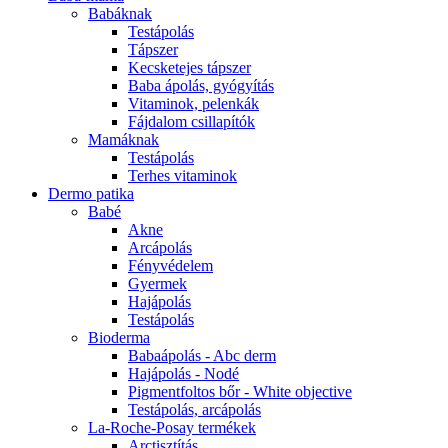
Babáknak
Testápolás
Tápszer
Kecsketejes tápszer
Baba ápolás, gyógyítás
Vitaminok, pelenkák
Fájdalom csillapítók
Mamáknak
Testápolás
Terhes vitaminok
Dermo patika
Babé
Akne
Arcápolás
Fényvédelem
Gyermek
Hajápolás
Testápolás
Bioderma
Babaápolás - Abc derm
Hajápolás - Nodé
Pigmentfoltos bőr - White objective
Testápolás, arcápolás
La-Roche-Posay termékek
Arctisztítás