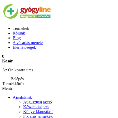
Termékek
Rólunk
Blog
A vásárlás menete
Elérhetőségek
0
Kosár
Az Ön kosara üres.
Belépés
Termékkörök
Menü
Ajánlataink
Augusztusi akció
Készletkisöprés
Könyv kiárusítás!
Fix áras termékek