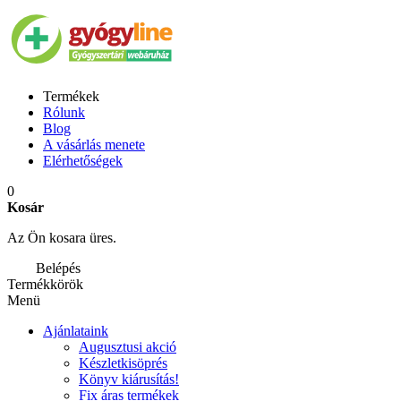
Termékek
Rólunk
Blog
A vásárlás menete
Elérhetőségek
0
Kosár
Az Ön kosara üres.
Belépés
Termékkörök
Menü
Ajánlataink
Augusztusi akció
Készletkisöprés
Könyv kiárusítás!
Fix áras termékek