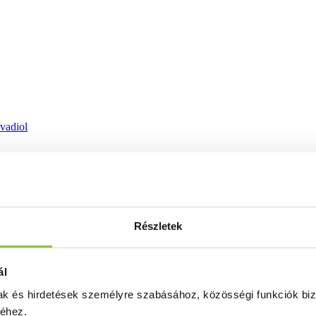
ovadiol
Részletek
ál
mak és hirdetések személyre szabásához, közösségi funkciók biz
séhez.