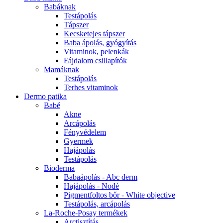
Babáknak
Testápolás
Tápszer
Kecsketejes tápszer
Baba ápolás, gyógyítás
Vitaminok, pelenkák
Fájdalom csillapítók
Mamáknak
Testápolás
Terhes vitaminok
Dermo patika
Babé
Akne
Arcápolás
Fényvédelem
Gyermek
Hajápolás
Testápolás
Bioderma
Babaápolás - Abc derm
Hajápolás - Nodé
Pigmentfoltos bőr - White objective
Testápolás, arcápolás
La-Roche-Posay termékek
Arctisztítás