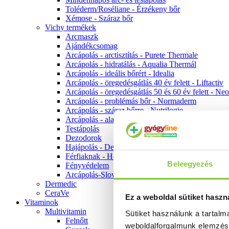
Toléderm/Roséliane - Érzékeny bőr
Xémose - Száraz bőr
Vichy termékek
Arcmaszk
Ajándékcsomag
Arcápolás - arctisztítás - Purete Thermale
Arcápolás - hidratálás - Aqualia Thermál
Arcápolás - ideális bőrért - Idealia
Arcápolás - öregedésgátlás 40 év felett - Liftactiv
Arcápolás - öregedésgátlás 50 és 60 év felett - Ne
Arcápolás - problémás bőr - Normaderm
Arcápolás - száraz bőrre - Nutrilogie
Arcápolás - alapozók
Testápolás
Dezodorok
Hajápolás - Dercos
Férfiaknak - Homme
Beleegyezés
Fényvédelem
Arcápolás-Slow Age
Dermedic
CeraVe
Ez a weboldal sütiket haszn
Vitaminok
Multivitamin
Sütiket használunk a tartal
Felnőtt
weboldalforgalmunk elemzé