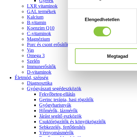
Gyerek
LXR vitaminok
GAL termékek
Hozzájárulás
Kalcium
Elengedhetetlen
kiválasztása
B-vitamin
Koenzim Q10
C-vitaminok
Magnézium
Porc és csont erősítők
Vas
Omega 3
Megtagad
Szelén
Immunerősítők
D-vitaminok
Életmód, szépség
Diagnosztika
Gyógyászati segédeszközök
Fekvőbeteg-ellátás
Gerinc terápia, hasi rögzítők
Gyógyharisnyák
Hőmérők, lázmérők
Járást segítő eszközök
Csuklórögzítők és könyökrögzítők
Sebkezelés, fertőtlenítés
Vérnyomásmérők