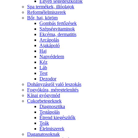
Egyéb segédeszközök
Spa termékek, illóolajok
Reformélelmiszerek
Bőr, haj, köröm
Gombás fertőzések
Szépségvitaminok
Ekcéma, dermatitis
Arcápolás
Ajakápoló
Haj
Napvédelem
Kéz
Láb
Test
Dezodor
Dohányzásról való leszokás
Fogyókúra, méregtelenítés
Kínai gyógymód
Cukorbetegeknek
Diagnosztika
Testápolás
É́trend kiegészítők
Teák
É́lelmiszerek
Daganatosoknak