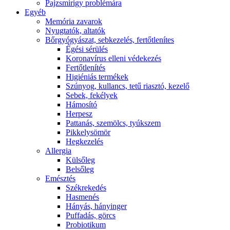
Pajzsmirigy problémára
Egyéb
Memória zavarok
Nyugtatók, altatók
Bőrgyógyászat, sebkezelés, fertőtlenítes
É́gési sérülés
Koronavírus elleni védekezés
Fertőtlenítés
Higiéniás termékek
Szúnyog, kullancs, tetű riasztó, kezelő
Sebek, fekélyek
Hámosító
Herpesz
Pattanás, szemölcs, tyúkszem
Pikkelysömör
Hegkezelés
Allergia
Külsőleg
Belsőleg
Emésztés
Székrekedés
Hasmenés
Hányás, hányinger
Puffadás, görcs
Probiotikum