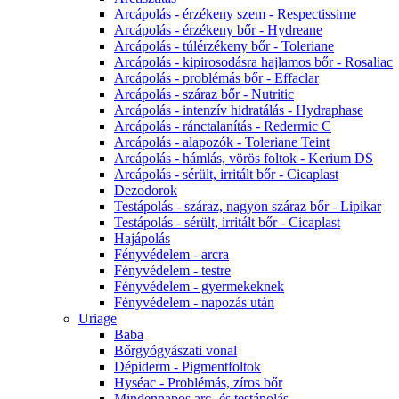
Arcápolás - érzékeny szem - Respectissime
Arcápolás - érzékeny bőr - Hydreane
Arcápolás - túlérzékeny bőr - Toleriane
Arcápolás - kipirosodásra hajlamos bőr - Rosaliac
Arcápolás - problémás bőr - Effaclar
Arcápolás - száraz bőr - Nutritic
Arcápolás - intenzív hidratálás - Hydraphase
Arcápolás - ránctalanítás - Redermic C
Arcápolás - alapozók - Toleriane Teint
Arcápolás - hámlás, vörös foltok - Kerium DS
Arcápolás - sérült, irritált bőr - Cicaplast
Dezodorok
Testápolás - száraz, nagyon száraz bőr - Lipikar
Testápolás - sérült, irritált bőr - Cicaplast
Hajápolás
Fényvédelem - arcra
Fényvédelem - testre
Fényvédelem - gyermekeknek
Fényvédelem - napozás után
Uriage
Baba
Bőrgyógyászati vonal
Dépiderm - Pigmentfoltok
Hyséac - Problémás, zíros bőr
Mindennapos arc- és testápolás