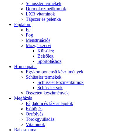
Schüssler termékek
Dermokozmetikumok
LXR vitaminok
Tápszer és pelenka
Fájdalom
Fej
Fog
Menstruációs
Mozgásszervi
Külsőleg
Belsőleg
Sportoláshoz
Homeopátia
Egykomponensű készítmények
Schüssler termékek
Schüssler kozmetikumok
Schüssler sók
Összetett készítmények
Megfázás
Fájdalom és lázcsillapítók
Köhögés
Orrfolyás
Torokgyulladás
Vitaminok
Baba-mama